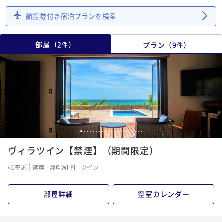
航空券付き宿泊プランを検索
部屋
（
2
）
プラン
（
9
）
件
件
1
2
3
4
5
6
7
8
9
10
11
12
13
14
15
16
17
18
19
20
21
ヴィラツイン【禁煙】（期間限定）
40平米
禁煙
無料Wi-Fi
ツイン
部屋詳細
空室カレンダー