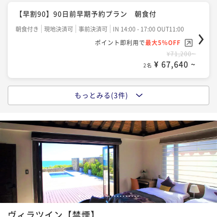
【早割90】90日前早期予約プラン 朝食付
朝食付き
現地決済可
事前決済可
IN 14:00 - 17:00 OUT11:00
ポイント即利用で
最大5％OFF
¥71,200~
¥ 67,640 ~
2名
もっとみる(3件)
【早割60】60日前早期予約プラン 朝食付
朝食付き
現地決済可
事前決済可
IN 14:00 - 17:00 OUT11:00
ポイント即利用で
最大5％OFF
¥72,400~
¥ 68,780 ~
2名
【室数限定】ラグジュアリステイ 朝食付
1
2
3
4
5
6
7
8
9
10
11
12
13
14
15
16
17
18
19
20
21
朝食付き
現地決済可
事前決済可
IN 14:00 - 17:00 OUT11:00
ヴィラツイン【禁煙】
ポイント即利用で
最大5％OFF