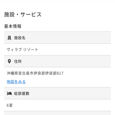
ポイント即利用で
最大5％OFF
¥138,600~
施設・サービス
¥ 131,670 ~
2名
基本情報
スタンダードプラン 夕朝食付き
施設名
二食付き
現地決済可
事前決済可
IN 14:00 - 17:00 OUT11:00
ヴィラブ リゾート
ポイント即利用で
最大5％OFF
¥144,000~
住所
¥ 136,800 ~
2名
沖縄県宮古島市伊良部伊良部817
２連泊プラン 選べる朝食付
地図をみる
朝食付き
現地決済可
事前決済可
IN 14:00 - 17:00 OUT11:00
総部屋数
ポイント即利用で
最大5％OFF
¥220,000~
6室
¥ 209,000 ~
2名