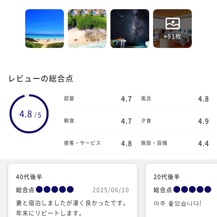
+51枚
レビューの総合点
4.7
4.8
部屋
風呂
4.8
5
/
4.7
4.9
朝食
夕食
4.8
4.4
接客・サービス
施設・設備
40代後半
20代後半
総合点
2025/06/10
総合点
妻と宿泊しましたが凄く良かったです。
아주 좋았습니다!
年末にリピートします。