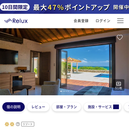
会員登録
ログイン
51
枚
1
2
3
4
5
宿の説明
レビュー
部屋・プラン
施設・サービス
リゾート