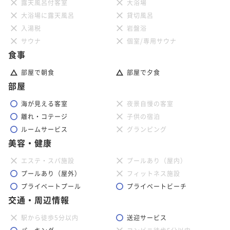
露天風呂付客室
大浴場
大浴場に露天風呂
貸切風呂
入湯税
岩盤浴
サウナ
個室/専用サウナ
食事
部屋で朝食
部屋で夕食
部屋
海が見える客室
夜景自慢の客室
離れ・コテージ
子供の宿泊
ルームサービス
グランピング
美容・健康
エステ・スパ施設
プールあり（屋内）
プールあり（屋外）
フィットネス施設
プライベートプール
プライベートビーチ
交通・周辺情報
駅から徒歩5分以内
送迎サービス