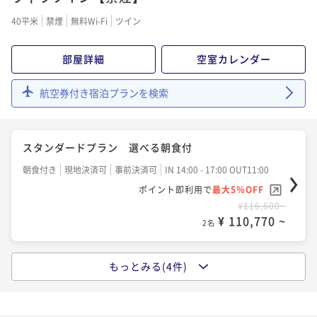
¥73,600~
40平米
禁煙
無料Wi-Fi
ツイン
¥ 69,920 ~
2名
部屋詳細
空室カレンダー
【室数限定】選べるコースディナー＆ＢＢＱ 夕朝食
航空券付き宿泊プランを検索
付
二食付き
現地決済可
事前決済可
IN 14:00 - 17:00 OUT11:00
ポイント即利用で
最大5％OFF
スタンダードプラン 選べる朝食付
¥96,600~
¥ 91,770 ~
朝食付き
現地決済可
事前決済可
IN 14:00 - 17:00 OUT11:00
2名
ポイント即利用で
最大5％OFF
¥116,600~
¥ 110,770 ~
2名
もっとみる(4件)
【2025.4～グランドメニューリニューアル】スタンダ
ードプラン 夕朝食付き
二食付き
現地決済可
事前決済可
IN 14:00 - 17:00 OUT11:00