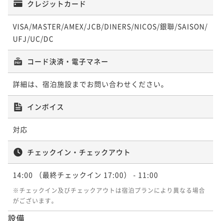
クレジットカード
３連泊プラン 選べる朝食付
VISA/MASTER/AMEX/JCB/DINERS/NICOS/銀聯/SAISON/
UFJ/UC/DC
朝食付き
現地決済可
事前決済可
IN 14:00 - 17:00 OUT11:00
ポイント即利用で
最大5％OFF
コード決済・電子マネー
¥310,200~
¥ 294,690 ~
2名
詳細は、宿泊施設までお問い合わせください。
インボイス
対応
チェックイン・チェックアウト
14:00
（最終チェックイン 17:00）
- 11:00
※チェックイン及びチェックアウトは宿泊プランにより異なる場合
がございます。
設備