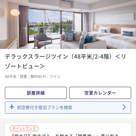
朝食付き
事前決済可
IN 15:00 - 24:00 OUT11:00
ポイント即利用で
最大7％OFF
¥43,940~
¥ 40,864 ~
2名
1
2
3
4
5
6
ポイントアップ
デラックスラージツイン（48平米/2-4階）＜リ
【宿の日】宮古ブルーを眺める「特等席」～蒼に包ま
れる至高の空間～ポイント5％UPプラン/朝食付
ゾートビュー＞
朝食付き
現地決済可
事前決済可
IN 15:00 - 23:00 OUT11:00
48平米
禁煙
無料Wi-Fi
ツイン
ポイント即利用で
最大7％OFF
¥45,980~
部屋詳細
空室カレンダー
¥ 42,761 ~
2名
航空券付き宿泊プランを検索
ポイントアップ
【ベストレート】デラックスフロア指定/朝食付
ポイントアップ
朝食付き
現地決済可
事前決済可
IN 15:00 - 24:00 OUT11:00
【宿の日】宮古ブルーを眺める「特等席」～蒼に包ま