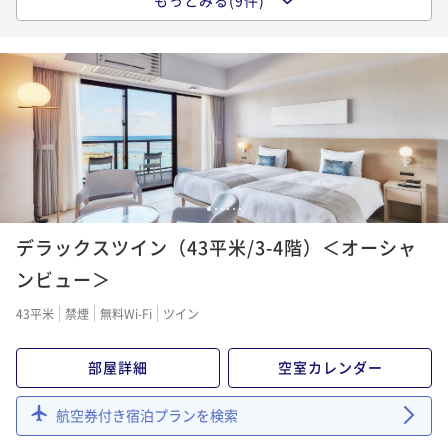
もっとみる(9件)
ポイント即利用で
最大7％OFF
ポイントアップ
二食付き
事前決済可
IN 15:00 - 19:00 OUT11:00
¥133,640~
【早期予約】90日前予約早取りプラン＜事前決済限定
¥ 124,285 ~
ポイント即利用で
最大7％OFF
2名
＞/朝食付
¥66,940~
朝食付き
事前決済可
IN 15:00 - 24:00 OUT11:00
¥ 62,254 ~
2名
ポイントアップ
ポイント即利用で
最大7％OFF
南国の島時間を謳歌する、6連泊以上のLONG RESORT
¥46,320~
¥ 43,077 ~
ポイントアップ
STAY＜事前決済限定＞/食事なし
2名
【選べるDinner】美食を堪能する宮古島リゾートステ
素泊まり
事前決済可
IN 15:00 - 23:00 OUT11:00
イ/2食付
1
2
3
4
5
6
ポイント即利用で
最大7％OFF
ポイントアップ
二食付き
現地決済可
事前決済可
IN 15:00 - 19:00 OUT11:00
デラックスツイン（43平米/3-4階）＜オーシャ
¥222,540~
【早期予約】120日前予約早取りプラン＜事前決済限定
¥ 206,962 ~
ポイント即利用で
最大7％OFF
2名
＞/朝食付
ンビュー＞
¥91,300~
朝食付き
事前決済可
IN 15:00 - 24:00 OUT11:00
¥ 84,909 ~
2名
43平米
禁煙
無料Wi-Fi
ツイン
ポイントアップ
ポイント即利用で
最大7％OFF
【連泊割】6連泊以上におすすめ！南国リゾートで暮ら
¥46,920~
部屋詳細
空室カレンダー
¥ 43,635 ~
ポイントアップ
すようにステイ＜事前決済限定＞/朝食付
2名
海と空の自然に包まれ、優雅な自由を愉しむ3-5連泊の
朝食付き
事前決済可
IN 15:00 - 24:00 OUT11:00
航空券付き宿泊プランを検索
LONG RESORT STAY/食事なし
ポイント即利用で
最大7％OFF
ポイントアップ