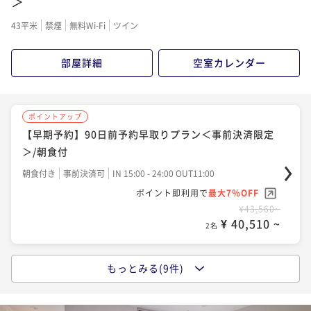
＞
43平米
禁煙
無料Wi-Fi
ツイン
部屋詳細
空室カレンダー
ポイントアップ
【早期予約】90日前予約早取りプラン＜事前決済限定
＞/朝食付
朝食付き
事前決済可
IN 15:00 - 24:00 OUT11:00
ポイント即利用で
最大7％OFF
¥43,560~
¥ 40,510 ~
2名
もっとみる(9件)
ポイントアップ
【早期予約】120日前予約早取りプラン＜事前決済限定
＞/朝食付