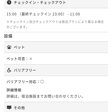
チェックイン・チェックアウト
ポイントアップ
【選べるDinner】美食を堪能する宮古島リゾートステ
15:00
（最終チェックイン 23:00）
- 11:00
イ/2食付
※チェックイン及びチェックアウトは宿泊プランにより異なる場合
二食付き
現地決済可
事前決済可
IN 15:00 - 19:00 OUT11:00
がございます。
ポイント即利用で
最大7％OFF
設備
¥95,700~
¥ 89,001 ~
2名
ペット
ペット可否：
×
ポイントアップ
海と空の自然に包まれ、優雅な自由を愉しむ3-5連泊の
バリアフリー
LONG RESORT STAY/食事なし
バリアフリー対応：
素泊まり
現地決済可
◯
事前決済可
IN 15:00 - 23:00 OUT11:00
ポイント即利用で
最大7％OFF
詳細情報
¥123,080~
詳細は、宿泊施設までお問い合わせください。
¥ 114,464 ~
2名
その他