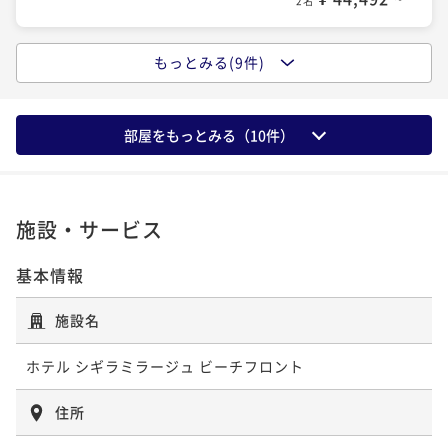
ト連泊ステイ/朝食付
2名
【選べるDinner/早期予約】90日前予約早取りプラン
朝食付き
現地決済可
事前決済可
IN 15:00 - 24:00 OUT11:00
＜事前決済限定＞/2食付
もっとみる(9件)
ポイント即利用で
最大7％OFF
ポイントアップ
二食付き
事前決済可
IN 15:00 - 19:00 OUT11:00
¥142,320~
【早期予約】90日前予約早取りプラン＜事前決済限定
¥ 132,357 ~
ポイント即利用で
最大7％OFF
2名
＞/朝食付
¥74,860~
部屋をもっとみる（
10
件）
朝食付き
事前決済可
IN 15:00 - 24:00 OUT11:00
¥ 69,619 ~
2名
ポイントアップ
ポイント即利用で
最大7％OFF
南国の島時間を謳歌する、6連泊以上のLONG RESORT
¥47,900~
¥ 44,547 ~
ポイントアップ
STAY＜事前決済限定＞/食事なし
2名
施設・サービス
【選べるDinner】美食を堪能する宮古島リゾートステ
素泊まり
事前決済可
IN 15:00 - 23:00 OUT11:00
イ/2食付
基本情報
ポイント即利用で
最大7％OFF
ポイントアップ
二食付き
現地決済可
事前決済可
IN 15:00 - 19:00 OUT11:00
¥240,280~
【早期予約】120日前予約早取りプラン＜事前決済限定
施設名
¥ 223,460 ~
ポイント即利用で
最大7％OFF
2名
＞/朝食付
¥108,680~
ホテル シギラミラージュ ビーチフロント
朝食付き
事前決済可
IN 15:00 - 24:00 OUT11:00
¥ 101,072 ~
2名
ポイントアップ
ポイント即利用で
最大7％OFF
住所
【連泊割】6連泊以上におすすめ！南国リゾートで暮ら
¥48,420~
¥ 45,030 ~
ポイントアップ
すようにステイ＜事前決済限定＞/朝食付
2名