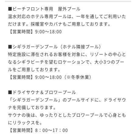
ポイントアップ
■ビーチフロント専用　屋外プール

「割引プラン」【連泊割】3-5連泊におすすめ！リゾー
温水対応のホテル専用プールは、一年を通してご利用いた
ト連泊ステイ/朝食付
だけます。採暖室やカバナもご用意しております。

朝食付き
現地決済可
事前決済可
IN 15:00 - 24:00 OUT11:00
【営業時間】9:00～18:00

ポイント即利用で
最大7％OFF
¥147,080~
■シギラガーデンプール（ホテル隣接プール）

¥ 136,784 ~
2名
特定施設に滞在されるお客様を対象に、リゾートの中心と
なるシギラビーチを望むロケーションで、大小3つのプー
ルをご用意しております。

ポイントアップ
【営業時間】9:00〜18:00（※冬季休業）

南国の島時間を謳歌する、6連泊以上のLONG RESORT
STAY＜事前決済限定＞/食事なし
■ドライサウナ＆ブロワープール

素泊まり
事前決済可
IN 15:00 - 23:00 OUT11:00
「シギラガーデンプール」のプールサイドに、ドライサウ
ポイント即利用で
最大7％OFF
ナを完備しております。

¥249,640~
サウナの後は、ゆったりとしたブロワープールで心身とも
¥ 232,165 ~
2名
にリラックスを。

【営業時間】8：00～17：00
