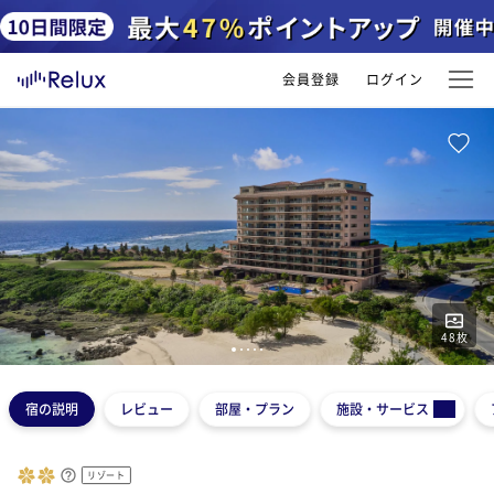
会員登録
ログイン
48
枚
1
2
3
4
5
宿の説明
レビュー
部屋・プラン
施設・サービス
リゾート