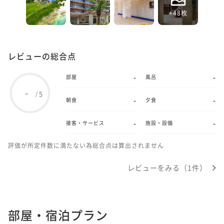
+48枚
レビューの総合点
-
-
部屋
風呂
-
5
/
-
-
朝食
夕食
-
-
接客・サービス
施設・設備
評価が所定件数に満たない為総合点は算出されません
レビューをみる（1件）
部屋・宿泊プラン