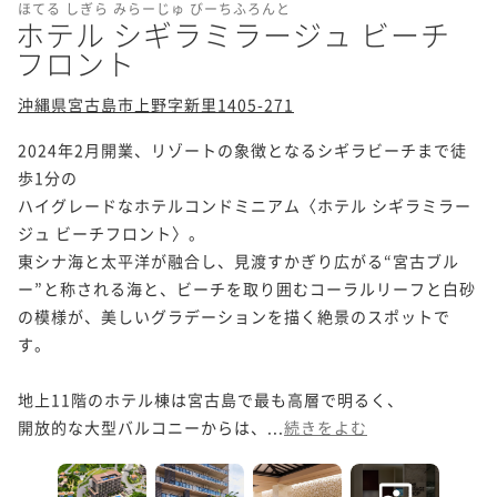
ほてる しぎら みらーじゅ びーちふろんと
ホテル シギラミラージュ ビーチ
フロント
沖縄県宮古島市上野字新里1405-271
2024年2月開業、リゾートの象徴となるシギラビーチまで徒
歩1分の

ハイグレードなホテルコンドミニアム〈ホテル シギラミラー
ジュ ビーチフロント〉。

東シナ海と太平洋が融合し、見渡すかぎり広がる“宮古ブル
ー”と称される海と、ビーチを取り囲むコーラルリーフと白砂
の模様が、美しいグラデーションを描く絶景のスポットで
す。

地上11階のホテル棟は宮古島で最も高層で明るく、

開放的な大型バルコニーからは、...
続きをよむ