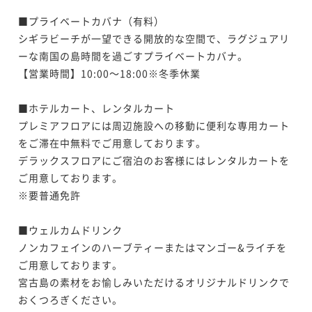
ポイントアップ
■プライベートカバナ（有料）

【連泊割】6連泊以上におすすめ！南国リゾートで暮ら
シギラビーチが一望できる開放的な空間で、ラグジュアリ
すようにステイ＜事前決済限定＞/朝食付
ーな南国の島時間を過ごすプライベートカバナ。

朝食付き
事前決済可
IN 15:00 - 24:00 OUT11:00
【営業時間】10:00～18:00※冬季休業

ポイント即利用で
最大7％OFF
¥297,640~
■ホテルカート、レンタルカート

¥ 276,805 ~
2名
プレミアフロアには周辺施設への移動に便利な専用カート
をご滞在中無料でご用意しております。

デラックスフロアにご宿泊のお客様にはレンタルカートを
ご用意しております。

※要普通免許

■ウェルカムドリンク

ノンカフェインのハーブティーまたはマンゴー&ライチを
ご用意しております。

宮古島の素材をお愉しみいただけるオリジナルドリンクで
おくつろぎください。
