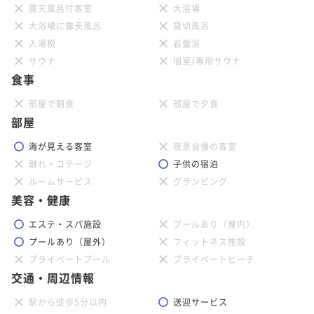
露天風呂付客室
大浴場
大浴場に露天風呂
貸切風呂
入湯税
岩盤浴
サウナ
個室/専用サウナ
食事
部屋で朝食
部屋で夕食
部屋
海が見える客室
夜景自慢の客室
離れ・コテージ
子供の宿泊
ルームサービス
グランピング
美容・健康
エステ・スパ施設
プールあり（屋内）
プールあり（屋外）
フィットネス施設
プライベートプール
プライベートビーチ
交通・周辺情報
駅から徒歩5分以内
送迎サービス