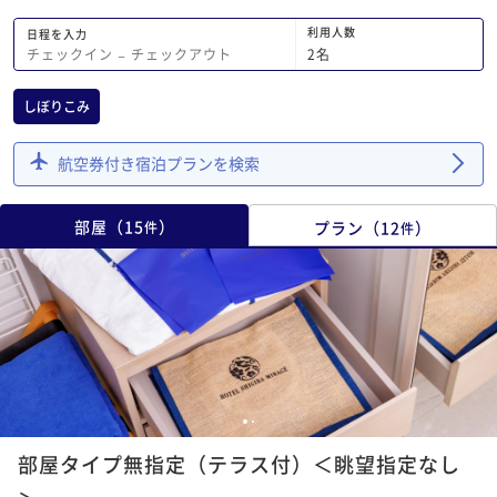
利用人数
日程を入力
2
名
チェックイン
−
チェックアウト
しぼりこみ
航空券付き宿泊プランを検索
部屋
（
15
）
プラン
（
12
）
件
件
1
2
部屋タイプ無指定（テラス付）＜眺望指定なし