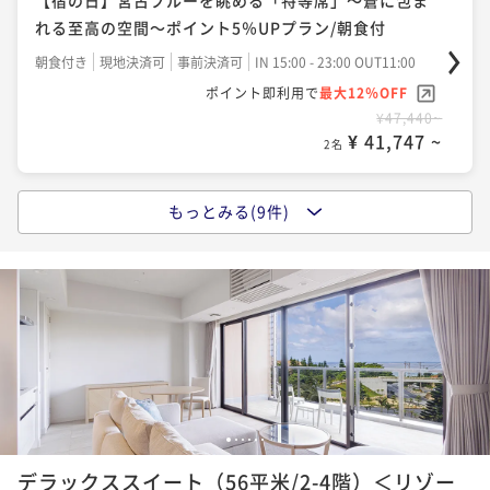
ポイント即利用で
最大7％OFF
れる至高の空間～ポイント5％UPプラン/朝食付
¥48,400~
朝食付き
現地決済可
事前決済可
IN 15:00 - 23:00 OUT11:00
¥ 45,012 ~
2名
ポイント即利用で
最大12％OFF
¥47,440~
¥ 41,747 ~
ポイントアップ
2名
【選べるDinner/早期予約】90日前予約早取りプラン
＜事前決済限定＞/2食付
もっとみる(9件)
ポイントアップ
二食付き
事前決済可
IN 15:00 - 19:00 OUT11:00
【早期予約】90日前予約早取りプラン＜事前決済限定
ポイント即利用で
最大7％OFF
＞/朝食付
¥65,560~
朝食付き
事前決済可
IN 15:00 - 24:00 OUT11:00
¥ 60,970 ~
2名
ポイント即利用で
最大7％OFF
¥44,940~
¥ 41,794 ~
ポイントアップ
2名
【選べるDinner】美食を堪能する宮古島リゾートステ
イ/2食付
1
2
3
4
5
6
ポイントアップ
二食付き
現地決済可
事前決済可
IN 15:00 - 19:00 OUT11:00
デラックススイート（56平米/2-4階）＜リゾー
【早期予約】120日前予約早取りプラン＜事前決済限定