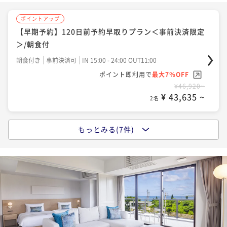
素泊まり
現地決済可
事前決済可
IN 15:00 - 23:00 OUT11:00
¥270,540~
【ベストレート】デラックスフロア指定/朝食付
¥ 251,602 ~
ポイント即利用で
最大7％OFF
ポイントアップ
2名
朝食付き
現地決済可
事前決済可
IN 15:00 - 24:00 OUT11:00
¥113,980~
【早期予約】120日前予約早取りプラン＜事前決済限定
¥ 106,001 ~
ポイント即利用で
最大7％OFF
2名
＞/朝食付
¥51,480~
朝食付き
事前決済可
IN 15:00 - 24:00 OUT11:00
¥ 47,876 ~
2名
ポイントアップ
ポイント即利用で
最大7％OFF
「割引プラン」【連泊割】3-5連泊におすすめ！リゾー
¥46,920~
¥ 43,635 ~
ポイントアップ
ト連泊ステイ/朝食付
2名
【選べるDinner/早期予約】90日前予約早取りプラン
朝食付き
現地決済可
事前決済可
IN 15:00 - 24:00 OUT11:00
＜事前決済限定＞/2食付
もっとみる(7件)
ポイント即利用で
最大7％OFF
ポイントアップ
二食付き
事前決済可
IN 15:00 - 19:00 OUT11:00
¥137,980~
【宿の日】宮古ブルーを眺める「特等席」～蒼に包ま
¥ 128,321 ~
ポイント即利用で
最大7％OFF
2名
れる至高の空間～ポイント5％UPプラン/朝食付
¥68,320~
朝食付き
現地決済可
事前決済可
IN 15:00 - 23:00 OUT11:00
¥ 63,537 ~
2名
ポイントアップ
ポイント即利用で
最大12％OFF
南国の島時間を謳歌する、6連泊以上のLONG RESORT
¥55,800~
¥ 49,104 ~
ポイントアップ
STAY＜事前決済限定＞/食事なし
2名
【選べるDinner】美食を堪能する宮古島リゾートステ
素泊まり
事前決済可
IN 15:00 - 23:00 OUT11:00