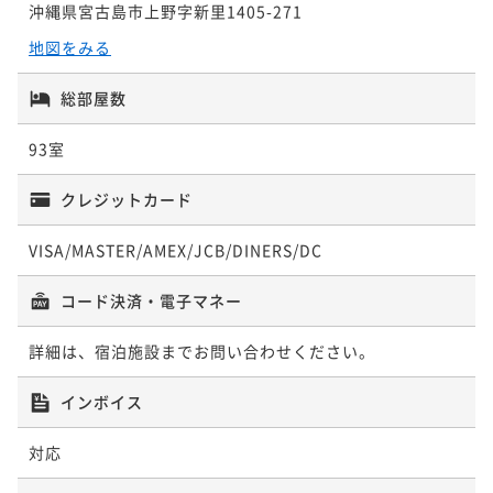
沖縄県宮古島市上野字新里1405-271
海と空の自然に包まれ、優雅な自由を愉しむ3-5連泊の
朝食付き
事前決済可
IN 15:00 - 24:00 OUT11:00
LONG RESORT STAY/食事なし
地図をみる
ポイント即利用で
最大7％OFF
ポイントアップ
素泊まり
現地決済可
事前決済可
IN 15:00 - 23:00 OUT11:00
¥288,280~
【ベストレート】デラックスフロア指定/朝食付
総部屋数
¥ 268,100 ~
ポイント即利用で
最大7％OFF
2名
朝食付き
現地決済可
事前決済可
IN 15:00 - 24:00 OUT11:00
¥141,900~
93室
¥ 131,967 ~
ポイント即利用で
最大7％OFF
2名
¥53,240~
クレジットカード
¥ 49,513 ~
2名
ポイントアップ
VISA/MASTER/AMEX/JCB/DINERS/DC
「割引プラン」【連泊割】3-5連泊におすすめ！リゾー
ポイントアップ
ト連泊ステイ/朝食付
コード決済・電子マネー
【選べるDinner/早期予約】90日前予約早取りプラン
朝食付き
現地決済可
事前決済可
IN 15:00 - 24:00 OUT11:00
＜事前決済限定＞/2食付
詳細は、宿泊施設までお問い合わせください。
ポイント即利用で
最大7％OFF
二食付き
事前決済可
IN 15:00 - 19:00 OUT11:00
¥165,900~
¥ 154,287 ~
ポイント即利用で
最大7％OFF
インボイス
2名
¥69,900~
¥ 65,007 ~
2名
対応