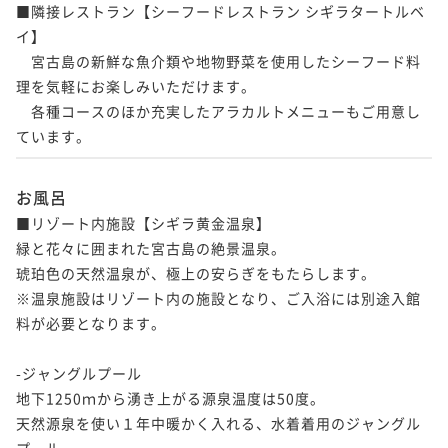
■隣接レストラン【シーフードレストラン シギラタートルベ
イ】

　宮古島の新鮮な魚介類や地物野菜を使用したシーフード料
理を気軽にお楽しみいただけます。

　各種コースのほか充実したアラカルトメニューもご用意し
ています。
お風呂
■リゾート内施設【シギラ黄金温泉】

緑と花々に囲まれた宮古島の絶景温泉。

琥珀色の天然温泉が、極上の安らぎをもたらします。

※温泉施設はリゾート内の施設となり、ご入浴には別途入館
料が必要となります。

-ジャングルプール

地下1250ｍから湧き上がる源泉温度は50度。

天然源泉を使い１年中暖かく入れる、水着着用のジャングル
プール。
