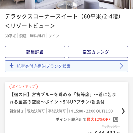
イ/2食付
1
2
3
4
5
6
ポイント即利用で
最大7％OFF
ポイントアップ
二食付き
現地決済可
事前決済可
IN 15:00 - 19:00 OUT11:00
デラックスコーナースイート（60平米/2-4階）
¥231,320~
【早期予約】90日前予約早取りプラン＜事前決済限定
¥ 215,127 ~
ポイント即利用で
最大7％OFF
2名
＞/朝食付
＜リゾートビュー＞
¥93,500~
朝食付き
事前決済可
IN 15:00 - 24:00 OUT11:00
¥ 86,955 ~
2名
60平米
禁煙
無料Wi-Fi
ツイン
ポイントアップ
ポイント即利用で
最大7％OFF
【連泊割】6連泊以上におすすめ！南国リゾートで暮ら
¥52,860~
部屋詳細
空室カレンダー
¥ 49,159 ~
ポイントアップ
すようにステイ＜事前決済限定＞/朝食付
2名
海と空の自然に包まれ、優雅な自由を愉しむ3-5連泊の
朝食付き
事前決済可
IN 15:00 - 24:00 OUT11:00
航空券付き宿泊プランを検索
LONG RESORT STAY/食事なし
ポイント即利用で
最大7％OFF
ポイントアップ
素泊まり
現地決済可
事前決済可
IN 15:00 - 23:00 OUT11:00
¥279,320~
【ベストレート】デラックスフロア指定/朝食付
¥ 259,767 ~
ポイント即利用で
最大7％OFF
ポイントアップ
2名
朝食付き
現地決済可
事前決済可
IN 15:00 - 24:00 OUT11:00
¥118,320~
【宿の日】宮古ブルーを眺める「特等席」～蒼に包ま
¥ 110,037 ~
ポイント即利用で
最大7％OFF
2名
れる至高の空間～ポイント5％UPプラン/朝食付
¥55,220~
朝食付き
現地決済可
事前決済可
IN 15:00 - 23:00 OUT11:00
¥ 51,354 ~
2名
ポイントアップ
ポイント即利用で
最大12％OFF
「割引プラン」【連泊割】3-5連泊におすすめ！リゾー
¥50,560~
¥ 44,492 ~
ポイントアップ