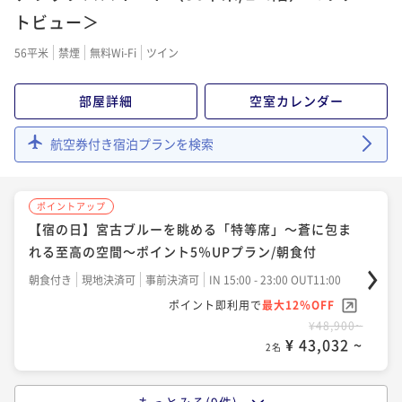
ポイント即利用で
最大7％OFF
＞/朝食付
トビュー＞
¥89,100~
朝食付き
事前決済可
IN 15:00 - 24:00 OUT11:00
¥ 82,863 ~
2名
56平米
禁煙
無料Wi-Fi
ツイン
ポイント即利用で
最大7％OFF
¥45,440~
部屋詳細
空室カレンダー
¥ 42,259 ~
ポイントアップ
2名
海と空の自然に包まれ、優雅な自由を愉しむ3-5連泊の
航空券付き宿泊プランを検索
LONG RESORT STAY/食事なし
ポイントアップ
素泊まり
現地決済可
事前決済可
IN 15:00 - 23:00 OUT11:00
【ベストレート】デラックスフロア指定/朝食付
ポイント即利用で
最大7％OFF
ポイントアップ
朝食付き
現地決済可
事前決済可
IN 15:00 - 24:00 OUT11:00
¥109,640~
【宿の日】宮古ブルーを眺める「特等席」～蒼に包ま
¥ 101,965 ~
ポイント即利用で
最大7％OFF
2名
れる至高の空間～ポイント5％UPプラン/朝食付
¥49,940~
朝食付き
現地決済可
事前決済可
IN 15:00 - 23:00 OUT11:00
¥ 46,444 ~
2名
ポイントアップ
ポイント即利用で
最大12％OFF
「割引プラン」【連泊割】3-5連泊におすすめ！リゾー
¥48,900~
¥ 43,032 ~
ポイントアップ
ト連泊ステイ/朝食付
2名
【選べるDinner/早期予約】90日前予約早取りプラン
朝食付き
現地決済可
事前決済可
IN 15:00 - 24:00 OUT11:00
＜事前決済限定＞/2食付