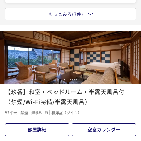
¥ 65,472 ~
2名
もっとみる(7件)
ポイントアップ
ポイントアップ
【井筒楼】１品プラス！旬の地魚会席とあつみ牛を堪
【井筒楼】【ご夕食無し】遅い時間からのご来館でも
ポイントアップ
能「石焼ステーキ付きお糸路プラン」
ＯＫ！チェックイン２１時まで「朝食付きプラン」
【グルメの達人】今が旬！冬季限定！ふぐの名勝・伊
良湖岬「特選天然とらふぐ会席」
二食付き
現地決済可
事前決済可
IN 15:00 - 19:00 OUT10:00
朝食付き
現地決済可
事前決済可
IN 15:00 - 21:00 OUT10:00
ポイント即利用で
最大7％OFF
二食付き
現地決済可
事前決済可
IN 15:00 - 19:00 OUT10:00
ポイント即利用で
最大7％OFF
¥57,200~
¥41,800~
ポイント即利用で
最大7％OFF
¥ 53,196 ~
¥ 38,874 ~
2名
2名
¥99,000~
¥ 92,070 ~
2名
1
2
3
4
5
6
7
ポイントアップ
ポイントアップ
【玖番】和室・ベッドルーム・半露天風呂付
【井筒楼】【菜食を愉しむ】厳選野菜をふんだんに！
【井筒楼】旬を迎えた鮮度抜群の地魚や貝を存分に！
カラダに優しい料理でデトックスのひと時「ヴィーガ
夕食スタンダード「お糸路プラン」【Relux限定】
（禁煙/Wi-Fi完備/半露天風呂）
ン会席プラン」
二食付き
現地決済可
事前決済可
IN 15:00 - 19:00 OUT10:00
二食付き
現地決済可
事前決済可
IN 15:00 - 19:00 OUT10:00
53平米
禁煙
無料Wi-Fi
和洋室（ツイン）
ポイント即利用で
最大7％OFF
ポイント即利用で
最大17％OFF
¥70,400~
¥52,800~
部屋詳細
空室カレンダー
¥ 65,472 ~
¥ 43,824 ~
2名
2名