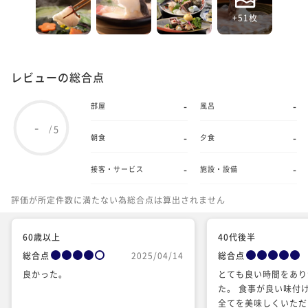
+51枚
レビューの総合点
-
-
部屋
風呂
-
5
/
-
-
朝食
夕食
-
-
接客・サービス
施設・設備
評価が所定件数に満たない為総合点は算出されません
60歳以上
40代後半
総合点
2025/04/14
総合点
良かった。
とても良い時間をあり
た。 食事が良い味付
全てを美味しくいただ