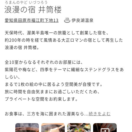
ろまんのやど いづつろう
浪漫の宿 井筒楼
愛知県田原市福江町下地13
伊良湖温泉
天保時代、渥美半島唯一の旅籠として創業した宿を、

約200年の時を経て風情ある大正ロマンの宿として再生した
浪漫の宿 井筒楼。

全10室からなるそれぞれのお部屋には、

紫陽花や梅など、四季をテーマに繊細なステンドグラスをあ
しらい、

まるで1枚の絵の中に居るよう空間美が自慢です。

旅に時間を自由気ままにお過ごしいただくため、

プライベートな空間をお約束します。

お食事は、三方を海に囲まれた渥美なら...
続きをよむ