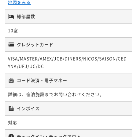
地図をみる
ポイントアップ
ポイントアップ
【井筒楼】贅沢に海の恵みを堪能！至福の夕食「郷土
【井筒楼】【早期割60】10％OFF！鮮度抜群の新鮮魚
総部屋数
の幸 極上舟盛付きお糸路プラン」
貝！２食付スタンダード「お糸路プラン」
10室
二食付き
現地決済可
事前決済可
IN 15:00 - 19:00 OUT10:00
二食付き
事前決済可
IN 15:00 - 19:00 OUT10:00
ポイント即利用で
最大7％OFF
ポイント即利用で
最大7％OFF
クレジットカード
¥79,200~
¥57,420~
¥ 73,656 ~
¥ 53,400 ~
2名
2名
VISA/MASTER/AMEX/JCB/DINERS/NICOS/SAISON/CED
YNA/UFJ/UC/DC
ポイントアップ
ポイントアップ
【グルメの達人】今が旬！冬季限定！ふぐの名勝・伊
コード決済・電子マネー
【井筒楼】１品プラス！旬の地魚会席とあつみ牛を堪
良湖岬「特選天然とらふぐ会席」
能「石焼ステーキ付きお糸路プラン」
詳細は、宿泊施設までお問い合わせください。
二食付き
現地決済可
事前決済可
IN 15:00 - 19:00 OUT10:00
二食付き
現地決済可
事前決済可
IN 15:00 - 19:00 OUT10:00
ポイント即利用で
最大7％OFF
ポイント即利用で
最大7％OFF
インボイス
¥107,800~
¥66,000~
¥ 100,254 ~
¥ 61,380 ~
2名
2名
対応
チェックイン・チェックアウト