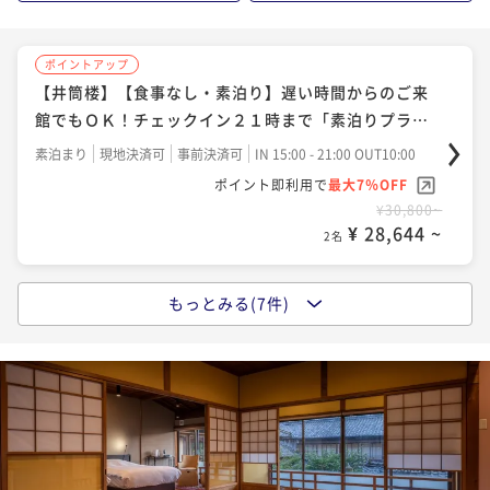
¥48,400~
¥ 40,172 ~
2名
ポイントアップ
【井筒楼】【食事なし・素泊り】遅い時間からのご来
ポイントアップ
館でもＯＫ！チェックイン２１時まで「素泊りプラ
【井筒楼】【早期割60】10％OFF！鮮度抜群の新鮮魚
ン」
貝！２食付スタンダード「お糸路プラン」
素泊まり
現地決済可
事前決済可
IN 15:00 - 21:00 OUT10:00
ポイント即利用で
最大7％OFF
二食付き
事前決済可
IN 15:00 - 19:00 OUT10:00
¥30,800~
ポイント即利用で
最大7％OFF
¥ 28,644 ~
2名
¥49,500~
¥ 46,035 ~
2名
もっとみる(7件)
ポイントアップ
【井筒楼】【ご夕食無し】遅い時間からのご来館でも
ポイントアップ
ＯＫ！チェックイン２１時まで「朝食付きプラン」
【井筒楼】１品プラス！旬の地魚会席とあつみ牛を堪
能「石焼ステーキ付きお糸路プラン」
朝食付き
現地決済可
事前決済可
IN 15:00 - 21:00 OUT10:00
ポイント即利用で
最大7％OFF
二食付き
現地決済可
事前決済可
IN 15:00 - 19:00 OUT10:00
¥37,400~
ポイント即利用で
最大7％OFF
¥ 34,782 ~
2名
¥57,200~