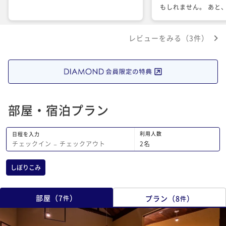
もしれません。 あと
いです。 みなさんの
時間を過ごせました。
レビューをみる（3件）
部屋・宿泊プラン
利用人数
日程を入力
2
名
チェックイン
−
チェックアウト
しぼりこみ
部屋
（
7
）
プラン
（
8
）
件
件