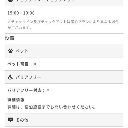
ポイントアップ
【井筒楼】贅沢に海の恵みを堪能！至福の夕食「郷土
15:00
- 10:00
の幸 極上舟盛付きお糸路プラン」
※チェックイン及びチェックアウトは宿泊プランにより異なる場合
二食付き
現地決済可
事前決済可
IN 15:00 - 19:00 OUT10:00
がございます。
ポイント即利用で
最大7％OFF
設備
¥79,200~
¥ 73,656 ~
2名
ペット
ペット可否：
×
ポイントアップ
【井筒楼】【菜食を愉しむ】厳選野菜をふんだんに！
バリアフリー
カラダに優しい料理でデトックスのひと時「ヴィーガ
ン会席プラン」
バリアフリー対応：
二食付き
現地決済可
×
事前決済可
IN 15:00 - 19:00 OUT10:00
ポイント即利用で
最大7％OFF
詳細情報
¥79,200~
詳細は、宿泊施設までお問い合わせください。
¥ 73,656 ~
2名
その他