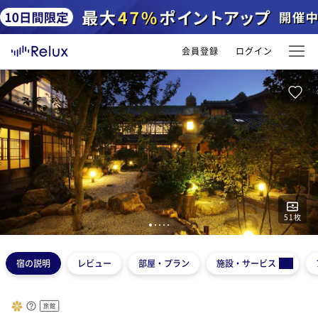
会員登録
ログイン
51
枚
1
2
3
4
5
宿の説明
レビュー
部屋・プラン
施設・サービス
旅館