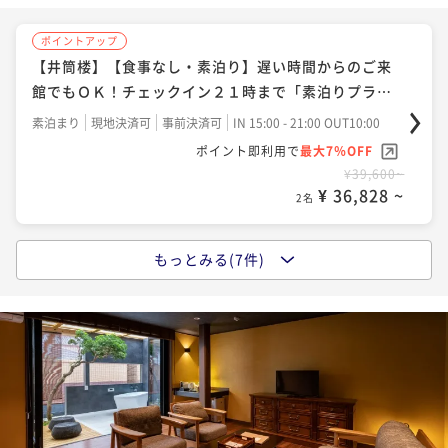
ポイントアップ
ポイントアップ
ポイントアップ
【井筒楼】贅沢に海の恵みを堪能！至福の夕食「郷土
【井筒楼】【早期割60】10％OFF！鮮度抜群の新鮮魚
【井筒楼】【食事なし・素泊り】遅い時間からのご来
の幸 極上舟盛付きお糸路プラン」
貝！２食付スタンダード「お糸路プラン」
館でもＯＫ！チェックイン２１時まで「素泊りプラ
ン」
二食付き
現地決済可
事前決済可
IN 15:00 - 19:00 OUT10:00
二食付き
事前決済可
IN 15:00 - 19:00 OUT10:00
素泊まり
現地決済可
事前決済可
IN 15:00 - 21:00 OUT10:00
ポイント即利用で
最大7％OFF
ポイント即利用で
最大7％OFF
ポイント即利用で
最大7％OFF
¥70,400~
¥53,460~
¥39,600~
¥ 65,472 ~
¥ 49,717 ~
¥ 36,828 ~
2名
2名
2名
ポイントアップ
もっとみる(7件)
ポイントアップ
ポイントアップ
【グルメの達人】今が旬！冬季限定！ふぐの名勝・伊
【井筒楼】１品プラス！旬の地魚会席とあつみ牛を堪
【井筒楼】【ご夕食無し】遅い時間からのご来館でも
良湖岬「特選天然とらふぐ会席」
能「石焼ステーキ付きお糸路プラン」
ＯＫ！チェックイン２１時まで「朝食付きプラン」
二食付き
現地決済可
事前決済可
IN 15:00 - 19:00 OUT10:00
二食付き
現地決済可
事前決済可
IN 15:00 - 19:00 OUT10:00
朝食付き
現地決済可
事前決済可
IN 15:00 - 21:00 OUT10:00
ポイント即利用で
最大7％OFF
ポイント即利用で
最大7％OFF
ポイント即利用で
最大7％OFF
¥99,000~
¥61,600~
¥46,200~
¥ 92,070 ~
¥ 57,288 ~
¥ 42,966 ~
2名
2名
2名