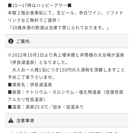
ポイントアップ
■15～17時はハッピーアワー■

【グルメの達人】今が旬！冬季限定！ふぐの名勝・伊
本館２階お食事処にて、生ビール、赤白ワイン、ソフトド
良湖岬「特選天然とらふぐ会席」
リンクなど無料でご提供！ 

二食付き
現地決済可
事前決済可
IN 15:00 - 19:00 OUT10:00
「20歳未満の飲酒は法律で禁じられております。」
ポイント即利用で
最大7％OFF
ご案内
¥107,800~
¥ 100,254 ~
2名
※2022年10月1日より角上楼本館と井筒楼の大浴場が温泉
（伊良湖温泉）となりました。

　大人お一人様1泊につき150円の入湯税を頂戴しますこと
予めご了承下さいませ。 

■源泉名：伊良湖温泉

■泉質：ナトリウム・カルシウム－塩化物温泉（低張性弱
アルカリ性低温泉）

■温度：源泉25.6℃／加水・加温あり
注意事項