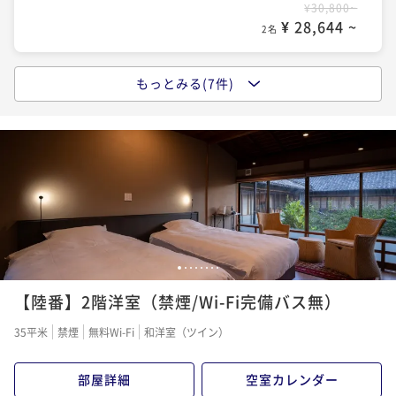
¥30,800~
¥ 28,644 ~
2名
もっとみる(7件)
ポイントアップ
【井筒楼】【ご夕食無し】遅い時間からのご来館でも
ＯＫ！チェックイン２１時まで「朝食付きプラン」
朝食付き
現地決済可
事前決済可
IN 15:00 - 21:00 OUT10:00
ポイント即利用で
最大7％OFF
¥37,400~
¥ 34,782 ~
2名
1
2
3
4
5
6
7
8
ポイントアップ
【陸番】2階洋室（禁煙/Wi-Fi完備バス無）
【井筒楼】旬を迎えた鮮度抜群の地魚や貝を存分に！
夕食スタンダード「お糸路プラン」【Relux限定】
35平米
禁煙
無料Wi-Fi
和洋室（ツイン）
二食付き
現地決済可
事前決済可
IN 15:00 - 19:00 OUT10:00
ポイント即利用で
最大17％OFF
部屋詳細
空室カレンダー