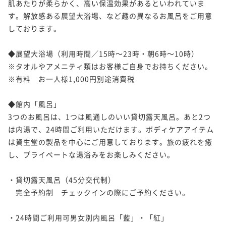
肌あたりが柔らかく、高い保温効果があるといわれていま
す。解放感ある展望大浴場、など趣の異なるお風呂をご用意
しております。

◆展望大浴場（利用時間／15時～23時・朝6時～10時）

※タオルやアメニティ類はお客様ご自身でお持ちください。

※有料　お一人様1,000円別途消費税

◆館内「風呂」

3つのお風呂は、1つは風通しのいい貸切露天風呂。あと2つ
は内湯で、24時間ご利用いただけます。ボディケアアイテム
は資生堂の製品を中心にご用意しております。旅の疲れを癒
し、プライベートな湯浴みをお楽しみください。

・貸切露天風呂（45分交代制）

　完全予約制　チェックインの際にご予約ください。

・24時間ご利用可男女別内風呂「藍」・「紅」
