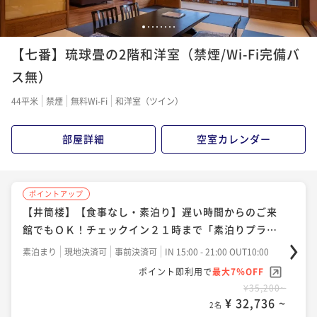
¥ 53,196 ~
2名
1
2
3
4
5
6
7
8
ポイントアップ
【七番】琉球畳の2階和洋室（禁煙/Wi-Fi完備バ
【井筒楼】旬を迎えた鮮度抜群の地魚や貝を存分に！
ポイントアップ
夕食スタンダード「お糸路プラン」【Relux限定】
ス無）
【井筒楼】【菜食を愉しむ】厳選野菜をふんだんに！
カラダに優しい料理でデトックスのひと時「ヴィーガ
二食付き
現地決済可
事前決済可
IN 15:00 - 19:00 OUT10:00
44平米
禁煙
無料Wi-Fi
和洋室（ツイン）
ン会席プラン」
ポイント即利用で
最大17％OFF
二食付き
現地決済可
事前決済可
IN 15:00 - 19:00 OUT10:00
¥48,400~
ポイント即利用で
最大7％OFF
部屋詳細
空室カレンダー
¥ 40,172 ~
2名
¥70,400~
¥ 65,472 ~
2名
ポイントアップ
ポイントアップ
【井筒楼】【早期割60】10％OFF！鮮度抜群の新鮮魚
【井筒楼】【食事なし・素泊り】遅い時間からのご来
ポイントアップ
貝！２食付スタンダード「お糸路プラン」
館でもＯＫ！チェックイン２１時まで「素泊りプラ
【井筒楼】贅沢に海の恵みを堪能！至福の夕食「郷土
ン」
の幸 極上舟盛付きお糸路プラン」
二食付き
事前決済可
IN 15:00 - 19:00 OUT10:00
素泊まり
現地決済可
事前決済可
IN 15:00 - 21:00 OUT10:00
ポイント即利用で
最大7％OFF
二食付き
現地決済可
事前決済可
IN 15:00 - 19:00 OUT10:00
ポイント即利用で
最大7％OFF
¥49,500~
¥35,200~
ポイント即利用で
最大7％OFF
¥ 46,035 ~
¥ 32,736 ~
2名
2名
¥70,400~