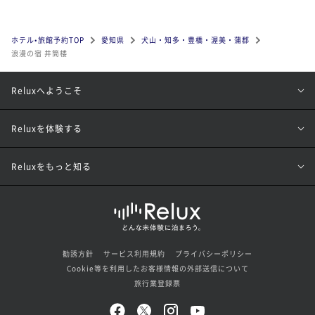
ホテル•旅館予約TOP
愛知県
犬山・知多・豊橋・渥美・蒲郡
浪漫の宿 井筒楼
Reluxへようこそ
Reluxを体験する
Reluxをもっと知る
勧誘方針
サービス利用規約
プライバシーポリシー
Cookie等を利用したお客様情報の外部送信について
旅行業登録票