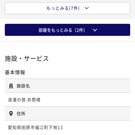
ポイントアップ
もっとみる(7件)
ポイントアップ
ポイントアップ
【グルメの達人】今が旬！冬季限定！ふぐの名勝・伊
【井筒楼】１品プラス！旬の地魚会席とあつみ牛を堪
【井筒楼】【ご夕食無し】遅い時間からのご来館でも
良湖岬「特選天然とらふぐ会席」
能「石焼ステーキ付きお糸路プラン」
ＯＫ！チェックイン２１時まで「朝食付きプラン」
部屋をもっとみる（
2
件）
二食付き
現地決済可
事前決済可
IN 15:00 - 19:00 OUT10:00
二食付き
現地決済可
事前決済可
IN 15:00 - 19:00 OUT10:00
朝食付き
現地決済可
事前決済可
IN 15:00 - 21:00 OUT10:00
ポイント即利用で
最大7％OFF
ポイント即利用で
最大7％OFF
ポイント即利用で
最大7％OFF
¥103,400~
¥66,000~
¥46,200~
¥ 96,162 ~
¥ 61,380 ~
¥ 42,966 ~
2名
2名
2名
施設・サービス
基本情報
ポイントアップ
ポイントアップ
【井筒楼】【菜食を愉しむ】厳選野菜をふんだんに！
【井筒楼】旬を迎えた鮮度抜群の地魚や貝を存分に！
施設名
カラダに優しい料理でデトックスのひと時「ヴィーガ
夕食スタンダード「お糸路プラン」【Relux限定】
ン会席プラン」
二食付き
現地決済可
事前決済可
IN 15:00 - 19:00 OUT10:00
浪漫の宿 井筒楼
二食付き
現地決済可
事前決済可
IN 15:00 - 19:00 OUT10:00
ポイント即利用で
最大7％OFF
ポイント即利用で
最大17％OFF
住所
¥79,200~
¥57,200~
¥ 73,656 ~
¥ 47,476 ~
2名
2名
愛知県田原市福江町下地13