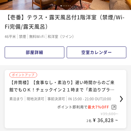
1
2
3
4
5
6
ポイントアップ
ポイントアップ
【壱番】テラス・露天風呂付1階洋室（禁煙/Wi-
【井筒楼】贅沢に海の恵みを堪能！至福の夕食「郷土
【井筒楼】旬を迎えた鮮度抜群の地魚や貝を存分に！
の幸 極上舟盛付きお糸路プラン」
夕食スタンダード「お糸路プラン」【Relux限定】
Fi完備/露天風呂）
二食付き
現地決済可
事前決済可
IN 15:00 - 19:00 OUT10:00
二食付き
現地決済可
事前決済可
IN 15:00 - 19:00 OUT10:00
46平米
禁煙
無料Wi-Fi
和洋室（ツイン）
ポイント即利用で
最大7％OFF
ポイント即利用で
最大17％OFF
¥74,800~
¥57,200~
部屋詳細
空室カレンダー
¥ 69,564 ~
¥ 47,476 ~
2名
2名
ポイントアップ
ポイントアップ
ポイントアップ
【井筒楼】【菜食を愉しむ】厳選野菜をふんだんに！
【井筒楼】【早期割60】10％OFF！鮮度抜群の新鮮魚
【井筒楼】【食事なし・素泊り】遅い時間からのご来
カラダに優しい料理でデトックスのひと時「ヴィーガ
貝！２食付スタンダード「お糸路プラン」
館でもＯＫ！チェックイン２１時まで「素泊りプラ
ン会席プラン」
ン」
二食付き
現地決済可
事前決済可
IN 15:00 - 19:00 OUT10:00
二食付き
事前決済可
IN 15:00 - 19:00 OUT10:00
素泊まり
現地決済可
事前決済可
IN 15:00 - 21:00 OUT10:00
ポイント即利用で
最大7％OFF
ポイント即利用で
最大7％OFF
ポイント即利用で
最大7％OFF
¥74,800~
¥57,420~
¥39,600~
¥ 69,564 ~
¥ 53,400 ~
¥ 36,828 ~
2名
2名
2名