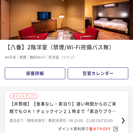
1
2
3
4
【八番】2階洋室（禁煙/Wi-Fi完備バス無）
44平米
禁煙
無料Wi-Fi
和洋室（ツイン）
部屋詳細
空室カレンダー
ポイントアップ
【井筒楼】【食事なし・素泊り】遅い時間からのご来
館でもＯＫ！チェックイン２１時まで「素泊りプラ
ン」
素泊まり
現地決済可
事前決済可
IN 15:00 - 21:00 OUT10:00
ポイント即利用で
最大7％OFF