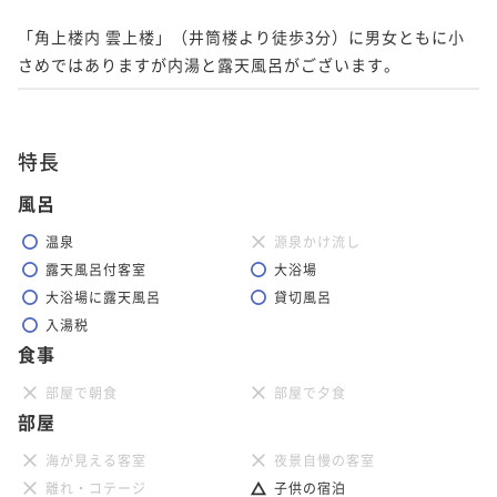
「角上楼内 雲上楼」（井筒楼より徒歩3分）に男女ともに小
さめではありますが内湯と露天風呂がございます。
特長
風呂
温泉
源泉かけ流し
露天風呂付客室
大浴場
大浴場に露天風呂
貸切風呂
入湯税
食事
部屋で朝食
部屋で夕食
部屋
海が見える客室
夜景自慢の客室
離れ・コテージ
子供の宿泊