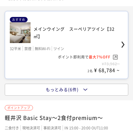
¥41,764~
ポイント即利用で
最大22％OFF
¥63,640~
¥ 38,840 ~
2名
¥67,364~
¥ 59,185 ~
2名
¥ 52,543 ~
2名
おすすめ
メインウイング スーペリアツイン【32
㎡】
メインウイング 和洋室【33㎡】
ノースウイング 温泉露天風呂付プレミア
ルームツイン【39㎡】
32平米
禁煙
無料Wi-Fi
ツイン
33平米
禁煙
無料Wi-Fi
和洋室（ツイン）
ポイント即利用で
最大7％OFF
39平米
禁煙
無料Wi-Fi
和洋室（ツイン）
ポイント即利用で
最大7％OFF
¥73,962~
¥43,752~
¥ 68,784 ~
ポイント即利用で
最大22％OFF
2名
¥ 40,689 ~
2名
¥67,364~
¥ 52,543 ~
2名
もっとみる(6件)
メインウイング Pure wellness roomツ
ノースウイング 温泉ビューバス付プレミ
イン [32㎡]
ポイントアップ
アルームツイン【39㎡】
32平米
禁煙
無料Wi-Fi
ツイン
軽井沢 Basic Stay～2食付premium～
39平米
禁煙
無料Wi-Fi
和洋室（ツイン）
ポイント即利用で
最大7％OFF
二食付き
現地決済可
事前決済可
IN 15:00 - 20:00 OUT11:00
ポイント即利用で
最大7％OFF
¥76,074~