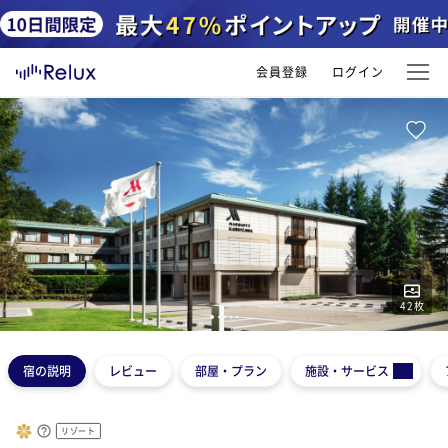
会員登録
ログイン
42
枚
1
2
3
4
5
宿の説明
レビュー
部屋・プラン
施設・サービス
リゾート