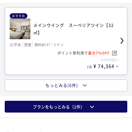
¥55,686~
¥ 70,748 ~
2名
¥ 51,787 ~
2名
おすすめ
メインウイング スーペリアツイン【32
㎡】
メインウイング 和洋室【33㎡】
ノースウイング 温泉ビューバス付プレミ
アルームキング【39㎡】
32平米
禁煙
無料Wi-Fi
ツイン
33平米
禁煙
無料Wi-Fi
和洋室（ツイン）
ポイント即利用で
最大7％OFF
39平米
禁煙
無料Wi-Fi
和洋室（ツイン）
ポイント即利用で
最大7％OFF
¥79,962~
ポイント即利用で
最大7％OFF
¥78,188~
¥ 74,364 ~
2名
¥55,686~
¥ 72,714 ~
2名
¥ 51,787 ~
2名
もっとみる(6件)
メインウイング Pure wellness roomツ
ノースウイング 温泉ビューバス付プレミ
イン [32㎡]
ノースウイング 温泉露天風呂付プレミア
アルームツイン【39㎡】
プランをもっとみる（
1
件）
ルームキング【39㎡】
32平米
禁煙
無料Wi-Fi
ツイン
39平米
禁煙
無料Wi-Fi
和洋室（ツイン）
ポイント即利用で
最大7％OFF
39平米
禁煙
無料Wi-Fi
和洋室（ツイン）
ポイント即利用で
最大7％OFF
¥82,074~
ポイント即利用で
最大7％OFF
¥90,866~