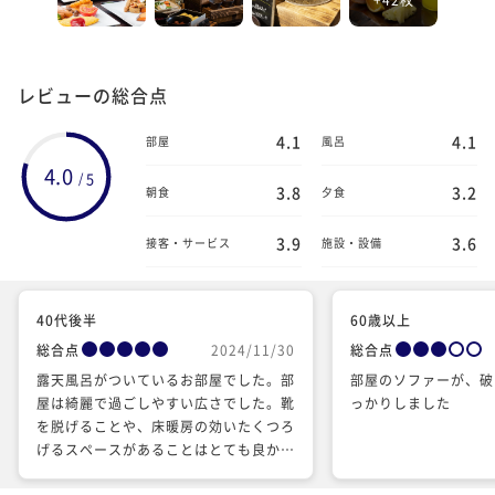
レビューの総合点
4.1
4.1
部屋
風呂
4.0
5
/
3.8
3.2
朝食
夕食
3.9
3.6
接客・サービス
施設・設備
40代後半
60歳以上
総合点
2024/11/30
総合点
露天風呂がついているお部屋でした。部
部屋のソファーが、破
屋は綺麗で過ごしやすい広さでした。靴
っかりしました
を脱げることや、床暖房の効いたくつろ
げるスペースがあることはとても良かっ
たです。部屋のお風呂は温泉で、あつく