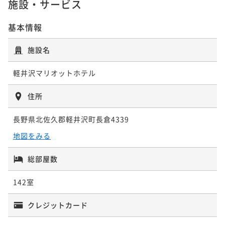
¥ 76,328 ~
施設・サービス
2名
¥59,664~
¥ 84,505 ~
2名
¥ 55,487 ~
2名
基本情報
施設名
メインウイング 和洋室【33㎡】
ノースウイング 温泉ビューバス付プレミ
ノースウイング 温泉露天風呂付プレミア
アルームキング【39㎡】
軽井沢マリオットホテル
ルームツイン【39㎡】
33平米
禁煙
無料Wi-Fi
和洋室（ツイン）
39平米
禁煙
無料Wi-Fi
和洋室（ツイン）
ポイント即利用で
最大7％OFF
39平米
禁煙
無料Wi-Fi
和洋室（ツイン）
住所
ポイント即利用で
最大7％OFF
¥84,188~
ポイント即利用で
最大7％OFF
¥90,866~
¥ 78,294 ~
2名
長野県北佐久郡軽井沢町長倉4339
¥59,664~
¥ 84,505 ~
2名
¥ 55,487 ~
2名
地図をみる
総部屋数
ノースウイング 温泉ビューバス付プレミ
ノースウイング 温泉露天風呂付プレミア
アルームツイン【39㎡】
ルームツイン【39㎡】
142室
39平米
禁煙
無料Wi-Fi
和洋室（ツイン）
39平米
禁煙
無料Wi-Fi
和洋室（ツイン）
クレジットカード
ポイント即利用で
最大7％OFF
ポイント即利用で
最大7％OFF
¥96,866~