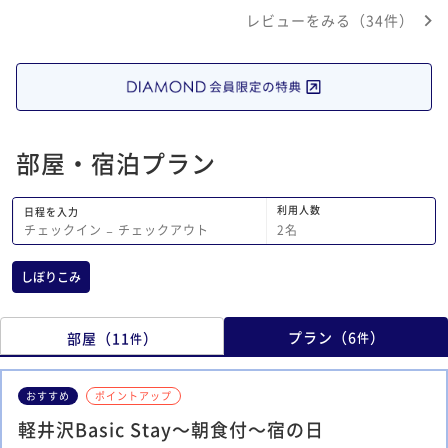
なったら外の風に当たれるし、なんとも
レビューをみる（34件）
快適でした。シャワーブースの床暖房も
ナイスです。朝食は品数が多く、楽しめ
ました。朝カレー、味噌ドレッシングな
ど、日常と違った朝ごはんで満足です。
部屋・宿泊プラン
利用人数
日程を入力
2
名
チェックイン
−
チェックアウト
しぼりこみ
プラン
（
6
）
部屋
（
11
）
件
件
おすすめ
ポイントアップ
軽井沢Basic Stay～朝食付～宿の日