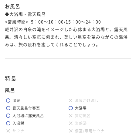
お風呂
◆大浴場・露天風呂

<営業時間>  5：00～10：00/15：00～24：00

軽井沢の白糸の滝をイメージした心休まる大浴場と、露天風
呂。清々しい空気に包まれ、美しい星空を望みながらの湯浴
みは、旅の疲れを癒してくれることでしょう。

特長
風呂
温泉
源泉かけ流し
露天風呂付客室
大浴場
大浴場に露天風呂
貸切風呂
入湯税
岩盤浴
サウナ
個室/専用サウナ