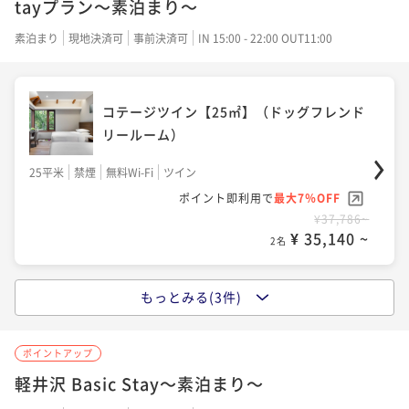
tayプラン～素泊まり～
¥49,464~
¥ 38,581 ~
素泊まり
現地決済可
事前決済可
IN 15:00 - 22:00 OUT11:00
2名
コテージツイン【25㎡】（ドッグフレンド
メインウイング 和洋室【33㎡】
リールーム）
25平米
禁煙
無料Wi-Fi
ツイン
33平米
禁煙
無料Wi-Fi
和洋室（ツイン）
ポイント即利用で
最大7％OFF
ポイント即利用で
最大22％OFF
¥37,786~
¥51,452~
¥ 35,140 ~
2名
¥ 40,132 ~
2名
もっとみる(3件)
温泉付コテージキング【28㎡】（ドッグフ
ノースウイング 温泉ビューバス付プレミ
レンドリールーム）
アルームキング【39㎡】
ポイントアップ
28平米
禁煙
無料Wi-Fi
ダブル
軽井沢 Basic Stay～素泊まり～
39平米
禁煙
無料Wi-Fi
和洋室（ツイン）
ポイント即利用で
最大7％OFF