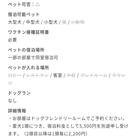
¥ 94,015 ~
ペット可否：
△
2名
宿泊可能ペット
大型犬
/
中型犬
/
小型犬
/
猫
/
小動物
ノースウイング 温泉露天風呂付プレミア
ワクチン接種証明書
ルームキング【39㎡】
必要
ペットの宿泊場所
39平米
禁煙
無料Wi-Fi
和洋室（ツイン）
一部の部屋で同室宿泊可
ポイント即利用で
最大7％OFF
¥101,092~
ペットが入れる場所
¥ 94,015 ~
2名
ロビー
/
レストラン
/
客室
/
中庭
/
プレイルーム
/
ラウン
ジ
ドッグラン
なし
詳細情報
・お部屋はドッグフレンドリールームでご予約ください。

・愛犬1頭につき、宿泊料金として5,500円を別途申し受け
ます。（2頭目以降は1頭毎に2,200円）