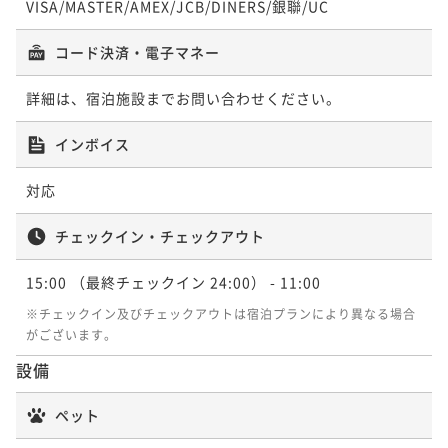
¥95,092~
¥ 90,085 ~
VISA/MASTER/AMEX/JCB/DINERS/銀聯/UC
2名
¥ 88,435 ~
2名
コード決済・電子マネー
ノースウイング 温泉ビューバス付プレミ
詳細は、宿泊施設までお問い合わせください。
ノースウイング 温泉露天風呂付プレミア
アルームキング【39㎡】
ルームキング【39㎡】
インボイス
39平米
禁煙
無料Wi-Fi
和洋室（ツイン）
39平米
禁煙
無料Wi-Fi
和洋室（ツイン）
対応
ポイント即利用で
最大7％OFF
ポイント即利用で
最大7％OFF
¥96,866~
¥95,092~
¥ 90,085 ~
チェックイン・チェックアウト
2名
¥ 88,435 ~
2名
15:00
（最終チェックイン 24:00）
- 11:00
※チェックイン及びチェックアウトは宿泊プランにより異なる場合
ノースウイング 温泉露天風呂付プレミア
がございます。
ルームツイン【39㎡】
設備
39平米
禁煙
無料Wi-Fi
和洋室（ツイン）
ペット
ポイント即利用で
最大7％OFF
¥101,092~