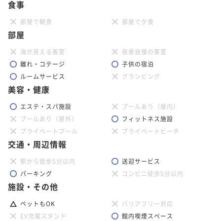
食事
部屋で朝食
部屋で夕食
部屋
海が見える客室
夜景自慢の客室
離れ・コテージ
子供の宿泊
ルームサービス
グランピング
美容・健康
エステ・スパ施設
プールあり（屋内）
プールあり（屋外）
フィットネス施設
プライベートプール
プライベートビーチ
交通・周辺情報
駅から徒歩5分以内
送迎サービス
パーキング
コンビニ徒歩5分以内
施設・その他
ペットもOK
バリアフリー対応
EV充電スタンド
館内喫煙スペース