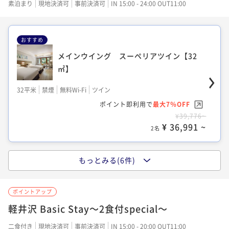
ポイント即利用で
最大22％OFF
素泊まり
現地決済可
事前決済可
IN 15:00 - 24:00 OUT11:00
¥39,776~
¥63,386~
¥ 36,991 ~
2名
¥ 49,440 ~
2名
おすすめ
メインウイング スーペリアツイン【32
温泉付デラックスコテージキング【40㎡】
㎡】
ノースウイング 温泉ビューバス付プレミ
（ドッグフレンドリールーム）
アルームツイン【39㎡】
32平米
禁煙
無料Wi-Fi
ツイン
40平米
禁煙
無料Wi-Fi
ダブル
39平米
禁煙
無料Wi-Fi
和洋室（ツイン）
ポイント即利用で
最大7％OFF
ポイント即利用で
最大7％OFF
¥39,776~
ポイント即利用で
最大22％OFF
¥55,686~
¥ 36,991 ~
2名
¥63,386~
¥ 51,787 ~
2名
¥ 49,440 ~
2名
もっとみる(6件)
メインウイング Pure wellness roomツ
温泉付コンフォートコテージツイン【46
イン [32㎡]
ノースウイング 温泉露天風呂付プレミア
ポイントアップ
㎡】（ドッグフレンドリールーム）
ルームキング【39㎡】
32平米
禁煙
無料Wi-Fi
ツイン
軽井沢 Basic Stay～2食付special～
46平米
禁煙
無料Wi-Fi
ツイン
39平米
禁煙
無料Wi-Fi
和洋室（ツイン）
ポイント即利用で
最大7％OFF
二食付き
現地決済可
事前決済可
IN 15:00 - 20:00 OUT11:00
ポイント即利用で
最大7％OFF