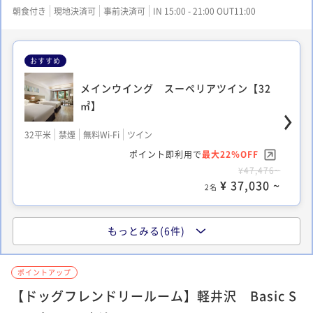
朝食付き
現地決済可
事前決済可
IN 15:00 - 21:00 OUT11:00
おすすめ
メインウイング スーペリアツイン【32
㎡】
32平米
禁煙
無料Wi-Fi
ツイン
ポイント即利用で
最大22％OFF
¥47,476~
¥ 37,030 ~
2名
もっとみる(6件)
メインウイング Pure wellness roomツ
イン [32㎡]
ポイントアップ
【ドッグフレンドリールーム】軽井沢 Basic S
32平米
禁煙
無料Wi-Fi
ツイン
ポイント即利用で
最大22％OFF