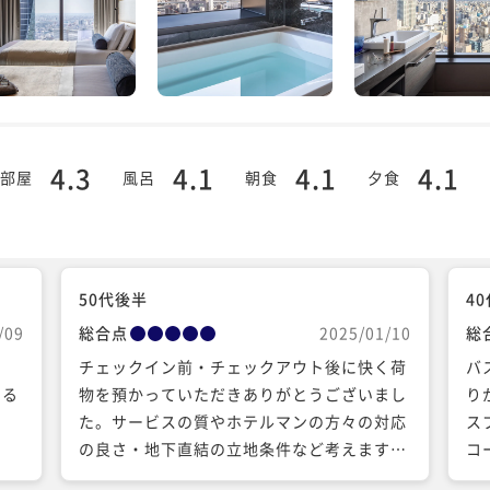
4.3
4.1
4.1
4.1
部屋
風呂
朝食
夕食
50代後半
4
/09
総合点
2025/01/10
総
し
チェックイン前・チェックアウト後に快く荷
バ
する
物を預かっていただきありがとうございまし
り
た。サービスの質やホテルマンの方々の対応
ス
の良さ・地下直結の立地条件など考えます
コ
と、お部屋の狭さの割にお値段がちょっとお
旅