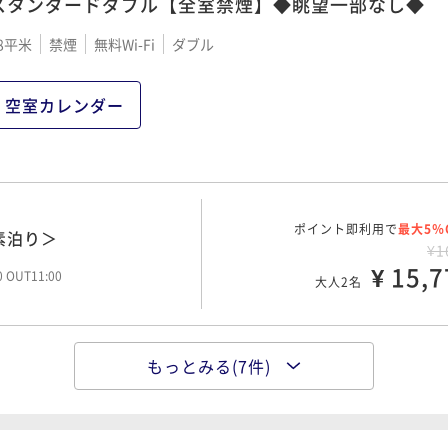
スタンダードダブル【全室禁煙】◆眺望一部なし◆
8平米
禁煙
無料Wi-Fi
ダブル
空室カレンダー
ポイント即利用で
最大5％
素泊り＞
¥1
¥ 15,7
00 OUT11:00
大人2名
もっとみる(7件)
ポイント即利用で
最大5％
ステイ＜素泊り＞
¥1
¥ 16,9
大人2名