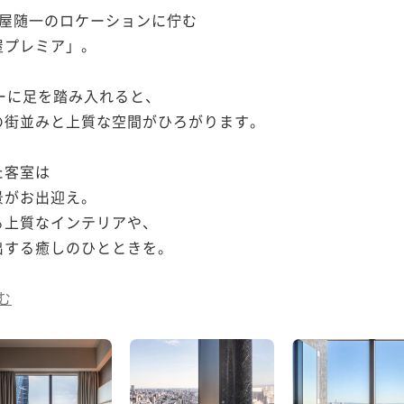
屋随一のロケーションに佇む

プレミア」。

ーに足を踏み入れると、

街並みと上質な空間がひろがります。

客室は

がお出迎え。

上質なインテリアや、

する癒しのひとときを。

む