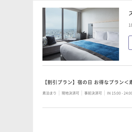
―洗練された寛ぎと癒し―名古屋プレミ
xプラン～朝食付～
―洗練された寛ぎと癒し―名古屋プレミ
1
xプラン～素泊り～
朝食付き
事前決済可
IN 15:00 - 26:00 OUT11:00
素泊まり
事前決済可
IN 15:00 - 26:00 OUT11:00
【連泊割】2連泊以上でお得にステイ＜
最大22時間ステイ レイトチェックアウ
素泊まり
事前決済可
IN 15:00 - 26:00 OUT11:00
【割引プラン】宿の日 お得なプラン＜
素泊まり
事前決済可
IN 15:00 - 26:00 OUT13:00
素泊まり
現地決済可
事前決済可
IN 15:00 - 24:
【連泊割】2連泊以上でお得にステイ＜
【割引プラン】宿の日 お得なプラン＜
朝食付き
事前決済可
IN 15:00 - 26:00 OUT11:00
【早期割】60日以上前の予約でお得に
朝食付き
現地決済可
事前決済可
IN 15:00 - 26: