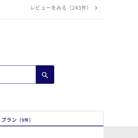
あってびっくり！しかもガラス扉の中に清
レビューをみる（243件）
に収納されていて、安心感。欲しいものが
っていて、お部屋でずーーーっと快適に過
せました。 大浴場もあり、また混雑が避
られるようにテレビ画面で確認しながら、
を伸ばせて湯船につかって癒されました欲
言えば、SPAにもタオル類やブラシ等があ
ば、取りに戻ることはなくて助かるか
‥。そのためにロビーにリラックスウェア
人がウロウロする人が数人いたと思うの
い有名ホテルが並
、いつも利用していましたが、駅から地下
通って行けるし、これからはこちらにしま
！
プラン
（
9
件
）