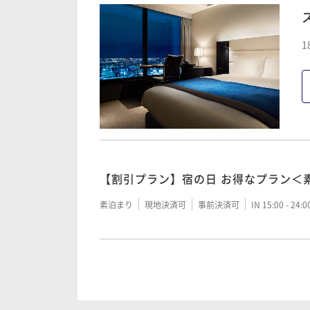
―洗練された寛ぎと癒し―名古屋プレミ
1
xプラン～素泊り～
素泊まり
事前決済可
IN 15:00 - 26:00 OUT11:00
【割引プラン】宿の日 お得なプラン＜
【割引プラン】宿の日 お得なプラン＜
朝食付き
現地決済可
事前決済可
IN 15:00 - 26:
素泊まり
現地決済可
事前決済可
IN 15:00 - 24:
【早期割】60日以上前の予約でシンプ
【早期割】60日以上前の予約でお得に
朝食付き
事前決済可
IN 15:00 - 26:00 OUT11:00
素泊まり
事前決済可
IN 15:00 - 26:00 OUT11:00