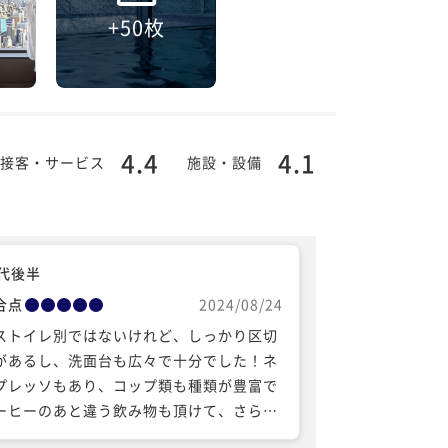
+50枚
4.4
4.1
接客・サービス
施設・設備
0代後半
合点
2024/08/24
ストイレ別ではないけれど、しっかり区切
があるし、洗面台も広々で十分でした！ネ
プレッソもあり、コップ類も種類が豊富で
ーヒーのあと違う飲み物も頂けて、さらに
先でいつも欲しくなるお皿にフォーク類ま