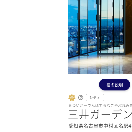
宿の説明
シティ
みついがーでんほてるなごやぷれみ
三井ガーデ
愛知県名古屋市中村区名駅4-