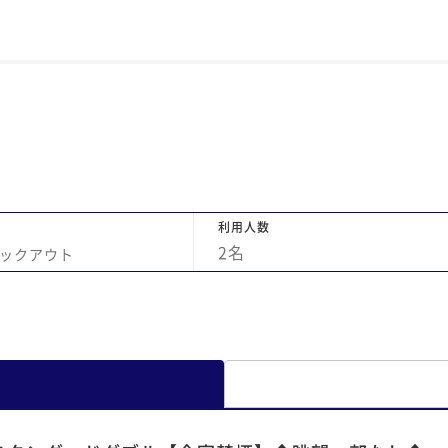
高めなのも致し方なしと思われました。 ただ
で
お部屋のシャワーヘッドはリファでミキモト
潔
のシャンプーなど揃っているのに、大浴場に
揃
その用意をしてくださっていないのだけは減
ご
点要因でした。
け
足
を
れ
も
利用人数
の
2
名
ックアウト
で。 名古屋駅周辺には大き
び
を
す