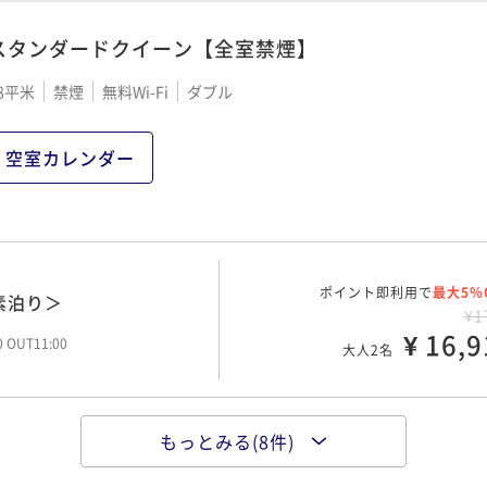
スタンダードクイーン【全室禁煙】
アステイを愉しむRelu
ポイント即利用で
最大5％
¥2
アステイを愉しむRelu
8平米
禁煙
無料Wi-Fi
ダブル
ポイント即利用で
¥ 24,1
最大5％
大人2名
¥1
¥ 18,0
大人2名
空室カレンダー
ポイント即利用で
最大5％
素泊り＞
¥3
ポイント即利用で
¥ 34,2
最大5％
ト13時＜素泊り＞
大人2名
¥2
ポイント即利用で
¥ 21,0
最大5％
素泊り＞
大人2名
¥1
¥ 16,9
00 OUT11:00
大人2名
ポイント即利用で
最大5％
朝食付＞
¥4
ポイント即利用で
¥ 47,1
最大5％
朝食付＞
大人2名
¥2
もっとみる(8件)
ポイント即利用で
¥ 22,8
最大5％
ステイ＜素泊り＞
00 OUT11:00
大人2名
¥1