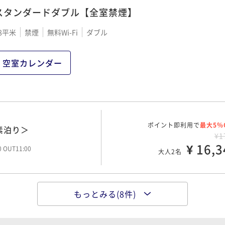
スタンダードダブル【全室禁煙】
アステイを愉しむRelu
8平米
禁煙
無料Wi-Fi
ダブル
ポイント即利用で
最大5％
¥1
¥ 17,4
大人2名
空室カレンダー
ポイント即利用で
最大5％
朝食付＞
¥2
ポイント即利用で
¥ 22,4
最大5％
素泊り＞
00 OUT11:00
大人2名
¥1
¥ 16,3
00 OUT11:00
大人2名
ポイント即利用で
最大5％
ルステイ＜朝食付＞
¥2
もっとみる(8件)
ポイント即利用で
¥ 23,3
最大5％
ステイ＜素泊り＞
大人2名
¥1
¥ 17,2
大人2名