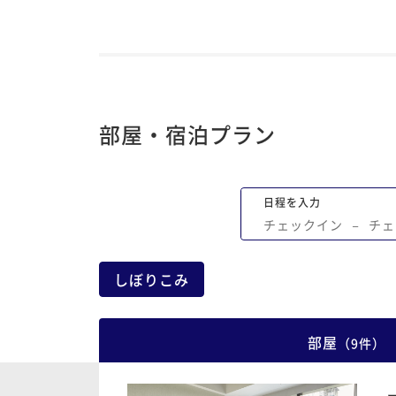
部屋・宿泊プラン
日程を入力
チェックイン
−
チェ
しぼりこみ
部屋
（
9
件
）