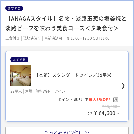
おすすめ
【ANAGAスタイル】名物・淡路玉葱の塩釜焼と
淡路ビーフを味わう美食コース＜夕朝食付＞
二食付き
現地決済可
事前決済可
IN 15:00 - 19:00 OUT11:00
おすすめ
【本館】スタンダードツイン／39平米
39平米
禁煙
無料Wi-Fi
ツイン
ポイント即利用で
最大5％OFF
¥68,000~
¥ 64,600 ~
2名
もっとみる(12件)