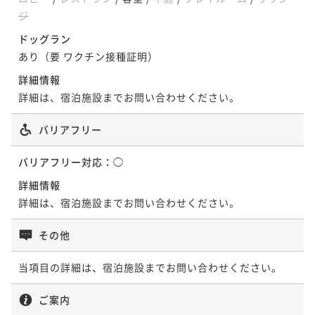
ジ
ドッグラン
【本館】バルコニーコーナースイート／90
あり（要 ワクチン接種証明）
【本館】シーサイドスイート／78平米
平米
詳細情報
78平米
禁煙
無料Wi-Fi
ツイン
詳細は、宿泊施設までお問い合わせください。
90平米
禁煙
無料Wi-Fi
ツイン
ポイント即利用で
最大5％OFF
ポイント即利用で
最大5％OFF
バリアフリー
¥74,400~
¥98,200~
¥ 70,680 ~
¥ 93,290 ~
2名
2名
バリアフリー対応：
◯
詳細情報
詳細は、宿泊施設までお問い合わせください。
【本館】ヘリテージオーシャンスイート／
【本館】ガーデンスイート／78平米
153平米
その他
78平米
禁煙
無料Wi-Fi
ツイン
153平米
禁煙
無料Wi-Fi
ツイン
当項目の詳細は、宿泊施設までお問い合わせください。
ポイント即利用で
最大5％OFF
ポイント即利用で
最大5％OFF
¥74,400~
¥216,000~
ご案内
¥ 70,680 ~
¥ 205,200 ~
2名
2名