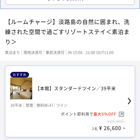
【本館】スタンダードダブル／39平米
【ルームチャージ】淡路島の自然に囲まれ、洗
39平米
禁煙
無料Wi-Fi
ダブル
練された空間で過ごすリゾートステイ＜素泊ま
ポイント即利用で
最大5％OFF
り＞
¥68,000~
¥ 64,600 ~
2名
素泊まり
現地決済可
事前決済可
IN 15:00 - 21:00 OUT11:00
おすすめ
【本館】ハーモニアスコネクティングルー
ム／39平米
【本館】スタンダードツイン／39平米
39平米
禁煙
無料Wi-Fi
ツイン
39平米
禁煙
無料Wi-Fi
ツイン
ポイント即利用で
最大5％OFF
¥72,000~
ポイント即利用で
最大5％OFF
¥ 68,400 ~
2名
¥28,000~
¥ 26,600 ~
2名