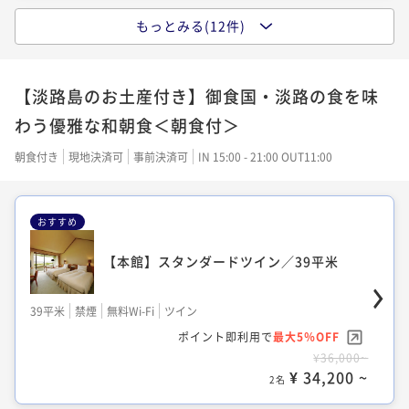
もっとみる(12件)
【本館】ハリウッドツイン／46平米
【本館】ハーモニアスコネクティングルー
【本館】スタンダードダブル／39平米
ム／39平米
47平米
禁煙
無料Wi-Fi
ツイン
【淡路島のお土産付き】御食国・淡路の食を味
39平米
禁煙
無料Wi-Fi
ダブル
39平米
禁煙
無料Wi-Fi
ツイン
ポイント即利用で
最大5％OFF
わう優雅な和朝食＜朝食付＞
¥76,000~
ポイント即利用で
最大5％OFF
ポイント即利用で
最大5％OFF
¥ 72,200 ~
2名
¥35,000~
¥33,000~
朝食付き
現地決済可
事前決済可
IN 15:00 - 21:00 OUT11:00
¥ 33,250 ~
¥ 31,350 ~
2名
2名
おすすめ
【本館】ユニバーサルツイン／44平米
【本館】ハーモニアスコネクティングルー
【本館】スタンダードツイン／39平米
【本館】ユニバーサルツイン／44平米
ム／39平米
47平米
禁煙
無料Wi-Fi
ツイン
39平米
禁煙
無料Wi-Fi
ツイン
39平米
禁煙
無料Wi-Fi
ツイン
47平米
禁煙
無料Wi-Fi
ツイン
ポイント即利用で
最大5％OFF
ポイント即利用で
最大5％OFF
¥76,000~
ポイント即利用で
最大5％OFF
ポイント即利用で
最大5％OFF
¥ 72,200 ~
¥36,000~
2名
¥39,000~
¥38,000~
¥ 34,200 ~
¥ 37,050 ~
¥ 36,100 ~
2名
2名
2名