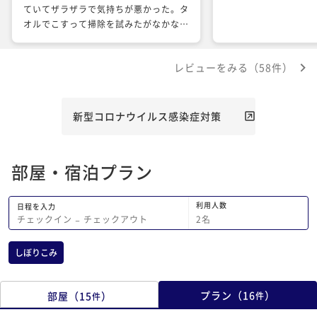
ていてザラザラで気持ちが悪かった。タ
オルでこすって掃除を試みたがなかなか
取れず壁に身体が接触しないように入っ
た。 食事は概ね美味しかったが、漬物
レビューをみる（58件）
などの発酵食品の味が劣悪だった。洗剤
か何か化学物質の味がした。これは夕食
も朝食も同様だった。
新型コロナウイルス感染症対策
部屋・宿泊プラン
利用人数
日程を入力
2
名
チェックイン
−
チェックアウト
しぼりこみ
プラン
（
16
）
部屋
（
15
）
件
件