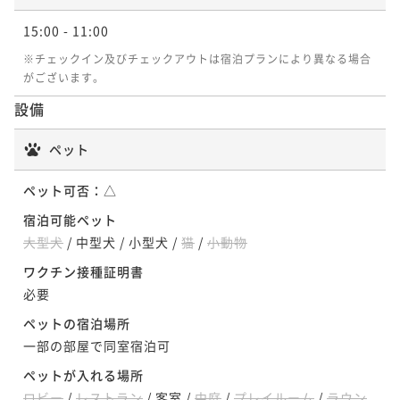
15:00
- 11:00
※チェックイン及びチェックアウトは宿泊プランにより異なる場合
【本館】バルコニーコーナースイート／90
【本館】デラックススイート／88平米
【本館】アナガスイート／78平米
がございます。
平米
設備
88平米
禁煙
無料Wi-Fi
ツイン
78平米
禁煙
無料Wi-Fi
ツイン
90平米
禁煙
無料Wi-Fi
ツイン
ポイント即利用で
最大5％OFF
ポイント即利用で
最大5％OFF
ポイント即利用で
最大5％OFF
ペット
¥74,400~
¥73,400~
¥98,000~
¥ 70,680 ~
¥ 69,730 ~
¥ 93,100 ~
2名
2名
ペット可否：
△
2名
宿泊可能ペット
大型犬
/
中型犬
/
小型犬
/
猫
/
小動物
【本館】ヘリテージオーシャンスイート／
【本館】アナガスイート／78平米
ワクチン接種証明書
【本館】デラックススイート／88平米
153平米
必要
78平米
禁煙
無料Wi-Fi
ツイン
88平米
禁煙
無料Wi-Fi
ツイン
ペットの宿泊場所
153平米
禁煙
無料Wi-Fi
ツイン
一部の部屋で同室宿泊可
ポイント即利用で
最大5％OFF
ポイント即利用で
最大5％OFF
ポイント即利用で
最大5％OFF
¥74,400~
¥73,400~
¥210,000~
ペットが入れる場所
¥ 70,680 ~
¥ 69,730 ~
¥ 199,500 ~
2名
2名
2名
ロビー
/
レストラン
/
客室
/
中庭
/
プレイルーム
/
ラウン