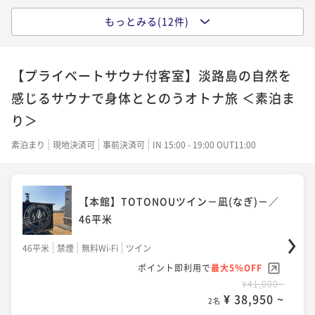
もっとみる(12件)
【本館】アナガスイート／78平米
【本館】スタンダードダブル／39平米
【本館】スーペリアツイン／44平米
【本館】コンフォートツイン／44平米
78平米
禁煙
無料Wi-Fi
ツイン
【プライベートサウナ付客室】淡路島の自然を
39平米
禁煙
無料Wi-Fi
ダブル
44平米
禁煙
無料Wi-Fi
ツイン
44平米
禁煙
無料Wi-Fi
ツイン
ポイント即利用で
最大5％OFF
感じるサウナで身体ととのうオトナ旅 ＜素泊ま
¥106,400~
ポイント即利用で
最大5％OFF
ポイント即利用で
最大5％OFF
ポイント即利用で
最大5％OFF
¥ 101,080 ~
り＞
¥36,000~
2名
¥39,000~
¥38,000~
¥ 34,200 ~
¥ 37,050 ~
¥ 36,100 ~
2名
2名
2名
素泊まり
現地決済可
事前決済可
IN 15:00 - 19:00 OUT11:00
【本館】ガーデンスイート／78平米
【本館】TOTONOUツイン－凪(なぎ)－／
【本館】スーペリアツイン／44平米
【本館】ハリウッドツイン／46平米
【本館】ハリウッドツイン／46平米
46平米
78平米
禁煙
無料Wi-Fi
ツイン
44平米
禁煙
無料Wi-Fi
ツイン
47平米
禁煙
無料Wi-Fi
ツイン
47平米
禁煙
無料Wi-Fi
ツイン
ポイント即利用で
最大5％OFF
46平米
禁煙
無料Wi-Fi
ツイン
¥106,400~
ポイント即利用で
最大5％OFF
ポイント即利用で
最大5％OFF
ポイント即利用で
最大5％OFF
ポイント即利用で
最大5％OFF
¥ 101,080 ~
¥40,000~
2名
¥43,000~
¥38,000~
¥41,000~
¥ 38,000 ~
¥ 40,850 ~
¥ 36,100 ~
2名
¥ 38,950 ~
2名
2名
2名