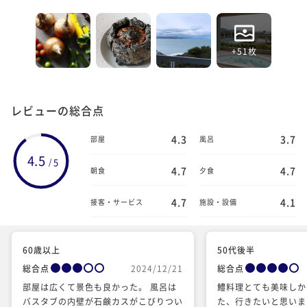
+51枚
レビューの総合点
4.3
3.7
部屋
風呂
4.5
5
/
4.7
4.7
朝食
夕食
4.7
4.1
接客・サービス
施設・設備
60歳以上
50代後半
総合点
2024/12/21
総合点
部屋は広くて景色も良かった。 風呂は
鱧料理とても美味しか
バスタブの内壁が石鹸カスがこびりつい
た、行きたいと思いま