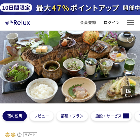
会員登録
ログイン
51
枚
1
2
3
4
5
宿の説明
レビュー
部屋・プラン
施設・サービス
リゾート