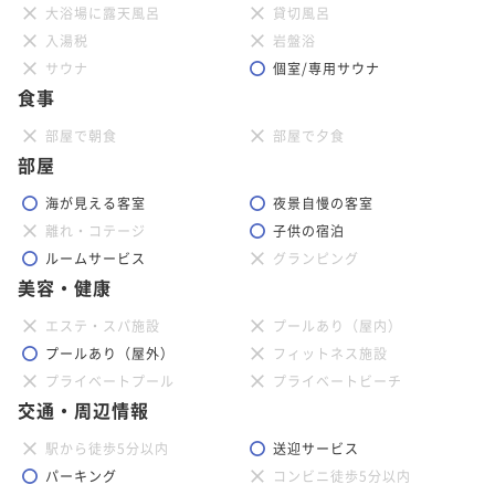
大浴場に露天風呂
貸切風呂
入湯税
岩盤浴
サウナ
個室/専用サウナ
食事
部屋で朝食
部屋で夕食
部屋
海が見える客室
夜景自慢の客室
離れ・コテージ
子供の宿泊
ルームサービス
グランピング
美容・健康
エステ・スパ施設
プールあり（屋内）
プールあり（屋外）
フィットネス施設
プライベートプール
プライベートビーチ
交通・周辺情報
駅から徒歩5分以内
送迎サービス
パーキング
コンビニ徒歩5分以内