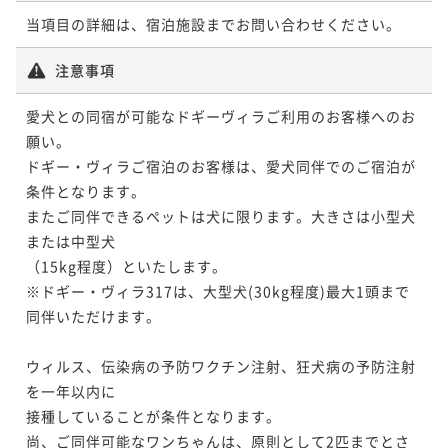
当項目の詳細は、宿泊施設までお問い合わせください。
注意事項
【本館】バルコニーコーナースイート／90
平米
愛犬との同宿が可能なドギーヴィラご利用のお客様へのお
願い。

90平米
禁煙
無料Wi-Fi
ツイン
ドギー・ヴィラご宿泊のお客様は、愛犬同伴でのご宿泊が
ポイント即利用で
最大5％OFF
条件となります。

¥99,200~
¥ 94,240 ~
またご同伴できるペットは犬に限ります。大きさは小型犬
2名
または中型犬

（15kg程度）といたします。

※ドギー・ヴィラ317は、大型犬(30kg程度)最大1頭まで
【本館】ヘリテージオーシャンスイート／
同伴いただけます。　　

153平米
ウィルス、伝染病の予防ワクチン注射、狂犬病の予防注射
153平米
禁煙
無料Wi-Fi
ツイン
を一年以内に

ポイント即利用で
最大5％OFF
接種していることが条件となります。

¥217,000~
¥ 206,150 ~
尚、ご同伴可能なワンちゃんは、原則として2匹までとさ
2名