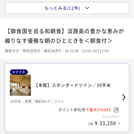
もっとみる(12件)
【本館】スーペリアツイン／44平米
【本館】スタンダードダブル／39平米
44平米
禁煙
無料Wi-Fi
ツイン
【御食国を巡る和朝食】淡路島の豊かな恵みが
39平米
禁煙
無料Wi-Fi
ダブル
ポイント即利用で
最大5％OFF
織りなす優雅な朝のひとときを＜朝食付＞
¥72,000~
ポイント即利用で
最大5％OFF
¥ 68,400 ~
2名
¥28,000~
朝食付き
現地決済可
事前決済可
IN 15:00 - 21:00 OUT11:00
¥ 26,600 ~
2名
おすすめ
【本館】コンフォートツイン／44平米
【本館】スタンダードツイン／39平米
【本館】スーペリアツイン／44平米
44平米
禁煙
無料Wi-Fi
ツイン
39平米
禁煙
無料Wi-Fi
ツイン
44平米
禁煙
無料Wi-Fi
ツイン
ポイント即利用で
最大5％OFF
¥76,000~
ポイント即利用で
最大5％OFF
ポイント即利用で
最大5％OFF
¥ 72,200 ~
2名
¥35,000~
¥33,000~
¥ 33,250 ~
¥ 31,350 ~
2名
2名