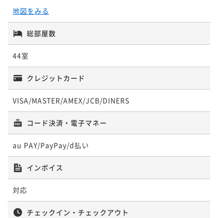
地図をみる
【本館】バルコニーコーナースイート／90
平米
総部屋数
【本館】ユニバーサルツイン／44平米
【本館】シーサイドスイート／78平米
【本館】ガーデンスイート／78平米
90平米
禁煙
無料Wi-Fi
ツイン
44室
47平米
禁煙
無料Wi-Fi
ツイン
78平米
禁煙
無料Wi-Fi
ツイン
78平米
禁煙
無料Wi-Fi
ツイン
ポイント即利用で
最大5％OFF
¥131,200~
ポイント即利用で
最大5％OFF
ポイント即利用で
最大5％OFF
クレジットカード
ポイント即利用で
最大5％OFF
¥ 124,640 ~
¥44,000~
2名
¥73,400~
¥72,500~
¥ 41,800 ~
¥ 69,730 ~
¥ 68,875 ~
2名
VISA/MASTER/AMEX/JCB/DINERS
2名
2名
コード決済・電子マネー
【本館】ヘリテージオーシャンスイート／
153平米
au PAY/PayPay/d払い
【本館】コンフォートツイン／44平米
【本館】ガーデンスイート／78平米
【本館】アナガスイート／78平米
153平米
禁煙
無料Wi-Fi
ツイン
インボイス
44平米
禁煙
無料Wi-Fi
ツイン
78平米
禁煙
無料Wi-Fi
ツイン
78平米
禁煙
無料Wi-Fi
ツイン
ポイント即利用で
最大5％OFF
¥249,000~
ポイント即利用で
最大5％OFF
ポイント即利用で
最大5％OFF
ポイント即利用で
最大5％OFF
対応
¥ 236,550 ~
¥44,000~
2名
¥73,400~
¥72,500~
¥ 41,800 ~
¥ 69,730 ~
¥ 68,875 ~
2名
2名
2名
チェックイン・チェックアウト