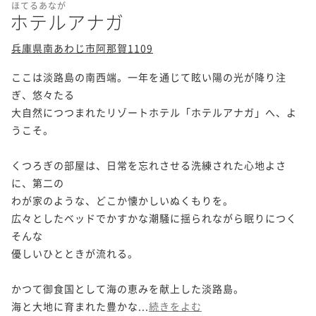
ほてるあなが
ホテルアナガ
兵庫県南あわじ市阿那賀1109
ここは淡路島の南西端。一年を通じて眩い陽の光が降り注
ぎ、悠々たる

大自然につつまれたリゾートホテル「ホテルアナガ」へ、よ
うこそ。

くつろぎの部屋は、日常を忘れさせる洗練された心地よさ
に、第二の

わが家のような、どこか懐かしいぬくもりを。

広々としたベッドでかすかな潮騒に揺られながら眠りにつく
そんな

優しいひとときが流れる。

かつて御食国として海の恵みを献上した淡路島。

海と大地に育まれた豊かな...
続きをよむ