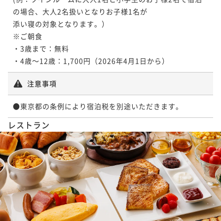
¥125,200~
¥64,000~
の場合、大人2名扱いとなりお子様1名が

¥ 116,436 ~
2名
¥ 59,520 ~
2名
添い寝の対象となります。）

※ご朝食

・3歳まで：無料			

-UTSUROI- コーナースイート ツイン 55平
・4歳～12歳：1,700円（2026年4月1日から）
28平米 デラックスツイン【禁煙】
米【禁煙】
注意事項
55平米
禁煙
無料Wi-Fi
ツイン
28平米
禁煙
無料Wi-Fi
ツイン
ポイント即利用で
最大7％OFF
●東京都の条例により宿泊税を別途いただきます。
ポイント即利用で
最大7％OFF
¥171,000~
¥64,000~
¥ 159,030 ~
レストラン
2名
¥ 59,520 ~
2名
-UTSUROI- 25平米 ツイン【禁煙】
25平米
禁煙
無料Wi-Fi
ツイン
ポイント即利用で
最大7％OFF