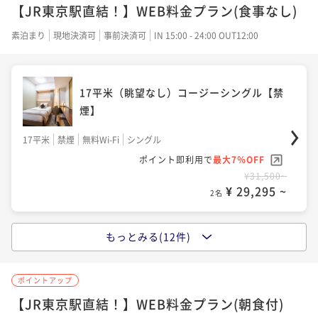
18平米
禁煙
無料Wi-Fi
シングル
【JR東京駅直結！】WEB料金プラン(食事なし)
ポイント即利用で
最大17％OFF
素泊まり
現地決済可
事前決済可
IN 15:00 - 24:00 OUT12:00
¥33,800~
¥ 28,054 ~
2名
17平米（眺望なし）コージーシングル【禁
煙】
ｰUTSUROIｰ デラックスコージークイーン
20平米（眺望なし）【禁煙】
17平米
禁煙
無料Wi-Fi
シングル
ポイント即利用で
最大7％OFF
20平米
禁煙
無料Wi-Fi
ダブル
¥31,500~
ポイント即利用で
最大17％OFF
¥ 29,295 ~
2名
¥37,600~
¥ 31,208 ~
2名
もっとみる(12件)
18平米 スタンダードシングル【禁煙】
ポイントアップ
20平米 スーペリアクイーン【禁煙】
18平米
禁煙
無料Wi-Fi
シングル
【JR東京駅直結！】WEB料金プラン(朝食付)