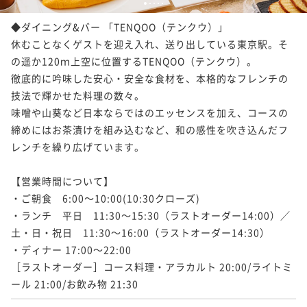
1
2
3
4
5
¥65,200~
¥ 60,636 ~
◆ダイニング&バー 「TENQOO（テンクウ）」

2名
休むことなくゲストを迎え入れ、送り出している東京駅。そ
の遥か120ｍ上空に位置するTENQOO（テンクウ）。

徹底的に吟味した安心・安全な食材を、本格的なフレンチの
22平米 コーナーキング【禁煙】
技法で輝かせた料理の数々。

味噌や山葵など日本ならではのエッセンスを加え、コースの
締めにはお茶漬けを組み込むなど、和の感性を吹き込んだフ
22平米
禁煙
無料Wi-Fi
ダブル
レンチを繰り広げています。

ポイント即利用で
最大7％OFF
¥65,400~
¥ 60,822 ~
【営業時間について】

2名
・ご朝食　6:00～10:00(10:30クローズ)

・ランチ　平日　11:30～15:30（ラストオーダー14:00）／
土・日・祝日　11:30～16:00（ラストオーダー14:30）

-UTSUROI-28平米 デラックスキング（ユ
・ディナー 17:00～22:00

ニットバス）【禁煙】
［ラストオーダー］コース料理・アラカルト 20:00/ライトミ
ール 21:00/お飲み物 21:30
28平米
禁煙
無料Wi-Fi
ダブル
ポイント即利用で
最大7％OFF