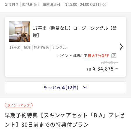
ポイント即利用で
最大7％OFF
20平米
禁煙
無料Wi-Fi
ダブル
朝食付き
現地決済可
事前決済可
IN 15:00 - 24:00 OUT12:00
¥36,500~
ポイント即利用で
最大17％OFF
¥ 33,945 ~
2名
¥40,600~
¥ 33,698 ~
2名
17平米（眺望なし）コージーシングル【禁
煙】
20平米 （眺望なし）デラックスコージーク
イーン【禁煙】
17平米
禁煙
無料Wi-Fi
シングル
-UTSUROI- 18平米 スタンダードクイーン
ポイント即利用で
最大7％OFF
【禁煙】
20平米
禁煙
無料Wi-Fi
ダブル
¥37,500~
ポイント即利用で
最大7％OFF
¥ 34,875 ~
2名
18平米
禁煙
無料Wi-Fi
ダブル
¥37,500~
ポイント即利用で
最大17％OFF
¥ 34,875 ~
2名
¥41,300~
もっとみる(12件)
¥ 34,279 ~
2名
18平米 スタンダードシングル【禁煙】
23平米（眺望なし）アトリウムサイドクイ
ポイントアップ
ーン【禁煙】
18平米
禁煙
無料Wi-Fi
シングル
早期予約特典【スキンケアセット「B.A」プレゼ
-UTSUROI- 20平米 スーペリアクイーン
ポイント即利用で
最大7％OFF
ント】30日前までの特典付プラン
【禁煙】
23平米
禁煙
無料Wi-Fi
ダブル
¥42,500~