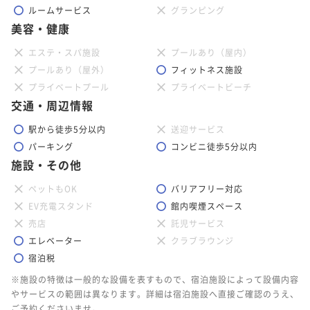
ポイント即利用で
最大7％OFF
ルームサービス
グランピング
¥74,300~
美容・健康
¥ 69,099 ~
2名
エステ・スパ施設
プールあり（屋内）
プールあり（屋外）
フィットネス施設
プライベートプール
プライベートビーチ
-UTSUROI- プレミアムコーナーキング 40
交通・周辺情報
平米【禁煙】
駅から徒歩5分以内
送迎サービス
40平米
禁煙
無料Wi-Fi
ダブル
パーキング
コンビニ徒歩5分以内
ポイント即利用で
最大7％OFF
施設・その他
¥137,200~
¥ 127,596 ~
ペットもOK
バリアフリー対応
2名
EV充電スタンド
館内喫煙スペース
売店
託児サービス
エレベーター
クラブラウンジ
-UTSUROI- コーナースイート ツイン 55平
宿泊税
米【禁煙】
※施設の特徴は一般的な設備を表すもので、宿泊施設によって設備内容
やサービスの範囲は異なります。詳細は宿泊施設へ直接ご確認のうえ、
55平米
禁煙
無料Wi-Fi
ツイン
ご予約くださいませ。