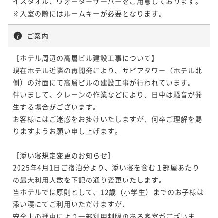
イスタオル、ウォーターサーバーをご用意しております。

¥58,300~
¥65,800~
¥ 59,148 ~
2名
¥ 54,219 ~
※入室の際にはルームキーが必要となります。
2名
¥ 61,194 ~
2名
30平米
禁煙
無料Wi-Fi
ツイン
ポイント即利用で
最大17％OFF
ご案内
¥62,000~
-UTSUROI- 22平米 コーナーキング 【禁
¥ 51,460 ~
2名
【ホテル周辺の高層ビル建設工事について】

30平米 エグゼクティブコーナーツイン【禁
25平米 スタンダードキング【禁煙】
煙】
現在ホテル近隣の再開発により、サピアタワー（ホテル北
煙】
側）の対面にて高層ビルの建設工事が行われています。

22平米
禁煙
無料Wi-Fi
ダブル
25平米
禁煙
無料Wi-Fi
ダブル
30平米
禁煙
無料Wi-Fi
ツイン
伴いまして、クレーンの作業などにより、日中は騒音が発
-UTSUROI- 30平米 エグゼクティブコーナ
ポイント即利用で
最大7％OFF
ポイント即利用で
最大7％OFF
ポイント即利用で
最大7％OFF
生する場合がございます。

ーツイン【禁煙】
¥64,700~
¥59,400~
¥72,800~
¥ 60,171 ~
お客様にはご迷惑をお掛けいたしますが、何卒ご理解を賜
2名
¥ 55,242 ~
2名
¥ 67,704 ~
2名
30平米
禁煙
無料Wi-Fi
ツイン
りますようお願い申し上げます。

ポイント即利用で
最大17％OFF
¥73,500~
【添い寝規定変更のお知らせ】

-UTSUROI- デラックスキング 28平米(バ
¥ 61,005 ~
2名
2025年4月1日ご宿泊分より、添い寝を含む１部屋あたり
25平米 ハリウッドツイン【禁煙】
ス・トイレ別)【禁煙】
の最大利用人数を下記の通り変更いたします。

当ホテルでは原則として、12歳（小学生）までのお子様は
28平米
禁煙
無料Wi-Fi
ダブル
25平米
禁煙
無料Wi-Fi
ツイン
添い寝にてご利用いただけますが、

-UTSUROI- プレミアムコーナーキング 40
ポイント即利用で
最大7％OFF
ポイント即利用で
最大7％OFF
安全上の理由により一部利用制限のある客室がございま
平米【禁煙】