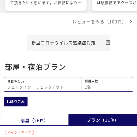
て頂きたいと思います。お世話になりま
は駅直結でアクセスが
した。
夜遅くに帰って来ても
日は、乗車時間ギリギ
レビューをみる（109件）
したが、北陸新幹線の
口改札から入ると目と
預かりいただいた荷物
ることなく乗車できま
新型コロナウイルス感染症対策
は、グレードアップし
ューアルした眺めの良
ッドでぐっすり眠るこ
部屋・宿泊プラン
ベッドの寝心地がとて
浴室は、ユニットバス
スペースが取られてい
利用人数
日程を入力
たので寛ぐことができ
2
名
チェックイン
−
チェックアウト
おいしく頂きました。
くと、スタッフの方が
しぼりこみ
いかを察して声をかけ
ーズに対応してくださ
りました。 次回以降
プラン
（
11
）
部屋
（
26
）
件
件
ぜひ利用させていただ
世話になりありがとう
ポイントアップ