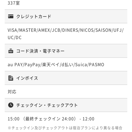
¥60,200~
¥ 45,570 ~
337室
2名
¥ 44,640 ~
ポイント即利用で
最大7％OFF
2名
¥ 55,986 ~
2名
25平米
禁煙
無料Wi-Fi
ツイン
¥58,400~
クレジットカード
ポイント即利用で
最大17％OFF
¥ 54,312 ~
2名
¥56,000~
ｰUTSUROIｰ ステーションサイドクイーン
¥ 46,480 ~
VISA/MASTER/AMEX/JCB/DINERS/NICOS/SAISON/UFJ/
-UTSUROI- 18平米 スタンダードクイーン
2名
20平米【禁煙】
25平米 スタンダードツイン【禁煙】
UC/DC
【禁煙】
22平米 コーナーキング【禁煙】
20平米
禁煙
無料Wi-Fi
ダブル
18平米
コード決済・電子マネー
禁煙
無料Wi-Fi
ダブル
25平米
禁煙
無料Wi-Fi
ツイン
-UTSUROI-28平米 デラックスキング（ユ
ポイント即利用で
最大7％OFF
ポイント即利用で
最大7％OFF
ポイント即利用で
最大7％OFF
ニットバス）【禁煙】
¥53,200~
au PAY/PayPay/楽天ペイ/d払い/Suica/PASMO
22平米
禁煙
無料Wi-Fi
ダブル
¥51,400~
¥61,500~
¥ 49,476 ~
2名
¥ 47,802 ~
ポイント即利用で
最大7％OFF
2名
¥ 57,195 ~
2名
28平米
禁煙
無料Wi-Fi
ダブル
インボイス
¥58,400~
ポイント即利用で
最大17％OFF
¥ 54,312 ~
2名
¥56,000~
対応
¥ 46,480 ~
20平米 ステーションサイドクイーン【禁
2名
-UTSUROI- 25平米 ツイン【禁煙】
25平米 トレインビューツイン【禁煙】
煙】
チェックイン・チェックアウト
28平米 デラックスツイン【禁煙】
25平米
禁煙
無料Wi-Fi
ツイン
20平米
禁煙
無料Wi-Fi
ダブル
15:00
（最終チェックイン 24:00）
- 12:00
25平米
禁煙
無料Wi-Fi
ツイン
-UTSUROI- 22平米 コーナーキング 【禁
ポイント即利用で
最大7％OFF
ポイント即利用で
最大7％OFF
ポイント即利用で
最大7％OFF
※チェックイン及びチェックアウトは宿泊プランにより異なる場合
煙】
¥59,500~
28平米
禁煙
無料Wi-Fi
ツイン
¥53,700~