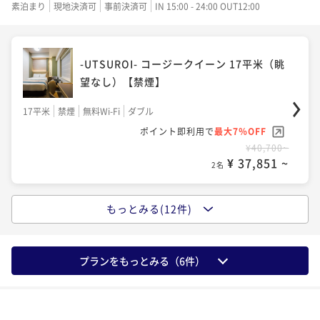
¥ 38,223 ~
素泊まり
現地決済可
事前決済可
IN 15:00 - 24:00 OUT12:00
ポイント即利用で
最大7％OFF
2名
¥ 46,314 ~
2名
20平米
禁煙
無料Wi-Fi
ダブル
¥48,000~
ポイント即利用で
最大17％OFF
¥ 44,640 ~
2名
¥46,800~
-UTSUROI- コージークイーン 17平米（眺
¥ 38,844 ~
-UTSUROI- コージークイーン 17平米（眺
2名
望なし）【禁煙】
20平米 スーペリアクイーン【禁煙】
望なし）【禁煙】
25平米 スタンダードキング【禁煙】
17平米
禁煙
無料Wi-Fi
ダブル
17平米
禁煙
無料Wi-Fi
ダブル
20平米
禁煙
無料Wi-Fi
ダブル
ポイント即利用で
最大7％OFF
ポイント即利用で
最大7％OFF
25平米 ハリウッドツイン【禁煙】
ポイント即利用で
最大7％OFF
¥40,700~
25平米
禁煙
無料Wi-Fi
ダブル
¥44,600~
¥49,800~
¥ 37,851 ~
2名
¥ 41,478 ~
ポイント即利用で
最大7％OFF
2名
¥ 46,314 ~
2名
25平米
禁煙
無料Wi-Fi
ツイン
¥54,200~
ポイント即利用で
最大17％OFF
¥ 50,406 ~
2名
もっとみる(12件)
¥50,300~
ｰUTSUROIｰ デラックスコージークイーン
¥ 41,749 ~
ｰUTSUROIｰ デラックスコージークイーン
2名
20平米 ステーションサイドクイーン【禁
20平米（眺望なし）【禁煙】
20平米（眺望なし）【禁煙】
煙】
プランをもっとみる（
6
件）
25平米 ハリウッドツイン【禁煙】
20平米
禁煙
無料Wi-Fi
ダブル
20平米
禁煙
無料Wi-Fi
ダブル
20平米
禁煙
無料Wi-Fi
ダブル
ポイント即利用で
最大7％OFF
ポイント即利用で
最大7％OFF
-UTSUROI- 25平米 ツイン【禁煙】
ポイント即利用で
最大7％OFF
¥42,700~
25平米
禁煙
無料Wi-Fi
ツイン
¥46,900~
¥54,000~