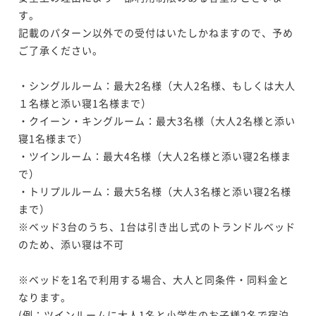
¥69,400~
¥59,400~
¥ 64,542 ~
す。

2名
¥ 55,242 ~
2名
40平米
禁煙
無料Wi-Fi
ダブル
記載のパターン以外での受付はいたしかねますので、予め
ご了承ください。

ポイント即利用で
最大17％OFF
¥110,300~
-UTSUROI- 30平米 エグゼクティブコーナ
¥ 91,549 ~
2名
・シングルルーム：最大2名様（大人2名様、もしくは大人
25平米 スタンダードツイン【禁煙】
ーツイン【禁煙】
１名様と添い寝1名様まで）

・クイーン・キングルーム：最大3名様（大人2名様と添い
30平米
禁煙
無料Wi-Fi
ツイン
25平米
禁煙
無料Wi-Fi
ツイン
寝1名様まで）

-UTSUROI- コーナースイート ツイン 55平
ポイント即利用で
最大7％OFF
ポイント即利用で
最大7％OFF
・ツインルーム：最大4名様（大人2名様と添い寝2名様ま
米【禁煙】
¥83,500~
¥60,700~
で）

¥ 77,655 ~
2名
¥ 56,451 ~
2名
55平米
禁煙
無料Wi-Fi
ツイン
・トリプルルーム：最大5名様（大人3名様と添い寝2名様
まで）

ポイント即利用で
最大17％OFF
¥151,100~
※ベッド3台のうち、1台は引き出し式のトランドルベッド
-UTSUROI- プレミアムコーナーキング 40
¥ 125,413 ~
2名
のため、添い寝は不可

25平米 トレインビューツイン【禁煙】
平米【禁煙】
※ベッドを1名で利用する場合、大人と同条件・同料金と
40平米
禁煙
無料Wi-Fi
ダブル
25平米
禁煙
無料Wi-Fi
ツイン
なります。

ポイント即利用で
最大7％OFF
ポイント即利用で
最大7％OFF
(例：ツインルームに大人1名と小学生のお子様2名で宿泊