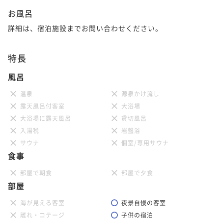
¥69,700~
お風呂
¥ 64,821 ~
2名
詳細は、宿泊施設までお問い合わせください。
特長
30平米 エグゼクティブコーナーツイン【禁
煙】
風呂
温泉
源泉かけ流し
30平米
禁煙
無料Wi-Fi
ツイン
露天風呂付客室
大浴場
ポイント即利用で
最大7％OFF
大浴場に露天風呂
貸切風呂
¥73,200~
¥ 68,076 ~
入湯税
岩盤浴
2名
サウナ
個室/専用サウナ
食事
部屋で朝食
部屋で夕食
-UTSUROI- デラックスキング 28平米(バ
部屋
ス・トイレ別)【禁煙】
海が見える客室
夜景自慢の客室
28平米
禁煙
無料Wi-Fi
ダブル
離れ・コテージ
子供の宿泊