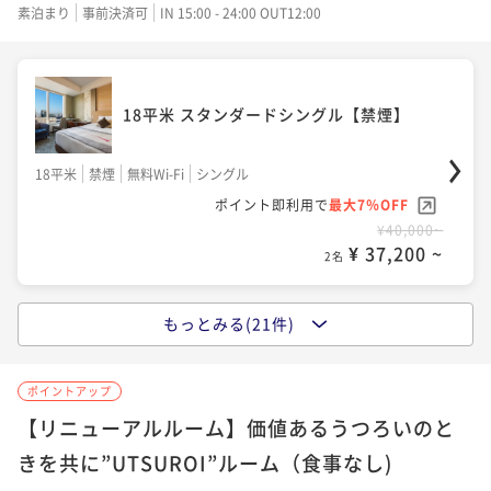
ポイント即利用で
最大7％OFF
¥ 39,525 ~
素泊まり
事前決済可
IN 15:00 - 24:00 OUT12:00
2名
20平米
禁煙
無料Wi-Fi
ダブル
¥43,800~
ポイント即利用で
最大17％OFF
¥ 40,734 ~
2名
¥43,100~
¥ 35,773 ~
2名
20平米 （眺望なし）デラックスコージーク
18平米 スタンダードシングル【禁煙】
イーン【禁煙】
20平米 スーペリアクイーン【禁煙】
18平米
禁煙
無料Wi-Fi
シングル
20平米
禁煙
無料Wi-Fi
ダブル
20平米 ステーションサイドクイーン【禁
ポイント即利用で
最大7％OFF
ポイント即利用で
最大7％OFF
煙】
20平米
禁煙
無料Wi-Fi
ダブル
¥40,000~
¥43,500~
¥ 37,200 ~
ポイント即利用で
最大7％OFF
2名
¥ 40,455 ~
2名
20平米
禁煙
無料Wi-Fi
ダブル
¥43,800~
ポイント即利用で
最大17％OFF
¥ 40,734 ~
2名
もっとみる(21件)
¥44,500~
¥ 36,935 ~
20平米 （眺望なし）デラックスコージーク
2名
23平米（眺望なし）アトリウムサイドクイ
イーン【禁煙】
ーン【禁煙】
ポイントアップ
20平米 ステーションサイドクイーン【禁
20平米
禁煙
無料Wi-Fi
ダブル
【リニューアルルーム】価値あるうつろいのと
煙】
23平米
禁煙
無料Wi-Fi
ダブル
ｰUTSUROIｰ ステーションサイドクイーン
ポイント即利用で
最大7％OFF
きを共に”UTSUROI”ルーム（食事なし)
ポイント即利用で
最大7％OFF
20平米【禁煙】
20平米
禁煙
無料Wi-Fi
ダブル
¥41,100~
¥49,800~