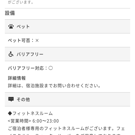
がございます。
¥64,400~
¥ 55,335 ~
2名
¥ 49,941 ~
ポイント即利用で
最大7％OFF
2名
¥ 59,892 ~
2名
22平米
禁煙
無料Wi-Fi
ダブル
設備
¥59,800~
ポイント即利用で
最大17％OFF
¥ 55,614 ~
2名
¥56,900~
ペット
-UTSUROI- 25平米 トレインビューツイン
¥ 47,227 ~
-UTSUROI- 20平米 スーペリアクイーン
2名
【禁煙】
22平米 コーナーキング【禁煙】
ペット可否：
【禁煙】
×
30平米 エグゼクティブコーナーツイン【禁
25平米
禁煙
無料Wi-Fi
ツイン
20平米
禁煙
無料Wi-Fi
ダブル
バリアフリー
煙】
22平米
禁煙
無料Wi-Fi
ダブル
-UTSUROI- デラックスキング 28平米(バ
ポイント即利用で
最大7％OFF
ポイント即利用で
最大7％OFF
ポイント即利用で
最大7％OFF
ス・トイレ別)【禁煙】
¥63,600~
30平米
禁煙
無料Wi-Fi
ツイン
バリアフリー対応：
◯
¥53,700~
¥64,400~
¥ 59,148 ~
2名
¥ 49,941 ~
ポイント即利用で
最大7％OFF
2名
¥ 59,892 ~
詳細情報
2名
28平米
禁煙
無料Wi-Fi
ダブル
¥66,800~
詳細は、宿泊施設までお問い合わせください。
ポイント即利用で
最大17％OFF
¥ 62,124 ~
2名
¥61,300~
-UTSUROI-28平米 デラックスキング（ユ
その他
¥ 50,879 ~
ｰUTSUROIｰ ステーションサイドクイーン
2名
ニットバス）【禁煙】
28平米 デラックスツイン【禁煙】
20平米【禁煙】
◆フィットネスルーム

28平米
禁煙
無料Wi-Fi
ダブル
<営業時間> 6:00〜23:00

20平米
禁煙
無料Wi-Fi
ダブル
28平米
禁煙
無料Wi-Fi
ツイン
30平米 エグゼクティブコーナーツイン【禁
ポイント即利用で
最大7％OFF
ご宿泊者様専用のフィットネスルームがございます。フェ
ポイント即利用で
最大7％OFF
ポイント即利用で
最大7％OFF
煙】
¥63,600~