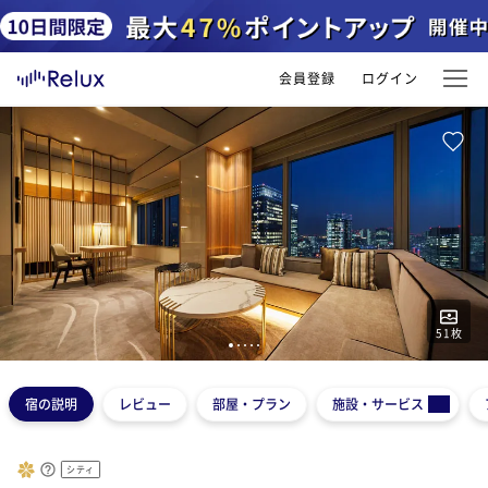
会員登録
ログイン
51
枚
1
2
3
4
5
宿の説明
レビュー
部屋・プラン
施設・サービス
シティ