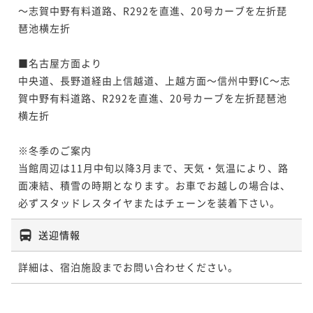
～志賀中野有料道路、R292を直進、20号カーブを左折琵
琶池横左折

■名古屋方面より

中央道、長野道経由上信越道、上越方面～信州中野IC～志
賀中野有料道路、R292を直進、20号カーブを左折琵琶池
横左折

※冬季のご案内

当館周辺は11月中旬以降3月まで、天気・気温により、路
面凍結、積雪の時期となります。お車でお越しの場合は、
必ずスタッドレスタイヤまたはチェーンを装着下さい。
送迎情報
詳細は、宿泊施設までお問い合わせください。