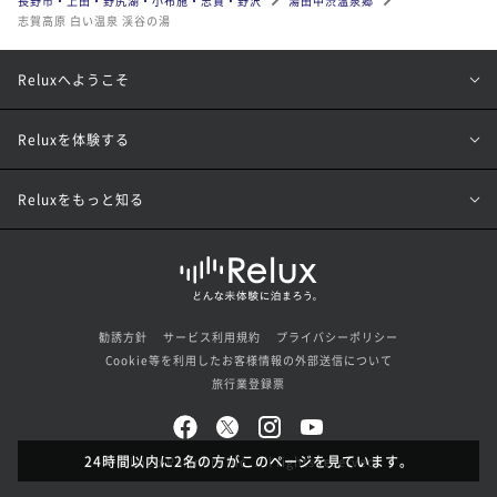
長野市・上田・野尻湖・小布施・志賀・野沢
湯田中渋温泉郷
志賀高原 白い温泉 渓谷の湯
Reluxへようこそ
Reluxを体験する
Reluxをもっと知る
勧誘方針
サービス利用規約
プライバシーポリシー
Cookie等を利用したお客様情報の外部送信について
旅行業登録票
24時間以内に2名の方がこのページを見ています。
© Loco Partners Inc. All rights reserved.