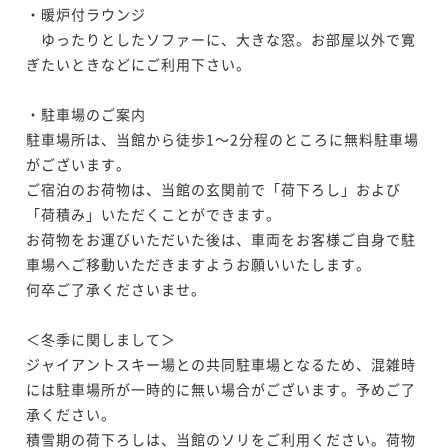
・暖炉付ラウンジ

新客室【白根の間・岩菅の間】源泉かけ流
新客室【白根の間・岩菅の間】源泉かけ流
　ゆったりとしたソファーに、大きな窓。お部屋以外で寛
し半露天風呂付
し半露天風呂付
ぎたいときなどにご利用下さい。

53平米
禁煙
無料Wi-Fi
和洋室（ツイン）
53平米
禁煙
無料Wi-Fi
和洋室（ツイン）
ポイント即利用で
最大7％OFF
・駐車場のご案内

ポイント即利用で
最大7％OFF
¥74,400~
駐車場所は、当館から徒歩1～2分程のところに無料駐車場
¥73,300~
¥ 69,192 ~
2名
がございます。

¥ 68,169 ~
2名
ご宿泊のお荷物は、当館の玄関前で「荷下ろし」および
「荷積み」いただくことができます。

お荷物をお運びいただいた後は、車両をお客様ご自身で駐
車場へご移動いただきますようお願いいたします。

何卒ご了承くださいませ。

＜冬季に関しまして＞

ジャイアントスキー場との共同駐車場となるため、混雑時
には駐車場所が一時的に無い場合がございます。予めご了
承ください。

積雪期の荷下ろしは、当館のソリをご利用ください。荷物