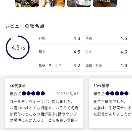
レビューの総合点
4.3
4.5
部屋
風呂
4.5
5
/
4.5
4.6
朝食
夕食
4.2
4.0
接客・サービス
施設・設備
40代前半
50代後半
総合点
2025/05/05
総合点
ゴールデンウィークに利用しました。
全てが最高でした。 
お宿の中はとても綺麗で、おそらく冬場
以前は、牛野菜せいろ
は受付のところの囲炉裏や1階ラウンジ
た記憶がありましたが
の暖炉に火が入って、とても良い雰囲気
なのだろうと思います。 お部屋は竹の