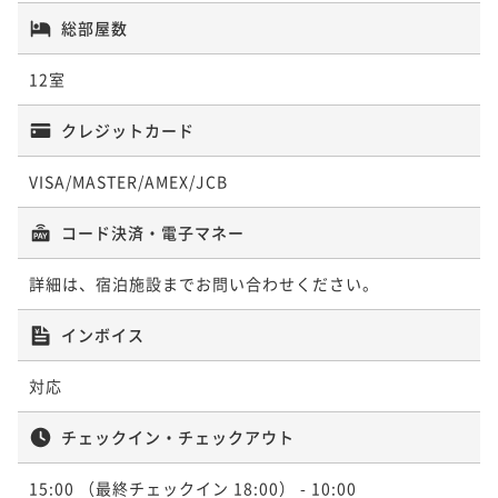
し半露天風呂付
【和モダン風客室】和室10畳 源泉かけ流
かけ流し半露天風呂付
総部屋数
【面皮（めんかわ）の間】和室10畳+6畳
し半露天風呂付
53平米
禁煙
無料Wi-Fi
和洋室（ツイン）
源泉かけ流し半露天風呂付
22平米
禁煙
無料Wi-Fi
和室
12室
ポイント即利用で
最大7％OFF
20平米
禁煙
無料Wi-Fi
和洋室（ツイン）
ポイント即利用で
最大7％OFF
30平米
禁煙
無料Wi-Fi
和室
¥65,600~
ポイント即利用で
最大7％OFF
¥65,400~
¥ 61,008 ~
クレジットカード
ポイント即利用で
2名
最大7％OFF
¥67,000~
¥ 60,822 ~
2名
¥65,900~
¥ 62,310 ~
2名
¥ 61,287 ~
VISA/MASTER/AMEX/JCB
2名
コード決済・電子マネー
離れ客室【山桜の間】和モダン12畳 源泉
【星見の間】古民家風12畳 源泉かけ流し
かけ流し半露天風呂付
【星見の間】古民家風12畳 源泉かけ流し
詳細は、宿泊施設までお問い合わせください。
半露天風呂付
半露天風呂付
22平米
禁煙
無料Wi-Fi
和洋室（ツイン）
インボイス
22平米
禁煙
無料Wi-Fi
和室
ポイント即利用で
最大7％OFF
22平米
禁煙
無料Wi-Fi
和室
ポイント即利用で
最大7％OFF
¥65,400~
対応
ポイント即利用で
最大7％OFF
¥69,600~
¥ 60,822 ~
2名
¥68,500~
¥ 64,728 ~
2名
¥ 63,705 ~
チェックイン・チェックアウト
2名
15:00
（最終チェックイン 18:00）
- 10:00
新客室【白根の間・岩菅の間】源泉かけ流