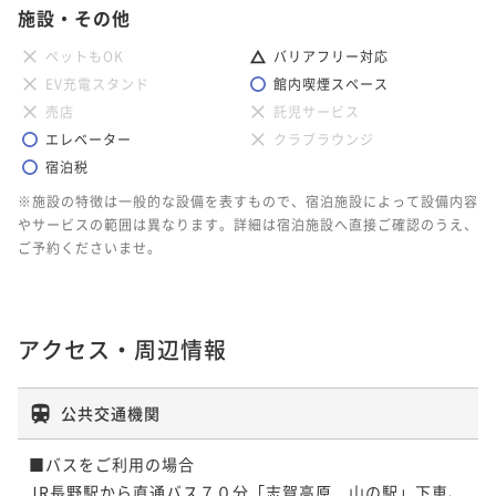
施設・その他
ペットもOK
バリアフリー対応
EV充電スタンド
館内喫煙スペース
売店
託児サービス
エレベーター
クラブラウンジ
宿泊税
※施設の特徴は一般的な設備を表すもので、宿泊施設によって設備内容
やサービスの範囲は異なります。詳細は宿泊施設へ直接ご確認のうえ、
ご予約くださいませ。
アクセス・周辺情報
公共交通機関
■バスをご利用の場合

JR長野駅から直通バス７０分「志賀高原　山の駅」下車、