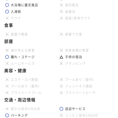
大浴場に露天風呂
貸切風呂
入湯税
岩盤浴
サウナ
個室/専用サウナ
食事
部屋で朝食
部屋で夕食
部屋
海が見える客室
夜景自慢の客室
離れ・コテージ
子供の宿泊
ルームサービス
グランピング
美容・健康
エステ・スパ施設
プールあり（屋内）
プールあり（屋外）
フィットネス施設
プライベートプール
プライベートビーチ
交通・周辺情報
駅から徒歩5分以内
送迎サービス
パーキング
コンビニ徒歩5分以内