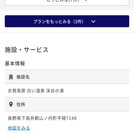
【竹の間】和室7畳 源泉かけ流し半露天
し半露天風呂付
【竹の間】和室7畳 源泉かけ流し半露天
53平米
禁煙
無料Wi-Fi
和洋室（ツイン）
風呂付
22平米
禁煙
無料Wi-Fi
和室
風呂付
ポイント即利用で
最大7％OFF
20平米
禁煙
無料Wi-Fi
和洋室（ツイン）
ポイント即利用で
最大7％OFF
プランをもっとみる（
3
件）
16平米
禁煙
無料Wi-Fi
和室
¥65,600~
ポイント即利用で
最大7％OFF
16平米
禁煙
無料Wi-Fi
和室
¥63,200~
¥ 61,008 ~
ポイント即利用で
最大7％OFF
2名
¥60,400~
¥ 58,776 ~
ポイント即利用で
2名
最大7％OFF
¥59,600~
¥ 56,172 ~
2名
¥58,500~
¥ 55,428 ~
2名
¥ 54,405 ~
施設・サービス
2名
離れ客室【山桜の間】和モダン12畳 源泉
基本情報
【星見の間】古民家風12畳 源泉かけ流し
かけ流し半露天風呂付
【面皮（めんかわ）の間】和室10畳+6畳
半露天風呂付
【和モダン風客室】和室10畳 源泉かけ流
施設名
源泉かけ流し半露天風呂付
22平米
禁煙
無料Wi-Fi
和洋室（ツイン）
し半露天風呂付
22平米
禁煙
無料Wi-Fi
和室
ポイント即利用で
最大7％OFF
30平米
禁煙
無料Wi-Fi
和室
志賀高原 白い温泉 渓谷の湯
ポイント即利用で
最大7％OFF
20平米
禁煙
無料Wi-Fi
和洋室（ツイン）
¥63,200~
ポイント即利用で
最大7％OFF
¥63,000~
¥ 58,776 ~
ポイント即利用で
2名
最大7％OFF
住所
¥67,000~
¥ 58,590 ~
2名
¥65,900~
¥ 62,310 ~
2名
¥ 61,287 ~
2名
長野県下高井郡山ノ内町平穏7148
新客室【白根の間・岩菅の間】源泉かけ流
地図をみる
離れ客室【川胡桃の間】書院造12畳 源泉