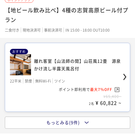
16平米
禁煙
無料Wi-Fi
和室
30平米
禁煙
無料Wi-Fi
和室
【地ビール飲み比べ】4種の志賀高原ビール付プ
ポイント即利用で
最大7％OFF
ポイント即利用で
最大7％OFF
ラン
¥50,800~
¥45,400~
¥ 47,244 ~
2名
¥ 42,222 ~
二食付き
現地決済可
事前決済可
IN 15:00 - 18:00 OUT10:00
2名
おすすめ
【面皮（めんかわ）の間】和室10畳+6
畳 源泉かけ流し半露天風呂付
【杉の間】和室10畳+8畳
離れ客室【山法師の間】山荘風12畳 源泉
かけ流し半露天風呂付
30平米
禁煙
無料Wi-Fi
和室
30平米
禁煙
無料Wi-Fi
和室
ポイント即利用で
最大7％OFF
22平米
禁煙
無料Wi-Fi
ツイン
ポイント即利用で
最大7％OFF
¥58,200~
ポイント即利用で
最大7％OFF
¥45,400~
¥ 54,126 ~
2名
¥65,400~
¥ 42,222 ~
2名
¥ 60,822 ~
2名
【和モダン風客室】和室10畳 源泉かけ流
もっとみる(9件)
【竹の間】和室7畳 源泉かけ流し半露天
し半露天風呂付
風呂付
【杉の間】和室10畳+8畳