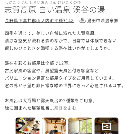
しがこうげん しろいおんせん けいこくのゆ
志賀高原 白い温泉 渓谷の湯
長野県下高井郡山ノ内町平穏7148
湯田中渋温泉郷
四季を通じて、美しい自然に溢れた志賀高原。

清涼な空気が流れる森のなかで、日常では体験できない

癒しのひとときを満喫する滞在はいかがでしょうか。

滞在を彩るお部屋は全部で12室。

古民家風の客室や、展望露天風呂付き客室など

バリエーション豊富な部屋タイプをご用意しています。

窓の外から望む非日常な緑の世界にきっと心癒されるはず。

お風呂は大浴場と露天風呂の2種類をご用意。

緑に囲まれた展望風呂...
続きをよむ
+46枚