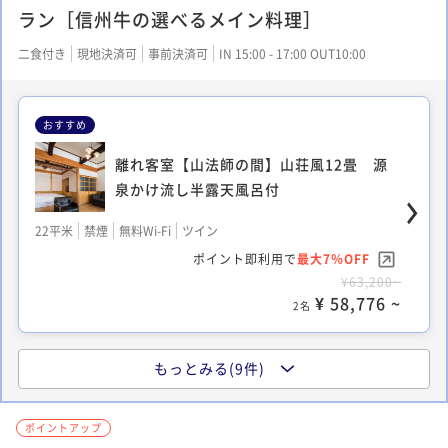
ラン［信州牛の選べるメイン料理］
二食付き
現地決済可
事前決済可
IN 15:00 - 17:00 OUT10:00
おすすめ
離れ客室【山法師の間】山荘風12畳 源
泉かけ流し半露天風呂付
22平米
禁煙
無料Wi-Fi
ツイン
ポイント即利用で
最大7％OFF
¥63,200~
¥ 58,776 ~
2名
もっとみる(9件)
【檜の間】和室10畳+6畳
ポイントアップ