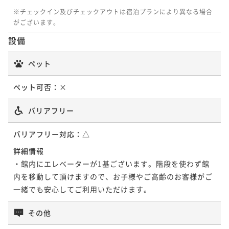
離れ客室【川胡桃の間】書院造12畳 源泉
し半露天風呂付
※チェックイン及びチェックアウトは宿泊プランにより異なる場合
離れ客室【山桜の間】和モダン12畳 源泉
かけ流し半露天風呂付
がございます。
かけ流し半露天風呂付
53平米
禁煙
無料Wi-Fi
和洋室（ツイン）
設備
22平米
禁煙
無料Wi-Fi
和室
ポイント即利用で
最大7％OFF
22平米
禁煙
無料Wi-Fi
和洋室（ツイン）
ポイント即利用で
最大7％OFF
¥67,800~
ペット
ポイント即利用で
最大7％OFF
¥72,000~
¥ 63,054 ~
2名
¥70,900~
¥ 66,960 ~
2名
¥ 65,937 ~
ペット可否：
×
2名
バリアフリー
離れ客室【山桜の間】和モダン12畳 源泉
離れ客室【川胡桃の間】書院造12畳 源泉
バリアフリー対応：
△
かけ流し半露天風呂付
かけ流し半露天風呂付
詳細情報
22平米
禁煙
無料Wi-Fi
和洋室（ツイン）
・館内にエレベーターが1基ございます。階段を使わず館
22平米
禁煙
無料Wi-Fi
和室
ポイント即利用で
最大7％OFF
内を移動して頂けますので、お子様やご高齢のお客様がご
ポイント即利用で
最大7％OFF
¥72,000~
一緒でも安心してご利用いただけます。
¥70,900~
¥ 66,960 ~
2名
¥ 65,937 ~
2名
その他