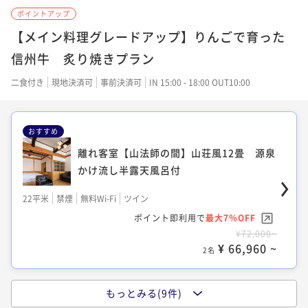
20平米
禁煙
無料Wi-Fi
和洋室（ツイン）
ポイントアップ
16平米
禁煙
無料Wi-Fi
和室
ポイント即利用で
最大7％OFF
30平米
禁煙
無料Wi-Fi
和室
【メイン料理グレードアップ】りんごで育った
ポイント即利用で
最大7％OFF
¥58,200~
ポイント即利用で
最大7％OFF
信州牛 炙り焼きプラン
¥50,800~
¥ 54,126 ~
2名
¥47,600~
¥ 47,244 ~
2名
¥ 44,268 ~
二食付き
現地決済可
事前決済可
IN 15:00 - 18:00 OUT10:00
2名
【星見の間】古民家風12畳 源泉かけ流し
【面皮（めんかわ）の間】和室10畳+6畳
おすすめ
半露天風呂付
源泉かけ流し半露天風呂付
【檜の間】和室10畳+6畳
離れ客室【山法師の間】山荘風12畳 源泉
22平米
禁煙
無料Wi-Fi
和室
かけ流し半露天風呂付
30平米
禁煙
無料Wi-Fi
和室
ポイント即利用で
最大7％OFF
30平米
禁煙
無料Wi-Fi
和室
ポイント即利用で
最大7％OFF
22平米
禁煙
無料Wi-Fi
ツイン
¥60,800~
ポイント即利用で
最大7％OFF
¥58,200~
¥ 56,544 ~
ポイント即利用で
最大7％OFF
2名
¥47,600~
¥ 54,126 ~
2名
¥72,000~
¥ 44,268 ~
2名
¥ 66,960 ~
2名
離れ客室【山桜の間】和モダン12畳 源泉
【和モダン風客室】和室10畳 源泉かけ流
もっとみる(9件)
かけ流し半露天風呂付
【竹の間】和室7畳 源泉かけ流し半露天
し半露天風呂付