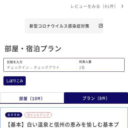
間にしました。 ややこじんまりした部
レビューをみる（41件）
屋でしたが、妻と二人だったので、ちょ
うど良いくらいの広さで、竹を使った内
装がとてもよかったです。部屋には、カ
プセル式のコーヒーメーカー、ポット、
新型コロナウイルス感染症対策
空気清浄機も置いてあり、快適に過ごす
ことができました。 部屋付きの半露天
も源泉掛け流しで、私たちにはやや温め
部屋・宿泊プラン
でしたが、長時間入ることができる温度
で、時間を気にせずゆっくりできまし
た。 大浴場は内湯と露天風呂で泉質が
利用人数
日程を入力
異なり、それぞれ入り比べができ、有馬
2
名
チェックイン
−
チェックアウト
温泉を思い出させるものでした。 料理
は、季節の山のものを中心に適温、適量
しぼりこみ
で提供され、夕食も朝食も大変満足しま
した。 特段不満、不快に思うことは何
もなく（あえてあげるなら、部屋の露天
プラン
（
8
）
部屋
（
10
）
件
件
風呂がもう少し熱めだとよかったです
が、これは好みの範疇ですし、加温なし
の源泉掛け流しならではのことでしょ
おすすめ
ポイントアップ
う）、今度は季節を変えて寒い時期に寄
【基本】白い温泉と信州の恵みを愉しむ基本プ
らせてもたいたいお宿でした。