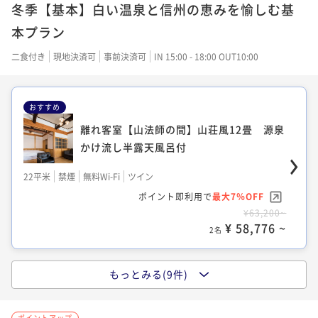
冬季【基本】白い温泉と信州の恵みを愉しむ基
30平米
禁煙
無料Wi-Fi
和室
ポイント即利用で
最大7％OFF
本プラン
¥45,400~
¥ 42,222 ~
二食付き
現地決済可
事前決済可
IN 15:00 - 18:00 OUT10:00
2名
おすすめ
【杉の間】和室10畳+8畳
離れ客室【山法師の間】山荘風12畳 源泉
かけ流し半露天風呂付
30平米
禁煙
無料Wi-Fi
和室
22平米
禁煙
無料Wi-Fi
ツイン
ポイント即利用で
最大7％OFF
ポイント即利用で
最大7％OFF
¥45,400~
¥63,200~
¥ 42,222 ~
2名
¥ 58,776 ~
2名
もっとみる(9件)
【竹の間】和室7畳 源泉かけ流し半露天
風呂付
【檜の間】和室10畳+6畳
ポイントアップ