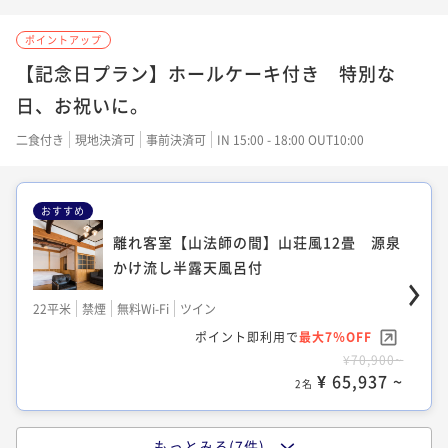
風呂付
【杉の間】和室10畳+8畳
22平米
禁煙
無料Wi-Fi
和洋室（ツイン）
20平米
禁煙
無料Wi-Fi
和洋室（ツイン）
ポイントアップ
ポイント即利用で
最大7％OFF
16平米
禁煙
無料Wi-Fi
和室
ポイント即利用で
最大7％OFF
30平米
禁煙
無料Wi-Fi
和室
【記念日プラン】ホールケーキ付き 特別な
¥63,200~
ポイント即利用で
最大7％OFF
¥58,200~
¥ 58,776 ~
ポイント即利用で
最大7％OFF
2名
日、お祝いに。
¥53,000~
¥ 54,126 ~
2名
¥54,200~
¥ 49,290 ~
2名
¥ 50,406 ~
二食付き
現地決済可
事前決済可
IN 15:00 - 18:00 OUT10:00
2名
離れ客室【川胡桃の間】書院造12畳 源泉
【星見の間】古民家風12畳 源泉かけ流し
かけ流し半露天風呂付
【面皮（めんかわ）の間】和室10畳+6畳
おすすめ
半露天風呂付
源泉かけ流し半露天風呂付
【檜の間】和室10畳+6畳
離れ客室【山法師の間】山荘風12畳 源泉
22平米
禁煙
無料Wi-Fi
和室
22平米
禁煙
無料Wi-Fi
和室
かけ流し半露天風呂付
ポイント即利用で
最大7％OFF
30平米
禁煙
無料Wi-Fi
和室
ポイント即利用で
最大7％OFF
30平米
禁煙
無料Wi-Fi
和室
¥63,200~
ポイント即利用で
最大7％OFF
22平米
禁煙
無料Wi-Fi
ツイン
¥60,800~
¥ 58,776 ~
ポイント即利用で
最大7％OFF
2名
¥60,400~
¥ 56,544 ~
ポイント即利用で
最大7％OFF
2名
¥54,200~
¥ 56,172 ~
2名
¥70,900~
¥ 50,406 ~
2名
¥ 65,937 ~
2名
新客室【白根の間・岩菅の間】源泉かけ流
離れ客室【川胡桃の間】書院造12畳 源泉
し半露天風呂付
【和モダン風客室】和室10畳 源泉かけ流
かけ流し半露天風呂付
もっとみる(7件)