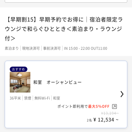
AZ)
クラシックツイン オーシャンビュー (TW
BZ)
42平米
禁煙
無料Wi-Fi
ツイン
【早期割15】早期予約でお得に｜宿泊者限定ラ
ポイント即利用で
最大5％OFF
31平米
禁煙
Wi-Fiなし
ツイン
ウンジで和らぐひととき＜素泊まり・ラウンジ
¥11,180~
ポイント即利用で
最大5％OFF
¥ 10,621 ~
2名
付＞
¥10,530~
¥ 10,003 ~
2名
素泊まり
現地決済可
事前決済可
IN 15:00 - 22:00 OUT11:00
和室 (R3C)
おすすめ
クラシックツイン オーシャンビュー 36
㎡
62平米
禁煙
無料Wi-Fi
和室
和室 オーシャンビュー
ポイント即利用で
最大5％OFF
36平米
禁煙
無料Wi-Fi
シングル
¥13,330~
ポイント即利用で
最大5％OFF
36平米
禁煙
無料Wi-Fi
和室
¥ 12,663 ~
2名
¥11,744~
ポイント即利用で
最大5％OFF
¥ 11,156 ~
2名
¥13,194~
¥ 12,534 ~
2名
クラシックツイン（和洋室）オーシャンビ