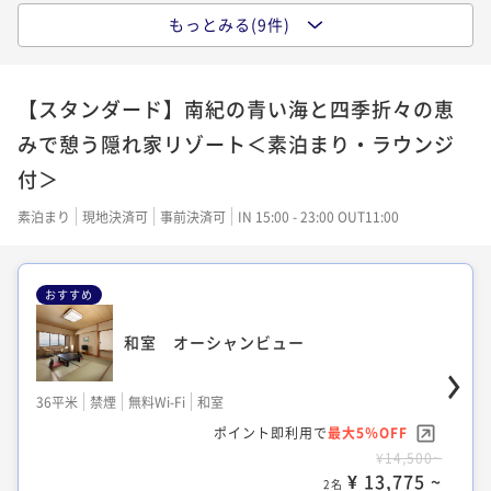
ュー
クラシックツイン オーシャンビュー (TW
もっとみる(9件)
AZ)
クラシックツイン オーシャンビュー (TW
36平米
禁煙
無料Wi-Fi
和洋室（ツイン）
BZ)
ポイント即利用で
最大5％OFF
42平米
禁煙
無料Wi-Fi
ツイン
【スタンダード】南紀の青い海と四季折々の恵
¥13,330~
ポイント即利用で
最大5％OFF
31平米
禁煙
Wi-Fiなし
ツイン
¥ 12,663 ~
みで憩う隠れ家リゾート＜素泊まり・ラウンジ
2名
¥11,744~
ポイント即利用で
最大5％OFF
¥ 11,156 ~
2名
付＞
¥10,920~
¥ 10,374 ~
2名
素泊まり
現地決済可
事前決済可
IN 15:00 - 23:00 OUT11:00
スタンダードファミリーツイン(和洋室)
オーシャンビュー
クラシックツイン（和洋室）オーシャンビ
ュー
おすすめ
クラシックツイン オーシャンビュー (TW
36平米
禁煙
無料Wi-Fi
和洋室（ツイン）
AZ)
ポイント即利用で
最大5％OFF
36平米
禁煙
無料Wi-Fi
和洋室（ツイン）
和室 オーシャンビュー
¥14,620~
ポイント即利用で
最大5％OFF
42平米
禁煙
無料Wi-Fi
ツイン
¥ 13,889 ~
2名
¥13,770~
ポイント即利用で
最大5％OFF
36平米
禁煙
無料Wi-Fi
和室
¥ 13,081 ~
2名
¥11,830~
ポイント即利用で
最大5％OFF
¥ 11,238 ~
2名
¥14,500~
¥ 13,775 ~
2名