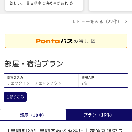
欲しい。 回る順序に決め事があれば解
決するのでは？ 子供の食べるものをも
う少しあれば良い。 部屋はすごく良か
レビューをみる（22件）
った。 なんだかんだでグランメルキュ
ールは旅行で良く泊まるので、改善して
いただければもっと居心地が良くなるの
で、これからも利用させていただきま
す。
部屋・宿泊プラン
利用人数
日程を入力
2
名
チェックイン
−
チェックアウト
しぼりこみ
プラン
（
16
）
部屋
（
10
）
件
件
【早期割30】早期予約でお得に｜宿泊者限定ラ