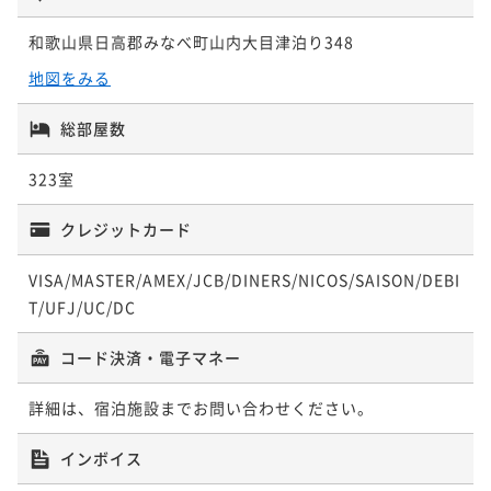
2名
¥15,180~
¥ 14,421 ~
2名
和歌山県日高郡みなべ町山内大目津泊り348
ジュニアスイート オーシャンビュー
スーペリアツイン オーシャンビュー
地図をみる
72平米
禁煙
無料Wi-Fi
フォース
総部屋数
クラシックツイン オーシャンビュー (TW
ポイント即利用で
最大5％OFF
36平米
禁煙
無料Wi-Fi
ツイン
AZ)
¥36,854~
ポイント即利用で
最大5％OFF
323室
¥ 35,011 ~
2名
¥15,470~
42平米
禁煙
無料Wi-Fi
ツイン
¥ 14,696 ~
2名
クレジットカード
ポイント即利用で
最大5％OFF
¥15,180~
¥ 14,421 ~
VISA/MASTER/AMEX/JCB/DINERS/NICOS/SAISON/DEBI
2名
T/UFJ/UC/DC
ファミリースーペリアツイン（TRB）
コード決済・電子マネー
クラシックツイン（和洋室）オーシャンビ
36平米
禁煙
無料Wi-Fi
ツイン
ュー
詳細は、宿泊施設までお問い合わせください。
ポイント即利用で
最大5％OFF
¥15,924~
36平米
禁煙
無料Wi-Fi
和洋室（ツイン）
インボイス
¥ 15,127 ~
2名
ポイント即利用で
最大5％OFF