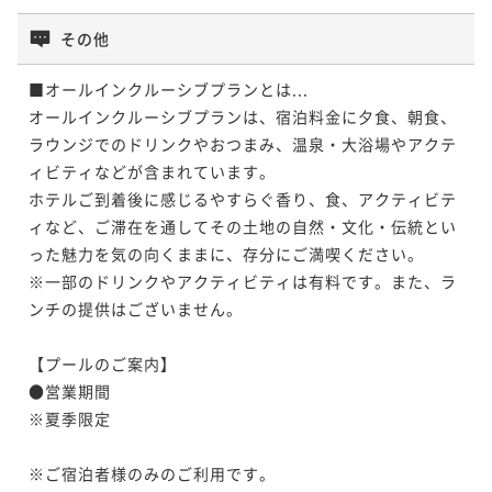
¥18,620~
その他
¥ 17,689 ~
2名
■オールインクルーシブプランとは...

オールインクルーシブプランは、宿泊料金に夕食、朝食、
ラウンジでのドリンクやおつまみ、温泉・大浴場やアクテ
スーペリアツイン オーシャンビュー
ィビティなどが含まれています。

ホテルご到着後に感じるやすらぐ香り、食、アクティビテ
36平米
禁煙
無料Wi-Fi
ツイン
ィなど、ご滞在を通してその土地の自然・文化・伝統とい
ポイント即利用で
最大5％OFF
った魅力を気の向くままに、存分にご満喫ください。

¥18,620~
※一部のドリンクやアクティビティは有料です。また、ラ
¥ 17,689 ~
2名
ンチの提供はございません。

【プールのご案内】

●営業期間

ファミリースーペリアツイン（TRB）
※夏季限定

36平米
禁煙
無料Wi-Fi
ツイン
※ご宿泊者様のみのご利用です。

ポイント即利用で
最大5％OFF