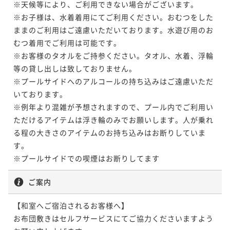
※天候等により、ご利用できない場合がございます。

¥19,050~
※お子様は、水着着用にてご利用ください。おむつをした
¥ 18,097 ~
2名
ままのご利用はご遠慮いただいております。水遊び用のお
むつ着用でご利用は可能です。

※お客様のタオルをご持参ください。タオル、水着、浮輪
等の貸し出しは致しておりません。

ジュニアスイート オーシャンビュー
※プールサイドへのアルコールの持ち込みはご遠慮いただ
いております。

72平米
禁煙
無料Wi-Fi
フォース
※例年より混雑が予想されますので、プール内でご利用い
ポイント即利用で
最大5％OFF
ただけるアイテムは浮き輪のみでお願いします。人が乗れ
¥40,120~
る程の大きさのアイテムのお持ち込みはお断りしていま
¥ 38,114 ~
2名
す。

※プールサイドでの喫煙はお断りしてます
ご案内
【和室へご宿泊されるお客様へ】

お布団敷きはセルフサービスにてご協力くださいますよう