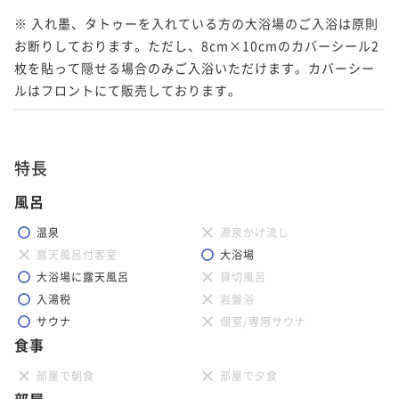
※ 入れ墨、タトゥーを入れている方の大浴場のご入浴は原則
お断りしております。ただし、8cm×10cmのカバーシール2
枚を貼って隠せる場合のみご入浴いただけます。カバーシー
特長
風呂
温泉
源泉かけ流し
露天風呂付客室
大浴場
大浴場に露天風呂
貸切風呂
入湯税
岩盤浴
サウナ
個室/専用サウナ
食事
部屋で朝食
部屋で夕食
部屋