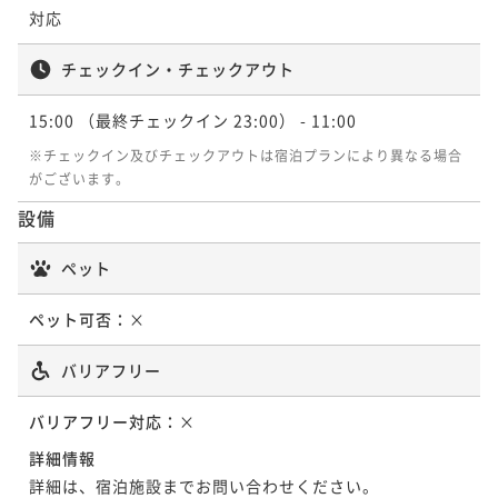
¥17,330~
対応
¥ 16,463 ~
2名
チェックイン・チェックアウト
ジュニアスイート オーシャンビュー
15:00
（最終チェックイン 23:00）
- 11:00
72平米
禁煙
無料Wi-Fi
フォース
和室 (R3C)
※チェックイン及びチェックアウトは宿泊プランにより異なる場合
ポイント即利用で
最大5％OFF
がございます。
¥38,220~
62平米
禁煙
無料Wi-Fi
和室
設備
¥ 36,309 ~
2名
ポイント即利用で
最大5％OFF
¥17,330~
ペット
¥ 16,463 ~
2名
ペット可否：
×
バリアフリー
スタンダードファミリーツイン(和洋室)
オーシャンビュー
バリアフリー対応：
×
詳細情報
36平米
禁煙
無料Wi-Fi
和洋室（ツイン）
詳細は、宿泊施設までお問い合わせください。
ポイント即利用で
最大5％OFF