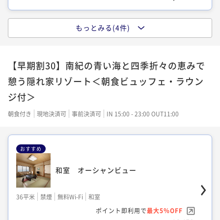
スーペリアツイン オーシャンビュー
和室 (R3C)
クラシックツイン オーシャンビュー 36
もっとみる(4件)
36平米
禁煙
無料Wi-Fi
ツイン
㎡
クラシックツイン オーシャンビュー 36
ポイント即利用で
最大5％OFF
62平米
禁煙
無料Wi-Fi
和室
㎡
¥14,620~
ポイント即利用で
最大5％OFF
36平米
禁煙
無料Wi-Fi
シングル
¥ 13,889 ~
【早期割30】南紀の青い海と四季折々の恵みで
2名
¥13,770~
ポイント即利用で
最大5％OFF
36平米
禁煙
無料Wi-Fi
シングル
¥ 13,081 ~
憩う隠れ家リゾート＜朝食ビュッフェ・ラウン
2名
¥11,830~
ポイント即利用で
最大5％OFF
¥ 11,238 ~
2名
ジ付＞
¥13,000~
¥ 12,350 ~
2名
ファミリースーペリアツイン（TRB）
朝食付き
現地決済可
事前決済可
IN 15:00 - 23:00 OUT11:00
スーペリアツイン オーシャンビュー
クラシックツイン（和洋室）オーシャンビ
36平米
禁煙
無料Wi-Fi
ツイン
ュー
おすすめ
クラシックツイン（和洋室）オーシャンビ
ポイント即利用で
最大5％OFF
36平米
禁煙
無料Wi-Fi
ツイン
ュー
¥15,050~
ポイント即利用で
最大5％OFF
36平米
禁煙
無料Wi-Fi
和洋室（ツイン）
和室 オーシャンビュー
¥ 14,297 ~
2名
¥14,984~
ポイント即利用で
最大5％OFF
36平米
禁煙
無料Wi-Fi
和洋室（ツイン）
¥ 14,234 ~
2名
¥14,104~
ポイント即利用で
最大5％OFF
36平米
禁煙
無料Wi-Fi
和室
¥ 13,398 ~
2名
¥15,500~
ポイント即利用で
最大5％OFF
¥ 14,725 ~
2名