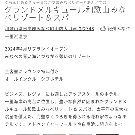
ぐらんどめるきゅーるわかやまみなべりぞーとあんどすぱ
グランドメルキュール和歌山みな
べリゾート＆スパ
和歌山県日高郡みなべ町山内大目津泊り348
紀州みなべ
千里浜温泉
2024年4月リブランドオープン

みなべの青い海とつながる憩いのリゾート

全客室にラウンジ特典付き

オールインクルーシブホテル

ビジネス、レジャーにも適したアップスケールのホテル。

千里海岸の高台に位置し、豊かな自然に囲まれたグランドメ
ルキュール和歌山みなべリゾート & スパは、太平洋の広大な
眺望を備えた、完璧なくつろぎを得られる隠れ家のようなホ
テルです。アドベンチャーワールドや白良浜...
続きをよむ