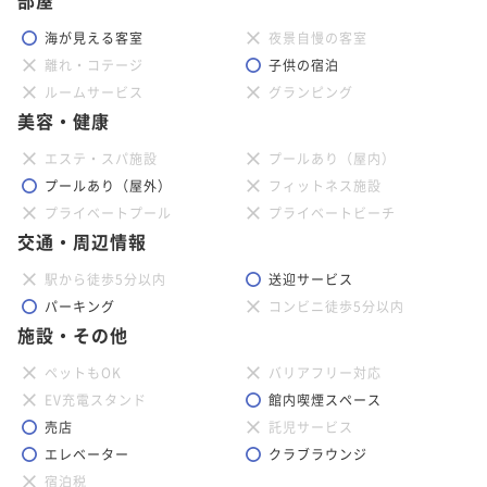
海が見える客室
夜景自慢の客室
離れ・コテージ
子供の宿泊
ルームサービス
グランピング
美容・健康
エステ・スパ施設
プールあり（屋内）
プールあり（屋外）
フィットネス施設
プライベートプール
プライベートビーチ
交通・周辺情報
駅から徒歩5分以内
送迎サービス
パーキング
コンビニ徒歩5分以内
施設・その他
ペットもOK
バリアフリー対応
EV充電スタンド
館内喫煙スペース
売店
託児サービス
エレベーター
クラブラウンジ
宿泊税