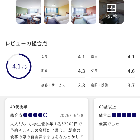
+51枚
レビューの総合点
4.1
4.1
部屋
風呂
4.1
5
/
4.3
4.6
朝食
夕食
3.8
3.7
接客・サービス
施設・設備
40代後半
60歳以上
総合点
2026/06/20
総合点
大人3人、小学生低学年１名62000円で
最高でした️
予約そこそこの金額だと思う。 朝晩の
食事の際の自由気ままさをなんとかして