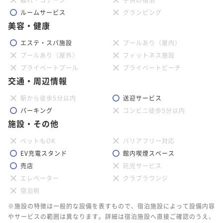
ルームサービス
グランピング
美容・健康
エステ・スパ施設
プールあり（屋内）
プールあり（屋外）
フィットネス施設
プライベートプール
プライベートビーチ
交通・周辺情報
駅から徒歩5分以内
送迎サービス
パーキング
コンビニ徒歩5分以内
施設・その他
ペットもOK
バリアフリー対応
EV充電スタンド
館内喫煙スペース
売店
託児サービス
エレベーター
クラブラウンジ
宿泊税
※施設の特徴は一般的な設備を表すもので、宿泊施設によって設備内容
やサービスの範囲は異なります。詳細は宿泊施設へ直接ご確認のうえ、