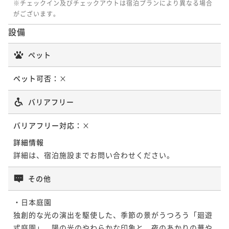
※チェックイン及びチェックアウトは宿泊プランにより異なる場合
露天風呂付き離れ 洋室(定員2名)
がございます。
設備
51平米
禁煙
無料Wi-Fi
ツイン
ペット
ポイント即利用で
最大7％OFF
¥116,000~
¥ 107,880 ~
ペット可否：
×
2名
バリアフリー
バリアフリー対応：
×
詳細情報
詳細は、宿泊施設までお問い合わせください。
その他
・日本庭園

独創的な光の演出を駆使した、季節の景がうつろう「廻遊
式庭園」。陽の光のやわらかな印象と、夜のあかりの華や