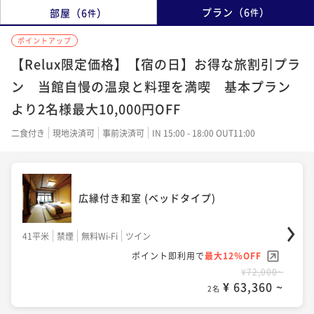
プラン
（
6
）
部屋
（
6
）
件
件
ポイントアップ
【Relux限定価格】【宿の日】お得な旅割引プラ
ン 当館自慢の温泉と料理を満喫 基本プラン
より2名様最大10,000円OFF
二食付き
現地決済可
事前決済可
IN 15:00 - 18:00 OUT11:00
広縁付き和室 (ベッドタイプ)
41平米
禁煙
無料Wi-Fi
ツイン
ポイント即利用で
最大12％OFF
¥72,000~
¥ 63,360 ~
2名