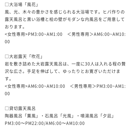
□大浴場「風花」

風、光、木々の豊かさを感じられる大浴場です。ヒバ作りの
露天風呂と黒い浴槽と桧の壁がモダンな内風呂をご用意して
おります。

<女性専用>PM3:00~AM1:00　＜男性専用＞AM6:00~AM10:
00

□大岩露天「吹花」

岩を敷き詰めた大岩露天風呂は、一度に30人は入れる程の贅
沢な広さ。手足を伸ばして、ゆったりとお寛ぎいただけま
す。

<女性専用>AM6:00~AM10:00　＜男性専用＞PM3:00~AM1:
00

□貸切露天風呂

陶器風呂「薫風」・石風呂「光風」・噴湯風呂「夕凪」

PM3:00〜PM22:00/AM6:00〜AM10:00
