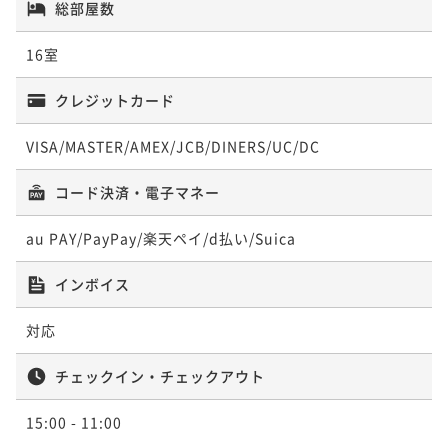
総部屋数
露天風呂付き客室
露天風呂付き離れ 和洋室(定員4名)
16室
56平米
禁煙
無料Wi-Fi
ツイン
51平米
禁煙
無料Wi-Fi
和洋室（ツイン）
クレジットカード
ポイント即利用で
最大7％OFF
ポイント即利用で
最大7％OFF
¥100,000~
¥111,000~
¥ 93,000 ~
VISA/MASTER/AMEX/JCB/DINERS/UC/DC
2名
¥ 103,230 ~
2名
コード決済・電子マネー
au PAY/PayPay/楽天ペイ/d払い/Suica
露天風呂付き離れ 和洋室(定員4名)
インボイス
51平米
禁煙
無料Wi-Fi
和洋室（ツイン）
対応
ポイント即利用で
最大7％OFF
¥116,000~
¥ 107,880 ~
チェックイン・チェックアウト
2名
15:00
- 11:00