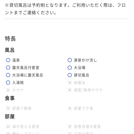
※貸切風呂は予約制となります。ご利用いただく際は、フロ
ントまでご連絡ください。
特長
風呂
温泉
源泉かけ流し
露天風呂付客室
大浴場
大浴場に露天風呂
貸切風呂
入湯税
岩盤浴
サウナ
個室/専用サウナ
食事
部屋で朝食
部屋で夕食
部屋
海が見える客室
夜景自慢の客室
離れ・コテージ
子供の宿泊