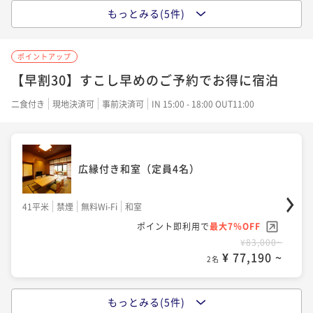
もっとみる(5件)
広縁付き和室（定員4名）
露天風呂付き客室
露天風呂付き離れ 和洋室(定員4名)
ポイントアップ
41平米
禁煙
無料Wi-Fi
和室
【早割30】すこし早めのご予約でお得に宿泊
56平米
禁煙
無料Wi-Fi
ツイン
51平米
禁煙
無料Wi-Fi
和洋室（ツイン）
ポイント即利用で
最大7％OFF
ポイント即利用で
最大7％OFF
二食付き
現地決済可
事前決済可
IN 15:00 - 18:00 OUT11:00
ポイント即利用で
最大12％OFF
¥82,000~
¥93,000~
¥98,000~
¥ 76,260 ~
2名
¥ 86,490 ~
2名
¥ 86,240 ~
2名
広縁付き和室（定員4名）
広縁付き和室 (ベッドタイプ)
露天風呂付き離れ 和洋室(定員4名)
41平米
禁煙
無料Wi-Fi
和室
ポイント即利用で
最大7％OFF
41平米
禁煙
無料Wi-Fi
ツイン
51平米
禁煙
無料Wi-Fi
和洋室（ツイン）
¥83,000~
ポイント即利用で
最大7％OFF
¥ 77,190 ~
ポイント即利用で
最大7％OFF
2名
¥82,000~
¥109,000~
¥ 76,260 ~
2名
¥ 101,370 ~
2名
もっとみる(5件)