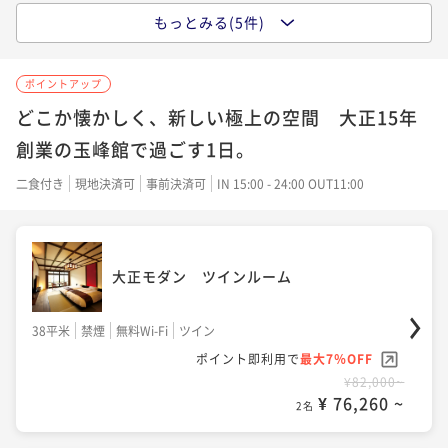
もっとみる(5件)
広縁付き和室 (ベッドタイプ)
露天風呂付き客室
ポイントアップ
41平米
禁煙
無料Wi-Fi
ツイン
どこか懐かしく、新しい極上の空間 大正15年
56平米
禁煙
無料Wi-Fi
ツイン
ポイント即利用で
最大7％OFF
創業の玉峰館で過ごす1日。
ポイント即利用で
最大12％OFF
¥81,000~
¥82,000~
¥ 75,330 ~
二食付き
現地決済可
事前決済可
IN 15:00 - 24:00 OUT11:00
2名
¥ 72,160 ~
2名
大正モダン ツインルーム
大正モダン ツインルーム
露天風呂付き離れ 洋室(定員2名)
38平米
禁煙
無料Wi-Fi
ツイン
38平米
禁煙
無料Wi-Fi
ツイン
51平米
禁煙
無料Wi-Fi
ツイン
ポイント即利用で
最大7％OFF
ポイント即利用で
最大7％OFF
ポイント即利用で
最大12％OFF
¥82,000~
¥81,000~
¥98,000~
¥ 76,260 ~
2名
¥ 75,330 ~
2名
¥ 86,240 ~
2名