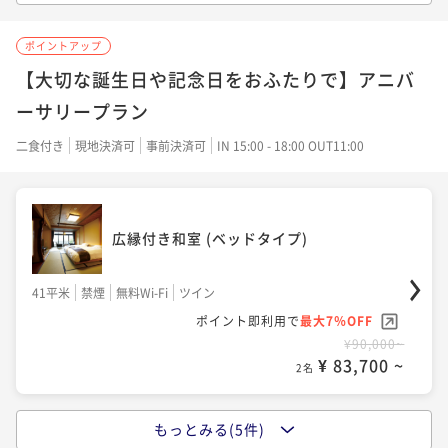
大正モダン ツインルーム
ポイントアップ
露天風呂付き客室
露天風呂付き離れ 洋室(定員2名)
38平米
禁煙
無料Wi-Fi
ツイン
【大切な誕生日や記念日をおふたりで】アニバ
ポイント即利用で
最大7％OFF
ーサリープラン
56平米
禁煙
無料Wi-Fi
ツイン
51平米
禁煙
無料Wi-Fi
ツイン
¥83,000~
ポイント即利用で
最大7％OFF
¥ 77,190 ~
二食付き
現地決済可
事前決済可
IN 15:00 - 18:00 OUT11:00
ポイント即利用で
最大7％OFF
2名
¥92,000~
¥109,000~
¥ 85,560 ~
2名
¥ 101,370 ~
2名
広縁付き和室 (ベッドタイプ)
広縁付き和室 (ベッドタイプ)
露天風呂付き離れ 洋室(定員2名)
41平米
禁煙
無料Wi-Fi
ツイン
41平米
禁煙
無料Wi-Fi
ツイン
ポイント即利用で
最大7％OFF
ポイント即利用で
最大7％OFF
51平米
禁煙
無料Wi-Fi
ツイン
¥90,000~
¥83,000~
¥ 83,700 ~
ポイント即利用で
最大7％OFF
2名
¥ 77,190 ~
2名
¥108,000~
¥ 100,440 ~
2名
もっとみる(5件)