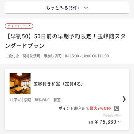
もっとみる(5件)
広縁付き和室（定員4名）
ポイントアップ
41平米
禁煙
無料Wi-Fi
和室
【早割50】50日前の早期予約限定！玉峰館スタ
ポイント即利用で
最大12％OFF
ンダードプラン
¥72,000~
¥ 63,360 ~
二食付き
現地決済可
事前決済可
IN 15:00 - 18:00 OUT11:00
2名
広縁付き和室（定員4名）
大正モダン ツインルーム
41平米
禁煙
無料Wi-Fi
和室
38平米
禁煙
無料Wi-Fi
ツイン
ポイント即利用で
最大7％OFF
ポイント即利用で
最大12％OFF
¥81,000~
¥72,000~
¥ 75,330 ~
2名
¥ 63,360 ~
2名