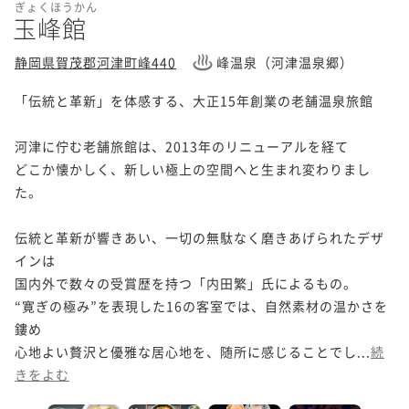
ぎょくほうかん
玉峰館
静岡県賀茂郡河津町峰440
峰温泉（河津温泉郷）
「伝統と革新」を体感する、大正15年創業の老舗温泉旅館

河津に佇む老舗旅館は、2013年のリニューアルを経て

どこか懐かしく、新しい極上の空間へと生まれ変わりまし
た。

伝統と革新が響きあい、一切の無駄なく磨きあげられたデザ
インは

国内外で数々の受賞歴を持つ「内田繁」氏によるもの。

“寛ぎの極み”を表現した16の客室では、自然素材の温かさを
鏤め

心地よい贅沢と優雅な居心地を、随所に感じることでし...
続
きをよむ