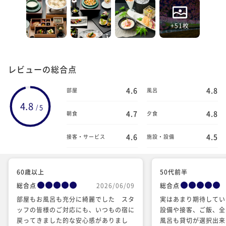
+51枚
レビューの総合点
4.6
4.8
部屋
風呂
4.8
5
/
4.7
4.8
朝食
夕食
4.6
4.5
接客・サービス
施設・設備
60歳以上
50代前半
総合点
2026/06/09
総合点
部屋もお風呂も充分に綺麗でした スタ
実はあまり期待してい
ッフの皆様のご対応にも、いつもの宿に
設備や接客、ご飯、全
戻ってきました的な安心感がありまし
風呂も貸切が選択出来