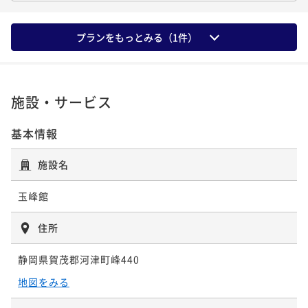
広縁付き和室（定員4名）
露天風呂付き客室
プランをもっとみる（
1
件）
露天風呂付き離れ 和洋室(定員4名)
41平米
禁煙
無料Wi-Fi
和室
56平米
禁煙
無料Wi-Fi
ツイン
ポイント即利用で
最大7％OFF
ポイント即利用で
最大7％OFF
51平米
禁煙
無料Wi-Fi
和洋室（ツイン）
¥90,000~
¥95,000~
¥ 83,700 ~
施設・サービス
ポイント即利用で
最大7％OFF
2名
¥ 88,350 ~
2名
¥108,000~
¥ 100,440 ~
基本情報
2名
施設名
大正モダン ツインルーム
露天風呂付き離れ 洋室(定員2名)
玉峰館
38平米
禁煙
無料Wi-Fi
ツイン
51平米
禁煙
無料Wi-Fi
ツイン
ポイント即利用で
最大7％OFF
住所
ポイント即利用で
最大7％OFF
¥90,000~
¥111,000~
¥ 83,700 ~
2名
¥ 103,230 ~
静岡県賀茂郡河津町峰440
2名
地図をみる