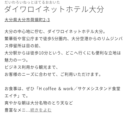
だいわろいねっとほてるおおいた
ダイワロイネットホテル大分
大分県大分市荷揚町2-3
大分の中心地に佇む、ダイワロイネットホテル大分。

繁華街や官公庁まで徒歩5分圏内、大分空港からのリムジンバ
ス停留所は目の前、

大分駅からは徒歩10分という、どこへ行くにも便利な立地は
魅力の一つ。

ビジネス利用から観光まで、

お客様のニーズに合わせて、ご利用いただけます。

お食事は、ぜひ「H coffee ＆ work／サケメシスタンド食堂
エイチ」で。

爽やかな朝は大分名物のとり天など

豊富なメニ...
続きをよむ