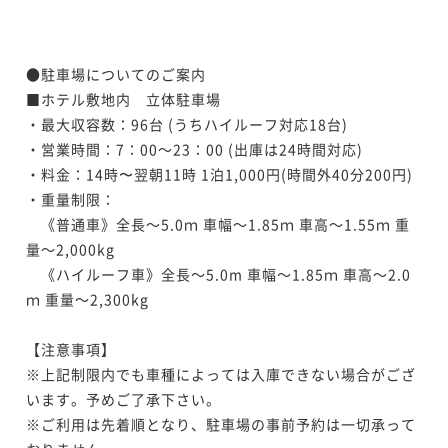
●駐車場についてのご案内

■ホテル敷地内　立体駐車場

・最大収容数：96台 (うちハイルーフ対応18台)

・営業時間：7：00～23：00 (出庫は24時間対応)

・料金：14時〜翌朝11時 1泊1,000円(時間外40分200円)

・重量制限：

　《普通車》全長～5.0ｍ 車幅～1.85ｍ 車高～1.55ｍ 重
量～2,000kg

　《ハイルーフ車》全長～5.0m 車幅～1.85ｍ 車高～2.0
ｍ 重量～2,300kg

【注意事項】

※上記制限内でも車種によっては入庫できない場合がござ
います。予めご了承下さい。

※ご利用は先着順となり、駐車場の事前予約は一切承って