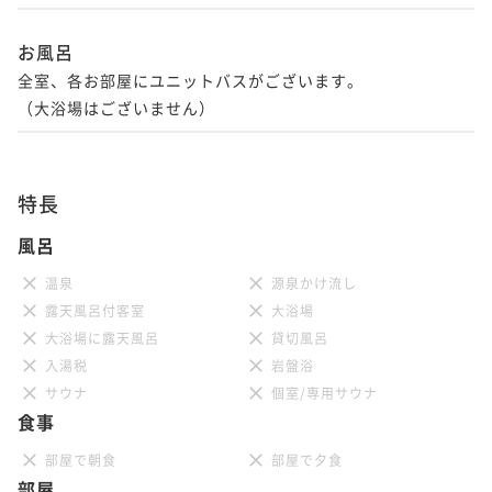
お風呂
全室、各お部屋にユニットバスがございます。

（大浴場はございません）
特長
風呂
温泉
源泉かけ流し
露天風呂付客室
大浴場
大浴場に露天風呂
貸切風呂
入湯税
岩盤浴
サウナ
個室/専用サウナ
食事
部屋で朝食
部屋で夕食
部屋