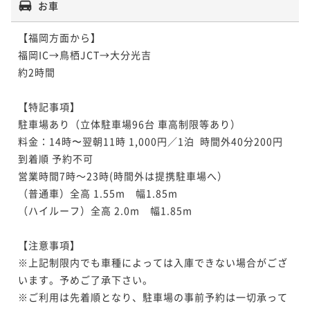
お車
【福岡方面から】

福岡IC→鳥栖JCT→大分光吉

約2時間

【特記事項】

駐車場あり（立体駐車場96台 車高制限等あり）

料金：14時〜翌朝11時 1,000円／1泊  時間外40分200円 
到着順 予約不可

営業時間7時～23時(時間外は提携駐車場へ）

（普通車）全高 1.55m　幅1.85m

（ハイルーフ）全高 2.0m　幅1.85m

【注意事項】

※上記制限内でも車種によっては入庫できない場合がござ
います。予めご了承下さい。

※ご利用は先着順となり、駐車場の事前予約は一切承って