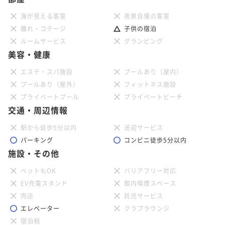
海が見える客室
夜景自慢の客室
離れ・コテージ
子供の宿泊
ルームサービス
グランピング
美容・健康
エステ・スパ施設
プールあり（屋内）
プールあり（屋外）
フィットネス施設
プライベートプール
プライベートビーチ
交通・周辺情報
駅から徒歩5分以内
送迎サービス
パーキング
コンビニ徒歩5分以内
施設・その他
ペットもOK
バリアフリー対応
EV充電スタンド
館内喫煙スペース
売店
託児サービス
エレベーター
クラブラウンジ
宿泊税