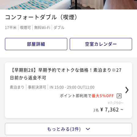
コンフォートダブル（喫煙）
17平米
喫煙可
無料Wi-Fi
ダブル
部屋詳細
空室カレンダー
【早期割28】早期予約でオトクな価格！素泊まり※27
日前から返金不可
素泊まり
事前決済可
IN 15:00 - 29:00 OUT11:00
ポイント即利用で
最大5％OFF
¥7,750~
¥ 7,362 ~
2名
もっとみる(3件)
【ベストレート／素泊まり】早期・直前予約にもおす