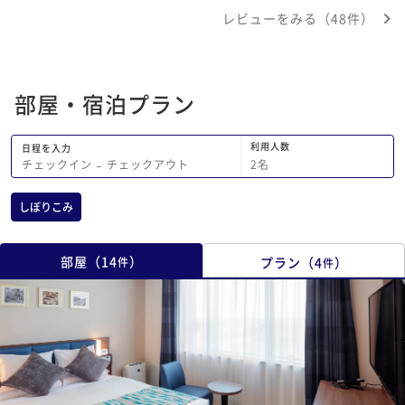
るし汚さを感じで不快だった、それにシ
のでそれだけに残念で
レビューをみる（48件）
ャワーのバルブがめっちゃ固いからイラ
向いて無いのかなと思
イラした
部屋・宿泊プラン
利用人数
日程を入力
2
名
チェックイン
−
チェックアウト
しぼりこみ
部屋
（
14
）
プラン
（
4
）
件
件