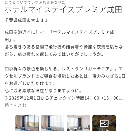
ほてるまいすていずぷれみあなりた
ホテルマイステイズプレミア成田
千葉県成田市大山３１
成田空港近くに佇む、「ホテルマイステイズプレミア成
田」。

落ち着きのある空間で飛行機の離発着や綺麗な夜景を眺めな
がら、旅の疲れを癒してみてはいかがでしょうか。

四季折々の景色を楽しめる、レストラン「ガーデニア」。エ
クセルブランドのご朝食を堪能したあとは、活力みなぎる1日
をお過ごしいただけます。

心に残る素敵な滞在となりますように。

※2025年12月1日からチェックイン時間14：00→15：00...
続きをよむ
+24枚