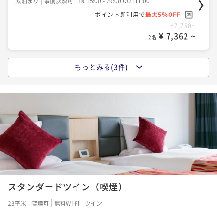
素泊まり
事前決済可
IN 15:00 - 29:00 OUT11:00
ポイント即利用で
最大5％OFF
ポイント即利用で
最大5％OFF
¥14,154~
¥7,750~
¥ 13,446 ~
2名
¥ 7,362 ~
2名
もっとみる(3件)
【ベストレート／素泊まり】早期・直前予約にもおす
すめ
素泊まり
現地決済可
事前決済可
IN 15:00 - 29:00 OUT11:00
ポイント即利用で
最大5％OFF
¥8,610~
¥ 8,179 ~
2名
【早期割28】早期予約でオトクな価格！朝食付き※27
日前から返金不可
スタンダードツイン（喫煙）
朝食付き
事前決済可
IN 15:00 - 29:00 OUT11:00
23平米
喫煙可
無料Wi-Fi
ツイン
ポイント即利用で
最大5％OFF