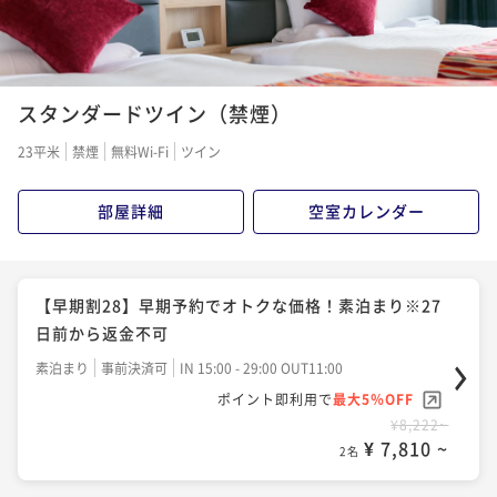
【早期割28】早期予約でオトクな価格！朝食付き※27
日前から返金不可
スタンダードツイン（禁煙）
朝食付き
事前決済可
IN 15:00 - 29:00 OUT11:00
23平米
禁煙
無料Wi-Fi
ツイン
ポイント即利用で
最大5％OFF
¥13,766~
部屋詳細
空室カレンダー
¥ 13,077 ~
2名
【ベストレート／朝食付】早期予約にも直前予約にも
【早期割28】早期予約でオトクな価格！素泊まり※27
おすすめ
日前から返金不可
朝食付き
現地決済可
事前決済可
IN 15:00 - 29:00 OUT11:00
素泊まり
事前決済可
IN 15:00 - 29:00 OUT11:00
ポイント即利用で
最大5％OFF
ポイント即利用で
最大5％OFF
¥14,680~
¥8,222~
¥ 13,946 ~
2名
¥ 7,810 ~
2名