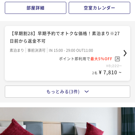
¥13,294~
部屋詳細
空室カレンダー
¥ 12,629 ~
2名
【ベストレート／朝食付】早期予約にも直前予約にも
【早期割28】早期予約でオトクな価格！素泊まり※27
おすすめ
日前から返金不可
朝食付き
現地決済可
事前決済可
IN 15:00 - 29:00 OUT11:00
素泊まり
事前決済可
IN 15:00 - 29:00 OUT11:00
ポイント即利用で
最大5％OFF
ポイント即利用で
最大5％OFF
¥14,154~
¥8,222~
¥ 13,446 ~
2名
¥ 7,810 ~
2名
もっとみる(3件)
【ベストレート／素泊まり】早期・直前予約にもおす
すめ
素泊まり
現地決済可
事前決済可
IN 15:00 - 29:00 OUT11:00
ポイント即利用で
最大5％OFF
¥9,136~
¥ 8,679 ~
2名