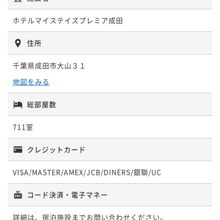
朝食付き
事前決済可
IN 15:00 - 29:00 OUT11:00
ポイント即利用で
最大5％OFF
ホテルマイステイズプレミア成田
¥14,050~
¥ 13,347 ~
2名
住所
千葉県成田市大山３１
【ベストレート／朝食付】早期予約にも直前予約にも
地図をみる
おすすめ
朝食付き
現地決済可
事前決済可
IN 15:00 - 29:00 OUT11:00
総部屋数
ポイント即利用で
最大5％OFF
711室
¥14,994~
¥ 14,244 ~
2名
クレジットカード
VISA/MASTER/AMEX/JCB/DINERS/銀聯/UC
コード決済・電子マネー
詳細は、宿泊施設までお問い合わせください。