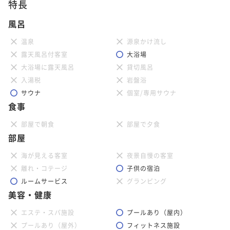
特長
風呂
温泉
源泉かけ流し
露天風呂付客室
大浴場
大浴場に露天風呂
貸切風呂
入湯税
岩盤浴
サウナ
個室/専用サウナ
食事
部屋で朝食
部屋で夕食
部屋
海が見える客室
夜景自慢の客室
離れ・コテージ
子供の宿泊
ルームサービス
グランピング
美容・健康
エステ・スパ施設
プールあり（屋内）
プールあり（屋外）
フィットネス施設