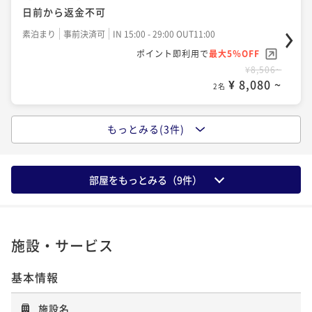
おすすめ
日前から返金不可
朝食付き
現地決済可
事前決済可
IN 15:00 - 29:00 OUT11:00
素泊まり
事前決済可
IN 15:00 - 29:00 OUT11:00
ポイント即利用で
最大5％OFF
ポイント即利用で
最大5％OFF
¥14,680~
¥8,506~
¥ 13,946 ~
2名
¥ 8,080 ~
2名
もっとみる(3件)
【ベストレート／素泊まり】早期・直前予約にもおす
すめ
素泊まり
現地決済可
事前決済可
IN 15:00 - 29:00 OUT11:00
部屋をもっとみる（
9
件）
ポイント即利用で
最大5％OFF
¥9,450~
¥ 8,977 ~
2名
施設・サービス
基本情報
【早期割28】早期予約でオトクな価格！朝食付き※27
日前から返金不可
施設名