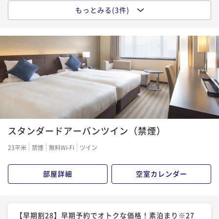
もっとみる(3件)
【ベストレート／素泊まり】早期・直前予約にもおす
すめ
素泊まり
現地決済可
事前決済可
IN 15:00 - 29:00 OUT11:00
ポイント即利用で
最大5％OFF
¥9,136~
¥ 8,679 ~
2名
【早期割28】早期予約でオトクな価格！朝食付き※27
日前から返金不可
スタンダードアーバンツイン（禁煙）
朝食付き
事前決済可
IN 15:00 - 29:00 OUT11:00
23平米
禁煙
無料Wi-Fi
ツイン
ポイント即利用で
最大5％OFF
¥13,766~
部屋詳細
空室カレンダー
¥ 13,077 ~
2名
【ベストレート／朝食付】早期予約にも直前予約にも
【早期割28】早期予約でオトクな価格！素泊まり※27