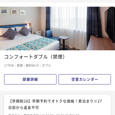
すめ
素泊まり
現地決済可
事前決済可
IN 15:00 - 29:00 OUT11:00
ポイント即利用で
最大5％OFF
¥8,610~
¥ 8,179 ~
2名
【早期割28】早期予約でオトクな価格！朝食付き※27
日前から返金不可
コンフォートダブル（禁煙）
朝食付き
事前決済可
IN 15:00 - 29:00 OUT11:00
17平米
禁煙
無料Wi-Fi
ダブル
ポイント即利用で
最大5％OFF
¥13,294~
部屋詳細
空室カレンダー
¥ 12,629 ~
2名
【ベストレート／朝食付】早期予約にも直前予約にも
【早期割28】早期予約でオトクな価格！素泊まり※27
おすすめ
日前から返金不可
朝食付き
現地決済可
事前決済可
IN 15:00 - 29:00 OUT11:00