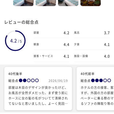
レビューの総合点
4.2
3.7
部屋
風呂
4.2
5
/
4.4
4.1
朝食
夕食
4.1
4.0
接客・サービス
施設・設備
40代後半
40代前半
総合点
2026/06/19
総合点
部屋は木目のデザインが良かったけど、
ホテルの方の接客、客
お風呂が全然ダメだった、まず使う前に
すが、外国の方の部屋
ホースに女の髪の毛がついてて清掃され
ベーターに乗る際のマ
てないなと思いましたし、よーく見回し
るソファの陣取り等の
たら天井にも誰かの髪の毛がくっついて
ます。 他はとても良