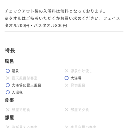
チェックアウト後の入浴料は無料となっております。

※タオルはご持参いただくかお買い求めください。フェイス
特長
風呂
温泉
源泉かけ流し
露天風呂付客室
大浴場
大浴場に露天風呂
貸切風呂
入湯税
食事
部屋で朝食
部屋で夕食
部屋
海が見える客室
夜景自慢の客室