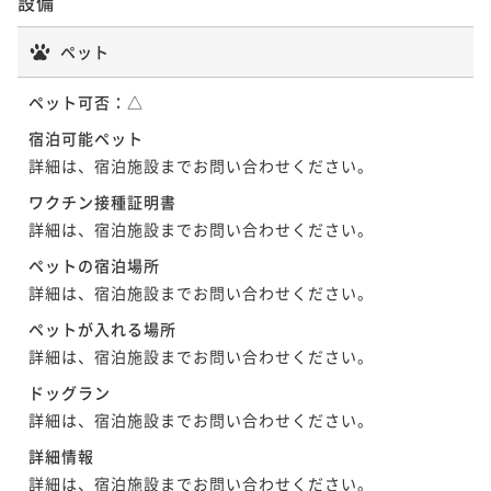
設備
を楽しむ 1泊2食プラン
ペット
二食付き
現地決済可
事前決済可
IN 15:00 - 19:00 OUT11:00
ポイント即利用で
最大5％OFF
ペット可否：
△
¥39,600~
¥ 37,620 ~
宿泊可能ペット
2名
詳細は、宿泊施設までお問い合わせください。
ワクチン接種証明書
【ふくしまプライド。】福島の食材を五感で楽しむ 新
詳細は、宿泊施設までお問い合わせください。
鮮食材の宝箱♪ 特製おもてなし膳 1泊2食プラン
ペットの宿泊場所
二食付き
現地決済可
事前決済可
IN 15:00 - 19:00 OUT11:00
詳細は、宿泊施設までお問い合わせください。
ポイント即利用で
最大5％OFF
ペットが入れる場所
¥40,600~
¥ 38,570 ~
詳細は、宿泊施設までお問い合わせください。
2名
ドッグラン
詳細は、宿泊施設までお問い合わせください。
【連泊割】2泊以上でお得！当館一番人気☆旬の食材を
詳細情報
堪能！夕朝食バイキングの1泊2食付プラン
詳細は、宿泊施設までお問い合わせください。