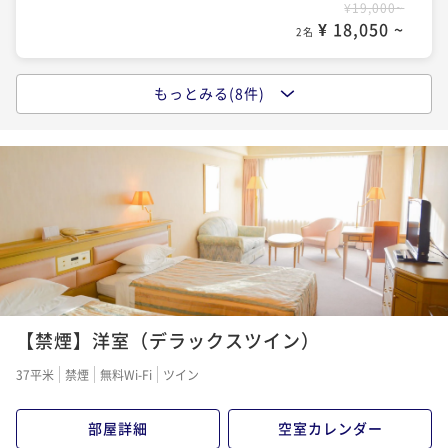
¥19,000~
¥ 18,050 ~
2名
もっとみる(8件)
スタンダード素泊まり宿泊プラン
素泊まり
事前決済可
IN 15:00 - 22:00 OUT11:00
ポイント即利用で
最大5％OFF
¥21,000~
¥ 19,950 ~
2名
スタンダード1泊朝食付宿泊プラン
朝食付き
事前決済可
IN 15:00 - 22:00 OUT11:00
【禁煙】洋室（デラックスツイン）
ポイント即利用で
最大5％OFF
¥25,000~
37平米
禁煙
無料Wi-Fi
ツイン
¥ 23,750 ~
2名
部屋詳細
空室カレンダー