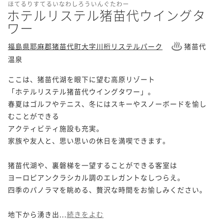
ほてるりすてるいなわしろういんぐたわー
ホテルリステル猪苗代ウイングタ
ワー
福島県耶麻郡猪苗代町大字川桁リステルパーク
猪苗代
温泉
ここは、猪苗代湖を眼下に望む高原リゾート

「ホテルリステル猪苗代ウイングタワー」。

春夏はゴルフやテニス、冬にはスキーやスノーボードを愉し
むことができる

アクティビティ施設も充実。

家族や友人と、思い思いの休日を満喫できます。

猪苗代湖や、裏磐梯を一望することができる客室は

ヨーロピアンクラシカル調のエレガントなしつらえ。

四季のパノラマを眺める、贅沢な時間をお愉しみください。

地下から湧き出...
続きをよむ