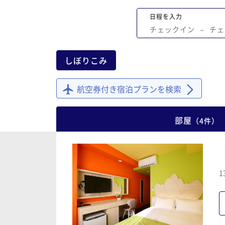
日程を入力
チェックイン
−
チェ
しぼりこみ
航空券付き宿泊プランを検索
部屋
（
4
件
）
1