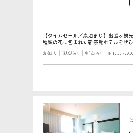
【2連泊／選べる朝食】2泊以上の宿泊
プラン！選べる朝食で朝の活力を！
【タイムセール／朝食付】気分に合わせ
で一日をスタート！
朝食付き
現地決済可
事前決済可
IN 15:00 - 24:
【タイムセール／素泊まり】出張＆観光
種類の花に包まれた新感覚ホテルをぜ
朝食付き
現地決済可
事前決済可
IN 15:00 - 29:
素泊まり
現地決済可
事前決済可
IN 15:00 - 29:
【3連泊／素泊まり】3泊以上の宿泊予
ラン
【選べる朝食で一日をスタート！】観
佇むホテル「朝食付きプラン」
素泊まり
現地決済可
事前決済可
IN 15:00 - 29:
【基本／食事無し】アクセス便利！充
スタイル「素泊まりプラン」
朝食付き
現地決済可
事前決済可
IN 15:00 - 24:
素泊まり
現地決済可
事前決済可
IN 15:00 - 28:
【3連泊／選べる朝食】3泊以上の宿泊
プラン！選べる朝食で朝の活力を！
【2連泊／素泊まり】2泊以上の宿泊予
ラン
朝食付き
現地決済可
事前決済可
IN 15:00 - 24:
【タイムセール／朝食付】気分に合わせ
2
で一日をスタート！
素泊まり
現地決済可
事前決済可
IN 15:00 - 29: