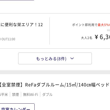
て3種類から選べる朝食
ポイント即利用で
最大5％
¥
に便利な栄エリア！12
ポイント即利用で
¥ 9,2
最大5％
大人2名
ひ
00 OUT11:00
¥
¥ 6,3
大人2名
00 OUT11:00
光・お仕事に便利な栄に
ポイント即利用で
最大5％
¥1
もっとみる(8件)
実空間でシンプルな滞在
ポイント即利用で
¥ 10,2
最大5％
大人2名
45 OUT11:00
¥
¥ 7,0
大人2名
00 OUT10:00
【全室禁煙】ReFaダブルルーム/15㎡/140㎝幅ベッド
約にオススメな連泊割プ
ポイント即利用で
最大5％
¥1
13時まで滞在でのんび
5平米
禁煙
無料Wi-Fi
ダブル
ポイント即利用で
¥ 11,5
最大5％
大人2名
00 OUT11:00
¥
¥ 7,3
大人2名
空室カレンダー
00 OUT13:00