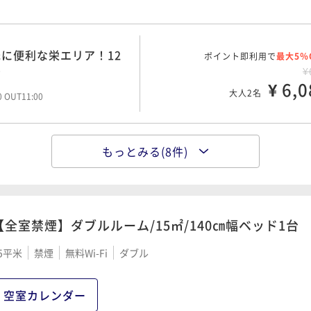
に便利な栄エリア！12
ポイント即利用で
最大5％
ひ
¥
¥ 6,0
大人2名
00 OUT11:00
もっとみる(8件)
実空間でシンプルな滞在
ポイント即利用で
最大5％
¥
¥ 6,7
大人2名
00 OUT10:00
【全室禁煙】ダブルルーム/15㎡/140㎝幅ベッド1台
13時まで滞在でのんび
5平米
禁煙
無料Wi-Fi
ダブル
ポイント即利用で
最大5％
¥
¥ 7,0
大人2名
空室カレンダー
00 OUT13:00