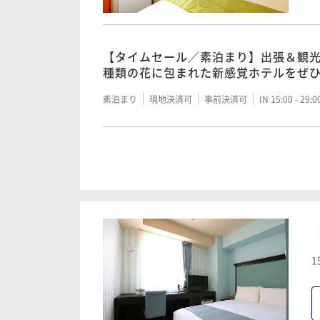
【タイムセール／素泊まり】出張＆観光
種類の花に包まれた新感覚ホテルをぜ
素泊まり
現地決済可
事前決済可
IN 15:00 - 29:
【基本／食事無し】アクセス便利！充
スタイル「素泊まりプラン」
素泊まり
現地決済可
事前決済可
IN 15:00 - 28:
【レイトアウト／食事無し】食事無し＆
1
り♪レイトチェックアウトプラン
素泊まり
現地決済可
事前決済可
IN 15:00 - 24: