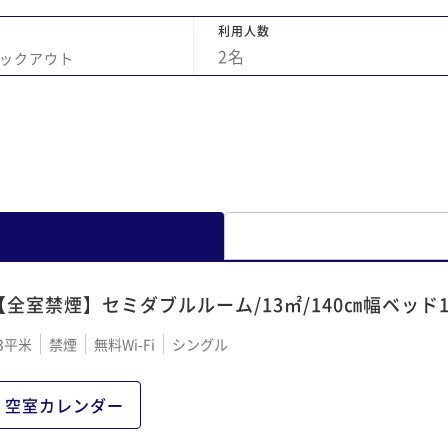
いです。リクエストにはお応えしてくれると
利用人数
のことですが、そこにパジャマを対象にして
2
名
ックアウト
ほしかった。 ぜひご検討くださると嬉しいで
す。 総合的に大満足で今後も利用させていた
だきます。
【全室禁煙】セミダブルルーム/13㎡/140㎝幅ベッド
3平米
禁煙
無料Wi-Fi
シングル
空室カレンダー