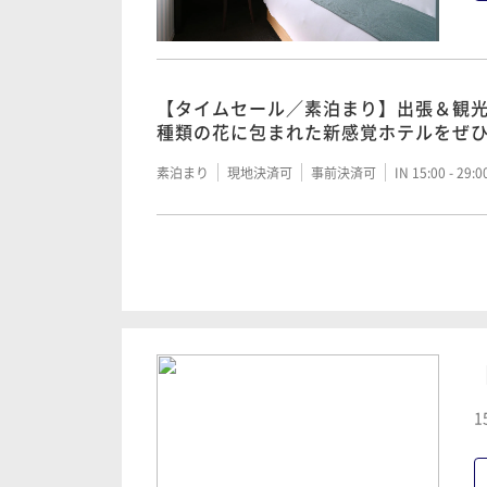
【タイムセール／朝食付】気分に合わせ
で一日をスタート！
【タイムセール／素泊まり】出張＆観光
種類の花に包まれた新感覚ホテルをぜ
朝食付き
現地決済可
事前決済可
IN 15:00 - 29:
素泊まり
現地決済可
事前決済可
IN 15:00 - 29:
【選べる朝食で一日をスタート！】観
佇むホテル「朝食付きプラン」
【基本／食事無し】アクセス便利！充
スタイル「素泊まりプラン」
朝食付き
現地決済可
事前決済可
IN 15:00 - 24:
素泊まり
現地決済可
事前決済可
IN 15:00 - 28:
【2連泊／素泊まり】2泊以上の宿泊予
ラン
【レイトアウト／食事無し】食事無し＆
1
り♪レイトチェックアウトプラン
素泊まり
現地決済可
事前決済可
IN 15:00 - 29:
素泊まり
現地決済可
事前決済可
IN 15:00 - 24: