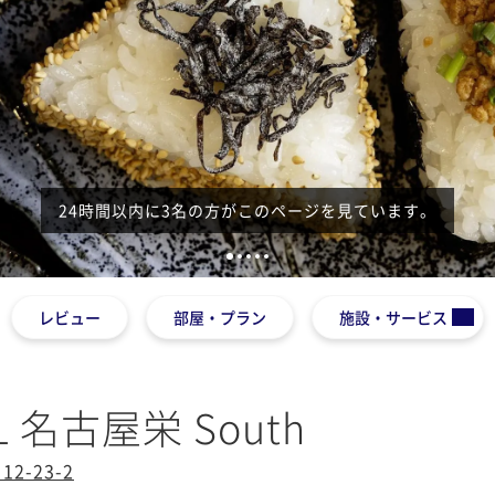
24時間以内に3名の方がこのページを見ています。
1
2
3
4
5
レビュー
部屋・プラン
施設・サービス
L 名古屋栄 South
-23-2