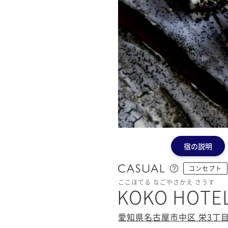
宿の説明
コンセプト
ここほてる なごやさかえ さうす
KOKO HOTE
愛知県名古屋市中区 栄3丁目12