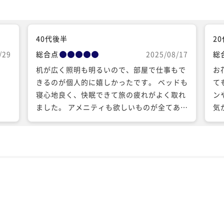
40代後半
2
/29
総合点
2025/08/17
総
机が広く照明も明るいので、部屋で仕事もで
お
きるのが個人的に嬉しかったです。 ベッドも
て
寝心地良く、快眠できて旅の疲れがよく取れ
ン
ました。 アメニティも欲しいものが全てあっ
気
て有り難かったです。 近隣に飲み屋が多く夜
の食事がホテルから近いという点も、そして
ホテル自体は道から離れているので静かであ
るという点もポイント高いです。 一点のみ、
エコ連泊の際はパジャマだけは日数分用意し
ていただけると嬉しいです。タオルは洗った
後の体を拭くものなので3日ごとで構いませ
んが、パジャマは寝汗を吸うものなのでこち
らだけは毎日新しいものをご用意いただきた