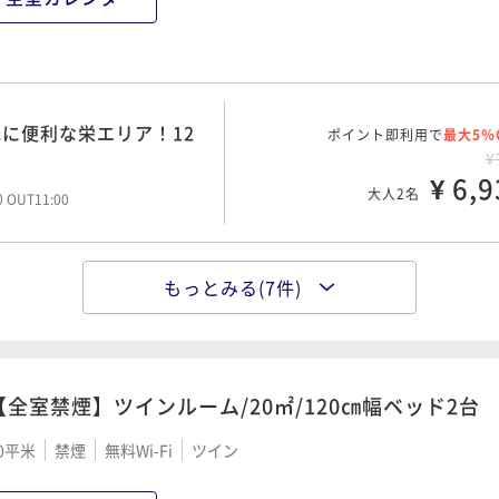
予約にオススメな連泊割
ポイント即利用で
最大5％
¥1
て3種類から選べる朝食
ポイント即利用で
¥ 17,8
最大5％
大人2名
45 OUT11:00
¥1
に便利な栄エリア！12
ポイント即利用で
¥ 9,5
最大5％
大人2名
ひ
00 OUT11:00
¥
¥ 6,9
大人2名
00 OUT11:00
約にオススメな連泊割プ
ポイント即利用で
最大5％
¥1
光・お仕事に便利な栄に
ポイント即利用で
¥ 17,9
最大5％
大人2名
00 OUT11:00
¥1
もっとみる(7件)
実空間でシンプルな滞在
ポイント即利用で
¥ 10,5
最大5％
大人2名
45 OUT11:00
¥
¥ 7,7
大人2名
00 OUT10:00
予約にオススメな連泊割
ポイント即利用で
最大5％
¥3
【全室禁煙】ツインルーム/20㎡/120㎝幅ベッド2台
約にオススメな連泊割プ
ポイント即利用で
¥ 29,3
最大5％
大人2名
45 OUT11:00
¥1
て3種類から選べる朝食
0平米
禁煙
無料Wi-Fi
ツイン
ポイント即利用で
¥ 12,0
最大5％
大人2名
00 OUT11:00
¥1