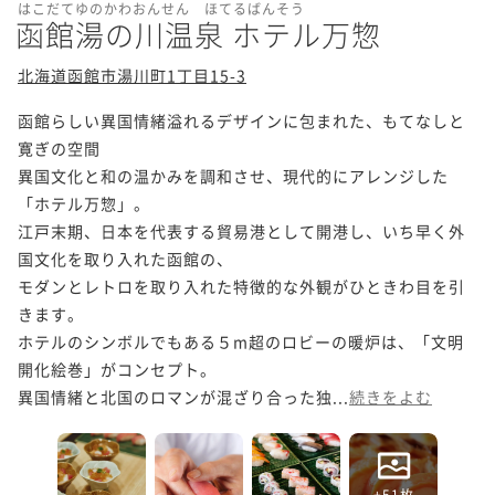
はこだてゆのかわおんせん ほてるばんそう
函館湯の川温泉 ホテル万惣
北海道函館市湯川町1丁目15-3
函館らしい異国情緒溢れるデザインに包まれた、もてなしと
寛ぎの空間

異国文化と和の温かみを調和させ、現代的にアレンジした
「ホテル万惣」。

江戸末期、日本を代表する貿易港として開港し、いち早く外
国文化を取り入れた函館の、

モダンとレトロを取り入れた特徴的な外観がひときわ目を引
きます。

ホテルのシンボルでもある５m超のロビーの暖炉は、「文明
開化絵巻」がコンセプト。

異国情緒と北国のロマンが混ざり合った独...
続きをよむ
+51枚