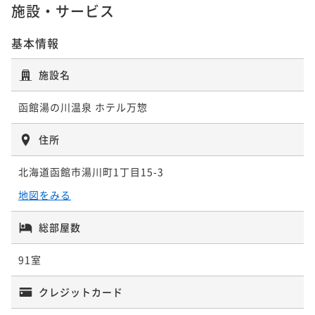
¥ 21,910 ~
2名
施設・サービス
基本情報
ポイントアップ
【ベストレート】北海道の味覚ビュッフェと湯の川温
施設名
泉を愉しむ／夕・朝食付き
函館湯の川温泉 ホテル万惣
二食付き
現地決済可
事前決済可
IN 15:00 - 19:00 OUT10:00
ポイント即利用で
最大7％OFF
住所
¥24,780~
¥ 23,045 ~
2名
北海道函館市湯川町1丁目15-3
地図をみる
総部屋数
91室
クレジットカード