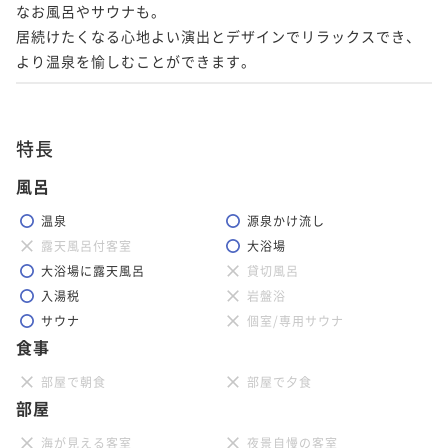
なお風呂やサウナも。

居続けたくなる心地よい演出とデザインでリラックスでき、
より温泉を愉しむことができます。
特長
風呂
温泉
源泉かけ流し
露天風呂付客室
大浴場
大浴場に露天風呂
貸切風呂
入湯税
岩盤浴
サウナ
個室/専用サウナ
食事
部屋で朝食
部屋で夕食
部屋
海が見える客室
夜景自慢の客室