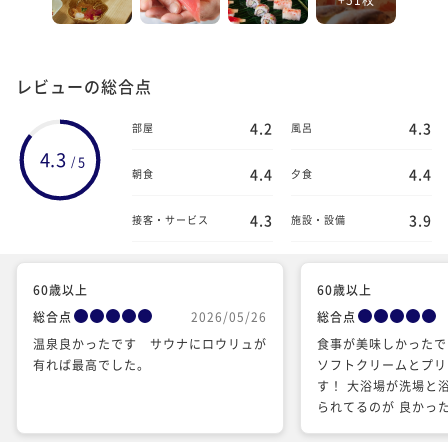
レビューの総合点
4.2
4.3
部屋
風呂
4.3
5
/
4.4
4.4
朝食
夕食
4.3
3.9
接客・サービス
施設・設備
60歳以上
60歳以上
総合点
2026/05/26
総合点
温泉良かったです サウナにロウリュが
食事が美味しかったで
有れば最高でした。
ソフトクリームとプリ
す！ 大浴場が洗場と
られてるのが 良かっ