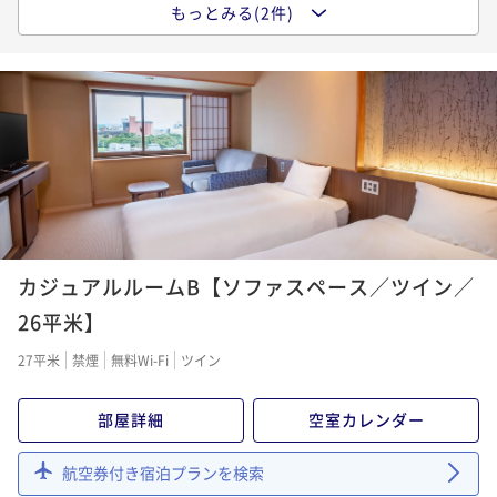
もっとみる(2件)
ポイントアップ
【ベストレート】時間を気にせず観光と温泉を堪能！
朝は北海道の幸を愉しむ／朝食付き
朝食付き
現地決済可
事前決済可
IN 15:00 - 22:00 OUT10:00
ポイント即利用で
最大7％OFF
¥22,100~
¥ 20,553 ~
2名
ポイントアップ
カジュアルルームB【ソファスペース／ツイン／
【ベストレート】北海道の味覚ビュッフェと湯の川温
泉を愉しむ／夕・朝食付き
26平米】
二食付き
現地決済可
事前決済可
IN 15:00 - 19:00 OUT10:00
27平米
禁煙
無料Wi-Fi
ツイン
ポイント即利用で
最大7％OFF
¥22,520~
部屋詳細
空室カレンダー
¥ 20,943 ~
2名
航空券付き宿泊プランを検索