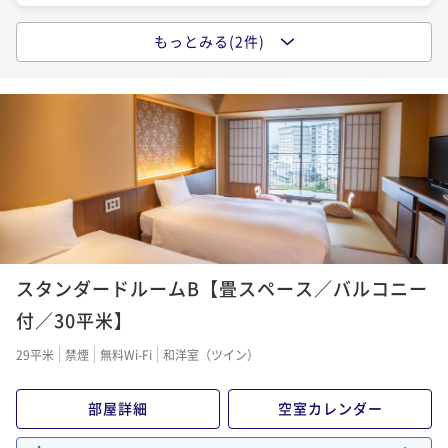
もっとみる(2件)
ポイントアップ
【ベストレート】時間を気にせず観光と温泉を堪能！
朝は北海道の幸を愉しむ／朝食付き
朝食付き
現地決済可
事前決済可
IN 15:00 - 22:00 OUT10:00
ポイント即利用で
最大7％OFF
¥23,300~
¥ 21,669 ~
2名
ポイントアップ
スタンダードルームB【畳スペース／バルコニー
【ベストレート】北海道の味覚ビュッフェと湯の川温
泉を愉しむ／夕・朝食付き
付／30平米】
二食付き
現地決済可
事前決済可
IN 15:00 - 19:00 OUT10:00
29平米
禁煙
無料Wi-Fi
和洋室（ツイン）
ポイント即利用で
最大7％OFF
¥24,780~
部屋詳細
空室カレンダー
¥ 23,045 ~
2名