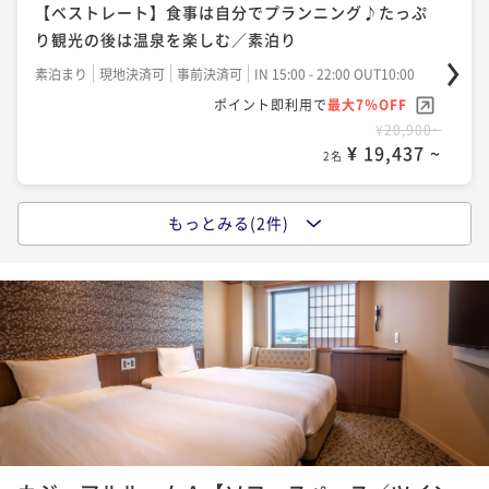
【ベストレート】食事は自分でプランニング♪たっぷ
り観光の後は温泉を楽しむ／素泊り
素泊まり
現地決済可
事前決済可
IN 15:00 - 22:00 OUT10:00
ポイント即利用で
最大7％OFF
¥20,900~
¥ 19,437 ~
2名
もっとみる(2件)
ポイントアップ
【ベストレート】時間を気にせず観光と温泉を堪能！
朝は北海道の幸を愉しむ／朝食付き
朝食付き
現地決済可
事前決済可
IN 15:00 - 22:00 OUT10:00
ポイント即利用で
最大7％OFF
¥22,140~
¥ 20,590 ~
2名
ポイントアップ