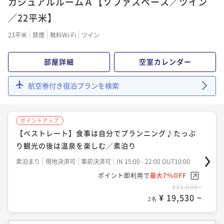
カジュアルルームＡ【ソファスペース／ツイン
【ベストレート】北海道の味覚ビュッフェと湯の川温
泉を愉しむ／夕・朝食付き
／22平米】
二食付き
現地決済可
事前決済可
IN 15:00 - 19:00 OUT10:00
23平米
禁煙
無料Wi-Fi
ツイン
ポイント即利用で
最大7％OFF
¥23,660~
部屋詳細
空室カレンダー
¥ 22,003 ~
2名
航空券付き宿泊プランを検索
ポイントアップ
【ベストレート】食事は自分でプランニング♪たっぷ
り観光の後は温泉を楽しむ／素泊り
素泊まり
現地決済可
事前決済可
IN 15:00 - 22:00 OUT10:00
ポイント即利用で
最大7％OFF
¥21,000~
¥ 19,530 ~
2名