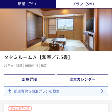
部屋
（
7
）
プラン
（
5
）
件
件
タタミルームＡ【和室／7.5畳】
27平米
禁煙
無料Wi-Fi
和室
部屋詳細
空室カレンダー
航空券付き宿泊プランを検索
ポイントアップ