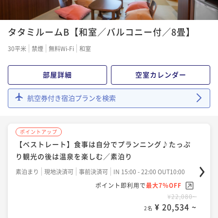
ポイントアップ
タタミルームB【和室／バルコニー付／8畳】
【ベストレート】北海道の味覚ビュッフェと湯の川温
泉を愉しむ／夕・朝食付き
30平米
禁煙
無料Wi-Fi
和室
二食付き
現地決済可
事前決済可
IN 15:00 - 19:00 OUT10:00
ポイント即利用で
最大7％OFF
部屋詳細
空室カレンダー
¥23,660~
¥ 22,003 ~
2名
航空券付き宿泊プランを検索
ポイントアップ
【ベストレート】食事は自分でプランニング♪たっぷ
り観光の後は温泉を楽しむ／素泊り
素泊まり
現地決済可
事前決済可
IN 15:00 - 22:00 OUT10:00
ポイント即利用で
最大7％OFF
¥22,080~
¥ 20,534 ~
2名