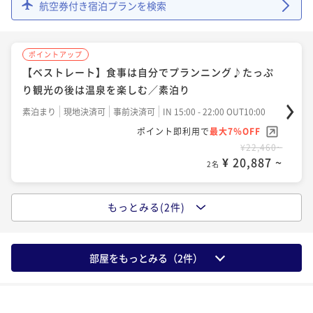
航空券付き宿泊プランを検索
ポイントアップ
【ベストレート】食事は自分でプランニング♪たっぷ
り観光の後は温泉を楽しむ／素泊り
素泊まり
現地決済可
事前決済可
IN 15:00 - 22:00 OUT10:00
ポイント即利用で
最大7％OFF
¥22,460~
¥ 20,887 ~
2名
もっとみる(2件)
ポイントアップ
【ベストレート】時間を気にせず観光と温泉を堪能！
朝は北海道の幸を愉しむ／朝食付き
部屋をもっとみる（
2
件）
朝食付き
現地決済可
事前決済可
IN 15:00 - 22:00 OUT10:00
ポイント即利用で
最大7％OFF
¥23,560~