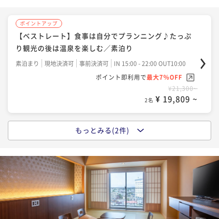
ポイントアップ
【ベストレート】食事は自分でプランニング♪たっぷ
り観光の後は温泉を楽しむ／素泊り
素泊まり
現地決済可
事前決済可
IN 15:00 - 22:00 OUT10:00
ポイント即利用で
最大7％OFF
¥21,300~
¥ 19,809 ~
2名
もっとみる(2件)
ポイントアップ
【ベストレート】時間を気にせず観光と温泉を堪能！
朝は北海道の幸を愉しむ／朝食付き
朝食付き
現地決済可
事前決済可
IN 15:00 - 22:00 OUT10:00
ポイント即利用で
最大7％OFF
¥22,400~
¥ 20,832 ~
2名