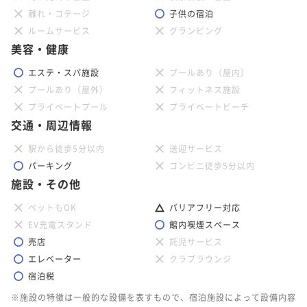
離れ・コテージ
子供の宿泊
ルームサービス
グランピング
美容・健康
エステ・スパ施設
プールあり（屋内）
プールあり（屋外）
フィットネス施設
プライベートプール
プライベートビーチ
交通・周辺情報
駅から徒歩5分以内
送迎サービス
パーキング
コンビニ徒歩5分以内
施設・その他
ペットもOK
バリアフリー対応
EV充電スタンド
館内喫煙スペース
売店
託児サービス
エレベーター
クラブラウンジ
宿泊税
※施設の特徴は一般的な設備を表すもので、宿泊施設によって設備内容