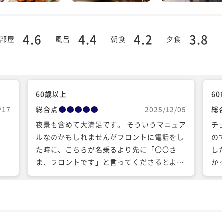
4.6
4.4
4.2
3.8
部屋
風呂
朝食
夕食
60歳以上
6
/17
総合点
2025/12/05
総
夜景も含めて大満足です。 そういうマニュア
チ
ルなのかもしれませんがフロントに電話をし
の
た時に、こちらが名乗るより先に「〇〇さ
し
ま、フロントです」と言ってくださるとより
か
よいと思いました。
や
ー
念