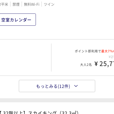
2平米
禁煙
無料Wi-Fi
ツイン
空室カレンダー
ポイント即利用で
最大7％
¥2
¥ 25,7
大人2名
もっとみる(12件)
ポイント即利用で
最大7％
¥3
¥ 29,4
大人2名
00 OUT12:00
【 32階以上】スカイキング（32.3㎡）