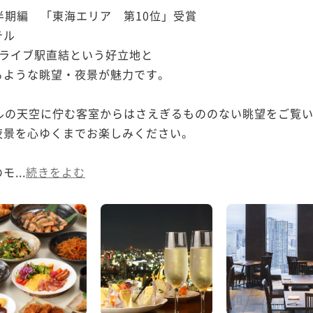
上半期編　「東海エリア　第10位」受賞

ル

ライブ駅直結という好立地と

ような眺望・夜景が魅力です。

ートルの天空に佇む客室からはさえぎるもののない眺望をご覧い
景を心ゆくまでお楽しみください。

...
続きをよむ