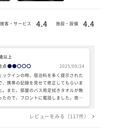
4.4
4.4
接客・サービス
施設・設備
0歳以上
合点
2025/09/24
ェックインの時、宿泊料を多く提示された
で、携帯の記録を見せて修正してもらいま
た。また、部屋のバス用足拭きタオルが無
ったので、フロントに電話しました。夜景
朝食は良かっただけに、ホテルとしてのサ
ビスに対する基本姿勢が不十分で、少し残
レビューをみる（117件）
でした。