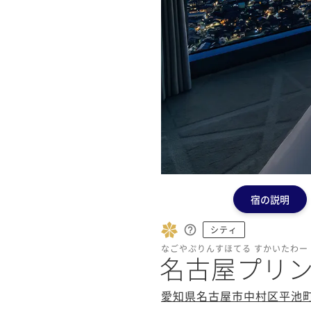
宿の説明
シティ
なごやぷりんすほてる すかいたわー
名古屋プリン
愛知県名古屋市中村区平池町4-