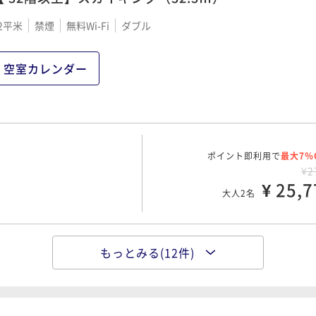
2平米
禁煙
無料Wi-Fi
ダブル
ポイント即利用で
最大7％
¥3
¥ 31,1
大人2名
空室カレンダー
ポイント即利用で
最大7％
¥3
ポイント即利用で
¥ 35,5
最大7％
大人2名
00 OUT12:00
¥2
¥ 25,7
大人2名
ポイント即利用で
最大37％
7時30分
¥6
もっとみる(12件)
ポイント即利用で
¥ 38,9
最大7％
大人2名
00 OUT12:00
¥3
¥ 29,4
大人2名
00 OUT12:00