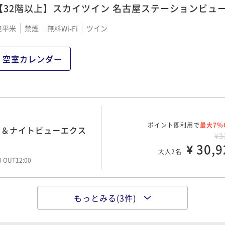
【32階以上】スカイツイン 名古屋ステーションビュ
ポイント即利用で
最大7％
 夕食19時30分
¥4
2平米
禁煙
無料Wi-Fi
ツイン
ポイント即利用で
¥ 38,9
最大7％
大人2名
¥3
¥ 31,1
大人2名
空室カレンダー
ポイント即利用で
最大7％
 夕食17時30分
¥4
ポイント即利用で
¥ 38,9
最大7％
大人2名
¥3
¥ 35,5
ポイント即利用で
最大7％
大人2名
イ＆ナイトビューエクス
00 OUT12:00
¥3
¥ 30,9
大人2名
ポイント即利用で
最大7％
00 OUT12:00
¥4
ポイント即利用で
¥ 44,4
最大7％
大人2名
00 OUT12:00
¥3
¥ 36,8
もっとみる(3件)
大人2名
00 OUT12:00
ポイント即利用で
最大7％
イ＆ナイトビューエクス
¥3