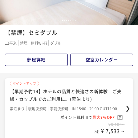
1
2
3
4
5
6
7
8
【禁煙】セミダブル
12平米
禁煙
無料Wi-Fi
ダブル
部屋詳細
空室カレンダー
ポイントアップ
【早期予約14】ホテルの品質と快適さの新体験！ご夫
婦・カップルでのご利用に。(素泊まり)
素泊まり
現地決済可
事前決済可
IN 15:00 - 29:00 OUT11:00
ポイント即利用で
最大7％OFF
¥8,100~
¥ 7,533 ~
2名