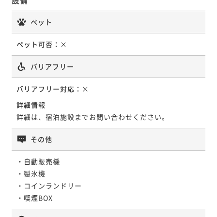
ネス利用にも最適です。(朝食付き)
朝食付き
現地決済可
事前決済可
IN 15:00 - 29:00 OUT11:00
ペット
ポイント即利用で
最大7％OFF
朝食付き
現地決済可
事前決済可
IN 15:00 - 29:00 OUT11:00
¥10,600~
ポイント即利用で
最大7％OFF
ペット可否：
×
¥ 9,858 ~
2名
¥18,000~
¥ 16,740 ~
2名
バリアフリー
ポイントアップ
バリアフリー対応：
×
【スタンダードプラン】ホテルの品質と快適さの新体
ポイントアップ
験！ビジネス利用にも最適です。(朝食付き)
詳細情報
【連泊プラン】ホテルの品質と快適さの新体験！ご夫
詳細は、宿泊施設までお問い合わせください。
婦・カップルでのご利用に。(朝食付き)
朝食付き
現地決済可
事前決済可
IN 15:00 - 29:00 OUT11:00
ポイント即利用で
最大7％OFF
朝食付き
現地決済可
事前決済可
IN 15:00 - 29:00 OUT11:00
その他
¥10,600~
ポイント即利用で
最大7％OFF
¥ 9,858 ~
2名
¥18,000~
・自動販売機

¥ 16,740 ~
2名
・製氷機

・コインランドリー

ポイントアップ
・喫煙BOX
【連泊プラン】ホテルの品質と快適さの新体験！ご夫
婦・カップルでのご利用に。(素泊まり)