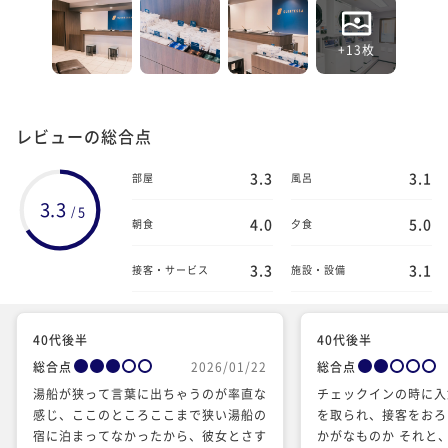
+13枚
レビューの総合点
3.3
3.1
部屋
風呂
3.3
5
/
4.0
5.0
朝食
夕食
3.3
3.1
接客・サービス
施設・設備
40代後半
40代後半
総合点
2026/01/22
総合点
湯船が狭って言葉に出ちゃうのが率直な
チェックインの時に入
感じ、ここのところここまで狭い湯船の
を取られ、接客をおろ
宿に泊まってなかったから、彼女とさす
かがなものか それと、今回は、暖房を