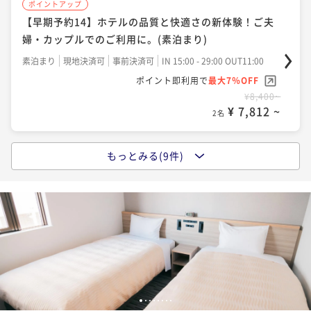
ポイントアップ
【早期予約14】ホテルの品質と快適さの新体験！ご夫
ポイントアップ
婦・カップルでのご利用に。(素泊まり)
【早期予約14】ホテルの品質と快適さの新体験！ご夫
婦・カップルでのご利用に。(朝食付き)
素泊まり
現地決済可
事前決済可
IN 15:00 - 29:00 OUT11:00
ポイント即利用で
最大7％OFF
朝食付き
現地決済可
事前決済可
IN 15:00 - 29:00 OUT11:00
¥8,400~
ポイント即利用で
最大7％OFF
¥ 7,812 ~
2名
¥9,200~
¥ 8,556 ~
2名
もっとみる(9件)
ポイントアップ
【スタンダードプラン】ホテルの品質と快適さの新体
ポイントアップ
験！ビジネス利用にも最適です。(素泊まり)
【早期予約14】ホテルの品質と快適さの新体験！ビジ
ネス利用にも最適です（朝食付き）
素泊まり
現地決済可
事前決済可
IN 15:00 - 29:00 OUT11:00
ポイント即利用で
最大7％OFF
朝食付き
現地決済可
事前決済可
IN 15:00 - 22:00 OUT10:00
¥8,800~
ポイント即利用で
最大7％OFF
¥ 8,184 ~
2名
¥9,200~
¥ 8,556 ~
2名
1
2
3
4
5
6
7
8
ポイントアップ