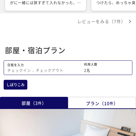
がに一緒には狭すぎて入れなかった、た
つけたら、めっちゃ臭
だ自分も彼女もシャンプーの成分?が良
だった、二人でめっち
かったのがプラス点かと、あとはお部屋
た、結果的に部屋を変
レビューをみる（7件）
の狭さも若干気になった、一人ステイな
空気が悪かった成果、
ら気にならないが、二人だとやはり狭い
手が翌日体調をくずし
と感じた、ただライトを昼光色や昼白色
になった あれは、ないわー 今回に限ら
に選べたりボタンで照度も調節できるの
ず、ここの宿は何回か
部屋・宿泊プラン
が良かった
ド面でもソフト面でも
い宿泊ができてないそ
ここの宿には悪いイメ
利用人数
日程を入力
ッキリ言って
2
名
チェックイン
−
チェックアウト
しぼりこみ
部屋
（
3
）
プラン
（
10
）
件
件