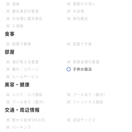
朝食付き
現地決済可
事前決済可
IN 15:00 - 29:00 OUT11:00
温泉
源泉かけ流し
露天風呂付客室
大浴場
ポイント即利用で
最大7％OFF
¥18,800~
大浴場に露天風呂
貸切風呂
¥ 17,484 ~
2名
入湯税
食事
部屋で朝食
部屋で夕食
部屋
海が見える客室
夜景自慢の客室
離れ・コテージ
子供の宿泊
ルームサービス
美容・健康
エステ・スパ施設
プールあり（屋内）
プールあり（屋外）
フィットネス施設
交通・周辺情報
駅から徒歩5分以内
送迎サービス
パーキング