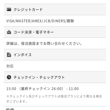
ネス利用にも最適です（朝食付き）
【スタンダードプラン】ホテルの品質と快適さの新体
ポイントアップ
験！ビジネス利用にも最適です。(朝食付き)
【連泊プラン】ホテルの品質と快適さの新体験！ご夫
朝食付き
現地決済可
事前決済可
IN 15:00 - 22:00 OUT10:00
クレジットカード
婦・カップルでのご利用に。(朝食付き)
ポイント即利用で
最大7％OFF
朝食付き
現地決済可
事前決済可
IN 15:00 - 29:00 OUT11:00
VISA/MASTER/AMEX/JCB/DINERS/銀聯
¥10,000~
ポイント即利用で
最大7％OFF
朝食付き
現地決済可
事前決済可
IN 15:00 - 29:00 OUT11:00
¥ 9,300 ~
2名
¥10,100~
ポイント即利用で
最大7％OFF
コード決済・電子マネー
¥ 9,393 ~
2名
¥17,600~
¥ 16,368 ~
2名
ポイントアップ
詳細は、宿泊施設までお問い合わせください。
【早期予約14】ホテルの品質と快適さの新体験！ご夫
ポイントアップ
インボイス
婦・カップルでのご利用に。(朝食付き)
【連泊プラン】ホテルの品質と快適さの新体験！ご夫
婦・カップルでのご利用に。(素泊まり)
朝食付き
現地決済可
事前決済可
IN 15:00 - 29:00 OUT11:00
対応
ポイント即利用で
最大7％OFF
素泊まり
現地決済可
事前決済可
IN 15:00 - 29:00 OUT11:00
¥10,000~
ポイント即利用で
最大7％OFF
チェックイン・チェックアウト
¥ 9,300 ~
2名
¥16,000~
¥ 14,880 ~
15:00
（最終チェックイン 26:00）
- 11:00
2名
※チェックイン及びチェックアウトは宿泊プランにより異なる場合
ポイントアップ
がございます。
【スタンダードプラン】ホテルの品質と快適さの新体
ポイントアップ
験！ご夫婦・カップルでのご利用に。(朝食付き)
設備
【連泊プラン】 ホテルの品質と快適さの新体験！ビジ