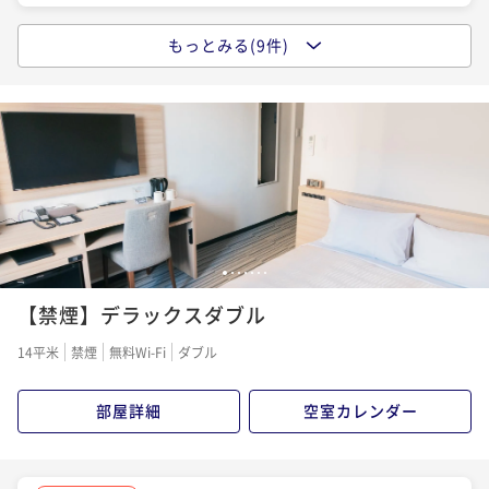
もっとみる(9件)
ポイントアップ
【スタンダードプラン】ホテルの品質と快適さの新体
験！ビジネス利用にも最適です。(素泊まり)
素泊まり
現地決済可
事前決済可
IN 15:00 - 29:00 OUT11:00
ポイント即利用で
最大7％OFF
¥8,500~
¥ 7,905 ~
2名
1
2
3
4
5
6
7
ポイントアップ
【禁煙】デラックスダブル
【スタンダードプラン】ホテルの品質と快適さの新体
験！ご夫婦・カップルでのご利用に。(素泊まり)
14平米
禁煙
無料Wi-Fi
ダブル
素泊まり
現地決済可
事前決済可
IN 15:00 - 29:00 OUT11:00
ポイント即利用で
最大7％OFF
部屋詳細
空室カレンダー
¥8,500~
¥ 7,905 ~
2名