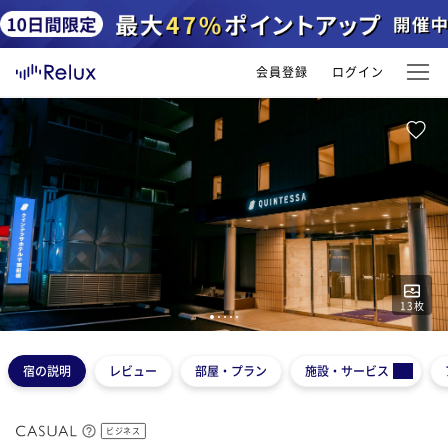
会員登録
ログイン
13
枚
1
2
3
4
5
宿の説明
レビュー
部屋・プラン
施設・サービス
ビジネス