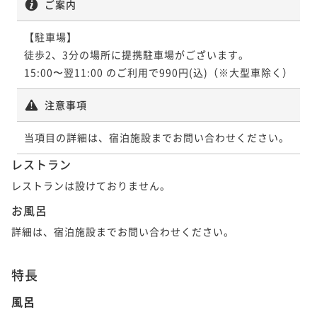
ご案内
素泊まり
現地決済可
事前決済可
IN 15:00 - 29:00 OUT11:00
ポイント即利用で
最大7％OFF
【駐車場】

¥16,800~
徒歩2、3分の場所に提携駐車場がございます。

¥ 15,624 ~
2名
15:00〜翌11:00 のご利用で990円(込)（※大型車除く）
注意事項
ポイントアップ
【連泊プラン】 ホテルの品質と快適さの新体験！ビジ
当項目の詳細は、宿泊施設までお問い合わせください。
ネス利用にも最適です。(朝食付き)
レストラン
朝食付き
現地決済可
事前決済可
IN 15:00 - 29:00 OUT11:00
レストランは設けておりません。
ポイント即利用で
最大7％OFF
¥18,800~
お風呂
¥ 17,484 ~
2名
詳細は、宿泊施設までお問い合わせください。
ポイントアップ
特長
【連泊プラン】ホテルの品質と快適さの新体験！ご夫
風呂
婦・カップルでのご利用に。(朝食付き)