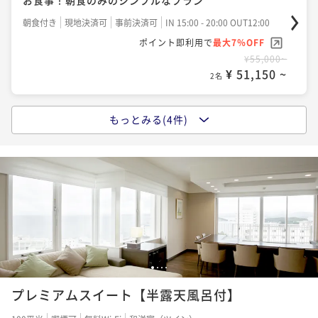
【特別ディナー×創作フレンチ（レストラン）】『熊
野牛』をメインに、質も量もワンランクUPの贅沢を。
朝食付き
現地決済可
事前決済可
IN 15:00 - 20:00 OUT12:00
ポイント即利用で
最大7％OFF
二食付き
現地決済可
事前決済可
IN 15:00 - 19:00 OUT12:00
¥55,000~
ポイント即利用で
最大7％OFF
¥ 51,150 ~
2名
¥89,100~
¥ 82,863 ~
2名
もっとみる(4件)
ポイントアップ
【直前割でお得に】 人気のスタンダード×創作フレ
ポイントアップ
ンチ（レストラン）プランが特別価格
【環境にやさしいECO連泊】清掃不要で特典付き！＜
スタンダード×創作フレンチ（レストラン）＞
二食付き
現地決済可
事前決済可
IN 15:00 - 19:00 OUT12:00
ポイント即利用で
最大7％OFF
二食付き
現地決済可
事前決済可
IN 15:00 - 19:00 OUT12:00
¥71,280~
ポイント即利用で
最大7％OFF
¥ 66,290 ~
2名
¥149,600~
¥ 139,128 ~
2名
1
2
3
4
ポイントアップ
プレミアムスイート【半露天風呂付】
【スタンダード×創作フレンチ（レストラン）】オー
ベルジュで創作ディナーに舌鼓&美肌の温泉で癒しの旅