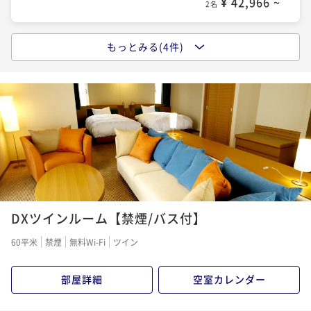
¥ 42,966 ~
2名
もっとみる(4件)
ポイントアップ
【直前割でお得に】 人気のスタンダード×創作フレ
ンチ（レストラン）プランが特別価格
二食付き
現地決済可
事前決済可
IN 15:00 - 19:00 OUT12:00
ポイント即利用で
最大7％OFF
¥63,360~
¥ 58,924 ~
2名
ポイントアップ
DXツインルーム【禁煙/バス付】
【スタンダード×創作フレンチ（レストラン）】オー
ベルジュで創作ディナーに舌鼓&美肌の温泉で癒しの旅
60平米
禁煙
無料Wi-Fi
ツイン
二食付き
現地決済可
事前決済可
IN 15:00 - 19:00 OUT12:00
ポイント即利用で
最大7％OFF
部屋詳細
空室カレンダー
¥66,000~
¥ 61,380 ~
2名