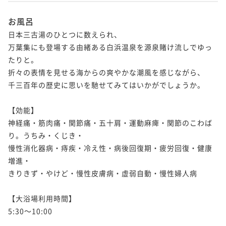
お風呂
日本三古湯のひとつに数えられ、

万葉集にも登場する由緒ある白浜温泉を源泉賭け流しでゆっ
たりと。

折々の表情を見せる海からの爽やかな潮風を感じながら、

千三百年の歴史に思いを馳せてみてはいかがでしょうか。

【効能】

神経痛・筋肉痛・関節痛・五十肩・運動麻痺・関節のこわば
り。うちみ・くじき・

慢性消化器病・痔疾・冷え性・病後回復期・疲労回復・健康
増進・

きりきず・やけど・慢性皮膚病・虚弱自動・慢性婦人病

【大浴場利用時間】

5:30～10:00
