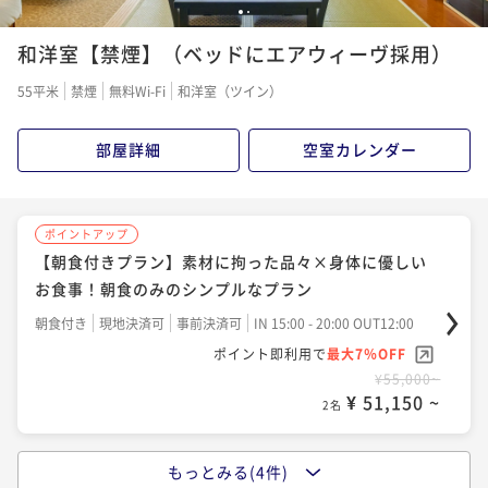
1
2
ポイントアップ
和洋室【禁煙】（ベッドにエアウィーヴ採用）
【スタンダード×創作フレンチ（レストラン）】オー
ベルジュで創作ディナーに舌鼓&美肌の温泉で癒しの旅
55平米
禁煙
無料Wi-Fi
和洋室（ツイン）
二食付き
現地決済可
事前決済可
IN 15:00 - 19:00 OUT12:00
ポイント即利用で
最大7％OFF
部屋詳細
空室カレンダー
¥74,800~
¥ 69,564 ~
2名
ポイントアップ
【朝食付きプラン】素材に拘った品々×身体に優しい
ポイントアップ
お食事！朝食のみのシンプルなプラン
【ReFaルーム体験プラン】話題の美容製品でワンラン
ク上の滞在を＜創作フレンチ（レストラン）＞
朝食付き
現地決済可
事前決済可
IN 15:00 - 20:00 OUT12:00
ポイント即利用で
最大7％OFF
二食付き
現地決済可
事前決済可
IN 15:00 - 19:00 OUT12:00
¥55,000~
ポイント即利用で
最大7％OFF
¥ 51,150 ~
2名
¥77,800~
¥ 72,354 ~
2名
もっとみる(4件)
ポイントアップ