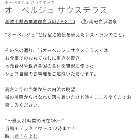
おーべるじゅ さうすてらす
オーベルジュ サウステラス
和歌山県西牟婁郡白浜町2998-10
南紀白浜温泉
“オーベルジュ”とは宿泊施設を備えたレストランのこと。

その名の通り、当オーベルジュサウステラスでは

お食事でのおもてなしに重きを置き、

地元食材や世界各国の食材を贅沢に使った

シェフ自慢のお料理をご堪能いただけます。

高台に佇む当館からの白浜の眺望、

街の喧騒からはなれた落ち着いたひと時をこころゆくまでお
楽しみください。

*～最大21時間の滞在OK～*

当館チェックアウトは12時まで！

時...
続きをよむ