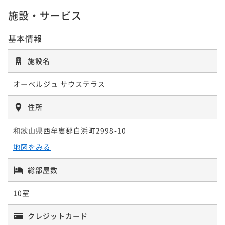
ポイント即利用で
最大7％OFF
二食付き
現地決済可
事前決済可
IN 15:00 - 19:00 OUT12:00
施設・サービス
¥124,740~
ポイント即利用で
最大7％OFF
¥ 116,008 ~
2名
¥149,600~
基本情報
¥ 139,128 ~
2名
施設名
ポイントアップ
【鉄板焼きディナー（部屋食）】お部屋で焼きたての
オーベルジュ サウステラス
お料理を愉しむ贅沢プラン＜プレミアムスイート限定
＞
二食付き
現地決済可
事前決済可
IN 15:00 - 19:00 OUT12:00
住所
ポイント即利用で
最大7％OFF
和歌山県西牟婁郡白浜町2998-10
¥134,200~
¥ 124,806 ~
2名
地図をみる
総部屋数
ポイントアップ
【バラ風呂付】お部屋で鉄板焼きディナーをご用意！
10室
記念日やご褒美に♪＜特典付き＞
二食付き
現地決済可
事前決済可
IN 15:00 - 19:00 OUT12:00
クレジットカード