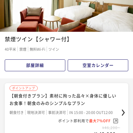
禁煙ツイン【シャワー付】
40平米
禁煙
無料Wi-Fi
ツイン
部屋詳細
空室カレンダー
ポイントアップ
【朝食付きプラン】素材に拘った品々×身体に優しい
お食事！朝食のみのシンプルなプラン
朝食付き
現地決済可
事前決済可
IN 15:00 - 20:00 OUT12:00
ポイント即利用で
最大7％OFF
¥46,200~