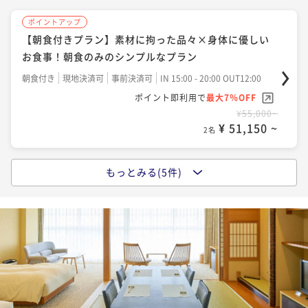
ポイントアップ
【朝食付きプラン】素材に拘った品々×身体に優しい
ポイントアップ
お食事！朝食のみのシンプルなプラン
【特別ディナー×創作フレンチ（レストラン）】『熊
野牛』をメインに、質も量もワンランクUPの贅沢を。
朝食付き
現地決済可
事前決済可
IN 15:00 - 20:00 OUT12:00
ポイント即利用で
最大7％OFF
二食付き
現地決済可
事前決済可
IN 15:00 - 19:00 OUT12:00
¥55,000~
ポイント即利用で
最大7％OFF
¥ 51,150 ~
2名
¥80,300~
¥ 74,679 ~
2名
もっとみる(5件)
ポイントアップ
【直前割でお得に】 人気のスタンダード×創作フレ
ポイントアップ
ンチ（レストラン）プランが特別価格
【環境にやさしいECO連泊】清掃不要で特典付き！＜
スタンダード×創作フレンチ（レストラン）＞
二食付き
現地決済可
事前決済可
IN 15:00 - 19:00 OUT12:00
ポイント即利用で
最大7％OFF
二食付き
現地決済可
事前決済可
IN 15:00 - 19:00 OUT12:00
¥71,280~
ポイント即利用で
最大7％OFF
¥ 66,290 ~
2名
¥132,000~
¥ 122,760 ~
2名