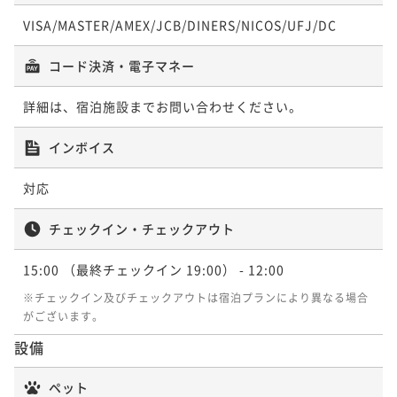
ポイント即利用で
最大7％OFF
VISA/MASTER/AMEX/JCB/DINERS/NICOS/UFJ/DC
¥147,400~
¥ 137,082 ~
2名
コード決済・電子マネー
ポイントアップ
詳細は、宿泊施設までお問い合わせください。
【環境にやさしいECO連泊】清掃不要で特典付き！プ
インボイス
レミアムスイート限定＜鉄板焼きディナー（部屋食）
＞
二食付き
現地決済可
事前決済可
IN 15:00 - 19:00 OUT12:00
対応
ポイント即利用で
最大7％OFF
¥268,400~
チェックイン・チェックアウト
¥ 249,612 ~
2名
15:00
（最終チェックイン 19:00）
- 12:00
※チェックイン及びチェックアウトは宿泊プランにより異なる場合
がございます。
設備
ペット