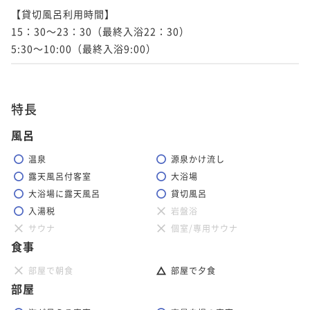
【貸切風呂利用時間】

15：30～23：30（最終入浴22：30）

5:30～10:00（最終入浴9:00）
特長
風呂
温泉
源泉かけ流し
露天風呂付客室
大浴場
大浴場に露天風呂
貸切風呂
入湯税
岩盤浴
サウナ
個室/専用サウナ
食事
部屋で朝食
部屋で夕食
部屋