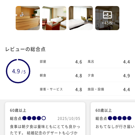
+45枚
レビューの総合点
4.6
4.4
部屋
風呂
4.9
5
/
4.8
4.9
朝食
夕食
4.8
4.4
接客・サービス
施設・設備
60歳以上
60歳以上
総合点
2025/10/05
総合点
食事は朝夕食は量味ともにとても良かっ
おもてなしが行き届い
たです。 結婚記念のデザートも心づか