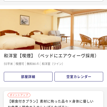
【直前割でお得に】 人気のスタンダード×創作フレ
ポイントアップ
ンチ（レストラン）プランが特別価格
【特別ディナー×創作フレンチ（レストラン）】『熊
野牛』をメインに、質も量もワンランクUPの贅沢を。
二食付き
現地決済可
事前決済可
IN 15:00 - 19:00 OUT12:00
ポイント即利用で
最大7％OFF
二食付き
現地決済可
事前決済可
IN 15:00 - 19:00 OUT12:00
¥71,280~
ポイント即利用で
最大7％OFF
¥ 66,290 ~
2名
¥89,100~
¥ 82,863 ~
2名
1
2
ポイントアップ
和洋室【喫煙】（ベッドにエアウィーヴ採用）
【スタンダード×創作フレンチ（レストラン）】オー
ポイントアップ
ベルジュで創作ディナーに舌鼓&美肌の温泉で癒しの旅
【環境にやさしいECO連泊】清掃不要で特典付き！＜
55平米
喫煙可
無料Wi-Fi
和洋室（ツイン）
スタンダード×創作フレンチ（レストラン）＞
二食付き
現地決済可
事前決済可
IN 15:00 - 19:00 OUT12:00
ポイント即利用で
最大7％OFF
二食付き
現地決済可
事前決済可
IN 15:00 - 19:00 OUT12:00
部屋詳細
空室カレンダー
¥74,800~
ポイント即利用で
最大7％OFF
¥ 69,564 ~
2名
¥149,600~
¥ 139,128 ~
2名
ポイントアップ
【朝食付きプラン】素材に拘った品々×身体に優しい
ポイントアップ
お食事！朝食のみのシンプルなプラン