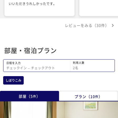
いいただきうれしかったです。
レビューをみる（30件）
部屋・宿泊プラン
利用人数
日程を入力
2
名
チェックイン
−
チェックアウト
しぼりこみ
部屋
（
5
）
プラン
（
10
）
件
件