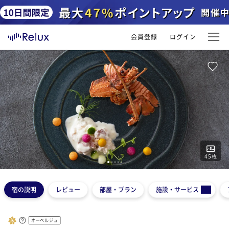
会員登録
ログイン
45
枚
1
2
3
4
5
宿の説明
レビュー
部屋・プラン
施設・サービス
オーベルジュ