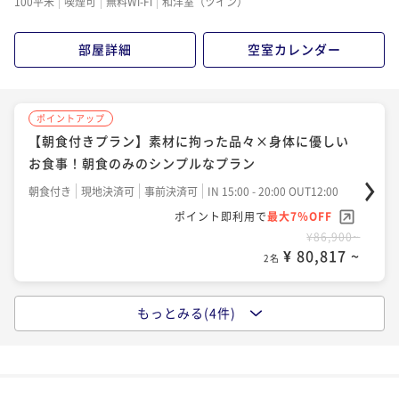
100平米
喫煙可
無料Wi-Fi
和洋室（ツイン）
二食付き
現地決済可
事前決済可
IN 15:00 - 19:00 OUT12:00
ポイント即利用で
最大7％OFF
部屋詳細
空室カレンダー
¥74,800~
¥ 69,564 ~
2名
ポイントアップ
【朝食付きプラン】素材に拘った品々×身体に優しい
ポイントアップ
お食事！朝食のみのシンプルなプラン
【特別ディナー×創作フレンチ（レストラン）】『熊
野牛』をメインに、質も量もワンランクUPの贅沢を。
朝食付き
現地決済可
事前決済可
IN 15:00 - 20:00 OUT12:00
ポイント即利用で
最大7％OFF
二食付き
現地決済可
事前決済可
IN 15:00 - 19:00 OUT12:00
¥86,900~
ポイント即利用で
最大7％OFF
¥ 80,817 ~
2名
¥89,100~
¥ 82,863 ~
2名
もっとみる(4件)
ポイントアップ
【直前割でお得に】 鉄板焼きディナー（部屋食）プ
ポイントアップ
ランが特別価格＜プレミアムスイート限定＞
【環境にやさしいECO連泊】清掃不要で特典付き！＜
スタンダード×創作フレンチ（レストラン）＞
二食付き
現地決済可
事前決済可
IN 15:00 - 19:00 OUT12:00