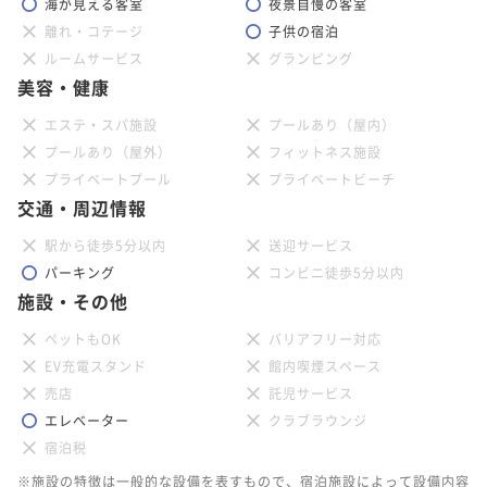
海が見える客室
夜景自慢の客室
離れ・コテージ
子供の宿泊
ルームサービス
グランピング
美容・健康
エステ・スパ施設
プールあり（屋内）
プールあり（屋外）
フィットネス施設
プライベートプール
プライベートビーチ
交通・周辺情報
駅から徒歩5分以内
送迎サービス
パーキング
コンビニ徒歩5分以内
施設・その他
ペットもOK
バリアフリー対応
EV充電スタンド
館内喫煙スペース
売店
託児サービス
エレベーター
クラブラウンジ
宿泊税
※施設の特徴は一般的な設備を表すもので、宿泊施設によって設備内容