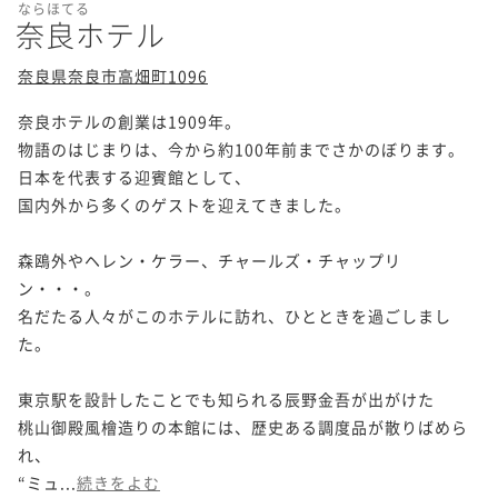
ならほてる
奈良ホテル
奈良県奈良市高畑町1096
奈良ホテルの創業は1909年。

物語のはじまりは、今から約100年前までさかのぼります。

日本を代表する迎賓館として、

国内外から多くのゲストを迎えてきました。

森鴎外やヘレン・ケラー、チャールズ・チャップリ
ン・・・。

名だたる人々がこのホテルに訪れ、ひとときを過ごしまし
た。

東京駅を設計したことでも知られる辰野金吾が出がけた

桃山御殿風檜造りの本館には、歴史ある調度品が散りばめら
れ、

“ミュ...
続きをよむ