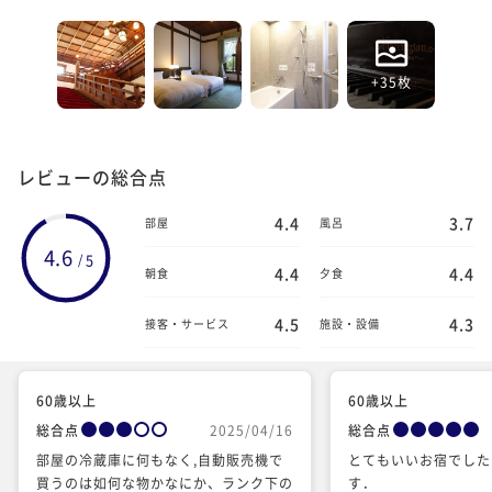
+35枚
レビューの総合点
4.4
3.7
部屋
風呂
4.6
5
/
4.4
4.4
朝食
夕食
4.5
4.3
接客・サービス
施設・設備
60歳以上
60歳以上
総合点
2025/04/16
総合点
部屋の冷蔵庫に何もなく,自動販売機で
とてもいいお宿でした
買うのは如何な物かなにか、ランク下の
す．