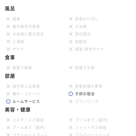
風呂
温泉
源泉かけ流し
露天風呂付客室
大浴場
大浴場に露天風呂
貸切風呂
入湯税
岩盤浴
サウナ
個室/専用サウナ
食事
部屋で朝食
部屋で夕食
部屋
海が見える客室
夜景自慢の客室
離れ・コテージ
子供の宿泊
ルームサービス
グランピング
美容・健康
エステ・スパ施設
プールあり（屋内）
プールあり（屋外）
フィットネス施設
プライベートプール
プライベートビーチ