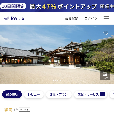
会員登録
ログイン
35
枚
1
2
3
4
5
宿の説明
レビュー
部屋・プラン
施設・サービス
リゾート