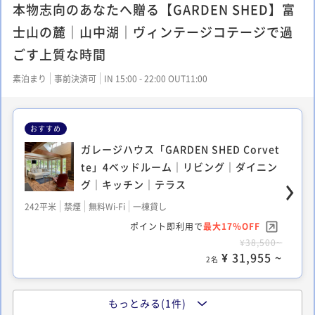
本物志向のあなたへ贈る【GARDEN SHED】富
ど使用済みのものがありちょっと使う勇
気はありませんでした。2階ホールの柵
士山の麓｜山中湖｜ヴィンテージコテージで過
はあった方がいいのでは？
ごす上質な時間
素泊まり
事前決済可
IN 15:00 - 22:00 OUT11:00
おすすめ
ガレージハウス「GARDEN SHED Corvet
te」4ベッドルーム｜リビング｜ダイニン
グ｜キッチン｜テラス
242平米
禁煙
無料Wi-Fi
一棟貸し
ポイント即利用で
最大17％OFF
¥38,500~
¥ 31,955 ~
2名
もっとみる(1件)
カントリーハウス「GARDEN SHED Mont