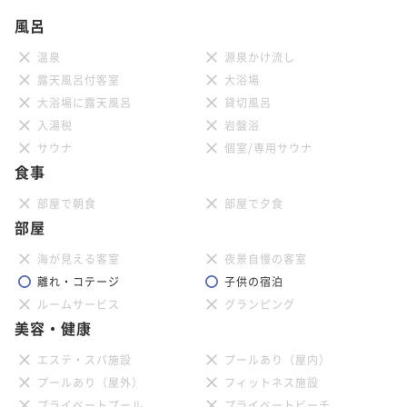
風呂
温泉
源泉かけ流し
露天風呂付客室
大浴場
大浴場に露天風呂
貸切風呂
入湯税
岩盤浴
サウナ
個室/専用サウナ
食事
部屋で朝食
部屋で夕食
部屋
海が見える客室
夜景自慢の客室
離れ・コテージ
子供の宿泊
ルームサービス
グランピング
美容・健康
エステ・スパ施設
プールあり（屋内）
プールあり（屋外）
フィットネス施設
プライベートプール
プライベートビーチ