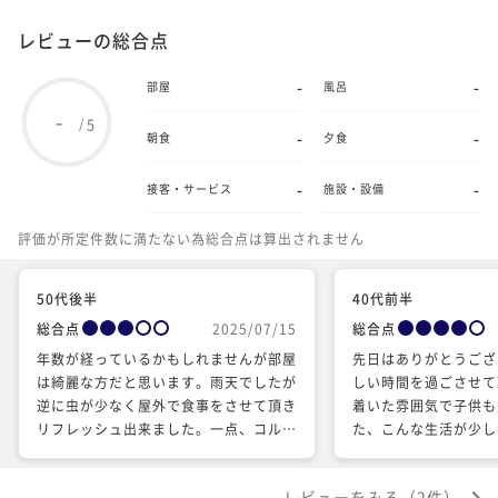
レビューの総合点
-
-
部屋
風呂
-
5
/
-
-
朝食
夕食
-
-
接客・サービス
施設・設備
評価が所定件数に満たない為総合点は算出されません
50代後半
40代前半
総合点
2025/07/15
総合点
年数が経っているかもしれませんが部屋
先日はありがとうござ
は綺麗な方だと思います。雨天でしたが
しい時間を過ごさせて
逆に虫が少なく屋外で食事をさせて頂き
着いた雰囲気で子供も
リフレッシュ出来ました。一点、コルベ
た、こんな生活が少し
ット側の宿泊をしたのですが屋根付き駐
た。
車場もこちらの借りた範囲と思ってまし
レビューをみる（2件）