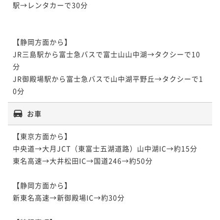
駅→レンタカーで30分

【静岡方面から】

JR三島駅から富士急バスで富士山山中湖→タクシーで10
分

JR御殿場駅から富士急バスで山中湖平野丘→タクシーで1
0分
お車
【東京方面から】

中央道→大月JCT（東富士五湖道路）山中湖IC→約15分

東名高速→大井松田IC→国道246→約50分

【静岡方面から】

新東名高速→新御殿場IC→約30分
