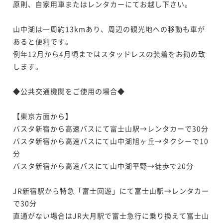
原則、自家用車またはレンタカーにてお越し下さい。

山中湖は一周約13kmあり、周辺の観光地への移動も車が
あると便利です。

例年12月から4月頃まではスタッドレスの装着をお勧め致
します。

◆公共交通機関をご使用の場合◆

【東京方面から】

バスタ新宿から高速バスにて富士山駅→レンタカーで30分

バスタ新宿から高速バスにて山中湖旭ヶ丘→タクシーで10
分

バスタ新宿から高速バスにて山中湖平野→徒歩で20分

JR新宿駅から特急「富士回遊」にて富士山駅→レンタカー
で30分

直通がない場合はJR大月駅で富士急行に乗り換えて富士山