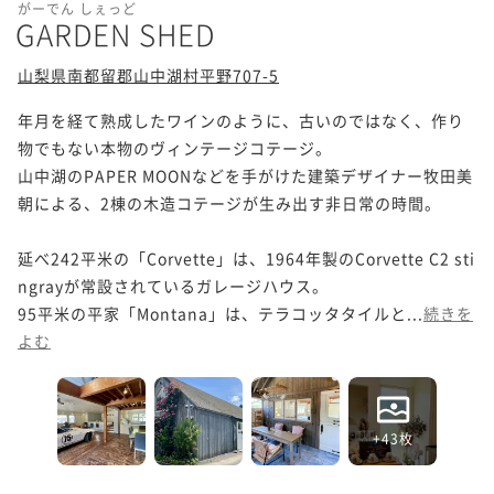
がーでん しぇっど
GARDEN SHED
山梨県南都留郡山中湖村平野707-5
年月を経て熟成したワインのように、古いのではなく、作り
物でもない本物のヴィンテージコテージ。 

山中湖のPAPER MOONなどを手がけた建築デザイナー牧田美
朝による、2棟の木造コテージが生み出す非日常の時間。 

延べ242平米の「Corvette」は、1964年製のCorvette C2 sti
ngrayが常設されているガレージハウス。 

95平米の平家「Montana」は、テラコッタタイルと...
続きを
よむ
+43枚