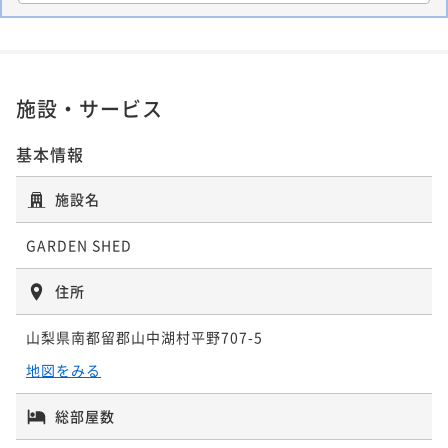
ana」スイートルーム｜ダイニング｜キッ
チン｜テラス
95平米
禁煙
無料Wi-Fi
一棟貸し
施設・サービス
ポイント即利用で
最大17％OFF
¥36,300~
¥ 30,129 ~
基本情報
2名
施設名
GARDEN SHED
住所
山梨県南都留郡山中湖村平野707-5
地図をみる
総部屋数