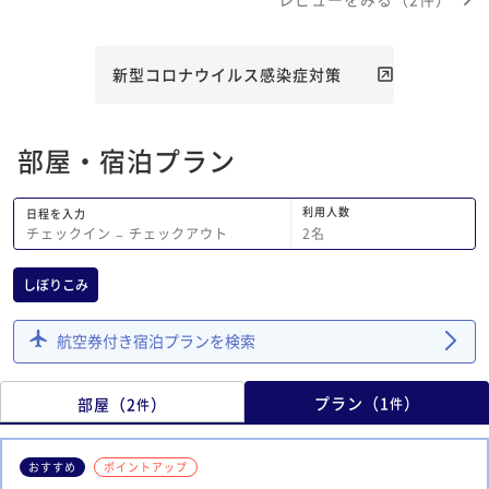
た。こちらの棟の建物にも扉があり出る
とすぐそこに行けるようになっていまし
たので。買出しから戻りましたら向かい
の方が駐車されてました。 なので雨の
新型コロナウイルス感染症対策
中濡れて出入りするようになってしまい
ました。共用ならばその隣に停めてくれ
ればとは思いましたし言いに行けば済む
部屋・宿泊プラン
かもしれませんがうちのが喜んでいたの
でせっかくの旅行だから嫌な気持ちにな
りたくはなかったのでそのまま過ごしま
利用人数
日程を入力
した。 道を挟んで停める人も珍しいと
2
名
チェックイン
−
チェックアウト
は思いますがその駐車場に何々用とか案
内があれば良いのではと思いました。
しぼりこみ
チェックインの際に停電があったらしく
オーナーがすぐに来て対応されててたの
航空券付き宿泊プランを検索
で安心感があります。 換気扇が動かな
い、洗濯場にある天井乾燥機が使えな
い、タオル等が置いてある干してあると
プラン
（
1
）
部屋
（
2
）
件
件
ころの扉の鍵が壊れてるなどはあります
が全体的には良いと思います。 食器、
キッチン用品が揃っていますので手ぶら
おすすめ
ポイントアップ
で行けます。冷蔵庫の中の調味料、氷な