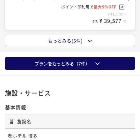
34平米
禁煙
無料Wi-Fi
ツイン
42平米
禁煙
無料Wi-Fi
ツイン
ポイント即利用で
最大5％OFF
¥41,660~
ポイント即利用で
最大5％OFF
ポイント即利用で
最大5％OFF
¥ 39,577 ~
2名
¥46,000~
¥54,120~
¥ 43,700 ~
¥ 51,414 ~
2名
2名
もっとみる(5件)
プレミアム スーペリアキングダブル＜禁
煙・上層階＞
デラックスキングダブル＜禁煙＞
ラグジュアリーキングダブル＜禁煙＞
プランをもっとみる（
7
件）
30平米
禁煙
無料Wi-Fi
ダブル
36平米
禁煙
無料Wi-Fi
ダブル
42平米
禁煙
無料Wi-Fi
ダブル
ポイント即利用で
最大5％OFF
¥41,660~
ポイント即利用で
最大5％OFF
ポイント即利用で
最大5％OFF
¥ 39,577 ~
施設・サービス
2名
¥49,000~
¥54,120~
¥ 46,550 ~
¥ 51,414 ~
2名
2名
基本情報
プレミアム デラックスツイン＜禁煙・上層
施設名
階＞
ラグジュアリーツイン＜禁煙＞
都ホテル 博多
34平米
禁煙
無料Wi-Fi
ツイン