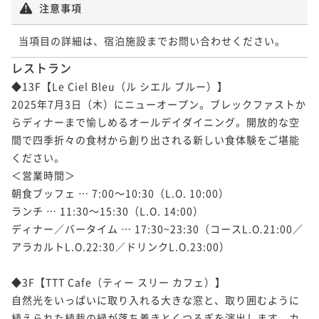
注意事項
当項目の詳細は、宿泊施設までお問い合わせください。
レストラン
◆13F【Le Ciel Bleu（ル シエル ブルー）】

2025年7月3日（木）にニューオープン。ブレックファストか
らディナーまで愉しめるオールデイダイニング。開放的な空
間で四季折々の食材から創り出される新しい食体験をご堪能
ください。

＜営業時間＞

朝食ブッフェ … 7:00～10:30（L.O. 10:00）

ランチ … 11:30～15:30（L.O. 14:00）

ディナー／バータイム … 17:30~23:30（コースL.O.21:00／
アラカルトL.O.22:30／ドリンクL.O.23:00）

◆3F【TTT Cafe（ティー スリー カフェ）】

自然光をいっぱいに取り入れる大きな窓と、取り囲むように
植えられた植栽の緑が落ち着きとくつろぎを演出します。カ