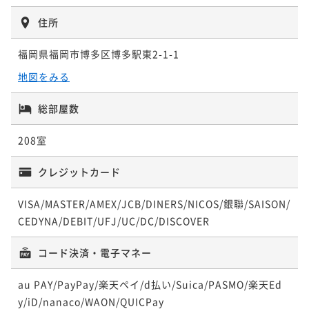
42平米
禁煙
無料Wi-Fi
ツイン
ポイント即利用で
最大5％OFF
住所
¥45,820~
ポイント即利用で
最大5％OFF
¥ 43,529 ~
2名
¥59,000~
福岡県福岡市博多区博多駅東2-1-1
¥ 56,050 ~
2名
地図をみる
総部屋数
プレミアム デラックスキングダブル＜禁
煙・上層階＞
ラグジュアリーキングダブル＜禁煙＞
208室
36平米
禁煙
無料Wi-Fi
ダブル
クレジットカード
42平米
禁煙
無料Wi-Fi
ダブル
ポイント即利用で
最大5％OFF
¥48,300~
ポイント即利用で
最大5％OFF
¥ 45,885 ~
VISA/MASTER/AMEX/JCB/DINERS/NICOS/銀聯/SAISON/
2名
¥59,000~
¥ 56,050 ~
CEDYNA/DEBIT/UFJ/UC/DC/DISCOVER
2名
コード決済・電子マネー
プレミアム ラグジュアリーキングダブル＜
禁煙・上層階＞
au PAY/PayPay/楽天ペイ/d払い/Suica/PASMO/楽天Ed
y/iD/nanaco/WAON/QUICPay