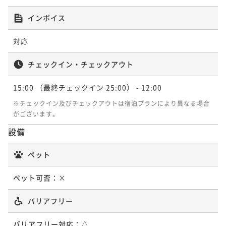
42平米
禁煙
無料Wi-Fi
ダブル
ポイント即利用で
最大5％OFF
インボイス
¥56,600~
¥ 53,770 ~
2名
対応
チェックイン・チェックアウト
プレミアム ラグジュアリーツイン＜禁煙・
15:00
（最終チェックイン 25:00）
- 12:00
上層階＞
※チェックイン及びチェックアウトは宿泊プランにより異なる場合
がございます。
42平米
禁煙
無料Wi-Fi
ツイン
ポイント即利用で
最大5％OFF
設備
¥56,600~
¥ 53,770 ~
2名
ペット
ペット可否：
×
バリアフリー
バリアフリー対応：
△