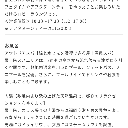
フェタイムやアフタヌーンティーをゆったりとお楽しみいた
だけるロビーラウンジです。

＜営業時間＞ 10:30～17:30（L.O. 17:00）

※アフタヌーンティーは11:30より
お風呂
アウトドアスパ【緑と水と光を満喫できる屋上温泉スパ】

最上階スパエリアは、8mもの高さから流れ落ちる滝が目を引
く空間です。敷地内温泉を用いたプール、ジェットバス、ミ
ニプールを完備。さらに、プールサイドでドリンクや軽食を
楽しむこともできます。

内湯【敷地内より汲み上げた天然温泉で、都心のリラクゼー
ションを心ゆくまで】

最上階、ガラス張りの内湯からは福岡空港方面の景色を楽し
みながらリラックスした時間を過ごしていただけます。

男湯にはドライサウナ、女湯にはスチームサウナも設置。