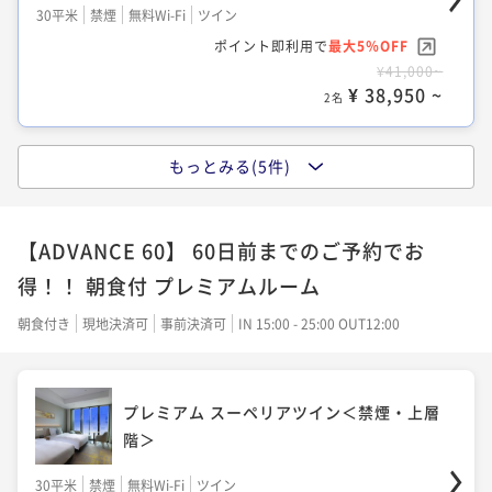
30平米
禁煙
無料Wi-Fi
ツイン
34平米
禁煙
無料Wi-Fi
ツイン
42平米
禁煙
無料Wi-Fi
ツイン
ポイント即利用で
最大5％OFF
ポイント即利用で
最大5％OFF
ポイント即利用で
最大5％OFF
¥41,000~
¥43,320~
¥51,620~
¥ 38,950 ~
¥ 41,154 ~
¥ 49,039 ~
2名
2名
2名
もっとみる(5件)
プレミアム ラグジュアリーキングダブル＜
スーペリアキングダブル＜禁煙＞
デラックスキングダブル＜禁煙＞
禁煙・上層階＞
【ADVANCE 60】 60日前までのご予約でお
30平米
禁煙
無料Wi-Fi
ダブル
36平米
禁煙
無料Wi-Fi
ダブル
42平米
禁煙
無料Wi-Fi
ダブル
得！！ 朝食付 プレミアムルーム
ポイント即利用で
最大5％OFF
ポイント即利用で
最大5％OFF
ポイント即利用で
最大5％OFF
¥41,000~
¥45,820~
朝食付き
現地決済可
事前決済可
IN 15:00 - 25:00 OUT12:00
¥51,620~
¥ 38,950 ~
¥ 43,529 ~
¥ 49,039 ~
2名
2名
2名
プレミアム スーペリアツイン＜禁煙・上層
階＞
デラックスツイン＜禁煙＞
ラグジュアリーツイン＜禁煙＞
30平米
禁煙
無料Wi-Fi
ツイン