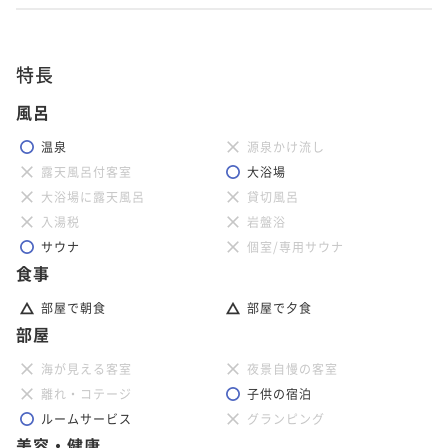
特長
風呂
温泉
源泉かけ流し
露天風呂付客室
大浴場
大浴場に露天風呂
貸切風呂
入湯税
岩盤浴
サウナ
個室/専用サウナ
食事
部屋で朝食
部屋で夕食
部屋
海が見える客室
夜景自慢の客室
離れ・コテージ
子供の宿泊
ルームサービス
グランピング
美容・健康