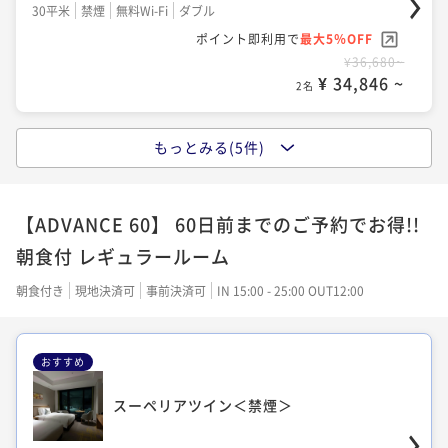
30平米
禁煙
無料Wi-Fi
ダブル
34平米
禁煙
無料Wi-Fi
ツイン
ポイント即利用で
最大5％OFF
¥36,680~
ポイント即利用で
最大5％OFF
¥ 34,846 ~
2名
¥38,340~
¥ 36,423 ~
2名
もっとみる(5件)
プレミアム スーペリアツイン＜禁煙・上層
階＞
デラックスキングダブル＜禁煙＞
【ADVANCE 60】 60日前までのご予約でお得!!
30平米
禁煙
無料Wi-Fi
ツイン
朝食付 レギュラールーム
36平米
禁煙
無料Wi-Fi
ダブル
ポイント即利用で
最大5％OFF
¥36,680~
ポイント即利用で
最大5％OFF
朝食付き
現地決済可
事前決済可
IN 15:00 - 25:00 OUT12:00
¥ 34,846 ~
2名
¥40,840~
¥ 38,798 ~
2名
おすすめ
プレミアム デラックスツイン＜禁煙・上層
スーペリアツイン＜禁煙＞
階＞
ラグジュアリーキングダブル＜禁煙＞