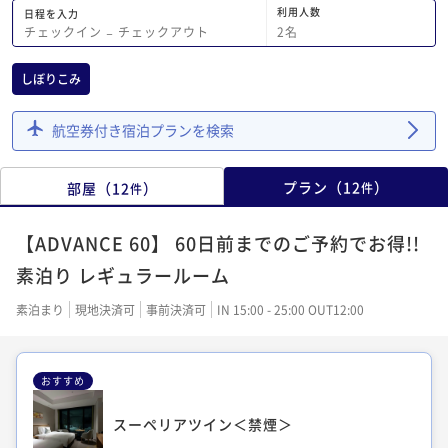
利用人数
日程を入力
2
名
チェックイン
−
チェックアウト
しぼりこみ
航空券付き宿泊プランを検索
プラン
（
12
）
部屋
（
12
）
件
件
【ADVANCE 60】 60日前までのご予約でお得!!
素泊り レギュラールーム
素泊まり
現地決済可
事前決済可
IN 15:00 - 25:00 OUT12:00
おすすめ
スーペリアツイン＜禁煙＞