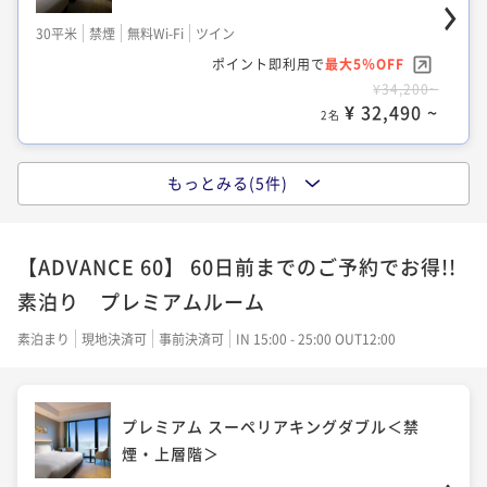
30平米
禁煙
無料Wi-Fi
ツイン
ポイント即利用で
最大5％OFF
¥34,200~
¥ 32,490 ~
2名
もっとみる(5件)
スーペリアキングダブル＜禁煙＞
【ADVANCE 60】 60日前までのご予約でお得!!
30平米
禁煙
無料Wi-Fi
ダブル
素泊り プレミアムルーム
ポイント即利用で
最大5％OFF
¥34,200~
素泊まり
現地決済可
事前決済可
IN 15:00 - 25:00 OUT12:00
¥ 32,490 ~
2名
プレミアム スーペリアキングダブル＜禁
煙・上層階＞
デラックスツイン＜禁煙＞