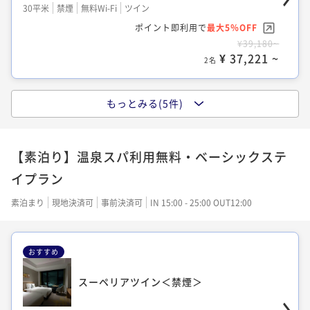
30平米
禁煙
無料Wi-Fi
ツイン
34平米
禁煙
無料Wi-Fi
ツイン
42平米
禁煙
無料Wi-Fi
ダブル
ポイント即利用で
最大5％OFF
ポイント即利用で
最大5％OFF
¥39,180~
¥40,840~
ポイント即利用で
最大5％OFF
¥ 37,221 ~
¥ 38,798 ~
2名
2名
¥49,140~
¥ 46,683 ~
2名
もっとみる(5件)
プレミアム デラックスキングダブル＜禁
スーペリアキングダブル＜禁煙＞
煙・上層階＞
ラグジュアリーツイン＜禁煙＞
【素泊り】温泉スパ利用無料・ベーシックステ
30平米
禁煙
無料Wi-Fi
ダブル
36平米
禁煙
無料Wi-Fi
ダブル
イプラン
42平米
禁煙
無料Wi-Fi
ツイン
ポイント即利用で
最大5％OFF
ポイント即利用で
最大5％OFF
¥39,180~
¥43,320~
素泊まり
現地決済可
事前決済可
IN 15:00 - 25:00 OUT12:00
ポイント即利用で
最大5％OFF
¥ 37,221 ~
¥ 41,154 ~
2名
2名
¥49,140~
¥ 46,683 ~
2名
おすすめ
プレミアム ラグジュアリーツイン＜禁煙・
スーペリアツイン＜禁煙＞
デラックスツイン＜禁煙＞
上層階＞