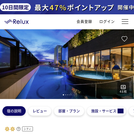
会員登録
ログイン
48
枚
1
2
3
4
5
宿の説明
レビュー
部屋・プラン
施設・サービス
シティ