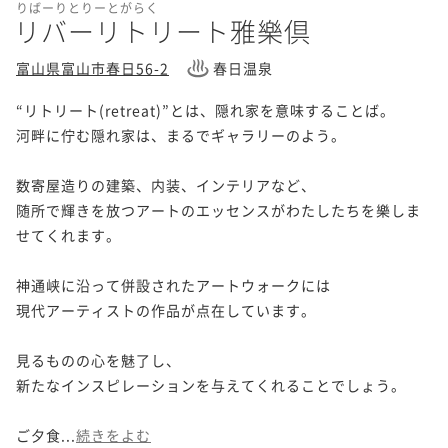
りばーりとりーとがらく
リバーリトリート雅樂倶
富山県富山市春日56-2
春日温泉
“リトリート(retreat)”とは、隠れ家を意味することば。

河畔に佇む隠れ家は、まるでギャラリーのよう。

数寄屋造りの建築、内装、インテリアなど、

随所で輝きを放つアートのエッセンスがわたしたちを樂しま
せてくれます。

神通峡に沿って併設されたアートウォークには

現代アーティストの作品が点在しています。

見るものの心を魅了し、

新たなインスピレーションを与えてくれることでしょう。

ご夕食...
続きをよむ