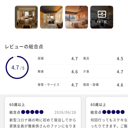
+47枚
レビューの総合点
4.7
4.5
部屋
風呂
4.7
5
/
4.6
4.7
朝食
夕食
4.7
4.6
接客・サービス
施設・設備
60歳以上
60歳以上
総合点
2026/06/28
総合点
新型コロナ禍の時に初めて宿泊してから
何回行ってもステキな
家族全員が雅楽倶さんのファンになりま
ったりできます。ご飯