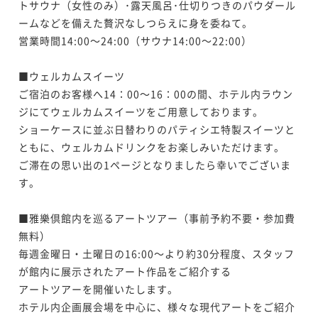
トサウナ（女性のみ）･露天風呂･仕切りつきのパウダール
スイート 201号室「水紋」
ームなどを備えた贅沢なしつらえに身を委ねて。

スイート 201号室「水紋」
モダン 307号室「あやめ」
営業時間14:00～24:00（サウナ14:00～22:00）

100平米
禁煙
無料Wi-Fi
和洋室（ツイン）
100平米
禁煙
無料Wi-Fi
和洋室（ツイン）
■ウェルカムスイーツ

ポイント即利用で
最大7％OFF
72平米
禁煙
無料Wi-Fi
和洋室（ツイン）
ポイント即利用で
最大7％OFF
¥92,906~
ご宿泊のお客様へ14：00～16：00の間、ホテル内ラウン
ポイント即利用で
最大7％OFF
¥124,630~
¥ 86,402 ~
2名
ジにてウェルカムスイーツをご用意しております。

¥117,420~
¥ 115,905 ~
2名
¥ 109,200 ~
ショーケースに並ぶ日替わりのパティシエ特製スイーツと
2名
ともに、ウェルカムドリンクをお楽しみいただけます。

ご滞在の思い出の1ページとなりましたら幸いでございま
スイート サウナ付 202号室「環水」
す。

ANNEXスイート 214号室「白橡」
モダン 303号室「月」
100平米
禁煙
無料Wi-Fi
和洋室（ツイン）
■雅樂倶館内を巡るアートツアー（事前予約不要・参加費
115平米
禁煙
無料Wi-Fi
和洋室（ツイン）
無料）

ポイント即利用で
最大7％OFF
72平米
禁煙
無料Wi-Fi
トリプル
ポイント即利用で
最大7％OFF
¥92,906~
毎週金曜日・土曜日の16:00～より約30分程度、スタッフ
ポイント即利用で
最大7％OFF
¥124,630~
¥ 86,402 ~
2名
が館内に展示されたアート作品をご紹介する

¥117,420~
¥ 115,905 ~
2名
¥ 109,200 ~
アートツアーを開催いたします。

2名
ホテル内企画展会場を中心に、様々な現代アートをご紹介