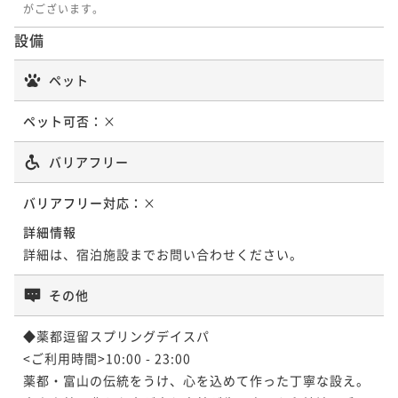
がございます。
モダン 303号室「月」
コンフォート210号室「ニューベーシッ
設備
ク」
コンフォート 306号室「くり」
72平米
禁煙
無料Wi-Fi
トリプル
50平米
禁煙
無料Wi-Fi
トリプル
ペット
ポイント即利用で
最大7％OFF
55平米
禁煙
無料Wi-Fi
和洋室（ツイン）
ポイント即利用で
最大7％OFF
¥70,246~
ポイント即利用で
最大7％OFF
ペット可否：
×
¥90,640~
¥ 65,328 ~
2名
¥106,090~
¥ 84,295 ~
2名
¥ 98,663 ~
2名
バリアフリー
バリアフリー対応：
×
モダン 308号室「影向」
モダン 303号室「月」
詳細情報
コンフォート305号室「鶯」
詳細は、宿泊施設までお問い合わせください。
80平米
禁煙
無料Wi-Fi
和洋室（ツイン）
72平米
禁煙
無料Wi-Fi
トリプル
ポイント即利用で
最大7％OFF
55平米
禁煙
無料Wi-Fi
和洋室（ツイン）
その他
ポイント即利用で
最大7％OFF
¥70,246~
ポイント即利用で
最大7％OFF
¥101,970~
¥ 65,328 ~
2名
◆薬都逗留スプリングデイスパ

¥106,090~
¥ 94,832 ~
2名
¥ 98,663 ~
<ご利用時間>10:00 - 23:00

2名
薬都・富山の伝統をうけ、心を込めて作った丁寧な設え。
