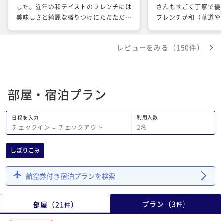
した。近年の和テイストのフレンチには
さんもすごく丁寧で優
美味しさと綺麗な盛りつけにただただ感
フレンチが和（華道や
服するばかりです。次はいつ頃泊まりに
ようで今までに経験し
行こうかと家族で話しが盛り上がりま
なメニューでした。
レビューをみる（150件）
す。
部屋・宿泊プラン
利用人数
日程を入力
2
名
チェックイン
−
チェックアウト
しぼりこみ
航空券付き宿泊プランを検索
プラン
（
3
）
部屋
（
21
）
件
件