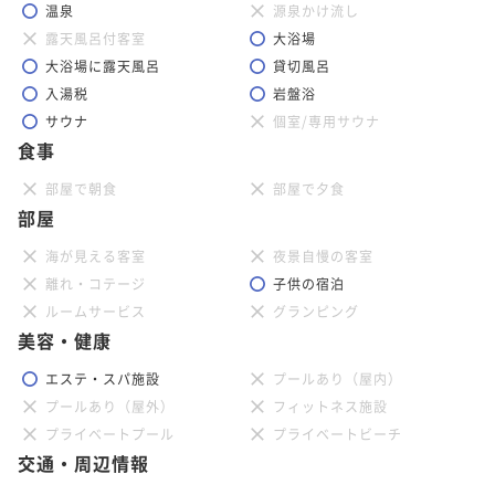
温泉
源泉かけ流し
露天風呂付客室
大浴場
ANNEXプレミアスイート温泉付 113号室
ANNEXプレミアスイート サウナ付 213号
大浴場に露天風呂
貸切風呂
「幻樂」
室「想紅」
入湯税
岩盤浴
150平米
サウナ
禁煙
無料Wi-Fi
和洋室（ツイン）
個室/専用サウナ
150平米
禁煙
無料Wi-Fi
和洋室（ツイン）
食事
ポイント即利用で
最大7％OFF
ポイント即利用で
最大7％OFF
¥147,290~
部屋で朝食
部屋で夕食
¥151,410~
¥ 136,979 ~
2名
部屋
¥ 140,811 ~
2名
海が見える客室
夜景自慢の客室
離れ・コテージ
子供の宿泊
ANNEXラグジュアリースイート温泉付 111
ルームサービス
グランピング
ANNEXプレミアスイート温泉付 112号室
号室「恋華」
美容・健康
「響」
150平米
禁煙
無料Wi-Fi
和洋室（ツイン）
エステ・スパ施設
プールあり（屋内）
115平米
禁煙
無料Wi-Fi
和洋室（ツイン）
ポイント即利用で
最大7％OFF
プールあり（屋外）
フィットネス施設
ポイント即利用で
最大7％OFF
¥147,290~
プライベートプール
プライベートビーチ
¥151,410~
¥ 136,979 ~
2名
交通・周辺情報
¥ 140,811 ~
2名