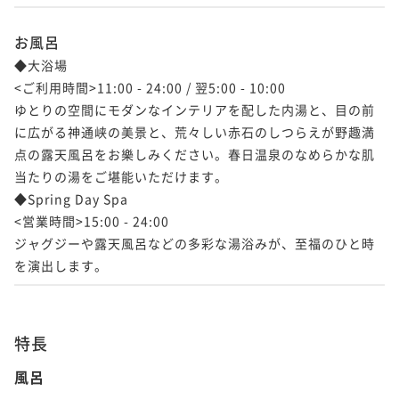
ANNEXラグジュアリースイート温泉付 111
ANNEXプレミアスイート温泉付 114号室
お風呂
号室「恋華」
ANNEXプレミアスイート温泉付 114号室
「風沙」
◆大浴場

「風沙」
150平米
禁煙
無料Wi-Fi
和洋室（ツイン）
<ご利用時間>11:00 - 24:00 / 翌5:00 - 10:00

115平米
禁煙
無料Wi-Fi
和室
ポイント即利用で
最大7％OFF
ゆとりの空間にモダンなインテリアを配した内湯と、目の前
115平米
禁煙
無料Wi-Fi
和室
ポイント即利用で
最大7％OFF
¥115,566~
に広がる神通峡の美景と、荒々しい赤石のしつらえが野趣満
ポイント即利用で
最大7％OFF
¥135,960~
¥ 107,476 ~
2名
点の露天風呂をお樂しみください。春日温泉のなめらかな肌
¥151,410~
¥ 126,442 ~
2名
¥ 140,811 ~
当たりの湯をご堪能いただけます。

2名
◆Spring Day Spa

<営業時間>15:00 - 24:00

ANNEXプレミアスイート温泉付 113号室
ジャグジーや露天風呂などの多彩な湯浴みが、至福のひと時
「幻樂」
ANNEXプレミアスイート 211号室「胡桃」
ANNEXプレミアスイート 211号室「胡桃」
を演出します。
150平米
禁煙
無料Wi-Fi
和洋室（ツイン）
150平米
禁煙
無料Wi-Fi
和洋室（ツイン）
ポイント即利用で
最大7％OFF
150平米
禁煙
無料Wi-Fi
和洋室（ツイン）
ポイント即利用で
最大7％OFF
¥115,566~
ポイント即利用で
最大7％OFF
特長
¥135,960~
¥ 107,476 ~
2名
¥151,410~
¥ 126,442 ~
2名
¥ 140,811 ~
風呂
2名