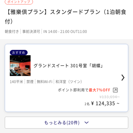
ポイントアップ
【雅樂倶プラン】スタンダードプラン（1泊朝食
付）
朝食付き
事前決済可
IN 14:00 - 21:00 OUT11:00
おすすめ
グランドスイート 301号室「胡蝶」
140平米
禁煙
無料Wi-Fi
和洋室（ツイン）
ポイント即利用で
最大7％OFF
¥133,694~
¥ 124,335 ~
2名
もっとみる(20件)
スタンダード 208号室「ギリシャ」