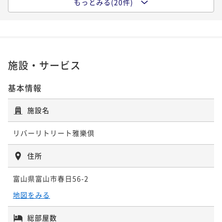
もっとみる(20件)
ク」
スタンダード 207号室「アジア」
スタンダード 208号室「ギリシャ」
50平米
禁煙
無料Wi-Fi
トリプル
33平米
禁煙
無料Wi-Fi
ツイン
ポイント即利用で
最大7％OFF
33平米
禁煙
無料Wi-Fi
ツイン
ポイント即利用で
最大7％OFF
¥58,916~
ポイント即利用で
最大7％OFF
施設・サービス
¥79,310~
¥ 54,791 ~
2名
¥92,000~
¥ 73,758 ~
2名
¥ 85,560 ~
2名
基本情報
施設名
コンフォート305号室「鶯」
コンフォート302号室 「風」
スタンダード 207号室「アジア」
リバーリトリート雅樂倶
55平米
禁煙
無料Wi-Fi
和洋室（ツイン）
55平米
禁煙
無料Wi-Fi
ツイン
住所
ポイント即利用で
最大7％OFF
33平米
禁煙
無料Wi-Fi
ツイン
ポイント即利用で
最大7％OFF
¥58,916~
ポイント即利用で
最大7％OFF
¥90,640~
¥ 54,791 ~
富山県富山市春日56-2
2名
¥92,000~
¥ 84,295 ~
2名
¥ 85,560 ~
地図をみる
2名
総部屋数