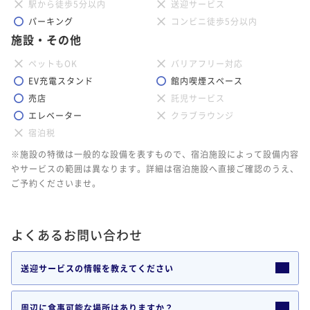
駅から徒歩5分以内
送迎サービス
パーキング
コンビニ徒歩5分以内
施設・その他
ANNEXラグジュアリースイート温泉付 111
号室「恋華」
ペットもOK
バリアフリー対応
EV充電スタンド
館内喫煙スペース
150平米
禁煙
無料Wi-Fi
和洋室（ツイン）
売店
託児サービス
ポイント即利用で
最大7％OFF
エレベーター
クラブラウンジ
¥162,740~
宿泊税
¥ 151,348 ~
2名
※施設の特徴は一般的な設備を表すもので、宿泊施設によって設備内容
やサービスの範囲は異なります。詳細は宿泊施設へ直接ご確認のうえ、
ご予約くださいませ。
ANNEXプレミアスイート温泉付 113号室
「幻樂」
よくあるお問い合わせ
150平米
禁煙
無料Wi-Fi
和洋室（ツイン）
ポイント即利用で
最大7％OFF
送迎サービスの情報を教えてください
¥162,740~
¥ 151,348 ~
2名
周辺に食事可能な場所はありますか？