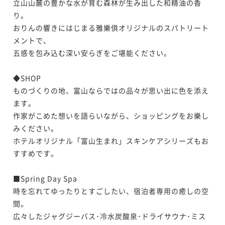
立山山麓の豊かな水が育む森林が生み出した和精油の香
ANNEXスイート 212号室「白桜」
り。

モダン 307号室「あやめ」
コンフォート302号室 「風」
おりんの響きにはじまる雅樂倶オリジナルのスパトリート
115平米
禁煙
無料Wi-Fi
和洋室（ツイン）
メントで、

72平米
禁煙
無料Wi-Fi
和洋室（ツイン）
ポイント即利用で
最大7％OFF
五感を包み込む深い安らぎをご堪能ください。

55平米
禁煙
無料Wi-Fi
ツイン
ポイント即利用で
最大7％OFF
¥92,906~
ポイント即利用で
最大7％OFF
¥101,970~
¥ 86,402 ~
2名
◆SHOP

¥106,090~
¥ 94,832 ~
2名
¥ 98,663 ~
ものづくりの地、富山ならではの品々が思い出に色を添え
2名
ます。

作家がこめた想いを語らいながら、ショッピングをお樂し
ANNEXスイート 214号室「白橡」
みください。

モダン 308号室「影向」
モダン 308号室「影向」
ホテルオリジナル「富山生まれ」スキンケアシリーズもお
115平米
禁煙
無料Wi-Fi
和洋室（ツイン）
すすめです。

80平米
禁煙
無料Wi-Fi
和洋室（ツイン）
ポイント即利用で
最大7％OFF
80平米
禁煙
無料Wi-Fi
和洋室（ツイン）
ポイント即利用で
最大7％OFF
¥92,906~
■Spring Day Spa

ポイント即利用で
最大7％OFF
¥101,970~
¥ 86,402 ~
2名
時を忘れてゆったりとすごしたい、宿泊者専用の癒しの空
¥117,420~
¥ 94,832 ~
2名
¥ 109,200 ~
間。

2名
広々したジャグジーバス･冷水炭酸泉･ドライサウナ･ミス