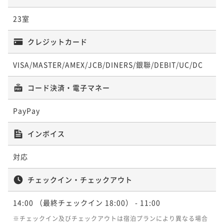
コンフォート302号室 「風」
コンフォート305号室「鶯」
23室
スタンダード バス付 204号室「イギリス」
55平米
禁煙
無料Wi-Fi
ツイン
55平米
クレジットカード
禁煙
無料Wi-Fi
和洋室（ツイン）
ポイント即利用で
最大7％OFF
33平米
禁煙
無料Wi-Fi
ツイン
ポイント即利用で
最大7％OFF
¥58,916~
ポイント即利用で
最大7％OFF
VISA/MASTER/AMEX/JCB/DINERS/銀聯/DEBIT/UC/DC
¥90,640~
¥ 54,791 ~
2名
¥94,760~
¥ 84,295 ~
2名
¥ 88,126 ~
コード決済・電子マネー
2名
PayPay
モダン 307号室「あやめ」
コンフォート 306号室「くり」
コンフォート210号室「ニューベーシッ
インボイス
ク」
72平米
禁煙
無料Wi-Fi
和洋室（ツイン）
55平米
禁煙
無料Wi-Fi
和洋室（ツイン）
対応
ポイント即利用で
最大7％OFF
50平米
禁煙
無料Wi-Fi
トリプル
ポイント即利用で
最大7％OFF
¥70,246~
ポイント即利用で
最大7％OFF
チェックイン・チェックアウト
¥90,640~
¥ 65,328 ~
2名
¥106,090~
¥ 84,295 ~
2名
¥ 98,663 ~
2名
14:00
（最終チェックイン 18:00）
- 11:00
※チェックイン及びチェックアウトは宿泊プランにより異なる場合