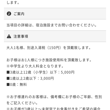
します。
ANNEXプレミアスイート温泉付 114号室
「風沙」
スイート サウナ付 202号室「環水」
ご案内
スイート サウナ付 202号室「環水」
115平米
禁煙
無料Wi-Fi
和室
100平米
禁煙
無料Wi-Fi
和洋室（ツイン）
当項目の詳細は、宿泊施設までお問い合わせください。
ポイント即利用で
最大7％OFF
100平米
禁煙
無料Wi-Fi
和洋室（ツイン）
ポイント即利用で
最大7％OFF
¥104,236~
ポイント即利用で
最大7％OFF
注意事項
¥124,630~
¥ 96,939 ~
2名
¥125,000~
¥ 115,905 ~
2名
¥ 116,250 ~
2名
大人1名様、別途入湯税（150円）を頂戴致します。

ANNEXプレミアスイート温泉付 112号室
お子様はお1人様につき施設使用料を頂戴致します。

「響」
※中学生より大人料金となります。

ANNEXスイート 212号室「白桜」
ANNEXスイート 214号室「白橡」
■3歳以上12歳（小学生）以下：5,000円

115平米
禁煙
無料Wi-Fi
和洋室（ツイン）
■1歳以上2歳以下：3,000円

115平米
禁煙
無料Wi-Fi
和洋室（ツイン）
ポイント即利用で
最大7％OFF
115平米
禁煙
無料Wi-Fi
和洋室（ツイン）
■0歳：無料

ポイント即利用で
最大7％OFF
¥104,236~
ポイント即利用で
最大7％OFF
¥124,630~
¥ 96,939 ~
2名
¥140,080~
※お子様連れのお客様は、備考欄にお子様のご年齢、性別
¥ 115,905 ~
2名
¥ 130,274 ~
2名
をご記入ください。

※お子様が3歳以上～未就学でお食事付きをご希望の場合