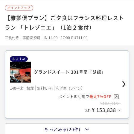
ポイントアップ
33平米
禁煙
無料Wi-Fi
ツイン
【雅樂倶プラン】ご夕食はフランス料理レスト
ポイント即利用で
最大7％OFF
ラン 「トレゾニエ」（1泊２食付）
¥47,586~
¥ 44,254 ~
二食付き
事前決済可
IN 14:00 - 17:00 OUT11:00
2名
おすすめ
スタンダード バス付 204号室「イギリス」
グランドスイート 301号室「胡蝶」
33平米
禁煙
無料Wi-Fi
ツイン
140平米
禁煙
無料Wi-Fi
和洋室（ツイン）
ポイント即利用で
最大7％OFF
ポイント即利用で
最大7％OFF
¥47,586~
¥165,418~
¥ 44,254 ~
2名
¥ 153,838 ~
2名
もっとみる(20件)