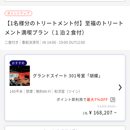
スタンダード 207号室「アジア」
スタンダード バス付 204号室「イギリス」
ポイントアップ
33平米
禁煙
無料Wi-Fi
ツイン
33平米
禁煙
無料Wi-Fi
ツイン
【1名様分のトリートメント付】至福のトリート
ポイント即利用で
最大7％OFF
ポイント即利用で
最大7％OFF
メント満喫プラン（１泊２食付）
¥47,586~
¥79,310~
¥ 44,254 ~
2名
¥ 73,758 ~
二食付き
事前決済可
IN 14:00 - 19:00 OUT12:00
2名
おすすめ
コンフォート 306号室「くり」
スタンダード 208号室「ギリシャ」
グランドスイート 301号室「胡蝶」
55平米
禁煙
無料Wi-Fi
和洋室（ツイン）
33平米
禁煙
無料Wi-Fi
ツイン
ポイント即利用で
最大7％OFF
140平米
禁煙
無料Wi-Fi
和洋室（ツイン）
ポイント即利用で
最大7％OFF
¥58,916~
ポイント即利用で
最大7％OFF
¥79,310~
¥ 54,791 ~
2名
¥180,868~
¥ 73,758 ~
2名
¥ 168,207 ~
2名
コンフォート210号室「ニューベーシッ