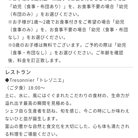
ANNEXプレミアスイート サウナ付 213号
「幼児（食事・布団あり）」を、お食事不要の場合「幼児
ANNEXプレミアスイート サウナ付 213号
室「想紅」
（布団のみ）」をお選びください。

室「想紅」
スイート 201号室「水紋」
※お子様が1歳～2歳でお食事付きをご希望の場合「幼児
150平米
禁煙
無料Wi-Fi
和洋室（ツイン）
（食事のみ）」を、お食事不要の場合「幼児（食事・布団
150平米
禁煙
無料Wi-Fi
和洋室（ツイン）
ポイント即利用で
最大7％OFF
100平米
禁煙
無料Wi-Fi
和洋室（ツイン）
なし）」をお選びください。

ポイント即利用で
最大7％OFF
¥104,236~
※0歳のお子様は無料でございます。ご予約の際は「幼児
ポイント即利用で
最大7％OFF
¥135,960~
¥ 96,939 ~
2名
（食事・布団なし）」をお選びください。ご年齢を確認
¥140,080~
¥ 126,442 ~
2名
¥ 130,274 ~
後、料金を訂正致します。
2名
レストラン
ANNEXプレミアスイート 211号室「胡桃」
◆Tresonnier「トレゾニエ」

ANNEXプレミアスイート温泉付 112号室
〈ご夕食〉18:00～

「響」
ANNEXスイート 212号室「白桜」
土に、水に、風にはぐぐまれたこだわりの食材の、生命力が
150平米
禁煙
無料Wi-Fi
和洋室（ツイン）
115平米
禁煙
無料Wi-Fi
和洋室（ツイン）
溢れ出す最高の瞬間を見極める。

ポイント即利用で
最大7％OFF
115平米
禁煙
無料Wi-Fi
和洋室（ツイン）
ポイント即利用で
最大7％OFF
シェフ自ら生産者を訪ね、旬を感じ、今この時にしか味わえ
¥104,236~
ポイント即利用で
最大7％OFF
¥135,960~
¥ 96,939 ~
ないひと皿が誕生します。

2名
¥140,080~
¥ 126,442 ~
2名
富山の豊かな自然と食文化を大切にした、心も体も満たされ
¥ 130,274 ~
2名