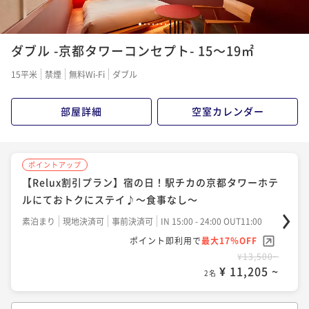
1
2
3
4
5
6
7
8
ポイントアップ
ポイントアップ
ダブル -京都タワーコンセプト- 15～19㎡
今がおトク！【早トク♪】30日前のご予約でおトク
今がおトク！【早トク♪】60日前のご予約でおトク
に！～食事なし～
に！～朝食付き～
15平米
禁煙
無料Wi-Fi
ダブル
素泊まり
現地決済可
事前決済可
IN 15:00 - 24:00 OUT11:00
朝食付き
現地決済可
事前決済可
IN 15:00 - 24:00 OUT11:00
ポイント即利用で
最大7％OFF
部屋詳細
空室カレンダー
ポイント即利用で
最大7％OFF
¥12,600~
¥13,940~
¥ 11,718 ~
¥ 12,964 ~
2名
2名
ポイントアップ
【Relux割引プラン】宿の日！駅チカの京都タワーホテ
ポイントアップ
ポイントアップ
ルにておトクにステイ♪～食事なし～
今がおトク【17時IN-10時OUTショートステイ】価格
【Relux割引プラン】宿の日！駅チカの京都タワーホテ
＆アクセス重視の方におすすめ♪～食事なし～
ルにておトクにステイ♪～朝食付き～
素泊まり
現地決済可
事前決済可
IN 15:00 - 24:00 OUT11:00
ポイント即利用で
最大17％OFF
素泊まり
現地決済可
事前決済可
IN 17:00 - 24:00 OUT10:00
朝食付き
現地決済可
事前決済可
IN 15:00 - 24:00 OUT11:00
¥13,500~
ポイント即利用で
最大7％OFF
ポイント即利用で
最大17％OFF
¥ 11,205 ~
2名
¥13,000~
¥16,560~
¥ 12,090 ~
¥ 13,744 ~
2名
2名