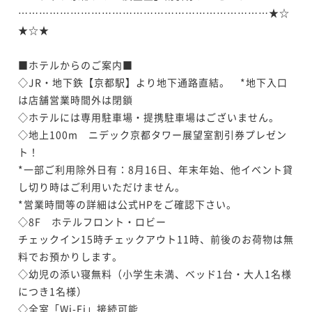
¥19,260~
………………………………………………………………★☆
¥27,000~
ポイント即利用で
最大7％OFF
¥ 17,911 ~
¥ 25,110 ~
2名
★☆★

2名
¥34,920~
¥ 32,475 ~
2名
■ホテルからのご案内■

ポイントアップ
ポイントアップ
◇JR・地下鉄【京都駅】より地下通路直結。　*地下入口
今がおトク【17時IN-10時OUTショートステイ】価格&
今がおトク！【連泊限定】2泊以上でお得！よくばりス
は店舗営業時間外は閉鎖

アクセス重視の方におすすめ♪～朝食付き～
テイで京都を満喫～朝食付き～
◇ホテルには専用駐車場・提携駐車場はございません。

朝食付き
現地決済可
事前決済可
IN 17:00 - 24:00 OUT10:00
朝食付き
現地決済可
事前決済可
IN 15:00 - 24:00 OUT11:00
◇地上100m　ニデック京都タワー展望室割引券プレゼン
ポイント即利用で
最大7％OFF
ポイント即利用で
最大7％OFF
ト！

¥20,400~
¥34,920~
*一部ご利用除外日有：8月16日、年末年始、他イベント貸
¥ 18,972 ~
¥ 32,475 ~
2名
2名
し切り時はご利用いただけません。

*営業時間等の詳細は公式HPをご確認下さい。

◇8F　ホテルフロント・ロビー

ポイントアップ
チェックイン15時チェックアウト11時、前後のお荷物は無
今がおトク！シンプルステイ～朝食付き～
料でお預かりします。

朝食付き
現地決済可
事前決済可
IN 15:00 - 24:00 OUT11:00
◇幼児の添い寝無料（小学生未満、ベッド1台・大人1名様
ポイント即利用で
最大7％OFF
につき1名様）

¥21,400~
◇全室「Wi-Fi」接続可能
