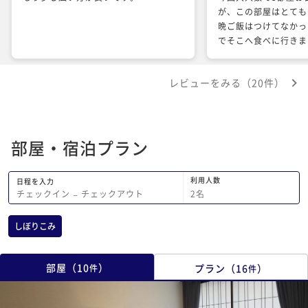
が、この部屋はとても
晩ご飯はつけてなかっ
でそこへ食べに行きま
種類も少なく、人の感
かったです。
レビューをみる（20件）
部屋・宿泊プラン
利用人数
日程を入力
2
名
チェックイン
−
チェックアウト
しぼりこみ
部屋
（
10
）
プラン
（
16
）
件
件