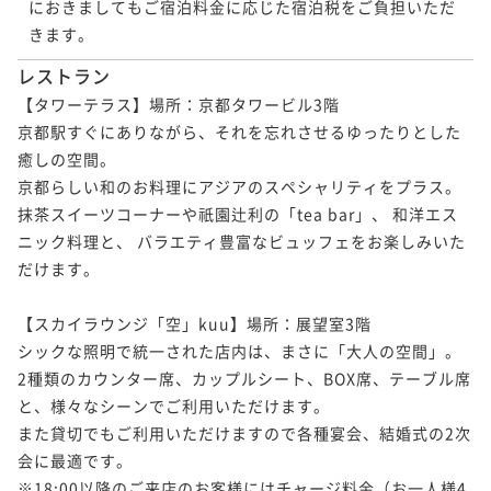
におきましてもご宿泊料金に応じた宿泊税をご負担いただ
きます。 
レストラン
【タワーテラス】場所：京都タワービル3階

京都駅すぐにありながら、それを忘れさせるゆったりとした
癒しの空間。

京都らしい和のお料理にアジアのスペシャリティをプラス。
抹茶スイーツコーナーや祇園辻利の「tea bar」、 和洋エス
ニック料理と、 バラエティ豊富なビュッフェをお楽しみいた
だけます。

【スカイラウンジ「空」kuu】場所：展望室3階

シックな照明で統一された店内は、まさに「大人の空間」。

2種類のカウンター席、カップルシート、BOX席、テーブル席
と、様々なシーンでご利用いただけます。

また貸切でもご利用いただけますので各種宴会、結婚式の2次
会に最適です。

※18:00以降のご来店のお客様にはチャージ料金（お一人様4