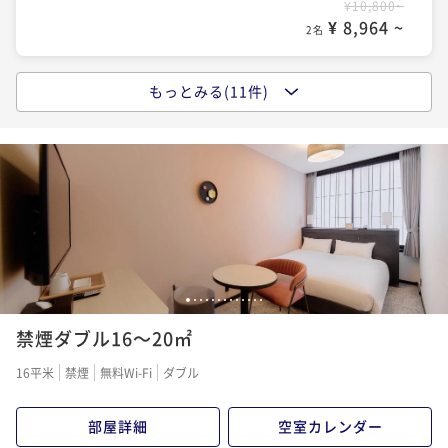
¥10,800~
¥ 8,964 ~
2名
もっとみる(11件)
ポイントアップ
今がおトク！【早トク♪】60日前のご予約でおトク
に！～食事なし～
素泊まり
現地決済可
事前決済可
IN 15:00 - 24:00 OUT11:00
ポイント即利用で
最大7％OFF
¥10,200~
¥ 9,486 ~
2名
1
2
3
4
5
6
7
8
9
10
11
12
13
ポイントアップ
禁煙ダブル16～20㎡
今がおトク！【早トク♪】30日前のご予約でおトク
に！～食事なし～
16平米
禁煙
無料Wi-Fi
ダブル
素泊まり
現地決済可
事前決済可
IN 15:00 - 24:00 OUT11:00
ポイント即利用で
最大7％OFF
部屋詳細
空室カレンダー
¥10,800~