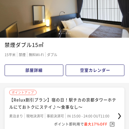
1
2
3
4
5
6
7
禁煙ダブル15㎡
15平米
禁煙
無料Wi-Fi
ダブル
部屋詳細
空室カレンダー
ポイントアップ
【Relux割引プラン】宿の日！駅チカの京都タワーホテ
ルにておトクにステイ♪～食事なし～
素泊まり
現地決済可
事前決済可
IN 15:00 - 24:00 OUT11:00
ポイント即利用で
最大17％OFF