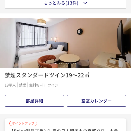
もっとみる(13件)
ポイントアップ
今がおトク！【早トク♪】60日前のご予約でおトク
ポイントアップ
ポイントアップ
に！～食事なし～
今がおトク！シンプルステイ～食事なし～
今がおトク【17時IN-10時OUTショートステイ】価格&
アクセス重視の方におすすめ♪～朝食付き～
素泊まり
現地決済可
事前決済可
IN 15:00 - 24:00 OUT11:00
素泊まり
現地決済可
事前決済可
IN 15:00 - 24:00 OUT11:00
ポイント即利用で
最大7％OFF
ポイント即利用で
最大7％OFF
朝食付き
現地決済可
事前決済可
IN 17:00 - 24:00 OUT10:00
¥12,740~
¥14,000~
ポイント即利用で
最大7％OFF
¥ 11,848 ~
¥ 13,020 ~
2名
2名
¥15,400~
¥ 14,322 ~
2名
1
2
3
4
5
6
7
8
9
10
11
12
ポイントアップ
ポイントアップ
禁煙スタンダードツイン19～22㎡
今がおトク！【早トク♪】30日前のご予約でおトク
【Relux割引プラン】宿の日！駅チカの京都タワーホテ
ポイントアップ
に！～食事なし～
ルにておトクにステイ♪～朝食付き～
今がおトク！シンプルステイ～朝食付き～
19平米
禁煙
無料Wi-Fi
ツイン
素泊まり
現地決済可
事前決済可
IN 15:00 - 24:00 OUT11:00
朝食付き
現地決済可
事前決済可
IN 15:00 - 24:00 OUT11:00
朝食付き
現地決済可
事前決済可
IN 15:00 - 24:00 OUT11:00
ポイント即利用で
最大7％OFF
部屋詳細
空室カレンダー
ポイント即利用で
最大17％OFF
ポイント即利用で
最大7％OFF
¥13,500~
¥16,560~
¥16,400~
¥ 12,555 ~
¥ 13,744 ~
2名
¥ 15,252 ~
2名
2名
ポイントアップ
【Relux割引プラン】宿の日！駅チカの京都タワーホテ