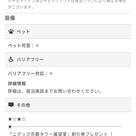
※チェックイン及びチェックアウトは宿泊プランにより異なる場合
朝食付き
現地決済可
事前決済可
IN 15:00 - 24:00 OUT11:00
¥19,260~
がございます。
ポイント即利用で
最大7％OFF
ポイント即利用で
最大7％OFF
¥ 15,985 ~
2名
¥18,400~
¥19,400~
設備
¥ 17,112 ~
¥ 18,042 ~
2名
2名
ペット
ポイントアップ
今がおトク！【早トク♪】60日前のご予約でおトク
ポイントアップ
ポイントアップ
ペット可否：
×
に！～朝食付き～
今がおトク！シンプルステイ～朝食付き～
今がおトク！【連泊限定】2泊以上でお得！よくばりス
テイで京都を満喫～食事なし～
朝食付き
現地決済可
事前決済可
IN 15:00 - 24:00 OUT11:00
朝食付き
バリアフリー
現地決済可
事前決済可
IN 15:00 - 24:00 OUT11:00
ポイント即利用で
最大7％OFF
ポイント即利用で
最大7％OFF
素泊まり
現地決済可
事前決済可
IN 15:00 - 24:00 OUT11:00
バリアフリー対応：
×
¥18,190~
¥19,400~
ポイント即利用で
最大7％OFF
¥ 16,916 ~
¥ 18,042 ~
2名
2名
詳細情報
¥27,000~
¥ 25,110 ~
詳細は、宿泊施設までお問い合わせください。
2名
ポイントアップ
ポイントアップ
その他
今がおトク！【早トク♪】30日前のご予約でおトク
今がおトク！【連泊限定】2泊以上でお得！よくばりス
ポイントアップ
に！～朝食付き～
テイで京都を満喫～食事なし～
今がおトク！【連泊限定】2泊以上でお得！よくばりス
★☆★☆
テイで京都を満喫～朝食付き～
朝食付き
現地決済可
事前決済可
IN 15:00 - 24:00 OUT11:00
素泊まり
現地決済可
事前決済可
IN 15:00 - 24:00 OUT11:00
★………………………………………………………………

ポイント即利用で
最大7％OFF
「ニデック京都タワー展望室」割引券プレゼント ！　

ポイント即利用で
最大7％OFF
朝食付き
現地決済可
事前決済可
IN 15:00 - 24:00 OUT11:00