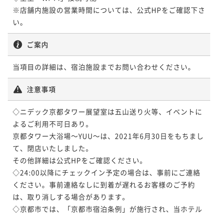
¥ 19,902 ~
2名
※店舗内施設の営業時間については、公式HPをご確認下さ
ポイントアップ
ご案内
今がおトク！【連泊限定】2泊以上でお得！よくばりス
テイで京都を満喫～食事なし～
当項目の詳細は、宿泊施設までお問い合わせください。
素泊まり
現地決済可
事前決済可
IN 15:00 - 24:00 OUT11:00
ポイント即利用で
最大7％OFF
注意事項
¥30,600~
¥ 28,458 ~
2名
◇ニデック京都タワー展望室は五山送り火等、イベントに
よるご利用不可日あり。

京都タワー大浴場～YUU～は、2021年6月30日をもちまし
ポイントアップ
て、閉店いたしました。

今がおトク！【連泊限定】2泊以上でお得！よくばりス
その他詳細は公式HPをご確認ください。

テイで京都を満喫～朝食付き～
◇24:00以降にチェックイン予定の場合は、事前にご連絡
朝食付き
現地決済可
事前決済可
IN 15:00 - 24:00 OUT11:00
ください。事前連絡なしに到着が遅れるお客様のご予約
ポイント即利用で
最大7％OFF
は、取り消しする場合があります。 

¥38,520~
◇京都市では、「京都市宿泊条例」が施行され、当ホテル
¥ 35,823 ~
2名