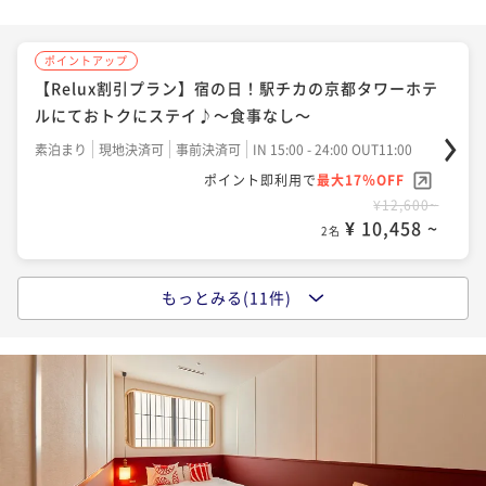
¥ 10,044 ~
2名
ポイントアップ
【Relux割引プラン】宿の日！駅チカの京都タワーホテ
ポイントアップ
ルにておトクにステイ♪～食事なし～
今がおトク【17時IN-10時OUTショートステイ】価格
＆アクセス重視の方におすすめ♪～食事なし～
素泊まり
現地決済可
事前決済可
IN 15:00 - 24:00 OUT11:00
ポイント即利用で
最大17％OFF
素泊まり
現地決済可
事前決済可
IN 17:00 - 24:00 OUT10:00
¥12,600~
ポイント即利用で
最大7％OFF
¥ 10,458 ~
2名
¥11,000~
¥ 10,230 ~
2名
もっとみる(11件)
ポイントアップ
今がおトク！【早トク♪】60日前のご予約でおトク
ポイントアップ
に！～食事なし～
今がおトク！シンプルステイ～食事なし～
素泊まり
現地決済可
事前決済可
IN 15:00 - 24:00 OUT11:00
素泊まり
現地決済可
事前決済可
IN 15:00 - 24:00 OUT11:00
ポイント即利用で
最大7％OFF
ポイント即利用で
最大7％OFF
¥11,900~
¥12,000~
¥ 11,067 ~
¥ 11,160 ~
2名
2名