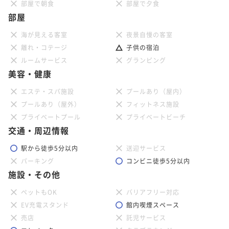
部屋で朝食
部屋で夕食
部屋
海が見える客室
夜景自慢の客室
離れ・コテージ
子供の宿泊
ルームサービス
グランピング
美容・健康
エステ・スパ施設
プールあり（屋内）
プールあり（屋外）
フィットネス施設
プライベートプール
プライベートビーチ
交通・周辺情報
駅から徒歩5分以内
送迎サービス
パーキング
コンビニ徒歩5分以内
施設・その他
ペットもOK
バリアフリー対応
EV充電スタンド
館内喫煙スペース
売店
託児サービス