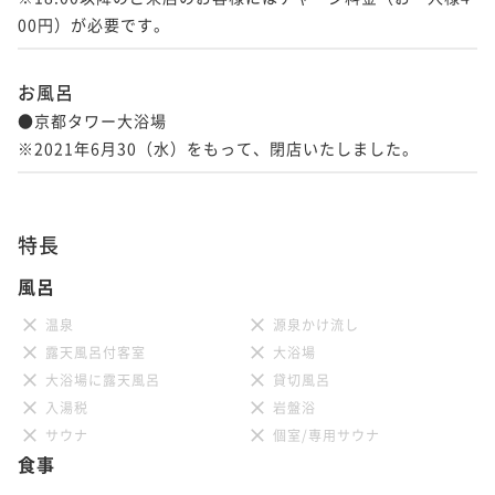
お風呂
●京都タワー大浴場

※2021年6月30（水）をもって、閉店いたしました。
特長
風呂
温泉
源泉かけ流し
露天風呂付客室
大浴場
大浴場に露天風呂
貸切風呂
入湯税
岩盤浴
サウナ
個室/専用サウナ
食事