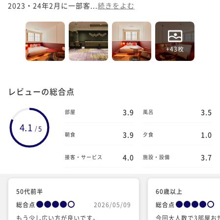
2023・24年2月に一部客...
続きをよむ
+43枚
レビューの総合点
3.9
3.5
部屋
風呂
4.1
5
/
3.9
1.0
朝食
夕食
4.0
3.7
接客・サービス
施設・設備
50代前半
60歳以上
総合点
2026/05/09
総合点
もう少し広い方が良いです。
今回大人数で3部屋お