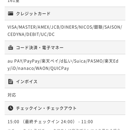
アクセス重視の方におすすめ♪～朝食付き～
素泊まり
現地決済可
事前決済可
IN 17:00 - 24:00 OUT10:00
朝食付き
現地決済可
事前決済可
IN 15:00 - 24:00 OUT11:00
ポイント即利用で
最大7％OFF
ポイント即利用で
最大7％OFF
朝食付き
現地決済可
事前決済可
IN 17:00 - 24:00 OUT10:00
クレジットカード
¥16,000~
¥16,490~
ポイント即利用で
最大7％OFF
¥ 14,880 ~
¥ 15,335 ~
2名
2名
¥18,400~
VISA/MASTER/AMEX/JCB/DINERS/NICOS/銀聯/SAISON/
¥ 17,112 ~
2名
CEDYNA/DEBIT/UC/DC
ポイントアップ
ポイントアップ
コード決済・電子マネー
今がおトク！シンプルステイ～食事なし～
今がおトク！【早トク♪】30日前のご予約でおトク
ポイントアップ
に！～朝食付き～
【リニューアル】京都・京都タワーらしさを感じられ
素泊まり
現地決済可
事前決済可
IN 15:00 - 24:00 OUT11:00
au PAY/PayPay/楽天ペイ/d払い/Suica/PASMO/楽天Ed
る空間でほっこりステイ～朝食付き～
ポイント即利用で
最大7％OFF
朝食付き
現地決済可
事前決済可
IN 15:00 - 24:00 OUT11:00
y/iD/nanaco/WAON/QUICPay
¥17,000~
ポイント即利用で
最大7％OFF
朝食付き
現地決済可
事前決済可
IN 15:00 - 24:00 OUT11:00
¥ 15,810 ~
2名
¥17,460~
インボイス
ポイント即利用で
最大7％OFF
¥ 16,237 ~
2名
¥19,400~
対応
¥ 18,042 ~
2名
ポイントアップ
【Relux割引プラン】宿の日！駅チカの京都タワーホテ
ポイントアップ
チェックイン・チェックアウト
ルにておトクにステイ♪～朝食付き～
今がおトク【17時IN-10時OUTショートステイ】価格&
ポイントアップ
アクセス重視の方におすすめ♪～朝食付き～
15:00
（最終チェックイン 24:00）
- 11:00
今がおトク！シンプルステイ～朝食付き～
朝食付き
現地決済可
事前決済可
IN 15:00 - 24:00 OUT11:00
ポイント即利用で
最大17％OFF
朝食付き
現地決済可
事前決済可
IN 17:00 - 24:00 OUT10:00