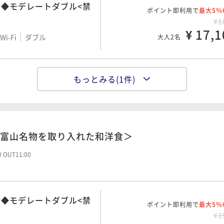
◆モデレートダブル<禁
ポイント即利用で
最大5％
¥1
¥ 17,1
i-Fi
ダブル
大人2名
場完備】ハリウッドツイ
もっとみる(1件)
ポイント即利用で
最大5％
¥2
¥ 20,9
i-Fi
ツイン
大人2名
富山名物を取り入れた和洋食＞
00 OUT11:00
◆モデレートダブル<禁
ポイント即利用で
最大5％
¥1