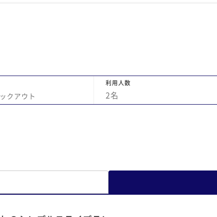
が、目の前に大和デパートがあったり、近く
に素敵な店構えのお店、お城が近くにあり大
変便利で良かったです。 夫が以前に学会で行
った会場があったと、思いがけず喜んでおり
ました。笑 また、ぜひ宿泊したいと思いま
す！
利用人数
2
名
ックアウト