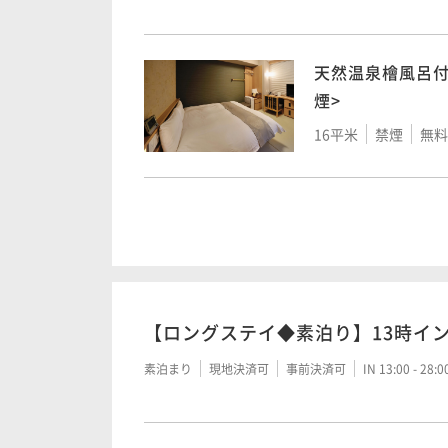
天然温泉檜風呂付
煙>
16平米
禁煙
無料W
【天然温泉大浴
ン＜禁煙＞
20平米
禁煙
無料W
【ロングステイ◆素泊り】13時イン
素泊まり
現地決済可
事前決済可
IN 13:00 - 28: