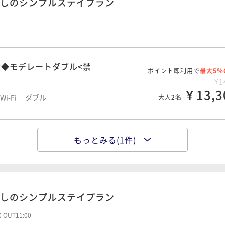
しのシンプルステイプラン
◆モデレートダブル<禁
ポイント即利用で
最大5％
¥1
¥ 13,3
i-Fi
ダブル
大人2名
場完備】ハリウッドツイ
もっとみる(1件)
ポイント即利用で
最大5％
¥1
¥ 17,1
i-Fi
ツイン
大人2名
しのシンプルステイプラン
00 OUT11:00