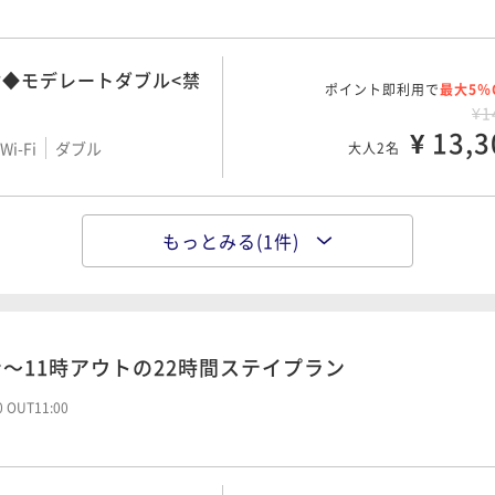
◆モデレートダブル<禁
ポイント即利用で
最大5％
¥1
¥ 13,3
i-Fi
ダブル
大人2名
場完備】ハリウッドツイ
もっとみる(1件)
ポイント即利用で
最大5％
¥1
¥ 17,1
i-Fi
ツイン
大人2名
～11時アウトの22時間ステイプラン
00 OUT11:00