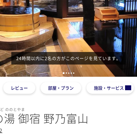
24時間以内に2名の方がこのページを見ています。
1
2
3
4
5
レビュー
部屋・プラン
施設・サービス
ど ののとやま
の湯 御宿 野乃富山
2