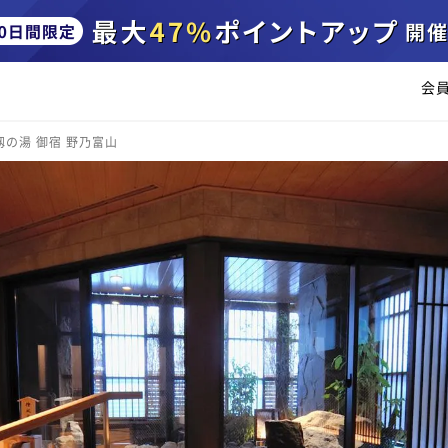
会
剱の湯 御宿 野乃富山