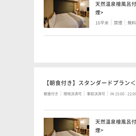
天然温泉檜風呂付
煙>
16平米
禁煙
無料W
【天然温泉大浴
ン＜禁煙＞
20平米
禁煙
無料W
【朝食付き】スタンダードプラン＜
朝食付き
現地決済可
事前決済可
IN 15:00 - 22:
天然温泉檜風呂付
煙>