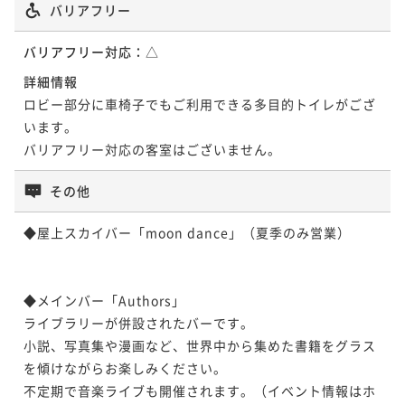
バリアフリー
バリアフリー対応：
△
バルコニー付和室”NAGOMI”［禁煙］マウ
詳細情報
ントフジ＆レイクビュー
ロビー部分に車椅子でもご利用できる多目的トイレがござ
44平米
禁煙
無料Wi-Fi
和室
います。

ポイント即利用で
最大5％OFF
バリアフリー対応の客室はございません。
¥61,600~
¥ 58,520 ~
2名
その他
◆屋上スカイバー「moon dance」（夏季のみ営業）

テラスツイン”NAGOMI”［禁煙］マウント
フジ＆レイクビュー
◆メインバー「Authors」

ライブラリーが併設されたバーです。

39平米
禁煙
無料Wi-Fi
ツイン
小説、写真集や漫画など、世界中から集めた書籍をグラス
ポイント即利用で
最大5％OFF
を傾けながらお楽しみください。

¥63,800~
¥ 60,610 ~
不定期で音楽ライブも開催されます。（イベント情報はホ
2名