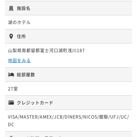
ポイント即利用で
最大5％OFF
¥ 45,980 ~
2名
¥48,400~
施設名
¥ 45,980 ~
2名
スタンダード和室【禁煙】マウントフジ&
湖のホテル
レイクビュー
最上階バルコニー付ツイン［禁煙］マウン
住所
30平米
禁煙
無料Wi-Fi
和室
トフジ＆レイクビュー
ポイント即利用で
最大5％OFF
山梨県南都留郡富士河口湖町浅川187
33平米
禁煙
無料Wi-Fi
ツイン
¥55,000~
¥ 52,250 ~
地図をみる
2名
ポイント即利用で
最大5％OFF
¥50,600~
総部屋数
¥ 48,070 ~
2名
バルコニー付ダブル［禁煙］マウントフジ
27室
＆レイクビュー
テラスツイン”NAGOMI”［禁煙］マウント
クレジットカード
29平米
禁煙
無料Wi-Fi
ダブル
フジ＆レイクビュー
ポイント即利用で
最大5％OFF
VISA/MASTER/AMEX/JCB/DINERS/NICOS/銀聯/UFJ/UC/
39平米
禁煙
無料Wi-Fi
ツイン
¥57,200~
DC
¥ 54,340 ~
2名
ポイント即利用で
最大5％OFF