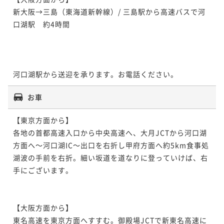
新大阪→三島（東海道新幹線）/ 三島駅から高速バスで河
口湖駅　約4時間　

河口湖駅から送迎を承ります。お電話ください。
お車
【東京方面から】

各地の首都高速入口から中央高速へ、大月JCTから河口湖
方面へ～河口湖IC～出口を右折し甲府方面へ約5km食事処
湖波の手前を右折。細い坂道を道なりに登っていけば、右
手にございます。

【大阪方面から】

東名高速を東京方面へすすむ。御殿場JCTで新東名高速に