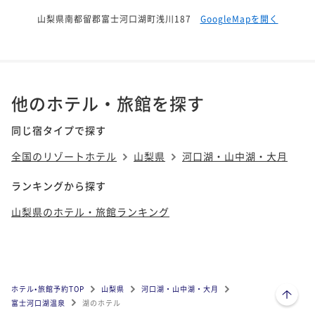
山梨県南都留郡富士河口湖町浅川187
GoogleMapを開く
他のホテル・旅館を探す
同じ宿タイプで探す
全国のリゾートホテル
山梨県
河口湖・山中湖・大月
ランキングから探す
山梨県のホテル・旅館ランキング
ページトップへ
ホテル•旅館予約TOP
山梨県
河口湖・山中湖・大月
富士河口湖温泉
湖のホテル