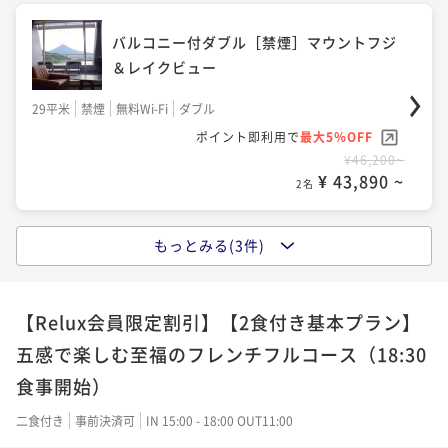
¥ 37,620 ~
2名
¥41,800~
¥ 39,710 ~
バルコニー付ダブル［禁煙］マウントフジ
2名
＆レイクビュー
スタンダード和室【禁煙】マウントフジ&
29平米
禁煙
無料Wi-Fi
ダブル
バルコニー付ダブル［禁煙］マウントフジ
レイクビュー
ポイント即利用で
最大5％OFF
＆レイクビュー
¥46,200~
30平米
禁煙
無料Wi-Fi
和室
¥ 43,890 ~
2名
29平米
禁煙
無料Wi-Fi
ダブル
ポイント即利用で
最大5％OFF
¥44,000~
ポイント即利用で
最大5％OFF
¥ 41,800 ~
2名
¥41,800~
もっとみる(3件)
¥ 39,710 ~
バルコニー付和室［禁煙］マウントフジ＆
2名
レイクビュー
【Relux会員限定割引】【2食付き基本プラン】
バルコニー付和室［禁煙］マウントフジ＆
34平米
禁煙
無料Wi-Fi
和室
バルコニー付和室”NAGOMI”［禁煙］マウ
レイクビュー
五感で楽しむ至福のフレンチフルコース（18:30
ポイント即利用で
最大5％OFF
ントフジ＆レイクビュー
食事開始）
¥46,200~
34平米
禁煙
無料Wi-Fi
和室
¥ 43,890 ~
2名
44平米
禁煙
無料Wi-Fi
和室
ポイント即利用で
最大5％OFF
二食付き
事前決済可
IN 15:00 - 18:00 OUT11:00
¥46,200~
ポイント即利用で
最大5％OFF