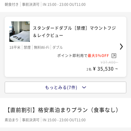
¥35,200~
朝食付き
事前決済可
IN 15:00 - 23:00 OUT11:00
¥ 33,440 ~
2名
スタンダードダブル［禁煙］マウントフジ
スタンダード和室【禁煙】マウントフジ&
＆レイクビュー
レイクビュー
18平米
禁煙
無料Wi-Fi
ダブル
30平米
禁煙
無料Wi-Fi
和室
ポイント即利用で
最大5％OFF
¥37,400~
ポイント即利用で
最大5％OFF
¥ 35,530 ~
2名
¥39,600~
¥ 37,620 ~
2名
もっとみる(7件)
スタンダードツイン［禁煙］マウントフジ
バルコニー付和室［禁煙］マウントフジ＆
＆レイクビュー
レイクビュー
【直前割引】格安素泊まりプラン（食事なし）
23平米
禁煙
無料Wi-Fi
ツイン
素泊まり
事前決済可
IN 15:00 - 23:00 OUT11:00
34平米
禁煙
無料Wi-Fi
和室
ポイント即利用で
最大5％OFF
¥39,600~
ポイント即利用で
最大5％OFF