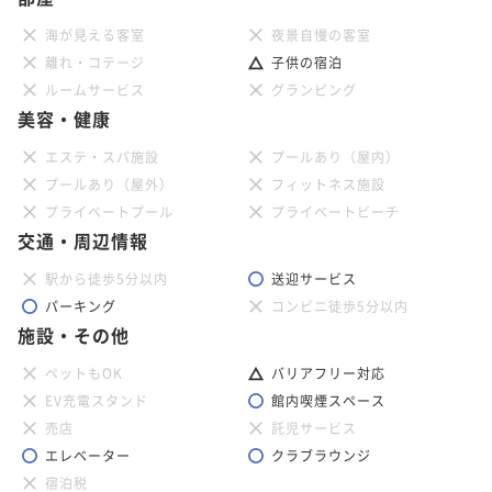
海が見える客室
夜景自慢の客室
離れ・コテージ
子供の宿泊
ルームサービス
グランピング
美容・健康
エステ・スパ施設
プールあり（屋内）
プールあり（屋外）
フィットネス施設
プライベートプール
プライベートビーチ
交通・周辺情報
駅から徒歩5分以内
送迎サービス
パーキング
コンビニ徒歩5分以内
施設・その他
ペットもOK
バリアフリー対応
EV充電スタンド
館内喫煙スペース
売店
託児サービス
エレベーター
クラブラウンジ
宿泊税