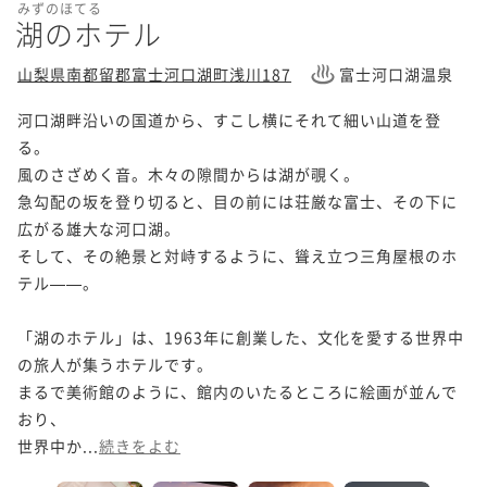
みずのほてる
湖のホテル
山梨県南都留郡富士河口湖町浅川187
富士河口湖温泉
河口湖畔沿いの国道から、すこし横にそれて細い山道を登
る。

風のさざめく音。木々の隙間からは湖が覗く。

急勾配の坂を登り切ると、目の前には荘厳な富士、その下に
広がる雄大な河口湖。

そして、その絶景と対峙するように、聳え立つ三角屋根のホ
テル——。

「湖のホテル」は、1963年に創業した、文化を愛する世界中
の旅人が集うホテルです。

まるで美術館のように、館内のいたるところに絵画が並んで
おり、

世界中か...
続きをよむ