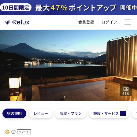
会員登録
ログイン
44
枚
1
2
3
4
5
宿の説明
レビュー
部屋・プラン
施設・サービス
リゾート