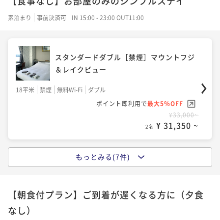
【食事なし】お部屋のみのシンプルステイ
素泊まり
事前決済可
IN 15:00 - 23:00 OUT11:00
スタンダードダブル［禁煙］マウントフジ
＆レイクビュー
18平米
禁煙
無料Wi-Fi
ダブル
ポイント即利用で
最大5％OFF
¥33,000~
¥ 31,350 ~
2名
もっとみる(7件)
スタンダードツイン［禁煙］マウントフジ
＆レイクビュー
【朝食付プラン】ご到着が遅くなる方に（夕食
23平米
禁煙
無料Wi-Fi
ツイン
なし）
ポイント即利用で
最大5％OFF