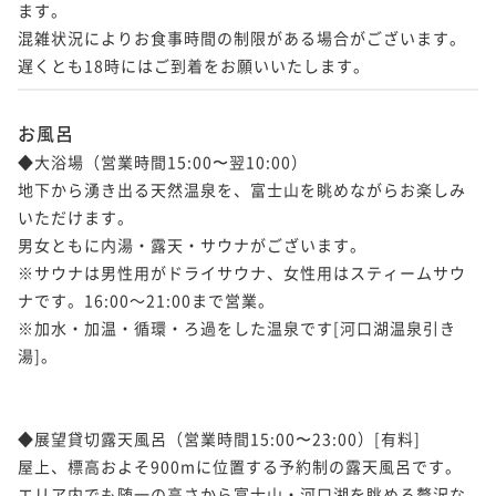
ます。

混雑状況によりお食事時間の制限がある場合がございます。

お風呂
◆大浴場（営業時間15:00〜翌10:00）

地下から湧き出る天然温泉を、富士山を眺めながらお楽しみ
いただけます。

男女ともに内湯・露天・サウナがございます。

※サウナは男性用がドライサウナ、女性用はスティームサウ
ナです。16:00～21:00まで営業。

※加水・加温・循環・ろ過をした温泉です[河口湖温泉引き
湯]。

◆展望貸切露天風呂（営業時間15:00〜23:00）[有料]

屋上、標高およそ900mに位置する予約制の露天風呂です。

エリア内でも随一の高さから富士山・河口湖を眺める贅沢な