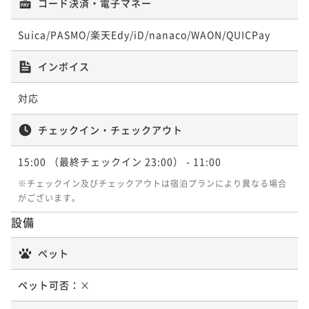
コード決済・電子マネー
¥52,800~
¥ 50,160 ~
2名
Suica/PASMO/楽天Edy/iD/nanaco/WAON/QUICPay
バルコニー付和室［禁煙］マウントフジ＆
レイクビュー
インボイス
34平米
禁煙
無料Wi-Fi
和室
対応
ポイント即利用で
最大5％OFF
¥57,200~
チェックイン・チェックアウト
¥ 54,340 ~
2名
15:00
（最終チェックイン 23:00）
- 11:00
※チェックイン及びチェックアウトは宿泊プランにより異なる場合
最上階バルコニー付ツイン［禁煙］マウン
がございます。
トフジ＆レイクビュー
設備
33平米
禁煙
無料Wi-Fi
ツイン
ペット
ポイント即利用で
最大5％OFF
¥61,600~
ペット可否：
×
¥ 58,520 ~
2名