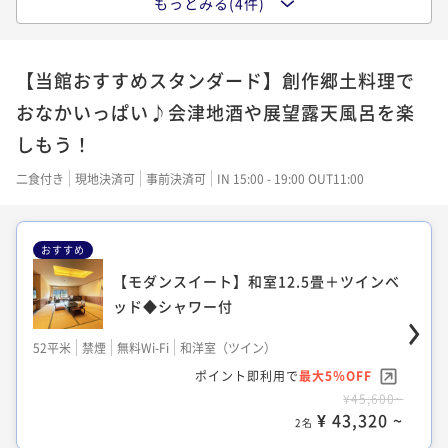
もっとみる(4件)
ド◆シャワー付53平米
【ワイドツイン／おすすめ】洋室32平米◆
シャワー付
51平米
禁煙
無料Wi-Fi
和室
【当館おすすめスタンダード】創作郷土料理で
ポイント即利用で
最大5％OFF
32平米
禁煙
無料Wi-Fi
ツイン
おなかいっぱい♪会津地酒や展望露天風呂を楽
¥35,600~
ポイント即利用で
最大5％OFF
¥ 33,820 ~
2名
しもう！
¥31,600~
¥ 30,020 ~
2名
二食付き
現地決済可
事前決済可
IN 15:00 - 19:00 OUT11:00
25年改装◆リビング&広々バスルーム付コ
ーナーツイン55平米
おすすめ
【和モダンツイン／22年改装】畳あり洋室
32平米◆シャワー付
【モダンスイート】和室12.5畳＋ツインベ
55平米
禁煙
無料Wi-Fi
ツイン
ッド◆シャワー付
ポイント即利用で
最大5％OFF
32平米
禁煙
無料Wi-Fi
和洋室（ツイン）
¥41,600~
ポイント即利用で
最大5％OFF
52平米
禁煙
無料Wi-Fi
和洋室（ツイン）
¥ 39,520 ~
2名
¥33,600~
ポイント即利用で
最大5％OFF
¥ 31,920 ~
2名
¥45,600~
¥ 43,320 ~
2名