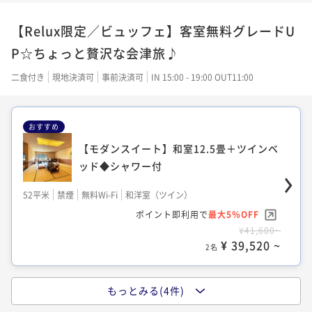
シャワー付
51平米
禁煙
無料Wi-Fi
和室
【Relux限定／ビュッフェ】客室無料グレードU
ポイント即利用で
最大5％OFF
32平米
禁煙
無料Wi-Fi
ツイン
P☆ちょっと贅沢な会津旅♪
¥29,600~
ポイント即利用で
最大5％OFF
¥ 28,120 ~
2名
¥30,200~
二食付き
現地決済可
事前決済可
IN 15:00 - 19:00 OUT11:00
¥ 28,690 ~
2名
おすすめ
25年改装◆リビング&広々バスルーム付コ
ーナーツイン55平米
【モダンスイート】和室12.5畳＋ツインベ
【和モダンツイン／22年改装】畳あり洋室
ッド◆シャワー付
32平米◆シャワー付
55平米
禁煙
無料Wi-Fi
ツイン
52平米
禁煙
無料Wi-Fi
和洋室（ツイン）
ポイント即利用で
最大5％OFF
32平米
禁煙
無料Wi-Fi
和洋室（ツイン）
¥37,600~
ポイント即利用で
最大5％OFF
ポイント即利用で
最大5％OFF
¥ 35,720 ~
2名
¥41,600~
¥32,000~
¥ 39,520 ~
¥ 30,400 ~
2名
2名
もっとみる(4件)
【ワイドツイン／おすすめ】洋室32平米◆
【セミスイート】21年秋改装和室に2ベッ