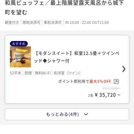
和風ビュッフェ／最上階展望露天風呂から城下
町を望む
朝食付き
現地決済可
事前決済可
IN 15:00 - 22:00 OUT11:00
おすすめ
【モダンスイート】和室12.5畳＋ツインベ
ッド◆シャワー付
52平米
禁煙
無料Wi-Fi
和洋室（ツイン）
ポイント即利用で
最大5％OFF
¥37,600~
¥ 35,720 ~
2名
もっとみる(4件)
【ワイドツイン／おすすめ】洋室32平米◆
シャワー付