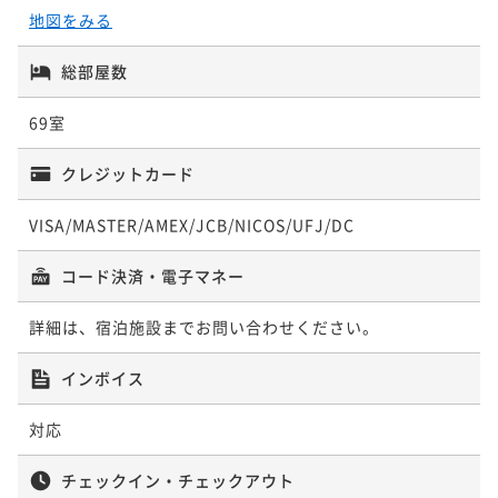
地図をみる
総部屋数
【セミスイート】21年秋改装和室に2ベッ
ド◆シャワー付53平米
69室
51平米
禁煙
無料Wi-Fi
和室
クレジットカード
ポイント即利用で
最大5％OFF
¥37,600~
¥ 35,720 ~
VISA/MASTER/AMEX/JCB/NICOS/UFJ/DC
2名
コード決済・電子マネー
25年改装◆リビング&広々バスルーム付コ
詳細は、宿泊施設までお問い合わせください。
ーナーツイン55平米
インボイス
55平米
禁煙
無料Wi-Fi
ツイン
対応
ポイント即利用で
最大5％OFF
¥45,600~
¥ 43,320 ~
チェックイン・チェックアウト
2名