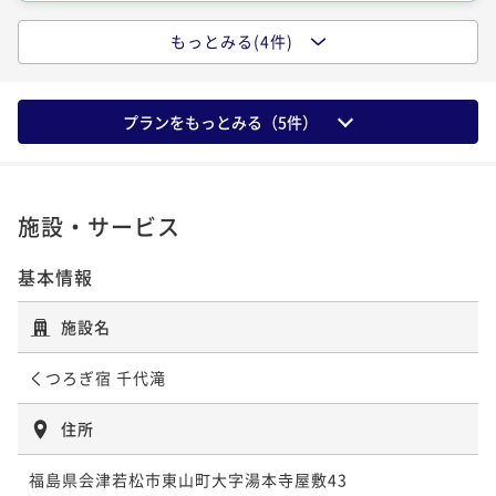
【セミスイート】21年秋改装和室に2ベッ
もっとみる(4件)
ド◆シャワー付53平米
【ワイドツイン／おすすめ】洋室32平米◆
シャワー付
51平米
禁煙
無料Wi-Fi
和室
プランをもっとみる（
5
件）
ポイント即利用で
最大5％OFF
32平米
禁煙
無料Wi-Fi
ツイン
¥35,600~
ポイント即利用で
最大5％OFF
¥ 33,820 ~
2名
¥33,600~
¥ 31,920 ~
施設・サービス
2名
基本情報
25年改装◆リビング&広々バスルーム付コ
ーナーツイン55平米
【和モダンツイン／22年改装】畳あり洋室
施設名
32平米◆シャワー付
55平米
禁煙
無料Wi-Fi
ツイン
くつろぎ宿 千代滝
ポイント即利用で
最大5％OFF
32平米
禁煙
無料Wi-Fi
和洋室（ツイン）
¥43,600~
ポイント即利用で
最大5％OFF
住所
¥ 41,420 ~
2名
¥35,600~
¥ 33,820 ~
2名
福島県会津若松市東山町大字湯本寺屋敷43