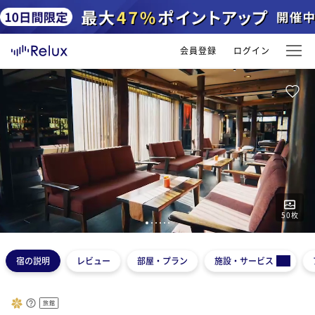
会員登録
ログイン
50
枚
1
2
3
4
5
6
宿の説明
レビュー
部屋・プラン
施設・サービス
旅館