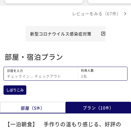
レビューをみる（67件）
新型コロナウイルス感染症対策
部屋・宿泊プラン
利用人数
日程を入力
2
名
チェックイン
−
チェックアウト
しぼりこみ
プラン
（
10
）
部屋
（
5
）
件
件
【一泊朝食】 手作りの温もり感じる、好評の