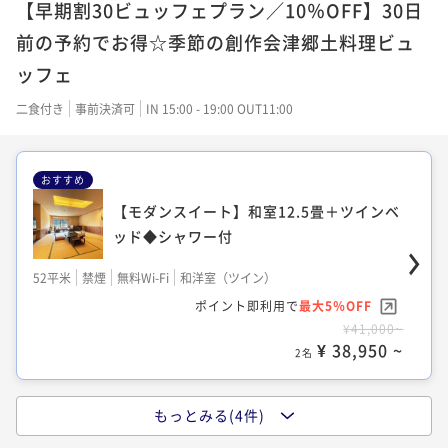
【早期割30ビュッフェプラン／10％OFF】30日
32平米
禁煙
無料Wi-Fi
ツイン
前の予約でお得☆季節の創作会津郷土料理ビュ
ポイント即利用で
最大5％OFF
ッフェ
¥25,600~
¥ 24,320 ~
2名
二食付き
事前決済可
IN 15:00 - 19:00 OUT11:00
おすすめ
【和モダンツイン／22年改装】畳あり洋室
32平米◆シャワー付
【モダンスイート】和室12.5畳＋ツインベ
ッド◆シャワー付
32平米
禁煙
無料Wi-Fi
和洋室（ツイン）
ポイント即利用で
最大5％OFF
52平米
禁煙
無料Wi-Fi
和洋室（ツイン）
¥27,600~
ポイント即利用で
最大5％OFF
¥ 26,220 ~
2名
¥41,000~
¥ 38,950 ~
2名
【セミスイート】21年秋改装和室に2ベッ
もっとみる(4件)
ド◆シャワー付53平米
【ワイドツイン／おすすめ】洋室32平米◆