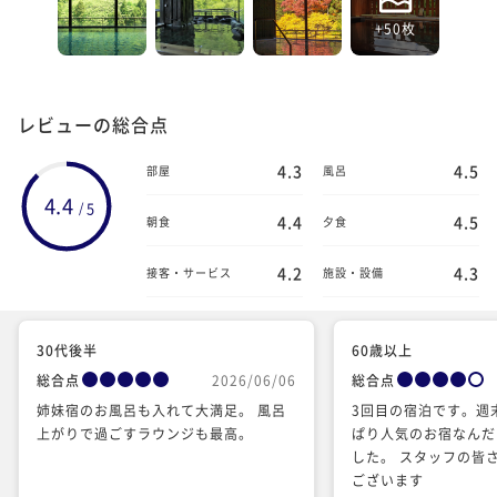
+50枚
レビューの総合点
4.3
4.5
部屋
風呂
4.4
5
/
4.4
4.5
朝食
夕食
4.2
4.3
接客・サービス
施設・設備
30代後半
60歳以上
総合点
2026/06/06
総合点
姉妹宿のお風呂も入れて大満足。 風呂
3回目の宿泊です。週
上がりで過ごすラウンジも最高。
ぱり人気のお宿なんだ
した。 スタッフの皆
ございます