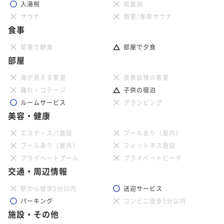
入湯税
岩盤浴
サウナ
個室/専用サウナ
食事
部屋で朝食
部屋で夕食
部屋
海が見える客室
夜景自慢の客室
離れ・コテージ
子供の宿泊
ルームサービス
グランピング
美容・健康
エステ・スパ施設
プールあり（屋内）
プールあり（屋外）
フィットネス施設
プライベートプール
プライベートビーチ
交通・周辺情報
駅から徒歩5分以内
送迎サービス
パーキング
コンビニ徒歩5分以内
施設・その他