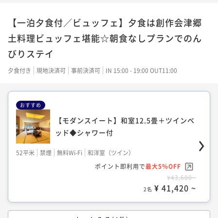
シャワー付
ド◆シャワー付53平米
【一泊夕食付／ビュッフェ】夕食は創作会津郷
32平米
禁煙
無料Wi-Fi
ツイン
51平米
禁煙
無料Wi-Fi
和室
土料理ビュッフェ堪能☆朝食なしプランでのん
ポイント即利用で
最大5％OFF
ポイント即利用で
最大5％OFF
びりステイ
¥31,600~
¥33,800~
¥ 30,020 ~
¥ 32,110 ~
2名
2名
夕食付き
現地決済可
事前決済可
IN 15:00 - 19:00 OUT11:00
おすすめ
【和モダンツイン／22年改装】畳あり洋室
25年改装◆リビング&広々バスルーム付コ
32平米◆シャワー付
ーナーツイン55平米
【モダンスイート】和室12.5畳＋ツインベ
ッド◆シャワー付
32平米
禁煙
無料Wi-Fi
和洋室（ツイン）
55平米
禁煙
無料Wi-Fi
ツイン
ポイント即利用で
最大5％OFF
52平米
禁煙
無料Wi-Fi
和洋室（ツイン）
ポイント即利用で
最大5％OFF
¥33,600~
¥41,000~
ポイント即利用で
最大5％OFF
¥ 31,920 ~
¥ 38,950 ~
2名
2名
¥43,600~
¥ 41,420 ~
2名
【セミスイート】21年秋改装和室に2ベッ