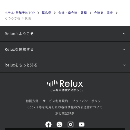
ホテル•旅館予約TOP
福島県
会津・南会津・磐梯
会津東山温泉
くつろぎ宿 千代滝
Reluxへようこそ
Reluxを体験する
Reluxをもっと知る
勧誘方針
サービス利用規約
プライバシーポリシー
Cookie等を利用したお客様情報の外部送信について
旅行業登録票