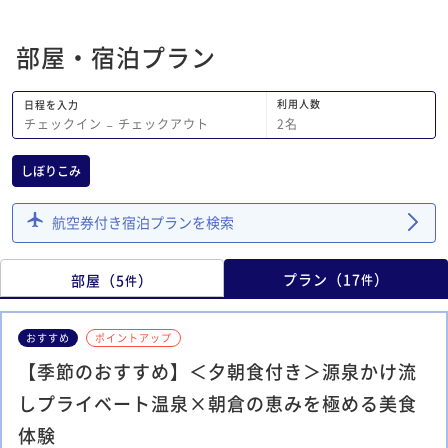
部屋・宿泊プラン
利用人数
日程を入力
2
名
チェックイン
−
チェックアウト
しぼりこみ
航空券付き宿泊プランを検索
プラン
（
17
）
部屋
（
5
）
件
件
おすすめ
ポイントアップ
【季節のおすすめ】＜夕朝食付き＞源泉かけ流
しプライベート温泉×朝倉の恵みを極める美食
体験