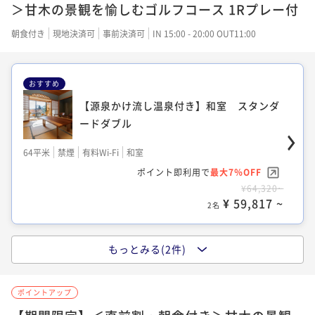
ポイント即利用で
最大7％OFF
＞甘木の景観を愉しむゴルフコース 1Rプレー付
¥117,920~
¥ 109,665 ~
朝食付き
現地決済可
事前決済可
IN 15:00 - 20:00 OUT11:00
2名
おすすめ
【源泉かけ流し温泉付き】和洋室 スタン
【源泉かけ流し温泉付き】和室 スタンダ
ダードツイン
ードダブル
64平米
禁煙
無料Wi-Fi
和洋室（ツイン）
64平米
禁煙
有料Wi-Fi
和室
ポイント即利用で
最大7％OFF
ポイント即利用で
最大7％OFF
¥117,920~
¥64,320~
¥ 109,665 ~
2名
¥ 59,817 ~
2名
もっとみる(2件)
【源泉かけ流し温泉付き】洋室 スタンダ
ードツイン
ポイントアップ
64平米
禁煙
有料Wi-Fi
ツイン