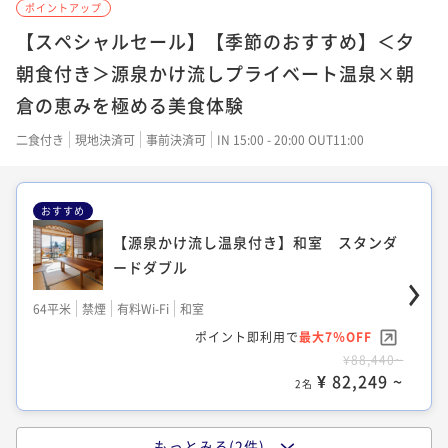
ポイントアップ
64平米
禁煙
無料Wi-Fi
和洋室（ツイン）
【スペシャルセール】【季節のおすすめ】＜夕
ポイント即利用で
最大7％OFF
朝食付き＞源泉かけ流しプライベート温泉×朝
¥85,760~
倉の恵みを極める美食体験
¥ 79,756 ~
2名
二食付き
現地決済可
事前決済可
IN 15:00 - 20:00 OUT11:00
【源泉かけ流し温泉付き】洋室 スタンダ
おすすめ
ードツイン
【源泉かけ流し温泉付き】和室 スタンダ
64平米
禁煙
有料Wi-Fi
ツイン
ードダブル
ポイント即利用で
最大7％OFF
64平米
禁煙
有料Wi-Fi
和室
¥85,760~
¥ 79,756 ~
ポイント即利用で
最大7％OFF
2名
¥88,440~
¥ 82,249 ~
2名
もっとみる(2件)