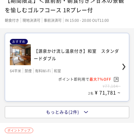
【期間限定】＜直前割・朝食付き＞甘木の景観
ポイント即利用で
最大7％OFF
を愉しむゴルフコース 1Rプレー付
¥64,320~
¥ 59,817 ~
朝食付き
現地決済可
事前決済可
IN 15:00 - 20:00 OUT11:00
2名
おすすめ
【源泉かけ流し温泉付き】和洋室 スタン
【源泉かけ流し温泉付き】和室 スタンダ
ダードツイン
ードダブル
64平米
禁煙
無料Wi-Fi
和洋室（ツイン）
64平米
禁煙
有料Wi-Fi
和室
ポイント即利用で
最大7％OFF
ポイント即利用で
最大7％OFF
¥64,320~
¥77,184~
¥ 59,817 ~
2名
¥ 71,781 ~
2名
もっとみる(2件)
【源泉かけ流し温泉付き】洋室 スタンダ
ードツイン
ポイントアップ