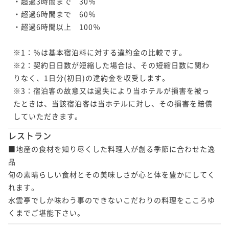
・超過3時間まで　30％

・超過6時間まで　60％

・超過6時間以上　100％

※1：％は基本宿泊料に対する違約金の比較です。

※2：契約日日数が短縮した場合は、その短縮日数に関わ
りなく、1日分(初日)の違約金を収受します。

※3：宿泊客の故意又は過失により当ホテルが損害を被っ
たときは、当該宿泊客は当ホテルに対し、その損害を賠償
していただきます。
レストラン
■地産の食材を知り尽くした料理人が創る季節に合わせた逸
品

旬の素晴らしい食材とその美味しさが心と体を豊かにしてく
れます。

水雲亭でしか味わう事のできないこだわりの料理をこころゆ
くまでご堪能下さい。