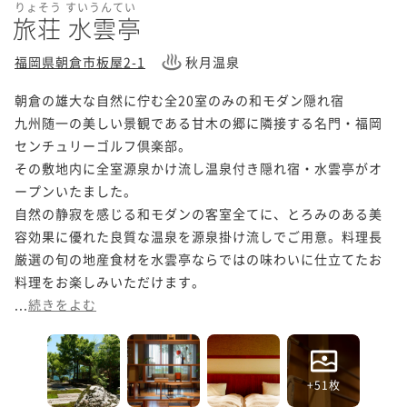
りょそう すいうんてい
旅荘 水雲亭
福岡県朝倉市板屋2-1
秋月温泉
朝倉の雄大な自然に佇む全20室のみの和モダン隠れ宿

九州随一の美しい景観である甘木の郷に隣接する名門・福岡
センチュリーゴルフ倶楽部。

その敷地内に全室源泉かけ流し温泉付き隠れ宿・水雲亭がオ
ープンいたました。

自然の静寂を感じる和モダンの客室全てに、とろみのある美
容効果に優れた良質な温泉を源泉掛け流しでご用意。料理長
厳選の旬の地産食材を水雲亭ならではの味わいに仕立てたお
料理をお楽しみいただけます。

...
続きをよむ
+51枚