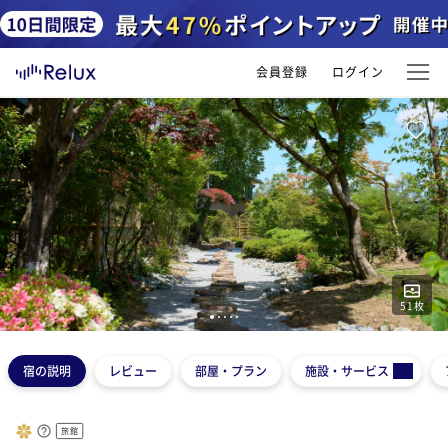
会員登録
ログイン
51
枚
1
2
3
4
5
宿の説明
レビュー
部屋・プラン
施設・サービス
旅館