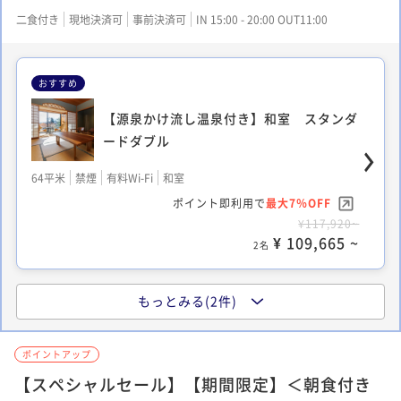
二食付き
現地決済可
事前決済可
IN 15:00 - 20:00 OUT11:00
おすすめ
【源泉かけ流し温泉付き】和室 スタンダ
ードダブル
64平米
禁煙
有料Wi-Fi
和室
ポイント即利用で
最大7％OFF
¥117,920~
¥ 109,665 ~
2名
もっとみる(2件)
【源泉かけ流し温泉付き】洋室 スタンダ
ードツイン
ポイントアップ
【スペシャルセール】【期間限定】＜朝食付き
64平米
禁煙
有料Wi-Fi
ツイン