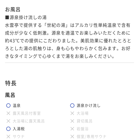
お風呂
■源泉掛け流しの湯

水雲亭で提供する「世紀の湯」はアルカリ性単純温泉で含有
成分が少なく低刺激。源泉を適温でお楽しみいただくために
約43℃での提供にこだわりました。美肌効果に優れたとろと
ろとした湯の肌触りは、身も心もやわらかく包みます。お好
きなタイミングで心ゆくまで湯をお楽しみください。
特長
風呂
温泉
源泉かけ流し
露天風呂付客室
大浴場
大浴場に露天風呂
貸切風呂
入湯税
岩盤浴
サウナ
個室/専用サウナ