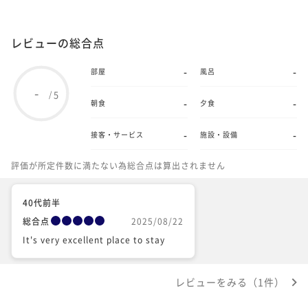
レビューの総合点
-
-
部屋
風呂
-
5
/
-
-
朝食
夕食
-
-
接客・サービス
施設・設備
評価が所定件数に満たない為総合点は算出されません
40代前半
総合点
2025/08/22
It's very excellent place to stay
レビューをみる（1件）