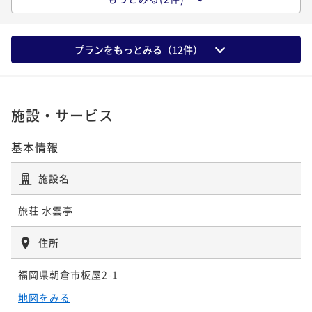
【源泉かけ流し温泉付き】洋室 スタンダ
ードツイン
プランをもっとみる（
12
件）
64平米
禁煙
有料Wi-Fi
ツイン
ポイント即利用で
最大7％OFF
¥88,440~
¥ 82,249 ~
施設・サービス
2名
基本情報
【源泉かけ流し温泉付き】和洋室 スタン
施設名
ダードツイン
旅荘 水雲亭
64平米
禁煙
無料Wi-Fi
和洋室（ツイン）
ポイント即利用で
最大7％OFF
住所
¥88,440~
¥ 82,249 ~
2名
福岡県朝倉市板屋2-1
地図をみる