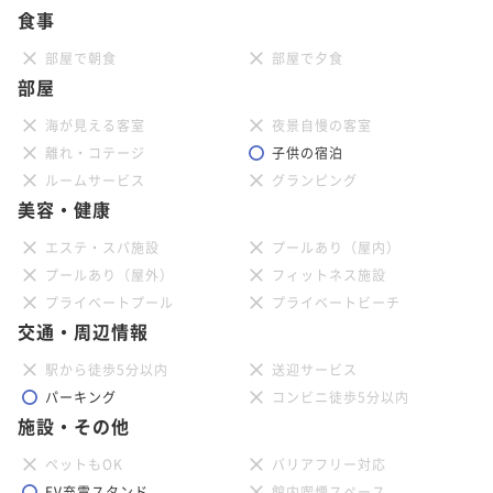
食事
部屋で朝食
部屋で夕食
部屋
海が見える客室
夜景自慢の客室
離れ・コテージ
子供の宿泊
ルームサービス
グランピング
美容・健康
エステ・スパ施設
プールあり（屋内）
プールあり（屋外）
フィットネス施設
プライベートプール
プライベートビーチ
交通・周辺情報
駅から徒歩5分以内
送迎サービス
パーキング
コンビニ徒歩5分以内
施設・その他
ペットもOK
バリアフリー対応
EV充電スタンド
館内喫煙スペース