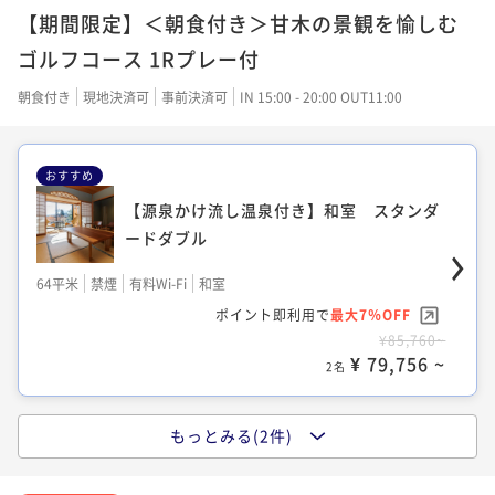
64平米
禁煙
有料Wi-Fi
ツイン
【期間限定】＜朝食付き＞甘木の景観を愉しむ
ポイント即利用で
最大7％OFF
ゴルフコース 1Rプレー付
¥77,184~
¥ 71,781 ~
朝食付き
現地決済可
事前決済可
IN 15:00 - 20:00 OUT11:00
2名
おすすめ
【源泉かけ流し温泉付き】和洋室 スタン
【源泉かけ流し温泉付き】和室 スタンダ
ダードツイン
ードダブル
64平米
禁煙
無料Wi-Fi
和洋室（ツイン）
64平米
禁煙
有料Wi-Fi
和室
ポイント即利用で
最大7％OFF
ポイント即利用で
最大7％OFF
¥77,184~
¥85,760~
¥ 71,781 ~
2名
¥ 79,756 ~
2名
もっとみる(2件)
【源泉かけ流し温泉付き】和洋室 スタン
ダードツイン