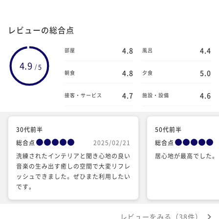
レビューの総合点
4.8
4.4
部屋
風呂
4.9
5
/
4.8
5.0
朝食
夕食
4.7
4.6
接客・サービス
施設・設備
30代前半
50代前半
総合点
2025/02/21
総合点
洗練されたインテリアと聞き心地の良い
居心地が最高でした。
音楽の生み出す癒しの空間で大変リフレ
ッシュできました。ぜひまた利用したい
です。
レビューをみる（38件）