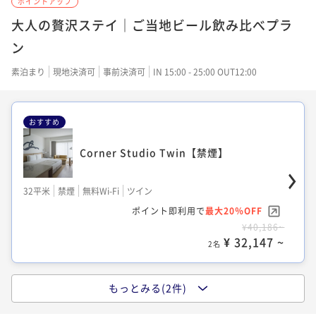
ポイントアップ
25平米
禁煙
無料Wi-Fi
ダブル
大人の贅沢ステイ｜ご当地ビール飲み比べプラ
ポイント即利用で
最大7％OFF
ン
¥21,954~
¥ 20,417 ~
素泊まり
現地決済可
事前決済可
IN 15:00 - 25:00 OUT12:00
2名
おすすめ
Corner Studio King【禁煙】
Corner Studio Twin【禁煙】
32平米
禁煙
無料Wi-Fi
ダブル
32平米
禁煙
無料Wi-Fi
ツイン
ポイント即利用で
最大7％OFF
ポイント即利用で
最大20％OFF
¥30,760~
¥40,186~
¥ 28,606 ~
2名
¥ 32,147 ~
2名
もっとみる(2件)
Studio シャワーブースのみ 【禁煙】