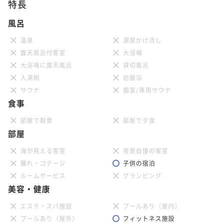
特長
風呂
温泉
源泉かけ流し
露天風呂付客室
大浴場
大浴場に露天風呂
貸切風呂
入湯税
岩盤浴
サウナ
個室/専用サウナ
食事
部屋で朝食
部屋で夕食
部屋
海が見える客室
夜景自慢の客室
離れ・コテージ
子供の宿泊
ルームサービス
グランピング
美容・健康
エステ・スパ施設
プールあり（屋内）
プールあり（屋外）
フィットネス施設