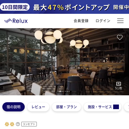
会員登録
ログイン
51
枚
1
2
3
4
5
6
宿の説明
レビュー
部屋・プラン
施設・サービス
コンセプト