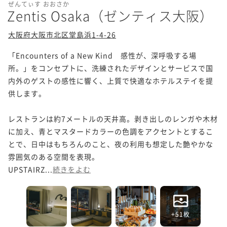
ぜんてぃす おおさか
Zentis Osaka（ゼンティス大阪）
大阪府大阪市北区堂島浜1-4-26
「Encounters of a New Kind　感性が、深呼吸する場
所。」をコンセプトに、洗練されたデザインとサービスで国
内外のゲストの感性に響く、上質で快適なホテルステイを提
供します。

レストランは約7メートルの天井高。剥き出しのレンガや木材
に加え、青とマスタードカラーの色調をアクセントとするこ
とで、日中はもちろんのこと、夜の利用も想定した艶やかな
雰囲気のある空間を表現。

UPSTAIRZ...
続きをよむ
+51枚