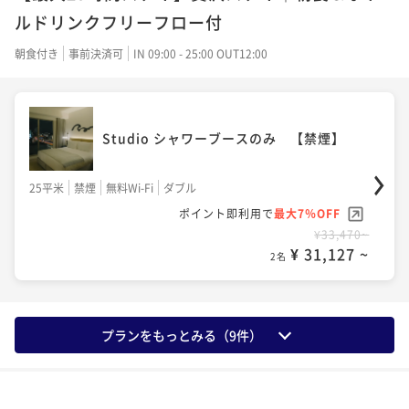
ルドリンクフリーフロー付
57平米
禁煙
無料Wi-Fi
ツイン
朝食付き
事前決済可
IN 09:00 - 25:00 OUT12:00
ポイント即利用で
最大7％OFF
¥73,286~
¥ 68,155 ~
2名
Studio シャワーブースのみ 【禁煙】
25平米
禁煙
無料Wi-Fi
ダブル
ポイント即利用で
最大7％OFF
¥33,470~
¥ 31,127 ~
2名
プランをもっとみる（
9
件）