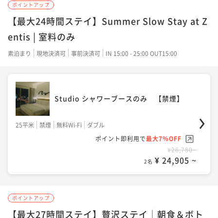
ポイントアップ
25平米
禁煙
無料Wi-Fi
ダブル
【最大24時間ステイ】Summer Slow Stay at Z
ポイント即利用で
最大7％OFF
entis | 室料のみ
¥26,000~
¥ 24,180 ~
素泊まり
現地決済可
事前決済可
IN 15:00 - 25:00 OUT15:00
2名
Studio シャワーブースのみ 【禁煙】
Corner Studio King【禁煙】
25平米
禁煙
無料Wi-Fi
ダブル
32平米
禁煙
無料Wi-Fi
ダブル
ポイント即利用で
最大7％OFF
ポイント即利用で
最大7％OFF
¥26,780~
¥38,200~
¥ 24,905 ~
2名
¥ 35,526 ~
2名
ポイントアップ
Suite Twin 【禁煙】
【最大27時間ステイ】贅沢ステイ｜朝食＆ボト