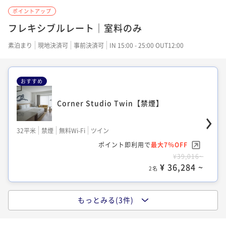
ポイントアップ
25平米
禁煙
無料Wi-Fi
ダブル
フレキシブルレート｜室料のみ
ポイント即利用で
最大20％OFF
素泊まり
現地決済可
事前決済可
IN 15:00 - 25:00 OUT12:00
¥26,780~
¥ 21,423 ~
2名
おすすめ
Corner Studio Twin【禁煙】
Corner Studio King【禁煙】
32平米
禁煙
無料Wi-Fi
ツイン
32平米
禁煙
無料Wi-Fi
ダブル
ポイント即利用で
最大7％OFF
ポイント即利用で
最大20％OFF
¥39,016~
¥44,306~
¥ 36,284 ~
2名
¥ 35,444 ~
2名
もっとみる(3件)
Studio シャワーブースのみ 【禁煙】