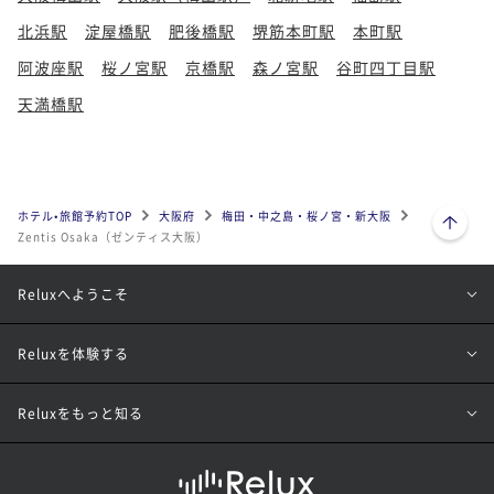
北浜駅
淀屋橋駅
肥後橋駅
堺筋本町駅
本町駅
阿波座駅
桜ノ宮駅
京橋駅
森ノ宮駅
谷町四丁目駅
天満橋駅
ページトップへ
ホテル•旅館予約TOP
大阪府
梅田・中之島・桜ノ宮・新大阪
Zentis Osaka（ゼンティス大阪）
Reluxへようこそ
Reluxを体験する
Reluxをもっと知る