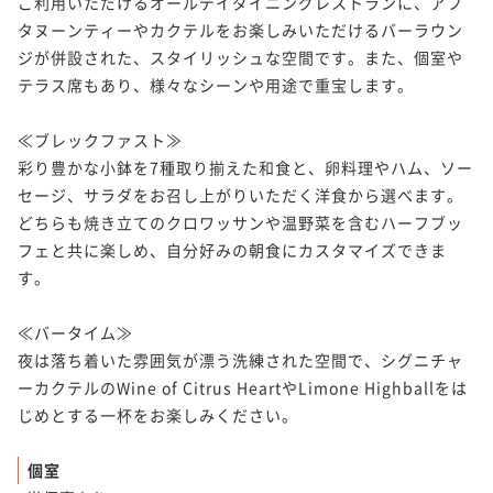
ご利用いただけるオールデイダイニングレストランに、アフ
タヌーンティーやカクテルをお楽しみいただけるバーラウン
ジが併設された、スタイリッシュな空間です。また、個室や
テラス席もあり、様々なシーンや用途で重宝します。

≪ブレックファスト≫

彩り豊かな小鉢を7種取り揃えた和食と、卵料理やハム、ソー
セージ、サラダをお召し上がりいただく洋食から選べます。
どちらも焼き立てのクロワッサンや温野菜を含むハーフブッ
フェと共に楽しめ、自分好みの朝食にカスタマイズできま
す。

≪バータイム≫

夜は落ち着いた雰囲気が漂う洗練された空間で、シグニチャ
ーカクテルのWine of Citrus HeartやLimone Highballをは
じめとする一杯をお楽しみください。

個室