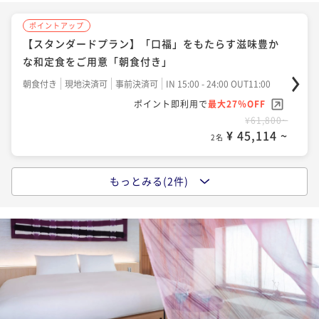
ポイントアップ
【スタンダードプラン】「口福」をもたらす滋味豊か
な和定食をご用意「朝食付き」
朝食付き
現地決済可
事前決済可
IN 15:00 - 24:00 OUT11:00
ポイント即利用で
最大27％OFF
¥61,800~
¥ 45,114 ~
2名
もっとみる(2件)
ポイントアップ
【スタンダードプラン】京都の別邸で、竹に抱かれ月
光満ちる空間での滞在を「素泊まり」
素泊まり
現地決済可
事前決済可
IN 15:00 - 24:00 OUT11:00
ポイント即利用で
最大7％OFF
¥53,800~
¥ 50,034 ~
2名