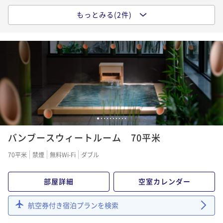
もっとみる(2件)
ポイントアップ
【スタンダードプラン】京都の別邸で、竹に抱かれ月
光満ちる空間での滞在を「素泊まり」
素泊まり
現地決済可
事前決済可
IN 15:00 - 24:00 OUT11:00
ポイント即利用で
最大7％OFF
¥53,800~
¥ 50,034 ~
2名
1
2
3
4
5
6
7
8
9
10
ポイントアップ
バンブースウィートルーム 70平米
【スタンダードプラン】「口福」をもたらす肉割烹夕
食と和朝食をご堪能「2食付き」（宿の日）
70平米
禁煙
無料Wi-Fi
ダブル
二食付き
現地決済可
事前決済可
IN 15:00 - 24:00 OUT11:00
ポイント即利用で
最大27％OFF
部屋詳細
空室カレンダー
¥93,800~
¥ 68,474 ~
2名
航空券付き宿泊プランを検索