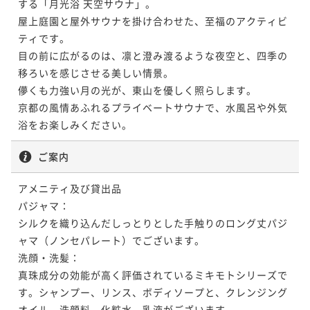
する「月光浴 天空サウナ」。

屋上庭園と屋外サウナを掛け合わせた、至福のアクティビ
ティです。

目の前に広がるのは、凛と澄み渡るような夜空と、四季の
移ろいを感じさせる美しい情景。

儚くも力強い月の光が、東山を優しく照らします。

京都の風情あふれるプライベートサウナで、水風呂や外気
ご案内
アメニティ及び貸出品

パジャマ：

シルクを織り込んだしっとりとした手触りのロング丈パジ
ャマ（ノンセパレート）でございます。

洗顔・洗髪：

真珠成分の効能が高く評価されているミキモトシリーズで
す。シャンプー、リンス、ボディソープと、クレンジング
オイル、洗顔料、化粧水、乳液がございます。
