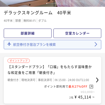
1
2
3
4
5
6
7
8
9
ポイントアップ
デラックスキングルーム 40平米
【スタンダードプラン】「口福」をもたらす肉割烹夕
食と和朝食をご堪能「2食付き」（宿の日）
40平米
禁煙
無料Wi-Fi
ダブル
二食付き
現地決済可
事前決済可
IN 15:00 - 24:00 OUT11:00
ポイント即利用で
最大27％OFF
部屋詳細
空室カレンダー
¥93,800~
¥ 68,474 ~
2名
航空券付き宿泊プランを検索
ポイントアップ
【スタンダードプラン】「口福」をもたらす滋味豊か
な和定食をご用意「朝食付き」
朝食付き
現地決済可
事前決済可
IN 15:00 - 24:00 OUT11:00
ポイント即利用で
最大27％OFF
¥61,800~
¥ 45,114 ~
2名