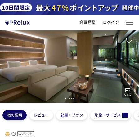
会員登録
ログイン
51
枚
1
2
3
4
5
宿の説明
レビュー
部屋・プラン
施設・サービス
コンセプト