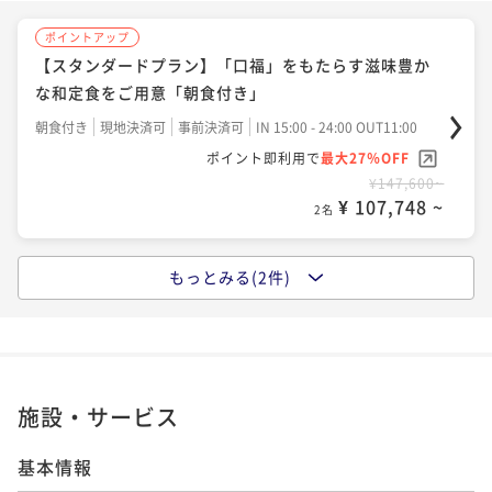
ポイントアップ
【スタンダードプラン】「口福」をもたらす滋味豊か
な和定食をご用意「朝食付き」
朝食付き
現地決済可
事前決済可
IN 15:00 - 24:00 OUT11:00
ポイント即利用で
最大27％OFF
¥147,600~
¥ 107,748 ~
2名
もっとみる(2件)
ポイントアップ
【スタンダードプラン】京都の別邸で、竹に抱かれ月
光満ちる空間での滞在を「素泊まり」
素泊まり
現地決済可
事前決済可
IN 15:00 - 24:00 OUT11:00
ポイント即利用で
最大7％OFF
施設・サービス
¥139,600~
¥ 129,828 ~
2名
基本情報