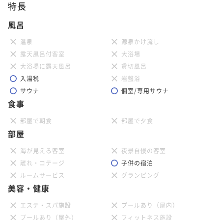
特長
風呂
温泉
源泉かけ流し
露天風呂付客室
大浴場
大浴場に露天風呂
貸切風呂
入湯税
岩盤浴
サウナ
個室/専用サウナ
食事
部屋で朝食
部屋で夕食
部屋
海が見える客室
夜景自慢の客室
離れ・コテージ
子供の宿泊
ルームサービス
グランピング
美容・健康
エステ・スパ施設
プールあり（屋内）
プールあり（屋外）
フィットネス施設