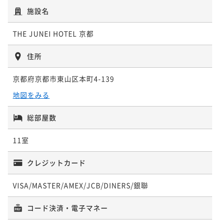
施設名
ポイントアップ
【スタンダードプラン】「口福」をもたらす肉割烹夕
THE JUNEI HOTEL 京都
食と和朝食をご堪能「2食付き」（宿の日）
二食付き
現地決済可
事前決済可
IN 15:00 - 24:00 OUT11:00
住所
ポイント即利用で
最大27％OFF
京都府京都市東山区本町4-139
¥179,600~
¥ 131,108 ~
2名
地図をみる
総部屋数
11室
クレジットカード
VISA/MASTER/AMEX/JCB/DINERS/銀聯
コード決済・電子マネー