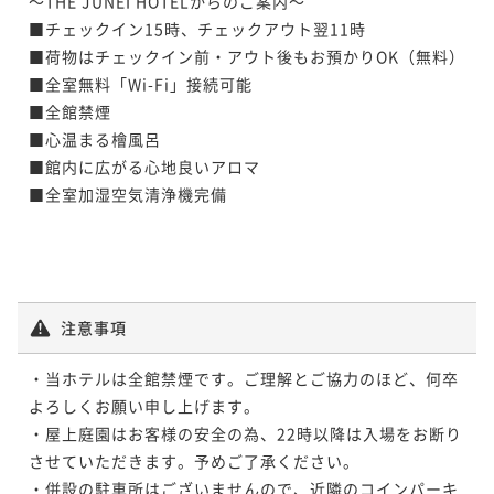
～THE JUNEI HOTELからのご案内～

■チェックイン15時、チェックアウト翌11時

■荷物はチェックイン前・アウト後もお預かりOK（無料）

■全室無料「Wi-Fi」接続可能

■全館禁煙

■心温まる檜風呂

■館内に広がる心地良いアロマ

■全室加湿空気清浄機完備

注意事項
・当ホテルは全館禁煙です。ご理解とご協力のほど、何卒
よろしくお願い申し上げます。

・屋上庭園はお客様の安全の為、22時以降は入場をお断り
させていただきます。予めご了承ください。

・併設の駐車所はございませんので、近隣のコインパーキ