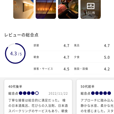
+51枚
レビューの総合点
4.7
4.7
部屋
風呂
4.3
5
/
4.7
5.0
朝食
夕食
4.5
4.2
接客・サービス
施設・設備
40代後半
50代前半
総合点
2022/11/22
総合点
丁寧な接客は総合的に満足だった。 檜
アプローチに踏み込ん
の日本酒風呂、花びらの入浴剤、日本酒
静かな水音、柔かな光
スパークリングのサービスもあり、朝食
のを感じました。スタ