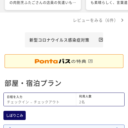
の肉割烹ふたごさんの店員の気遣いも非
も素晴らしく、言葉遣
常に自然で心地良かった。 帰りの日は
でなく、所作も美しく
雨が降っていたので、コンビニに行くの
対応を頂きました。記
レビューをみる（6件）
に貸し傘を借りたが、借りた傘の畳み方
予約時にお伝えしてい
がぐちゃぐちゃで少し残念な気分になっ
らのサービスを頂き素
た… あと、帰りにフロントで明細をい
ました。お部屋も清潔
ただく予定でしたが何も渡されることな
呂で日頃の疲れを癒し
新型コロナウイルス感染症対策
くチェックアウトした。面倒だったので
都らしい優しいお味で
もう言わなかった私も悪いが… 次泊ま
揃え、サービスも素晴
るかどうかまでの感動レベルではなかっ
た。必ず再訪させて頂
たが、まぁ満足かな。という感じでし
うございました。
た。 ありがとうございました。
部屋・宿泊プラン
利用人数
日程を入力
2
名
チェックイン
−
チェックアウト
しぼりこみ