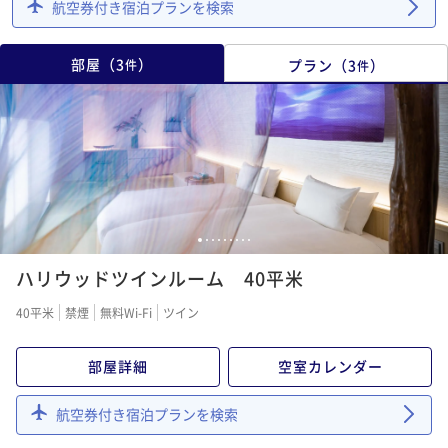
航空券付き宿泊プランを検索
部屋
（
3
）
プラン
（
3
）
件
件
1
2
3
4
5
6
7
8
9
ハリウッドツインルーム 40平米
40平米
禁煙
無料Wi-Fi
ツイン
部屋詳細
空室カレンダー
航空券付き宿泊プランを検索