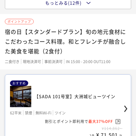
【YUKI 801号室】中庭・まち並みビュー
もっとみる(12件)
ツイン
【MUNE 502号室】天窓付蔵ツイン
【VMGコンフォートからお部屋お任せ】ツ
イン・メゾネット
102平米
禁煙
無料Wi-Fi
ツイン
ポイントアップ
66平米
禁煙
無料Wi-Fi
ツイン
割引とポイント即利用で
最大30％OFF
45平米
禁煙
無料Wi-Fi
ツイン
宿の日【スタンダードプラン】旬の地元食材に
割引とポイント即利用で
最大33％OFF
¥114,862~
ポイント即利用で
最大7％OFF
こだわったコース料理。和とフレンチが融合し
¥75,900~
¥ 80,116 ~
2名
¥50,854~
¥ 50,397 ~
2名
た美食を堪能（2食付）
¥ 47,294 ~
2名
二食付き
現地決済可
事前決済可
IN 15:00 - 20:00 OUT11:00
【YUKI 802号室】中庭ビューツイン
【VMGグランドからお任せ】ツイン・メゾ
【VMGグランドからお任せ】ツイン・メゾ
ネット
おすすめ
ネット
80平米
禁煙
無料Wi-Fi
ツイン
49平米
禁煙
無料Wi-Fi
ツイン
【SADA 101号室】大洲城ビューツイン
割引とポイント即利用で
最大30％OFF
49平米
禁煙
無料Wi-Fi
ツイン
割引とポイント即利用で
最大33％OFF
¥114,862~
割引とポイント即利用で
最大25％OFF
¥75,900~
¥ 80,116 ~
2名
62平米
禁煙
無料Wi-Fi
ツイン
¥75,900~
¥ 50,397 ~
2名
¥ 56,469 ~
割引とポイント即利用で
最大37％OFF
2名
¥114,862~
¥ 71,501 ~
2名