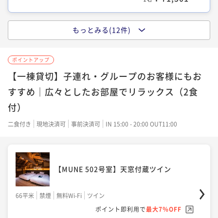
【SADA 102号室】大洲城ビューツイン
【SADA 102号室】大洲城ビューツイン
【MUNE 503号室】長屋コーナーツイン
もっとみる(12件)
101平米
禁煙
無料Wi-Fi
ツイン
【VMGコンフォートからお部屋お任せ】ツ
101平米
禁煙
無料Wi-Fi
ツイン
割引とポイント即利用で
最大30％OFF
80平米
禁煙
無料Wi-Fi
ツイン
イン・メゾネット
割引とポイント即利用で
最大33％OFF
ポイントアップ
¥114,862~
割引とポイント即利用で
最大25％OFF
¥87,032~
¥ 80,116 ~
2名
45平米
禁煙
無料Wi-Fi
ツイン
【一棟貸切】子連れ・グループのお客様にもお
¥75,900~
¥ 57,789 ~
2名
¥ 56,469 ~
割引とポイント即利用で
最大37％OFF
2名
すすめ｜広々としたお部屋でリラックス（2食
¥98,164~
付）
¥ 61,106 ~
2名
【ATU 602号室】中庭付ファミリーツイン
二食付き
現地決済可
事前決済可
IN 15:00 - 20:00 OUT11:00
【YUKI 802号室】中庭ビューツイン
【MUNE 502号室】天窓付蔵ツイン
121平米
禁煙
無料Wi-Fi
ツイン
80平米
禁煙
無料Wi-Fi
ツイン
【MUNE 503号室】長屋コーナーツイン
割引とポイント即利用で
最大30％OFF
66平米
禁煙
無料Wi-Fi
ツイン
割引とポイント即利用で
最大33％OFF
【MUNE 502号室】天窓付蔵ツイン
¥125,994~
割引とポイント即利用で
最大25％OFF
¥87,032~
¥ 87,881 ~
2名
80平米
禁煙
無料Wi-Fi
ツイン
¥75,900~
¥ 57,789 ~
2名
¥ 56,469 ~
66平米
禁煙
無料Wi-Fi
ツイン
割引とポイント即利用で
最大37％OFF
2名
¥103,730~
ポイント即利用で
最大7％OFF