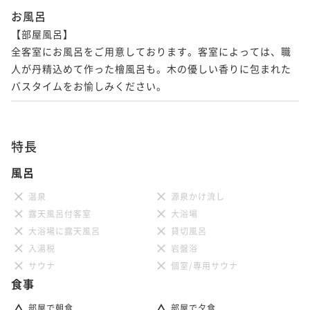
お風呂
【部屋風呂】

全客室にお風呂をご用意しております。客室によっては、職
人が丹精込めて作った檜風呂も。木の優しい香りに包まれた
バスタイムをお愉しみください。
特長
風呂
温泉
源泉かけ流し
露天風呂付客室
大浴場
大浴場に露天風呂
貸切風呂
入湯税
岩盤浴
サウナ
個室/専用サウナ
食事
部屋で朝食
部屋で夕食