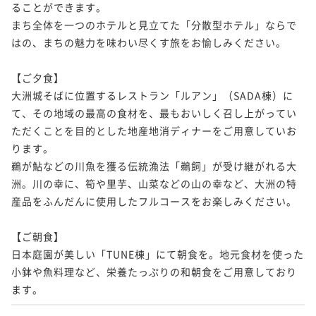
ることができます。

まち全体を一つのホテルと見立てた「分散型ホテル」ならで
はの、まちの魅力を味わい尽くす旅をお愉しみください。

【ご夕食】

大洲城そばに位置するレストラン「ルアン」（SADA棟）に
て、その地域の最高の食材を、最もおいしく召し上がってい
ただくことを目的とした地産地消ディナーをご用意していお
ります。

鵜が鮎などの川魚を獲る伝統漁法「鵜飼」が受け継がれる大
洲。川の幸に、筍や里芋、山菜などの山の幸など、大洲の特
産品をふんだんに使用したフルコースをお楽しみください。

【ご朝食】

日本庭園が美しい「TUNE棟」にて朝食を。地元食材を使った
小鉢や魚料理など、栄養たっぷりの和朝食をご用意しており
ます。