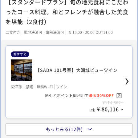
【スタンダードプラン】旬の地元食材にこだわ
ったコース料理。和とフレンチが融合した美食
を堪能（2食付）
二食付き
現地決済可
事前決済可
IN 15:00 - 20:00 OUT11:00
おすすめ
【SADA 101号室】大洲城ビューツイン
62平米
禁煙
無料Wi-Fi
ツイン
割引とポイント即利用で
最大30％OFF
¥114,862~
¥ 80,116 ~
2名
もっとみる(12件)
【VMGコンフォートからお部屋お任せ】ツ