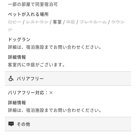
¥ 78,431 ~
一部の部屋で同室宿泊可
2名
ペットが入れる場所
【MOTO 1102号室】平屋ドッグフレンド
ロビー
/
レストラン
/
客室
/
中庭
/
プレイルーム
/
ラウン
リールーム
ジ
【ATU 602号室】中庭付ファミリーツイン
92平米
禁煙
無料Wi-Fi
ツイン
ドッグラン
割引とポイント即利用で
最大25％OFF
詳細は、宿泊施設までお問い合わせください。
121平米
禁煙
無料Wi-Fi
ツイン
¥100,464~
詳細情報
¥ 74,745 ~
割引とポイント即利用で
最大37％OFF
2名
客室内に中庭がございます。
¥125,994~
¥ 78,431 ~
2名
バリアフリー
【TAKE 702号室】中庭・テラス付ファミ
リースイート（4ベッド）
バリアフリー対応：
×
【MOTO 1101号室】平屋ドッグフレンド
詳細情報
133平米
禁煙
無料Wi-Fi
フォース
リールーム
詳細は、宿泊施設までお問い合わせください。
割引とポイント即利用で
最大25％OFF
108平米
禁煙
無料Wi-Fi
ツイン
¥114,862~
その他
¥ 85,457 ~
割引とポイント即利用で
最大37％OFF
2名
¥128,294~