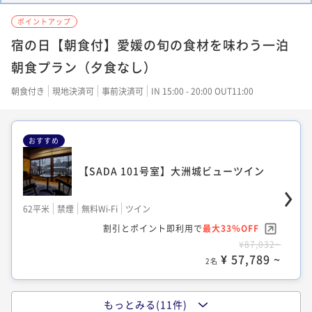
イン・メゾネット
ポイントアップ
宿の日【朝食付】愛媛の旬の食材を味わう一泊
45平米
禁煙
無料Wi-Fi
ツイン
割引とポイント即利用で
最大30％OFF
朝食プラン（夕食なし）
¥98,164~
¥ 68,469 ~
朝食付き
現地決済可
事前決済可
IN 15:00 - 20:00 OUT11:00
2名
おすすめ
【MUNE 503号室】長屋コーナーツイン
【SADA 101号室】大洲城ビューツイン
80平米
禁煙
無料Wi-Fi
ツイン
62平米
禁煙
無料Wi-Fi
ツイン
割引とポイント即利用で
最大30％OFF
割引とポイント即利用で
最大33％OFF
¥103,730~
¥87,032~
¥ 72,352 ~
2名
¥ 57,789 ~
2名
もっとみる(11件)
【VMGグランドからお任せ】ツイン・メゾ