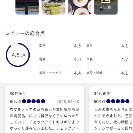
+51枚
レビューの総合点
4.3
4.1
部屋
風呂
4.5
5
/
4.0
4.7
朝食
夕食
4.4
4.1
接客・サービス
施設・設備
50代後半
30代後半
総合点
2026/03/28
総合点
玄関を入っての落ち着いた雰囲気や部屋
大洲のまちなみ含め素
の調度品、広さも贅沢なくらいゆったり
とができました。迂回
していて、チェックアウトギリギリまで
れており、夜の時間も
ゆっくり滞在できました。チェックアウ
ンテンツが一日で回れ