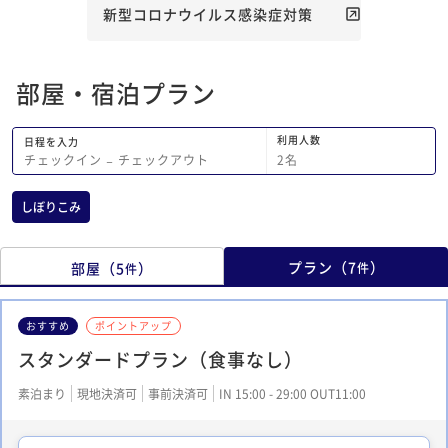
レストランも今度は、入ってみたいと思
新型コロナウイルス感染症対策
うくらい、オシャレな感じでした。 ま
た、利用したいです(⌒‐⌒)
部屋・宿泊プラン
利用人数
日程を入力
2
名
チェックイン
−
チェックアウト
しぼりこみ
プラン
（
7
）
部屋
（
5
）
件
件
おすすめ
ポイントアップ
スタンダードプラン（食事なし）
素泊まり
現地決済可
事前決済可
IN 15:00 - 29:00 OUT11:00