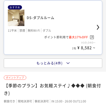
おすすめ
TS-ツインルーム
DS-ダブルルーム
TU-リラックスツイン
13平米
禁煙
無料Wi-Fi
ツイン
11平米
禁煙
無料Wi-Fi
ダブル
15平米
禁煙
無料Wi-Fi
ツイン
ポイント即利用で
最大7％OFF
ポイント即利用で
最大17％OFF
ポイント即利用で
最大7％OFF
¥9,800~
¥10,340~
¥ 9,114 ~
¥20,000~
2名
¥ 8,582 ~
¥ 18,600 ~
2名
2名
もっとみる(4件)
TCC-スーペリアツイン
SS-セミダブル
ポイントアップ
14平米
禁煙
無料Wi-Fi
ツイン
10平米
禁煙
無料Wi-Fi
ダブル
【季節のプラン】お気軽ステイ♪◆◆◆ (朝食付
ポイント即利用で
最大7％OFF
ポイント即利用で
最大17％OFF
き)
¥14,000~
¥10,340~
¥ 13,020 ~
2名
¥ 8,582 ~
朝食付き
現地決済可
事前決済可
IN 15:00 - 26:00 OUT11:00
2名