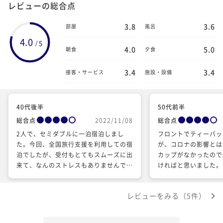
レビューの総合点
3.8
3.6
部屋
風呂
4.0
5
/
4.0
5.0
朝食
夕食
3.4
3.4
接客・サービス
施設・設備
40代後半
50代前半
総合点
2022/11/08
総合点
2人で、セミダブルに一泊宿泊しまし
フロントでティーバッ
た。今回、全国旅行支援を利用しての宿
が、コロナの影響とは
泊でしたが、受付もとてもスムーズに出
カップがなかったので
来て、なんのストレスもありませんでし
ければと思いました。
た。部屋は、清潔で、コンパクトな印象
たのでしょうか…?)
でした、何不自由なく、過ごせました。
レビューをみる（5件）
アメニティは、受付の前にあり、欲しい
ものを選択できて、楽しめました。今回
は、朝食なしでしたが、ホテルの一階の