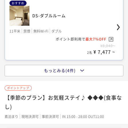
おすすめ
DS-ダブルルーム
TS-ツインルーム
11平米
禁煙
無料Wi-Fi
ダブル
13平米
禁煙
無料Wi-Fi
ツイン
ポイント即利用で
最大7％OFF
ポイント即利用で
最大7％OFF
¥8,040~
¥ 7,477 ~
¥14,000~
2名
¥ 13,020 ~
2名
もっとみる(4件)
SS-セミダブル
TCC-スーペリアツイン
ポイントアップ
10平米
禁煙
無料Wi-Fi
ダブル
【季節のプラン】お気軽ステイ♪ ◆◆◆(食事な
14平米
禁煙
無料Wi-Fi
ツイン
ポイント即利用で
最大7％OFF
し)
ポイント即利用で
最大7％OFF
¥8,040~
¥ 7,477 ~
¥20,000~
素泊まり
現地決済可
事前決済可
IN 15:00 - 28:00 OUT11:00
2名
¥ 18,600 ~
2名