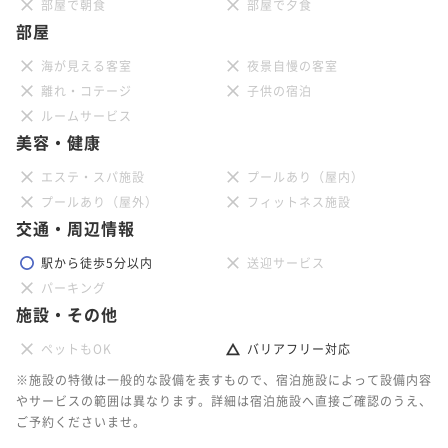
部屋で朝食
部屋で夕食
部屋
海が見える客室
夜景自慢の客室
離れ・コテージ
子供の宿泊
ルームサービス
美容・健康
エステ・スパ施設
プールあり（屋内）
プールあり（屋外）
フィットネス施設
交通・周辺情報
駅から徒歩5分以内
送迎サービス
パーキング
施設・その他
ペットもOK
バリアフリー対応
※施設の特徴は一般的な設備を表すもので、宿泊施設によって設備内容
やサービスの範囲は異なります。詳細は宿泊施設へ直接ご確認のうえ、
ご予約くださいませ。