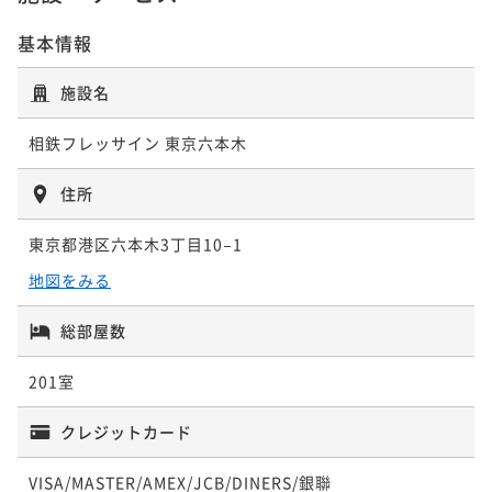
¥ 19,864 ~
2名
基本情報
施設名
TS-ツインルーム
TCC-スーペリアツイン
相鉄フレッサイン 東京六本木
13平米
禁煙
無料Wi-Fi
ツイン
14平米
禁煙
無料Wi-Fi
ツイン
ポイント即利用で
最大7％OFF
住所
ポイント即利用で
最大7％OFF
¥17,740~
¥21,360~
¥ 16,498 ~
2名
東京都港区六本木3丁目10−1
¥ 19,864 ~
2名
地図をみる
総部屋数
TU-リラックスツイン
201室
15平米
禁煙
無料Wi-Fi
ツイン
クレジットカード
ポイント即利用で
最大7％OFF
¥23,740~
¥ 22,078 ~
VISA/MASTER/AMEX/JCB/DINERS/銀聯
2名