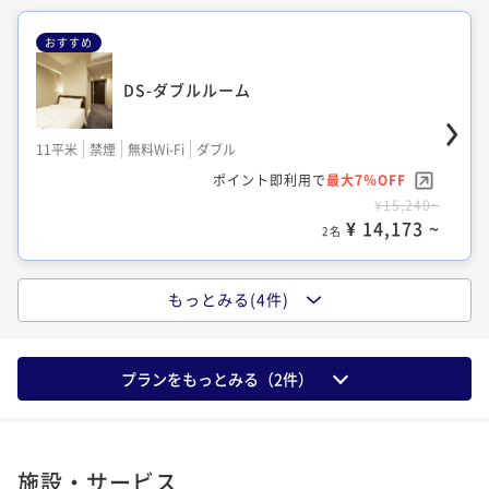
2名
おすすめ
DS-ダブルルーム
TU-リラックスツイン
TS-ツインルーム
11平米
禁煙
無料Wi-Fi
ダブル
15平米
禁煙
無料Wi-Fi
ツイン
13平米
禁煙
無料Wi-Fi
ツイン
ポイント即利用で
最大7％OFF
ポイント即利用で
最大17％OFF
ポイント即利用で
最大7％OFF
¥15,240~
¥18,000~
¥15,960~
¥ 14,173 ~
¥ 14,940 ~
2名
2名
¥ 14,842 ~
2名
もっとみる(4件)
SS-セミダブル
TU-リラックスツイン
プランをもっとみる（
2
件）
10平米
禁煙
無料Wi-Fi
ダブル
15平米
禁煙
無料Wi-Fi
ツイン
ポイント即利用で
最大7％OFF
ポイント即利用で
最大7％OFF
¥15,240~
¥21,360~
¥ 14,173 ~
施設・サービス
2名