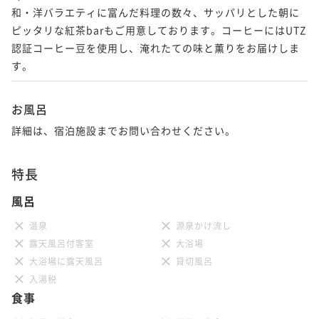
和・洋バラエティに富んだ料理の数々、サッパリとした朝に
ピッタリな紅茶barもご用意しております。コーヒーにはUTZ
認証コーヒー豆を使用し、淹れたての味と薫りをお届けしま
す。
お風呂
詳細は、宿泊施設までお問い合わせください。
特長
風呂
温泉
源泉かけ流し
露天風呂付客室
大浴場
大浴場に露天風呂
貸切風呂
入湯税
食事