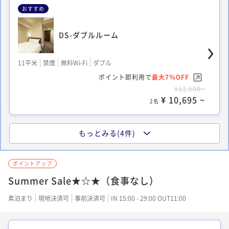
おすすめ
DS-ダブルルーム
11平米
禁煙
無料Wi-Fi
ダブル
ポイント即利用で
最大7％OFF
¥11,500~
¥ 10,695 ~
2名
もっとみる(4件)
SS-セミダブル
ポイントアップ
Summer Sale★☆★（食事なし）
10平米
禁煙
無料Wi-Fi
ダブル
ポイント即利用で
最大7％OFF
素泊まり
現地決済可
事前決済可
IN 15:00 - 29:00 OUT11:00
¥11,500~
¥ 10,695 ~
2名