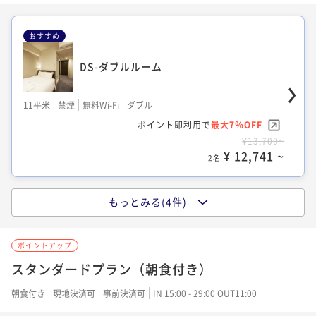
おすすめ
TU-リラックスツイン
TS-ツインルーム
DS-ダブルルーム
15平米
禁煙
無料Wi-Fi
ツイン
13平米
禁煙
無料Wi-Fi
ツイン
ポイント即利用で
最大7％OFF
11平米
禁煙
無料Wi-Fi
ダブル
ポイント即利用で
最大17％OFF
¥14,000~
ポイント即利用で
最大7％OFF
¥12,600~
¥ 13,020 ~
2名
¥13,700~
¥ 10,458 ~
2名
¥ 12,741 ~
2名
もっとみる(4件)
TCC-スーペリアツイン
SS-セミダブル
ポイントアップ
14平米
禁煙
無料Wi-Fi
ツイン
10平米
禁煙
無料Wi-Fi
ダブル
スタンダードプラン（朝食付き）
ポイント即利用で
最大17％OFF
ポイント即利用で
最大7％OFF
¥18,000~
朝食付き
現地決済可
事前決済可
IN 15:00 - 29:00 OUT11:00
¥13,700~
¥ 14,940 ~
2名
¥ 12,741 ~