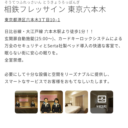
そうてつふれっさいん とうきょうろっぽんぎ
相鉄フレッサイン 東京六本木
東京都港区六本木3丁目10−1
日比谷線・大江戸線 六本木駅より徒歩1分！！

玄関扉自動施錠(25:00～)、カードキーロックシステムによる

万全のセキュリティとSerta社製ベッド導入の快適な客室で、

眠らない街に安心の眠りを。

全室禁煙。

必要にして十分な設備と空間をリーズナブルに提供し、

スマートなサービスでお客様をおもてなしいたします。
+42枚