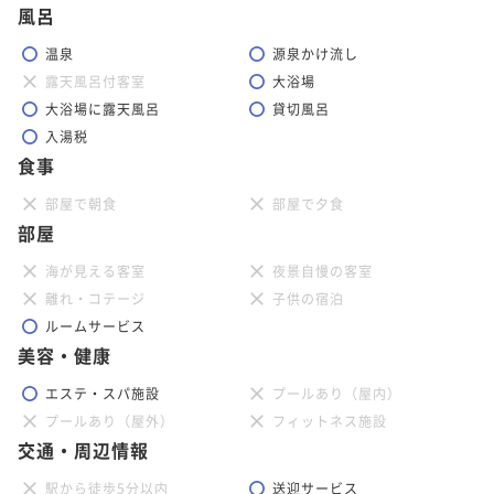
風呂
温泉
源泉かけ流し
露天風呂付客室
大浴場
大浴場に露天風呂
貸切風呂
入湯税
食事
部屋で朝食
部屋で夕食
部屋
海が見える客室
夜景自慢の客室
離れ・コテージ
子供の宿泊
ルームサービス
美容・健康
エステ・スパ施設
プールあり（屋内）
プールあり（屋外）
フィットネス施設
交通・周辺情報
駅から徒歩5分以内
送迎サービス