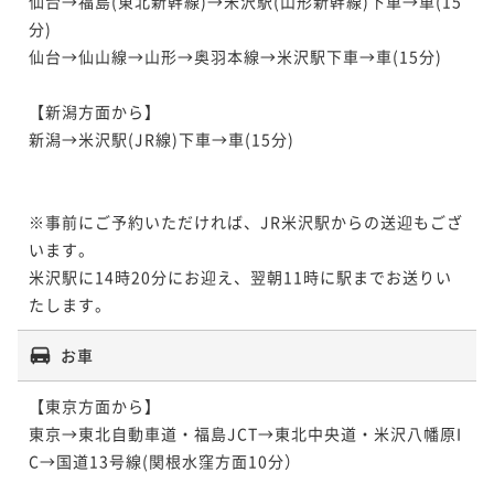
仙台→福島(東北新幹線)→米沢駅(山形新幹線)下車→車(15
分)

仙台→仙山線→山形→奥羽本線→米沢駅下車→車(15分)

【新潟方面から】

新潟→米沢駅(JR線)下車→車(15分)

※事前にご予約いただければ、JR米沢駅からの送迎もござ
います。

米沢駅に14時20分にお迎え、翌朝11時に駅までお送りい
たします。
お車
【東京方面から】

東京→東北自動車道・福島JCT→東北中央道・米沢八幡原I
C→国道13号線(関根水窪方面10分）
