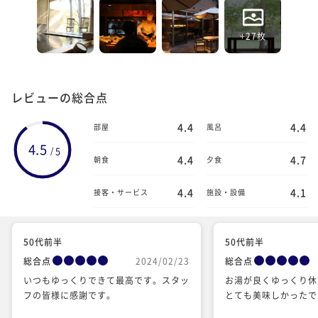
+27枚
レビューの総合点
4.4
4.4
部屋
風呂
4.5
5
/
4.4
4.7
朝食
夕食
4.4
4.1
接客・サービス
施設・設備
50代前半
50代前半
総合点
2024/02/23
総合点
いつもゆっくりできて最高です。スタッ
お湯が良くゆっくり休
フの皆様に感謝です。
とても美味しかったで