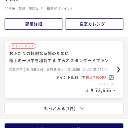
44平米
禁煙
無料Wi-Fi
和洋室（ツイン）
部屋詳細
空室カレンダー
ポイントアップ
おふたりの特別な時間のために
極上の米沢牛を堪能する すみれスタンダードプラン
二食付き
現地決済可
事前決済可
IN 15:00 - 24:00 OUT11:00
ポイント即利用で
最大7％OFF
¥79,200~
¥ 73,656 ~
2名
もっとみる(1件)
ポイントアップ
世界が見つけた山形で、ふたりの温泉リトリート◆米
沢牛創作懐石 × 日本酒ペアリングプラン