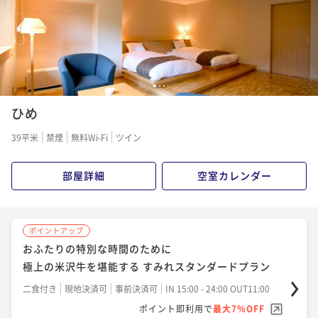
1
2
3
ひめ
39平米
禁煙
無料Wi-Fi
ツイン
部屋詳細
空室カレンダー
ポイントアップ
おふたりの特別な時間のために
極上の米沢牛を堪能する すみれスタンダードプラン
二食付き
現地決済可
事前決済可
IN 15:00 - 24:00 OUT11:00
ポイント即利用で
最大7％OFF