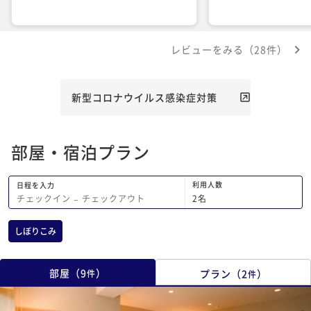
レビューをみる（28件）
新型コロナウイルス感染症対策
部屋・宿泊プラン
利用人数
日程を入力
2
名
チェックイン
−
チェックアウト
しぼりこみ
部屋
（
9
）
プラン
（
2
）
件
件