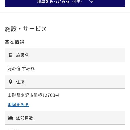
部屋をもっとみる（
4
件）
二食付き
現地決済可
事前決済可
IN 15:00 - 18:00 OUT11:00
ポイント即利用で
最大7％OFF
¥101,200~
¥ 94,116 ~
2名
施設・サービス
基本情報
施設名
時の宿 すみれ
住所
山形県米沢市関根12703-4
地図をみる
総部屋数