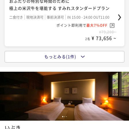
おふたりの特別な時間のために
極上の米沢牛を堪能する すみれスタンダードプラン
二食付き
現地決済可
事前決済可
IN 15:00 - 24:00 OUT11:00
ポイント即利用で
最大7％OFF
¥79,200~
¥ 73,656 ~
2名
もっとみる(1件)
ポイントアップ
世界が見つけた山形で、ふたりの温泉リトリート◆米
沢牛創作懐石 × 日本酒ペアリングプラン
二食付き
現地決済可
事前決済可
IN 15:00 - 18:00 OUT11:00
ポイント即利用で
最大7％OFF
¥101,200~
¥ 94,116 ~
2名
1
2
3
いぶき