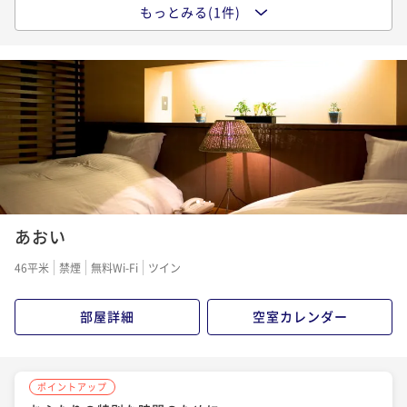
もっとみる(1件)
ポイントアップ
世界が見つけた山形で、ふたりの温泉リトリート◆米
沢牛創作懐石 × 日本酒ペアリングプラン
二食付き
現地決済可
事前決済可
IN 15:00 - 18:00 OUT11:00
ポイント即利用で
最大7％OFF
¥94,600~
¥ 87,978 ~
2名
1
2
3
あおい
46平米
禁煙
無料Wi-Fi
ツイン
部屋詳細
空室カレンダー
ポイントアップ