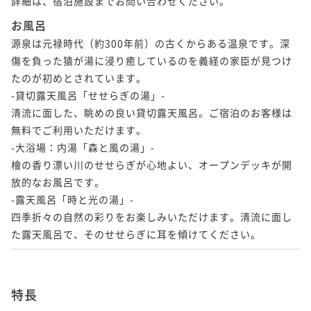
詳細は、宿泊施設までお問い合わせください。
お風呂
源泉は元禄時代（約300年前）の古くからある温泉です。深
傷を負った猿が湯に浸り癒しているのを義経の家臣が見つけ
たのが初めとされています。

-貸切露天風呂「せせらぎの湯」-　

清流に面した、眺めの良い貸切露天風呂。ご宿泊のお客様は
無料でご利用いただけます。

-大浴場：内湯「森と風の湯」-　

檜の香り漂い川のせせらぎが心地よい、オープンデッキが開
放的なお風呂です。

-露天風呂「時と光の湯」-

四季折々の自然の彩りをお楽しみいただけます。清流に面し
た露天風呂で、そのせせらぎに耳を傾けてください。
特長