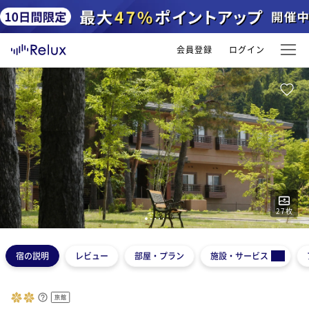
会員登録
ログイン
27
枚
1
2
3
4
5
宿の説明
レビュー
部屋・プラン
施設・サービス
旅館