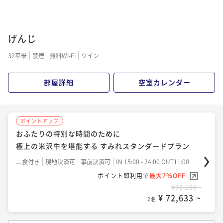
げんじ
32平米
禁煙
無料Wi-Fi
ツイン
部屋詳細
空室カレンダー
ポイントアップ
おふたりの特別な時間のために
極上の米沢牛を堪能する すみれスタンダードプラン
二食付き
現地決済可
事前決済可
IN 15:00 - 24:00 OUT11:00
ポイント即利用で
最大7％OFF
¥78,100~
¥ 72,633 ~
2名