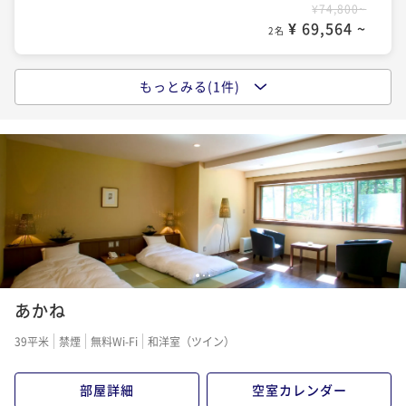
¥74,800~
¥ 69,564 ~
2名
もっとみる(1件)
ポイントアップ
世界が見つけた山形で、ふたりの温泉リトリート◆米
沢牛創作懐石 × 日本酒ペアリングプラン
二食付き
現地決済可
事前決済可
IN 15:00 - 18:00 OUT11:00
ポイント即利用で
最大7％OFF
¥96,800~
¥ 90,024 ~
2名
1
2
3
あかね
39平米
禁煙
無料Wi-Fi
和洋室（ツイン）
部屋詳細
空室カレンダー