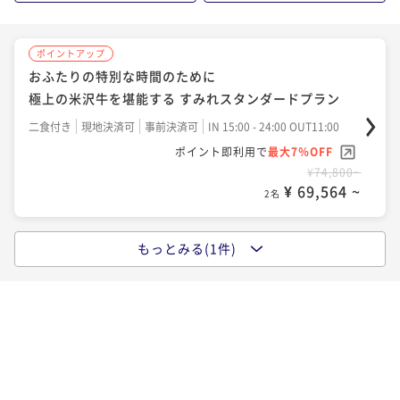
ポイントアップ
おふたりの特別な時間のために
極上の米沢牛を堪能する すみれスタンダードプラン
二食付き
現地決済可
事前決済可
IN 15:00 - 24:00 OUT11:00
ポイント即利用で
最大7％OFF
¥74,800~
¥ 69,564 ~
2名
もっとみる(1件)
ポイントアップ
世界が見つけた山形で、ふたりの温泉リトリート◆米
沢牛創作懐石 × 日本酒ペアリングプラン
二食付き
現地決済可
事前決済可
IN 15:00 - 18:00 OUT11:00
ポイント即利用で
最大7％OFF
¥96,800~
¥ 90,024 ~
2名