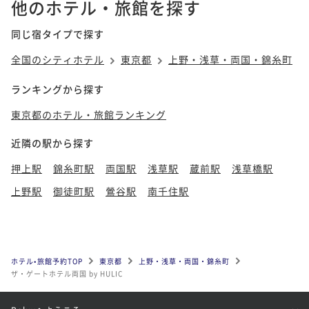
他のホテル・旅館を探す
【Wits】ウィッツ キング 禁煙
同じ宿タイプで探す
35平米
禁煙
無料Wi-Fi
ダブル
全国のシティホテル
東京都
上野・浅草・両国・錦糸町
ポイント即利用で
最大7％OFF
¥39,002~
ランキングから探す
¥ 36,271 ~
2名
東京都のホテル・旅館ランキング
近隣の駅から探す
【Classy King】クラッシー キング 喫煙
押上駅
錦糸町駅
両国駅
浅草駅
蔵前駅
浅草橋駅
（加熱式たばこのみ）
上野駅
御徒町駅
鶯谷駅
南千住駅
37平米
喫煙可
無料Wi-Fi
ダブル
ポイント即利用で
最大7％OFF
¥39,572~
¥ 36,801 ~
2名
ホテル•旅館予約TOP
東京都
上野・浅草・両国・錦糸町
ザ・ゲートホテル両国 by HULIC
【Classy Twin】クラッシー ツイン 喫煙