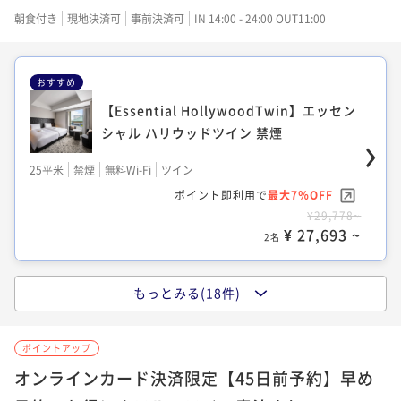
¥ 16,919 ~
2名
¥ 18,950 ~
朝食付き
現地決済可
事前決済可
IN 14:00 - 24:00 OUT11:00
2名
おすすめ
【Authentic Double】オーセンティック
【Authentic Hollywood Twin】オーセ
ダブル 喫煙（加熱式たばこのみ）
ンティック ハリウッドツイン 喫煙（加熱
【Essential HollywoodTwin】エッセン
式たばこのみ）
シャル ハリウッドツイン 禁煙
21平米
喫煙可
無料Wi-Fi
ダブル
22平米
喫煙可
無料Wi-Fi
ツイン
ポイント即利用で
最大27％OFF
25平米
禁煙
無料Wi-Fi
ツイン
ポイント即利用で
最大27％OFF
¥23,944~
ポイント即利用で
最大7％OFF
¥ 17,478 ~
¥29,348~
2名
¥29,778~
¥ 21,423 ~
2名
¥ 27,693 ~
2名
【Authentic Hollywood Twin】オーセ
もっとみる(18件)
ンティック ハリウッドツイン 喫煙（加熱
【Authentic Double】オーセンティック
【Authentic Hollywood Twin】オーセ
式たばこのみ）
ダブル 喫煙（加熱式たばこのみ）
ンティック ハリウッドツイン 禁煙
ポイントアップ
22平米
喫煙可
無料Wi-Fi
ツイン
21平米
喫煙可
無料Wi-Fi
ダブル
22平米
禁煙
無料Wi-Fi
ツイン
オンラインカード決済限定【45日前予約】早め
ポイント即利用で
最大27％OFF
ポイント即利用で
最大27％OFF
¥23,944~
ポイント即利用で
最大27％OFF