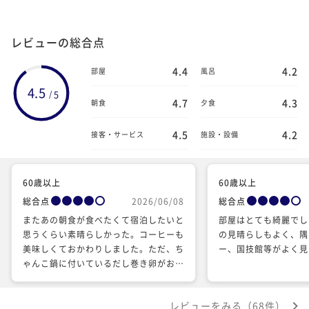
レビューの総合点
4.4
4.2
部屋
風呂
4.5
5
/
4.7
4.3
朝食
夕食
4.5
4.2
接客・サービス
施設・設備
60歳以上
60歳以上
総合点
2026/06/08
総合点
またあの朝食が食べたくて宿泊したいと
部屋はとても綺麗でし
思うくらい素晴らしかった。コーヒーも
の見晴らしもよく、隅
美味しくておかわりしました。ただ、ち
ー、国技館等がよく見
ゃんこ鍋に付いているだし巻き卵がお砂
糖とお塩を間違えたと思うぐらいしょっ
ぱかったのが残念。 それとおそらく隣
レビューをみる（68件）
の部屋と思われる夜中過ぎまで大きな男