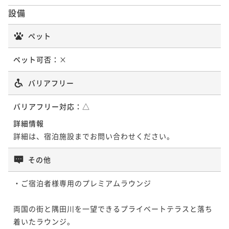
21平米
喫煙可
無料Wi-Fi
ダブル
ポイント即利用で
最大27％OFF
¥31,076~
設備
24平米
喫煙可
無料Wi-Fi
ダブル
ポイント即利用で
最大27％OFF
¥34,430~
ポイント即利用で
最大7％OFF
¥ 22,684 ~
2名
¥31,818~
¥ 25,133 ~
ポイント即利用で
最大7％OFF
2名
¥30,384~
¥ 23,226 ~
ペット
2名
¥28,184~
¥ 28,257 ~
2名
¥ 26,211 ~
2名
ペット可否：
×
【Scenic HollywoodTwin】シーニック
【Classy King】クラッシー キング 禁煙
【Scenic HollywoodTwin】シーニック
【Authentic Hollywood Twin】オーセ
バリアフリー
ハリウッドツイン 禁煙
ハリウッドツイン 禁煙
ンティック ハリウッドツイン 喫煙（加熱
【Minimal】ミニマル ダブル 禁煙
37平米
禁煙
無料Wi-Fi
ダブル
式たばこのみ）
31平米
禁煙
無料Wi-Fi
ツイン
バリアフリー対応：
△
31平米
禁煙
無料Wi-Fi
ツイン
ポイント即利用で
最大27％OFF
ポイント即利用で
最大27％OFF
22平米
喫煙可
無料Wi-Fi
ツイン
詳細情報
¥32,350~
24平米
禁煙
無料Wi-Fi
ダブル
ポイント即利用で
最大27％OFF
¥36,124~
詳細は、宿泊施設までお問い合わせください。
ポイント即利用で
最大7％OFF
¥ 23,615 ~
2名
¥36,530~
¥ 26,370 ~
ポイント即利用で
最大7％OFF
2名
¥30,384~
¥ 26,666 ~
2名
¥28,754~
¥ 28,257 ~
その他
2名
¥ 26,741 ~
2名
・ご宿泊者様専用のプレミアムラウンジ

【Classy Twin】クラッシー ツイン 禁煙
【Scenic King】シーニック キング 禁煙
【Scenic King】シーニック キング 禁煙
【Authentic Double】オーセンティック
【Minimal】ミニマル ハリウッドツイン
両国の街と隅田川を一望できるプライベートテラスと落ち
ダブル 禁煙
36平米
禁煙
無料Wi-Fi
ツイン
32平米
禁煙
禁煙
無料Wi-Fi
ダブル
着いたラウンジ。

32平米
禁煙
無料Wi-Fi
ダブル