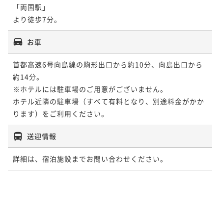
37平米
禁煙
無料Wi-Fi
ダブル
「両国駅」

可）
ポイント即利用で
最大27％OFF
36平米
喫煙可
無料Wi-Fi
ツイン
より徒歩7分。
31平米
喫煙可
無料Wi-Fi
ツイン
¥47,498~
ポイント即利用で
最大7％OFF
¥ 34,673 ~
ポイント即利用で
2名
最大7％OFF
お車
¥37,372~
¥36,014~
¥ 34,755 ~
2名
¥ 33,493 ~
2名
首都高速6号向島線の駒形出口から約10分、向島出口から
約14分。

【THE GATE】ザ・ゲートツイン 禁煙
※ホテルには駐車場のご用意がございません。

ホテル近隣の駐車場（すべて有料となり、別途料金がかか
【Classy Twin】クラッシー ツイン 禁煙
ります）をご利用ください。
61平米
禁煙
無料Wi-Fi
ツイン
ポイント即利用で
最大27％OFF
送迎情報
36平米
禁煙
無料Wi-Fi
ツイン
¥121,550~
¥ 88,731 ~
ポイント即利用で
2名
最大7％OFF
詳細は、宿泊施設までお問い合わせください。
¥36,156~
¥ 33,625 ~
2名