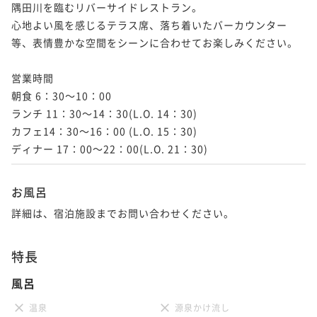
ポイント即利用で
最大27％OFF
31平米
喫煙可
無料Wi-Fi
ツイン
隅田川を臨むリバーサイドレストラン。

32平米
禁煙
無料Wi-Fi
ダブル
ポイント即利用で
最大27％OFF
¥35,406~
21平米
禁煙
無料Wi-Fi
ダブル
心地よい風を感じるテラス席、落ち着いたバーカウンター
ポイント即利用で
最大27％OFF
¥36,124~
ポイント即利用で
最大7％OFF
¥ 25,845 ~
2名
ポイント即利用で
最大7％OFF
等、表情豊かな空間をシーンに合わせてお楽しみください。

¥37,676~
¥ 26,370 ~
2名
¥31,594~
¥ 27,502 ~
¥29,892~
2名
¥ 29,382 ~
2名
¥ 27,799 ~
2名
営業時間

朝食 6：30～10：00

【THE GATE】ザ・ゲートツイン 禁煙
【Classy King】クラッシー キング 喫煙
ランチ 11：30～14：30(L.O. 14：30)

【Scenic HollywoodTwin】シーニック
（加熱式たばこのみ）
【Classy Twin】クラッシー ツイン 禁煙
カフェ14：30～16：00 (L.O. 15：30)

【Authentic Hollywood Twin】オーセ
ハリウッドツイン 喫煙（電子たばこのみ
61平米
禁煙
無料Wi-Fi
ツイン
ディナー 17：00～22：00(L.O. 21：30)
ンティック ハリウッドツイン 禁煙
可）
37平米
喫煙可
無料Wi-Fi
ダブル
ポイント即利用で
最大27％OFF
36平米
禁煙
無料Wi-Fi
ツイン
ポイント即利用で
最大27％OFF
31平米
喫煙可
無料Wi-Fi
ツイン
¥117,178~
22平米
禁煙
無料Wi-Fi
ツイン
ポイント即利用で
最大27％OFF
お風呂
¥38,786~
¥ 85,539 ~
ポイント即利用で
最大7％OFF
2名
ポイント即利用で
最大7％OFF
¥38,950~
¥ 28,312 ~
2名
詳細は、宿泊施設までお問い合わせください。
¥34,014~
¥ 28,433 ~
¥29,892~
2名
¥ 31,633 ~
¥ 27,799 ~
2名
2名
特長
【Classy Twin】クラッシー ツイン 禁煙
風呂
【Authentic Hollywood Twin】オーセ
【Classy King】クラッシー キング 禁煙
【Scenic King】シーニック キング 喫煙
ンティック ハリウッドツイン 喫煙（加熱
（加熱式たばこのみ）
温泉
源泉かけ流し
36平米
禁煙
無料Wi-Fi
ツイン