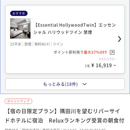
おすすめ
【Essential HollywoodTwin】エッセン
シャル ハリウッドツイン 禁煙
25平米
禁煙
無料Wi-Fi
ツイン
ポイント即利用で
最大27％OFF
¥23,178~
¥ 16,919 ~
2名
もっとみる(18件)
【Authentic Hollywood Twin】オーセ
ンティック ハリウッドツイン 禁煙
ポイントアップ
【宿の日限定プラン】隅田川を望むリバーサイ
22平米
禁煙
無料Wi-Fi
ツイン
ポイント即利用で
最大27％OFF
ドホテルに宿泊 Reluxランキング受賞の朝食付
¥20,378~