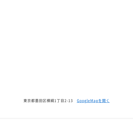
【Classy King】クラッシー キング 禁煙
37平米
禁煙
無料Wi-Fi
ダブル
ポイント即利用で
最大7％OFF
¥36,156~
¥ 33,625 ~
2名
【Wits】ウィッツ ハリウッドツイン 禁煙
38平米
禁煙
無料Wi-Fi
ツイン
ポイント即利用で
最大7％OFF
¥39,002~
東京都墨田区横綱1丁目2-13
GoogleMapを開く
¥ 36,271 ~
2名