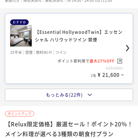
¥ 14,875 ~
朝食付き
現地決済可
事前決済可
IN 14:00 - 24:00 OUT11:00
2名
おすすめ
【Essential Double】エッセンシャル ダ
【Essential HollywoodTwin】エッセン
ブル 禁煙
シャル ハリウッドツイン 禁煙
24平米
禁煙
無料Wi-Fi
ダブル
25平米
禁煙
無料Wi-Fi
ツイン
ポイント即利用で
最大27％OFF
ポイント即利用で
最大27％OFF
¥23,178~
¥29,590~
¥ 16,919 ~
2名
¥ 21,600 ~
2名
もっとみる(22件)
【Essential Twin】エッセンシャル ツイ
【Authentic Hollywood Twin】オーセ
ン 禁煙
ンティック ハリウッドツイン 禁煙
ポイントアップ
25平米
禁煙
無料Wi-Fi
ツイン
22平米
禁煙
無料Wi-Fi
ツイン
【Relux限定価格】厳選セール！ポイント20％！
ポイント即利用で
最大27％OFF
ポイント即利用で
最大27％OFF
メイン料理が選べる3種類の朝食付プラン
¥23,178~
¥25,960~