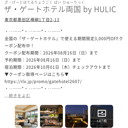
ざ・げーとほてるりょうごく ばい ひゅーりっく
ザ・ゲートホテル両国 by HULIC
東京都墨田区横綱1丁目2-13
・‥…─*・‥…─*・‥…─*

全国の『ザ・ゲートホテル』で使える期間限定3,000円OFFク
ーポン配布中！

クーポン配布期間：2026年08月16日（日）まで

予約期間：2026年08月16日（日）まで

宿泊期間：2026年10月01日（木）チェックアウトまで

▼クーポン取得ページはこちら▼

https://rlx.jp/promo/gatehotel2607/

・‥…─*・‥…─*・‥…─*

...
続きをよむ
+47枚