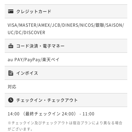
25平米
喫煙可
無料Wi-Fi
ツイン
ポイント即利用で
最大27％OFF
¥29,930~
ポイント即利用で
最大27％OFF
25平米
喫煙可
無料Wi-Fi
ツイン
¥32,010~
ポイント即利用で
最大7％OFF
¥ 21,848 ~
クレジットカード
2名
¥30,800~
¥ 23,367 ~
ポイント即利用で
最大7％OFF
2名
¥26,620~
¥ 22,484 ~
2名
¥28,184~
¥ 24,756 ~
2名
VISA/MASTER/AMEX/JCB/DINERS/NICOS/銀聯/SAISON/
¥ 26,211 ~
2名
UC/DC/DISCOVER
【Scenic HollywoodTwin】シーニック
【Essential Twin】エッセンシャル ツイ
【Essential HollywoodTwin】エッセン
ハリウッドツイン 喫煙（電子たばこのみ
コード決済・電子マネー
ン 禁煙
シャル ハリウッドツイン 喫煙（加熱式た
可）
【Authentic Hollywood Twin】オーセ
【Essential Twin】エッセンシャル ツイ
ばこのみ）
ンティック ハリウッドツイン 禁煙
31平米
喫煙可
無料Wi-Fi
ツイン
au PAY/PayPay/楽天ペイ
25平米
禁煙
ン 喫煙（加熱式たばこのみ）
無料Wi-Fi
ツイン
25平米
喫煙可
無料Wi-Fi
ツイン
ポイント即利用で
最大27％OFF
22平米
禁煙
無料Wi-Fi
ツイン
ポイント即利用で
最大27％OFF
¥31,076~
25平米
喫煙可
無料Wi-Fi
ツイン
ポイント即利用で
最大27％OFF
インボイス
¥34,430~
ポイント即利用で
最大7％OFF
¥ 22,684 ~
2名
¥30,800~
¥ 25,133 ~
ポイント即利用で
最大7％OFF
2名
¥30,384~
¥ 22,484 ~
対応
2名
¥28,184~
¥ 28,257 ~
2名
¥ 26,211 ~
2名
チェックイン・チェックアウト
【Scenic King】シーニック キング 喫煙
【Essential Twin】エッセンシャル ツイ
【Essential Twin】エッセンシャル ツイ
（加熱式たばこのみ）
14:00
（最終チェックイン 24:00）
ン 喫煙（加熱式たばこのみ）
- 11:00
【Authentic Double】オーセンティック
ン 喫煙（加熱式たばこのみ）
【Essential Double】エッセンシャル ダ
ダブル 喫煙（加熱式たばこのみ）
※チェックイン及びチェックアウトは宿泊プランにより異なる場合
32平米
喫煙可
無料Wi-Fi
ダブル
25平米
喫煙可
ブル 喫煙（加熱式たばこのみ）
無料Wi-Fi
ツイン
がございます。
25平米
喫煙可
無料Wi-Fi
ツイン
ポイント即利用で
最大27％OFF