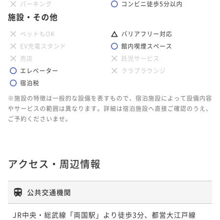
パーキング
コンビニ徒歩5分以内
36平米
喫煙可
無料Wi-Fi
ツイン
ポイント即利用で
最大27％OFF
施設・その他
36平米
禁煙
無料Wi-Fi
ツイン
32平米
禁煙
無料Wi-Fi
ダブル
ポイント即利用で
最大27％OFF
¥41,206~
ポイント即利用で
最大7％OFF
¥42,006~
ペットもOK
バリアフリー対応
¥ 30,079 ~
ポイント即利用で
最大7％OFF
2名
¥34,148~
¥ 30,663 ~
2名
EV充電スタンド
館内喫煙スペース
¥33,450~
¥ 31,757 ~
2名
¥ 31,108 ~
売店
託児サービス
2名
エレベーター
クラブラウンジ
【Classy Twin】クラッシー ツイン 喫煙
宿泊税
（加熱式たばこのみ）
【THE GATE】ザ・ゲートツイン 禁煙
【Classy King】クラッシー キング 喫煙
※施設の特徴は一般的な設備を表すもので、宿泊施設によって設備内容
【Scenic King】シーニック キング 喫煙
（加熱式たばこのみ）
やサービスの範囲は異なります。詳細は宿泊施設へ直接ご確認のうえ、
36平米
喫煙可
（加熱式たばこのみ）
無料Wi-Fi
ツイン
ご予約くださいませ。
61平米
禁煙
無料Wi-Fi
ツイン
ポイント即利用で
最大27％OFF
37平米
喫煙可
無料Wi-Fi
ダブル
32平米
喫煙可
無料Wi-Fi
ダブル
ポイント即利用で
最大27％OFF
¥44,594~
ポイント即利用で
最大7％OFF
¥123,778~
¥ 32,553 ~
ポイント即利用で
最大7％OFF
2名
¥37,372~
¥ 90,357 ~
2名
¥36,014~
¥ 34,755 ~
アクセス・周辺情報
2名
¥ 33,493 ~
2名
公共交通機関
【Classy King】クラッシー キング 禁煙
【Classy Twin】クラッシー ツイン 喫煙
【Scenic HollywoodTwin】シーニック
JR中央・総武線「両国駅」より徒歩3分、都営大江戸線
（加熱式たばこのみ）
ハリウッドツイン 喫煙（電子たばこのみ