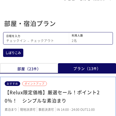
性の声がはっきり聞こえて、 眠れませ
んでした。
部屋・宿泊プラン
利用人数
日程を入力
2
名
チェックイン
−
チェックアウト
しぼりこみ
プラン
（
13
）
部屋
（
23
）
件
件
おすすめ
ポイントアップ
【Relux限定価格】厳選セール！ポイント2
0％！ シンプルな素泊まり
素泊まり
現地決済可
事前決済可
IN 14:00 - 24:00 OUT11:00