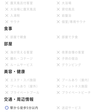
式たばこのみ）
37平米
露天風呂付客室
禁煙
無料Wi-Fi
ダブル
大浴場
ポイント即利用で
最大27％OFF
32平米
喫煙可
無料Wi-Fi
ダブル
大浴場に露天風呂
貸切風呂
22平米
喫煙可
無料Wi-Fi
ツイン
ポイント即利用で
最大27％OFF
¥38,786~
ポイント即利用で
最大7％OFF
入湯税
岩盤浴
¥38,950~
¥ 28,312 ~
ポイント即利用で
最大7％OFF
2名
¥34,014~
¥ 28,433 ~
サウナ
個室/専用サウナ
2名
¥29,892~
¥ 31,633 ~
2名
¥ 27,799 ~
食事
2名
部屋で朝食
部屋で夕食
【Wits】ウィッツ キング 禁煙
【Classy King】クラッシー キング 喫煙
部屋
（加熱式たばこのみ）
【Scenic HollywoodTwin】シーニック
【Classy King】クラッシー キング 禁煙
海が見える客室
夜景自慢の客室
35平米
禁煙
ハリウッドツイン 禁煙
無料Wi-Fi
ダブル
離れ・コテージ
子供の宿泊
37平米
喫煙可
無料Wi-Fi
ダブル
ポイント即利用で
最大27％OFF
37平米
禁煙
無料Wi-Fi
ダブル
ルームサービス
グランピング
31平米
禁煙
無料Wi-Fi
ツイン
ポイント即利用で
最大27％OFF
¥41,206~
美容・健康
ポイント即利用で
最大7％OFF
¥40,480~
¥ 30,079 ~
ポイント即利用で
最大7％OFF
2名
¥34,148~
¥ 29,550 ~
2名
¥33,450~
エステ・スパ施設
プールあり（屋内）
¥ 31,757 ~
2名
¥ 31,108 ~
2名
プールあり（屋外）
フィットネス施設
プライベートプール
プライベートビーチ
【Wits】ウィッツ ハリウッドツイン 禁煙
交通・周辺情報
【Classy Twin】クラッシー ツイン 喫煙
（加熱式たばこのみ）
【Classy Twin】クラッシー ツイン 禁煙
駅から徒歩5分以内
送迎サービス
【Scenic King】シーニック キング 禁煙
38平米
禁煙
無料Wi-Fi
ツイン