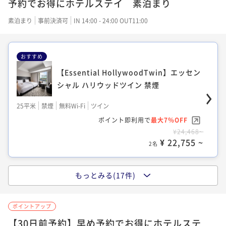
予約でお得にホテルステイ 素泊まり
¥29,348~
¥ 17,478 ~
2名
¥26,978~
¥ 21,423 ~
2名
¥ 19,693 ~
素泊まり
事前決済可
IN 14:00 - 24:00 OUT11:00
2名
【Authentic Double】オーセンティック
おすすめ
【Authentic Double】オーセンティック
【Essential Twin】エッセンシャル ツイ
ダブル 禁煙
ダブル 禁煙
【Essential HollywoodTwin】エッセン
ン 禁煙
シャル ハリウッドツイン 禁煙
21平米
禁煙
無料Wi-Fi
ダブル
21平米
禁煙
無料Wi-Fi
ダブル
25平米
禁煙
無料Wi-Fi
ツイン
ポイント即利用で
最大27％OFF
25平米
禁煙
無料Wi-Fi
ツイン
ポイント即利用で
最大27％OFF
¥23,944~
ポイント即利用で
最大27％OFF
¥29,348~
ポイント即利用で
最大7％OFF
¥ 17,478 ~
2名
¥29,778~
¥ 21,423 ~
2名
¥24,468~
¥ 21,737 ~
2名
¥ 22,755 ~
2名
【Essential Double】エッセンシャル ダ
【Essential Double】エッセンシャル ダ
もっとみる(17件)
【Essential Double】エッセンシャル ダ
ブル 喫煙（加熱式たばこのみ）
ブル 禁煙
【Essential Twin】エッセンシャル ツイ
ブル 禁煙
ン 禁煙
24平米
喫煙可
無料Wi-Fi
ダブル
ポイントアップ
24平米
禁煙
無料Wi-Fi
ダブル
24平米
禁煙
無料Wi-Fi
ダブル
ポイント即利用で
最大27％OFF
25平米
禁煙
無料Wi-Fi
ツイン
【30日前予約】早め予約でお得にホテルステ
ポイント即利用で
最大27％OFF
¥24,200~