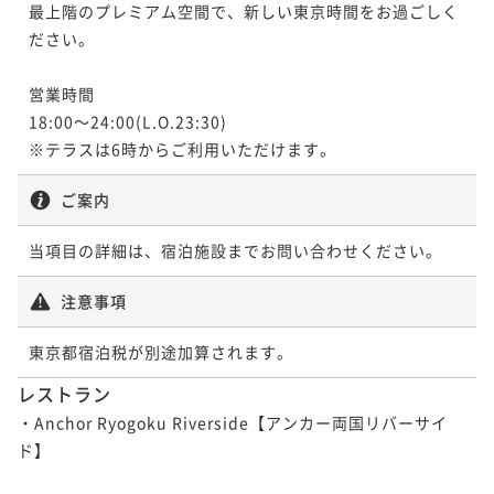
ポイント即利用で
最大27％OFF
最上階のプレミアム空間で、新しい東京時間をお過ごしく
ポイント即利用で
最大27％OFF
21平米
禁煙
無料Wi-Fi
ダブル
¥32,350~
25平米
禁煙
無料Wi-Fi
ツイン
ポイント即利用で
最大27％OFF
ださい。

¥36,124~
ポイント即利用で
最大7％OFF
¥ 23,615 ~
2名
¥36,530~
¥ 26,370 ~
ポイント即利用で
最大7％OFF
2名
¥30,384~
¥ 26,666 ~
2名
¥28,754~
営業時間

¥ 28,257 ~
2名
¥ 26,741 ~
2名
18:00～24:00(L.O.23:30)

【Classy King】クラッシー キング 喫煙
※テラスは6時からご利用いただけます。
【Scenic King】シーニック キング 喫煙
【Scenic King】シーニック キング 喫煙
（加熱式たばこのみ）
（加熱式たばこのみ）
【Scenic HollywoodTwin】シーニック
ご案内
（加熱式たばこのみ）
【Authentic Double】オーセンティック
ハリウッドツイン 禁煙
37平米
喫煙可
無料Wi-Fi
ダブル
32平米
喫煙可
ダブル 喫煙（加熱式たばこのみ）
無料Wi-Fi
ダブル
32平米
喫煙可
無料Wi-Fi
ダブル
当項目の詳細は、宿泊施設までお問い合わせください。
ポイント即利用で
最大27％OFF
ポイント即利用で
最大27％OFF
31平米
禁煙
無料Wi-Fi
ツイン
¥33,880~
21平米
喫煙可
無料Wi-Fi
ダブル
ポイント即利用で
最大27％OFF
¥36,124~
ポイント即利用で
最大7％OFF
¥ 24,732 ~
注意事項
2名
¥37,676~
¥ 26,370 ~
ポイント即利用で
最大7％OFF
2名
¥31,594~
¥ 27,502 ~
2名
¥29,892~
¥ 29,382 ~
2名
東京都宿泊税が別途加算されます。
¥ 27,799 ~
2名
レストラン
【Scenic HollywoodTwin】シーニック
【Classy Twin】クラッシー ツイン 喫煙
【Scenic HollywoodTwin】シーニック
・Anchor Ryogoku Riverside【アンカー両国リバーサイ
ハリウッドツイン 喫煙（電子たばこのみ
（加熱式たばこのみ）
ハリウッドツイン 喫煙（電子たばこのみ
ド】

可）
【Authentic Double】オーセンティック
【Scenic King】シーニック キング 禁煙
可）
36平米
喫煙可
無料Wi-Fi
ツイン
ダブル 禁煙
31平米
喫煙可
無料Wi-Fi
ツイン