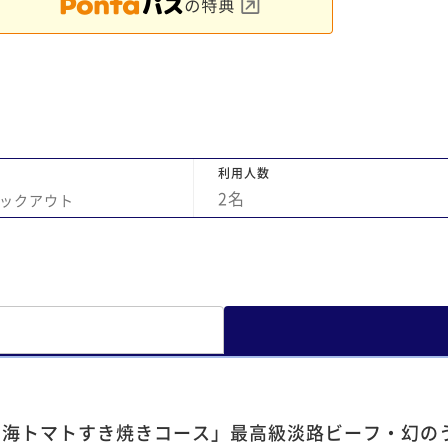
た空間の提供という点でも完璧だと思いま
す。 食事は地元の高級食材をふんだんに使っ
た贅沢を味わえ、とても美味しく頂きまし
た。 あえて不満があるとすれば、折角「鬼滅
の刃」の世界にどっぷり浸っているのだか
ら、テレビでも見れたら良いのになと思った
ことかな。 それと、檜の風呂がもう少し広か
利用人数
ったらなとも思いました。 でも、総合的には
2
名
ックアウト
断然高評価であります。 それなりのお値段で
はありますが、充分にその価値はあります。
次に来れるなら誰かしらと一緒に来たいで
す。
山海トマトすき焼きコース」最高級淡路ビーフ・幻の