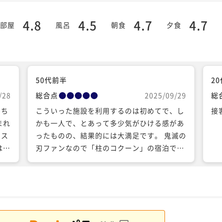
4.8
4.5
4.7
4.7
部屋
風呂
朝食
夕食
50代前半
2
/28
総合点
2025/09/29
総
たち
こういった施設を利用するのは初めてで、し
接
まれ
かも一人で、とあって多少気がひける感があ
イス
ったものの、結果的には大満足です。 鬼滅の
は夜
刃ファンなので「柱のコクーン」の宿泊でし
しく
たが、部屋の内装やサービスは申し分なく、
。
ワクワクしながら楽しめました。 天気に恵ま
んね
れたのは幸運でした。ナイトウォークも神戸
たい
の夜景も星空も充分に堪能できました。 スタ
ッフの方々の接客も素晴らしく、日常を離れ