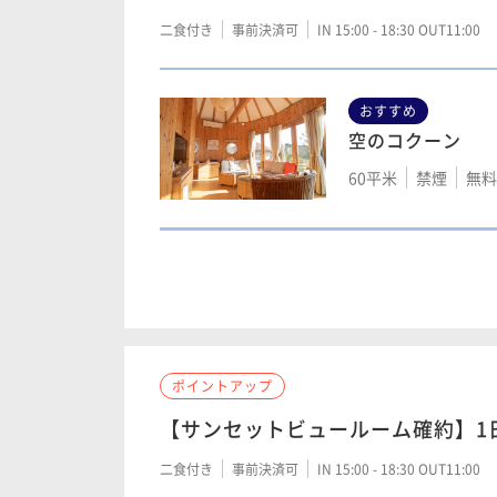
70平米
禁煙
無料W
二食付き
事前決済可
IN 15:00 - 18:30 OUT11:00
おすすめ
星のコクーン
空のコクーン
75平米
禁煙
無料W
60平米
禁煙
無料W
風のコクーン
50平米
禁煙
無料W
ポイントアップ
【サンセットビュールーム確約】1
森コクーン
二食付き
事前決済可
IN 15:00 - 18:30 OUT11:00
70平米
禁煙
無料W