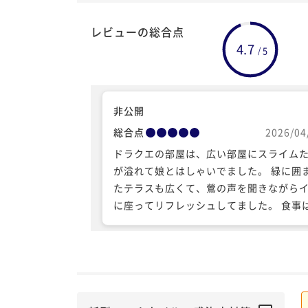
レビューの総合点
4.7
5
/
非公開
総合点
2026/04
ドラクエの部屋は、広い部屋にスライム
が溢れて娘とはしゃいでました。 緑に囲
たテラスも広くて、鶯の声を聞きながら
に座ってリフレッシュしてました。 食事
のトマトすき焼きコースが、とても美味
て、今回2度目の利用の目的の一つでした
量がたっぷりで食べきれなかったのがざ
んなくらいです。 また機会があれば行き
です。