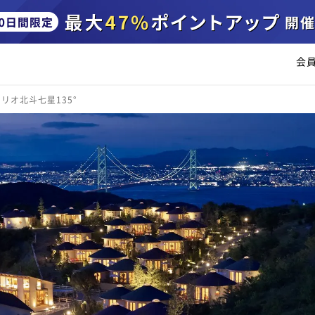
会
リオ北斗七星135°