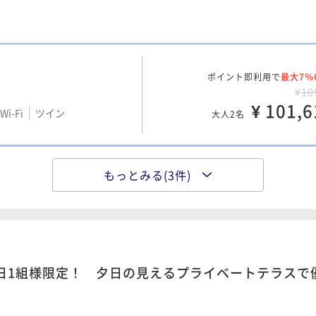
i-Fi
ツイン
¥ 134,6
大人2名
ポイント即利用で
最大7％
ポイント即利用で
最大7％
¥15
¥10
i-Fi
ツイン
¥ 146,5
¥ 101,6
i-Fi
ツイン
大人2名
大人2名
もっとみる(3件)
ポイント即利用で
最大7％
¥9
i-Fi
ツイン
¥ 89,7
大人2名
日1組様限定！ 夕日の見えるプライベートテラスで優
ポイント即利用で
最大7％
¥14
i-Fi
ツイン
¥ 134,6