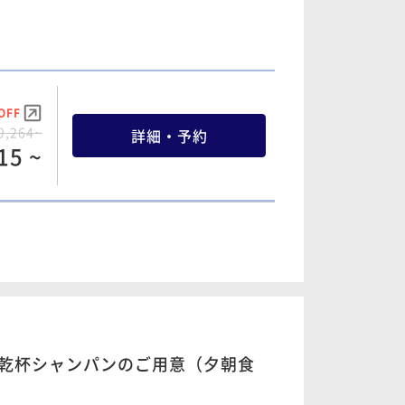
詳細・予約
99 ~
OFF
OFF
7,542~
詳細・予約
9,264~
詳細・予約
14 ~
15 ~
OFF
6,558~
詳細・予約
98 ~
乾杯シャンパンのご用意（夕朝食
OFF
4,838~
詳細・予約