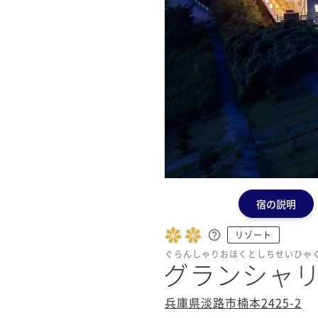
宿の説明
リゾート
ぐらんしゃりおほくとしちせいひゃ
グランシャリ
兵庫県淡路市楠本2425-2