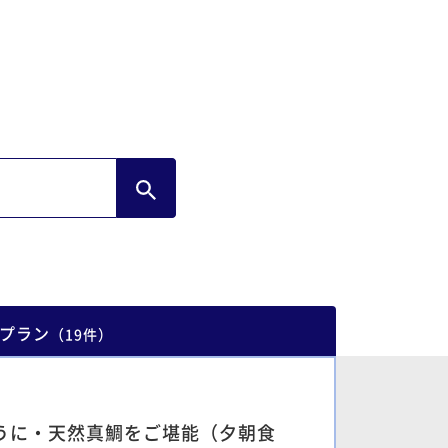
プラン
（
19
件
）
うに・天然真鯛をご堪能（夕朝食