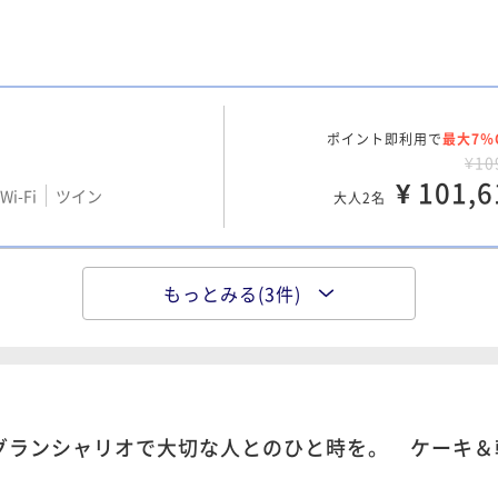
Wi-Fi
ツイン
¥ 134,6
大人2名
ポイント即利用で
最大7％
ポイント即利用で
最大7％
¥15
¥10
Wi-Fi
ツイン
¥ 146,5
¥ 101,6
大人2名
i-Fi
ツイン
大人2名
もっとみる(3件)
ポイント即利用で
最大7％
¥9
i-Fi
ツイン
¥ 89,7
大人2名
グランシャリオで大切な人とのひと時を。 ケーキ＆
ポイント即利用で
最大7％
¥14