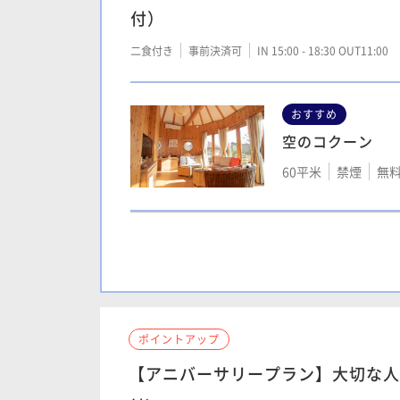
付）
二食付き
事前決済可
IN 15:00 - 18:30 OUT11:00
おすすめ
空のコクーン
60平米
禁煙
無料
風のコクーン
50平米
禁煙
無料
ポイントアップ
【アニバーサリープラン】大切な人
森コクーン