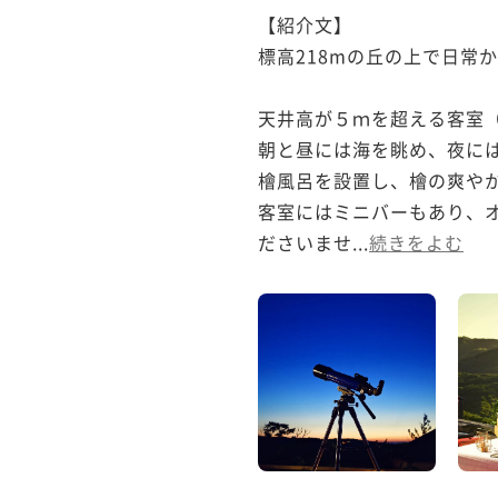
【紹介文】

標高218mの丘の上で日常
天井高が５ｍを超える客室（
朝と昼には海を眺め、夜には
檜風呂を設置し、檜の爽やか
客室にはミニバーもあり、
ださいませ...
続きをよむ