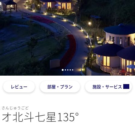
1
2
3
4
5
レビュー
部屋・プラン
施設・サービス
くさんじゅうごど
オ北斗七星135°