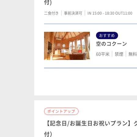
付)
70平米
禁煙
無料
二食付き
事前決済可
IN 15:00 - 18:30 OUT11:00
おすすめ
星のコクーン
空のコクーン
75平米
禁煙
無料
60平米
禁煙
無料W
風のコクーン
50平米
禁煙
無料W
ポイントアップ
【記念日/お誕生日お祝いプラン】
森コクーン
付）