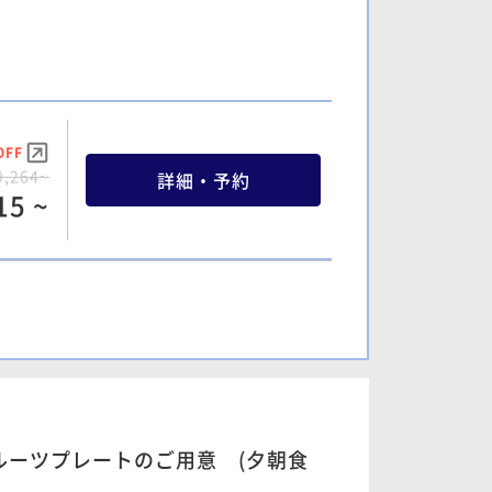
OFF
9,264~
詳細・予約
15 ~
OFF
6,558~
詳細・予約
98 ~
ーツプレートのご用意 (夕朝食
OFF
4,838~