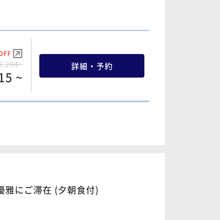
99 ~
OFF
OFF
7,542~
9,264~
詳細・予約
詳細・予約
14 ~
15 ~
OFF
6,558~
詳細・予約
98 ~
雅にご滞在 (夕朝食付)
OFF
4,838~
詳細・予約
99 ~