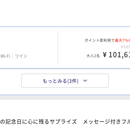
ポイント即利用で
最大7％
¥10
¥ 101,6
Wi-Fi
ツイン
大人2名
もっとみる(3件)
ポイント即利用で
最大7％
¥9
Wi-Fi
ツイン
¥ 89,7
大人2名
の記念日に心に残るサプライズ メッセージ付きフル
ポイント即利用で
最大7％
¥14