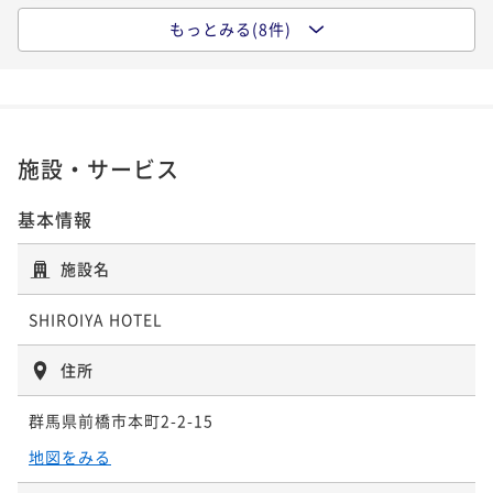
57平米
禁煙
無料Wi-Fi
ダブル
もっとみる(8件)
57平米
禁煙
無料Wi-Fi
ダブル
デラックスツイン
ポイント即利用で
最大12％OFF
37平米
禁煙
無料Wi-Fi
ツイン
スーペリア
ポイント即利用で
最大7％OFF
¥96,830~
ポイント即利用で
最大7％OFF
¥105,570~
¥ 85,209 ~
2名
35平米
禁煙
無料Wi-Fi
ツイン
¥122,014~
¥ 98,180 ~
2名
24平米
禁煙
無料Wi-Fi
ダブル
¥ 113,473 ~
ポイント即利用で
2名
最大7％OFF
ポイント即利用で
最大7％OFF
施設・サービス
¥107,816~
¥97,582~
¥ 100,268 ~
2名
¥ 90,751 ~
2名
【SPECIAL】－ミケーレ・デ・ルッキ－
基本情報
【SPECIAL】－ミケーレ・デ・ルッキ－
【HERITAGE TOWER】－エグゼクティブ
－
施設名
50平米
禁煙
無料Wi-Fi
ダブル
50平米
禁煙
無料Wi-Fi
ダブル
【SPECIAL】－レアンドロ・エルリッヒ－
ポイント即利用で
最大12％OFF
52平米
禁煙
無料Wi-Fi
ツイン
デラックス
SHIROIYA HOTEL
ポイント即利用で
最大7％OFF
¥109,480~
ポイント即利用で
最大7％OFF
¥118,220~
¥ 96,342 ~
2名
25平米
禁煙
無料Wi-Fi
ダブル
¥135,814~
¥ 109,944 ~
住所
2名
28平米
禁煙
無料Wi-Fi
ダブル
¥ 126,307 ~
ポイント即利用で
2名
最大7％OFF
ポイント即利用で
最大7％OFF
¥119,484~
群馬県前橋市本町2-2-15
¥106,782~
¥ 111,120 ~
2名
¥ 99,307 ~
地図をみる
2名
【HERITAGE TOWER】－ジュニアスイー