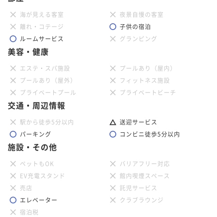
海が見える客室
夜景自慢の客室
離れ・コテージ
子供の宿泊
ルームサービス
グランピング
美容・健康
エステ・スパ施設
プールあり（屋内）
プールあり（屋外）
フィットネス施設
プライベートプール
プライベートビーチ
交通・周辺情報
駅から徒歩5分以内
送迎サービス
パーキング
コンビニ徒歩5分以内
施設・その他
ペットもOK
バリアフリー対応
EV充電スタンド
館内喫煙スペース
売店
託児サービス
エレベーター
クラブラウンジ
宿泊税