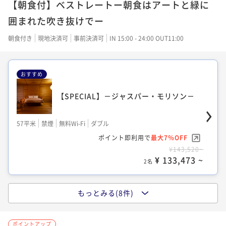
【朝食付】ベストレートー朝食はアートと緑に
24平米
禁煙
無料Wi-Fi
ダブル
ポイント即利用で
最大12％OFF
囲まれた吹き抜けでー
¥42,036~
¥ 36,991 ~
朝食付き
現地決済可
事前決済可
IN 15:00 - 24:00 OUT11:00
2名
おすすめ
デラックス
【SPECIAL】－ジャスパー・モリソン－
28平米
禁煙
無料Wi-Fi
ダブル
57平米
禁煙
無料Wi-Fi
ダブル
ポイント即利用で
最大12％OFF
ポイント即利用で
最大7％OFF
¥51,236~
¥143,520~
¥ 45,087 ~
2名
¥ 133,473 ~
2名
もっとみる(8件)
デラックスツイン
スーペリア
ポイントアップ