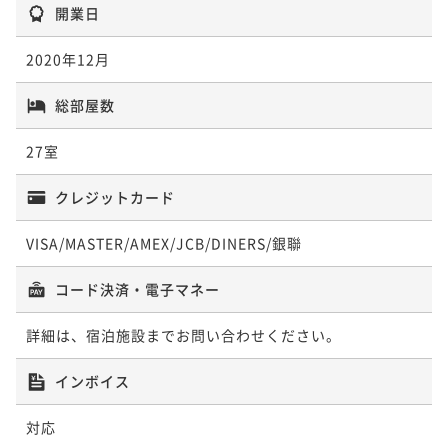
開業日
ト－
【SPECIAL】－藤本 壮介－
57平米
禁煙
無料Wi-Fi
ダブル
2020年12月
デラックスツイン
ポイント即利用で
最大7％OFF
37平米
総部屋数
禁煙
無料Wi-Fi
ツイン
¥147,314~
35平米
禁煙
無料Wi-Fi
ツイン
¥ 137,002 ~
ポイント即利用で
2名
最大7％OFF
ポイント即利用で
最大7％OFF
27室
¥125,810~
¥109,082~
¥ 117,003 ~
2名
¥ 101,446 ~
クレジットカード
2名
【SPECIAL】－ミケーレ・デ・ルッキ－
VISA/MASTER/AMEX/JCB/DINERS/銀聯
【HERITAGE TOWER】－エグゼクティブ
50平米
禁煙
無料Wi-Fi
ダブル
－
コード決済・電子マネー
【SPECIAL】－レアンドロ・エルリッヒ－
ポイント即利用で
最大7％OFF
52平米
禁煙
無料Wi-Fi
ツイン
¥159,964~
詳細は、宿泊施設までお問い合わせください。
25平米
禁煙
無料Wi-Fi
ダブル
¥ 148,766 ~
ポイント即利用で
2名
最大7％OFF
ポイント即利用で
最大7％OFF
インボイス
¥139,610~
¥120,750~
¥ 129,837 ~
2名
¥ 112,297 ~
2名
対応