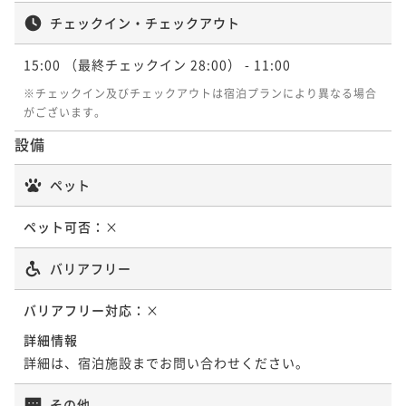
チェックイン・チェックアウト
【HERITAGE TOWER】－ジュニアスイー
ト－
【SPECIAL】－藤本 壮介－
15:00
（最終チェックイン 28:00）
- 11:00
※チェックイン及びチェックアウトは宿泊プランにより異なる場合
57平米
禁煙
無料Wi-Fi
ダブル
がございます。
37平米
禁煙
無料Wi-Fi
ツイン
ポイント即利用で
最大7％OFF
ポイント即利用で
最大7％OFF
設備
¥151,110~
¥127,074~
¥ 140,532 ~
2名
¥ 118,178 ~
2名
ペット
ペット可否：
×
【SPECIAL】－ミケーレ・デ・ルッキ－
【HERITAGE TOWER】－エグゼクティブ
バリアフリー
－
50平米
禁煙
無料Wi-Fi
ダブル
バリアフリー対応：
×
52平米
禁煙
無料Wi-Fi
ツイン
ポイント即利用で
最大7％OFF
詳細情報
ポイント即利用で
最大7％OFF
¥163,760~
詳細は、宿泊施設までお問い合わせください。
¥140,874~
¥ 152,296 ~
2名
¥ 131,012 ~
2名
その他