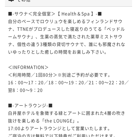
■-サウナ＜完全個室＞【 Health＆Spa 】-■

【HERITAGE TOWER】－ジュニアスイー
自分のペースでロウリュウを楽しめるフィンランドサウ
ト－
ナ、TTNEがプロデュースした寝返りのうてる「ベッドル
ームサウナ」、生薬の蒸気で満たされた薬草ミストサウ
57平米
禁煙
無料Wi-Fi
ダブル
ナ、個性の違う3種類の貸切サウナで、誰にも邪魔されな
ポイント即利用で
最大7％OFF
いゆったりとした癒しの時間をお楽しみ下さい。

¥152,374~
¥ 141,707 ~
2名
＜INFORMATION＞

＜利用時間／1回80分＞※別途ご予約が必要です。

16：00～17：20／18：00～19：20／21：00～22：20／
翌8：00～9：20

【SPECIAL】－ミケーレ・デ・ルッキ－
■-アートラウンジ-■

50平米
禁煙
無料Wi-Fi
ダブル
白井屋ホテルを象徴する緑とアートに囲まれた4層の吹き
ポイント即利用で
最大7％OFF
抜けを楽しめる「the LOUNGE」。

¥165,024~
17:00よりアートラウンジとして営業いたします。

¥ 153,472 ~
2名
ご宿泊の方は無料で以下特典がご利用いただけます。
