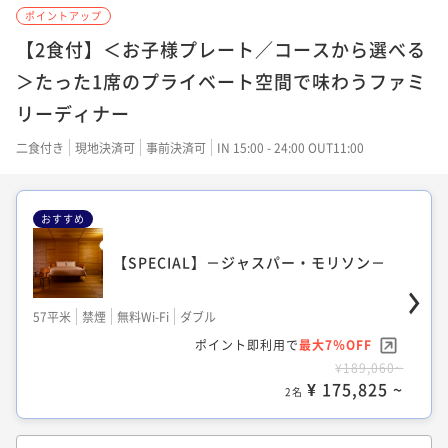
37平米
禁煙
無料Wi-Fi
ツイン
ポイントアップ
35平米
禁煙
無料Wi-Fi
ツイン
ポイント即利用で
最大12％OFF
24平米
禁煙
無料Wi-Fi
ダブル
【2食付】＜お子様プレート／コースから選べる
ポイント即利用で
最大7％OFF
¥71,530~
ポイント即利用で
最大7％OFF
＞たった1席のプライベート空間で味わうファミ
¥62,276~
¥ 62,945 ~
2名
¥92,522~
¥ 57,916 ~
2名
リーディナー
¥ 86,045 ~
2名
二食付き
現地決済可
事前決済可
IN 15:00 - 24:00 OUT11:00
【HERITAGE TOWER】－エグゼクティブ
－
【SPECIAL】－レアンドロ・エルリッヒ－
デラックス
おすすめ
52平米
禁煙
無料Wi-Fi
ツイン
25平米
禁煙
無料Wi-Fi
ダブル
【SPECIAL】－ジャスパー・モリソン－
ポイント即利用で
最大12％OFF
28平米
禁煙
無料Wi-Fi
ダブル
ポイント即利用で
最大7％OFF
¥85,330~
ポイント即利用で
最大7％OFF
¥73,944~
¥ 75,089 ~
2名
57平米
禁煙
無料Wi-Fi
ダブル
¥101,722~
¥ 68,767 ~
2名
¥ 94,601 ~
ポイント即利用で
最大7％OFF
2名
¥189,060~
¥ 175,825 ~
2名
【RESIDENTIAL】－ミナ ペルホネン レジ
デンス－
【SPECIAL】－藤本 壮介－
デラックスツイン