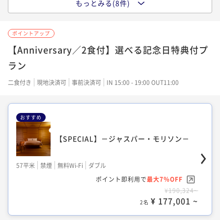
もっとみる(8件)
59平米
禁煙
無料Wi-Fi
ツイン
37平米
禁煙
無料Wi-Fi
ツイン
スーペリア
ポイント即利用で
最大12％OFF
35平米
禁煙
無料Wi-Fi
ツイン
ポイント即利用で
最大7％OFF
ポイントアップ
¥85,330~
ポイント即利用で
最大7％OFF
¥80,270~
¥ 75,089 ~
2名
24平米
禁煙
無料Wi-Fi
ダブル
【Anniversary／2食付】選べる記念日特典付プ
¥104,022~
¥ 74,651 ~
2名
¥ 96,740 ~
ポイント即利用で
2名
最大7％OFF
ラン
¥96,316~
¥ 89,573 ~
二食付き
現地決済可
事前決済可
IN 15:00 - 19:00 OUT11:00
2名
【RESIDENTIAL】－プレミアムレジデン
【HERITAGE TOWER】－エグゼクティブ
ス－
－
【SPECIAL】－レアンドロ・エルリッヒ－
おすすめ
56平米
禁煙
無料Wi-Fi
ダブル
52平米
禁煙
無料Wi-Fi
ツイン
デラックス
ポイント即利用で
最大12％OFF
25平米
禁煙
無料Wi-Fi
ダブル
【SPECIAL】－ジャスパー・モリソン－
ポイント即利用で
最大7％OFF
¥85,330~
ポイント即利用で
最大7％OFF
¥94,070~
¥ 75,089 ~
2名
28平米
禁煙
無料Wi-Fi
ダブル
¥115,690~
¥ 87,485 ~
2名
57平米
禁煙
無料Wi-Fi
ダブル
¥ 107,591 ~
ポイント即利用で
2名
最大7％OFF
ポイント即利用で
最大7％OFF
¥105,516~
¥190,324~
¥ 98,129 ~
2名
【HERITAGE TOWER】－ジュニアスイー
¥ 177,001 ~
2名
【HERITAGE TOWER】－ジュニアスイー
ト－
ト－
【SPECIAL】－藤本 壮介－