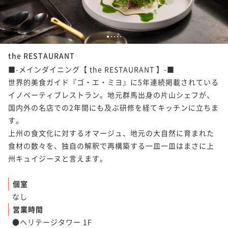
1
2
3
4
5
the RESTAURANT
■-メインダイニング【 the RESTAURANT 】-■

世界的美食ガイド『ゴ・エ・ミヨ』に5年連続掲載されている
イノベーティブレストラン。地元群馬出身の片山シェフが、
国内外の名店での2年間にも及ぶ研修を経てキッチンに立ちま
す。

上州の食文化に対するオマージュ、地元の大自然に育まれた
食材の数々を、独自の解釈で再構築する一皿一皿はまさに上
州キュイジーヌと言えます。

個室
なし
営業時間
●ヘリテージタワー 1F
