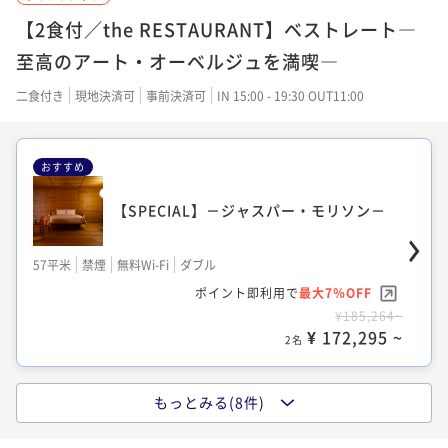
35平米
禁煙
無料Wi-Fi
ツイン
24平米
禁煙
無料Wi-Fi
ダブル
【2食付／the RESTAURANT】ベストレート―
ポイント即利用で
最大12％OFF
ポイント即利用で
最大7％OFF
至高のアート・オーベルジュを満喫―
¥53,536~
¥50,776~
¥ 47,111 ~
2名
¥ 47,221 ~
二食付き
現地決済可
事前決済可
IN 15:00 - 19:30 OUT11:00
2名
おすすめ
【SPECIAL】－レアンドロ・エルリッヒ－
デラックス
【SPECIAL】－ジャスパー・モリソン－
25平米
禁煙
無料Wi-Fi
ダブル
28平米
禁煙
無料Wi-Fi
ダブル
ポイント即利用で
最大12％OFF
57平米
禁煙
無料Wi-Fi
ダブル
ポイント即利用で
最大7％OFF
¥65,204~
ポイント即利用で
最大7％OFF
¥59,976~
¥ 57,378 ~
2名
¥185,264~
¥ 55,777 ~
2名
¥ 172,295 ~
2名
もっとみる(8件)
【SPECIAL】－藤本 壮介－
デラックスツイン
スーペリア