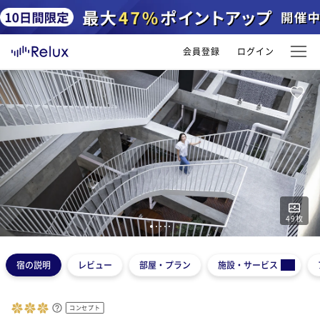
会員登録
ログイン
49
枚
1
2
3
4
5
宿の説明
レビュー
部屋・プラン
施設・サービス
コンセプト