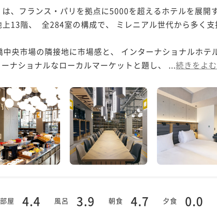
は、フランス・パリを拠点に5000を超えるホテルを展開
上13階、  全284室の構成で、 ミレニアル世代から多く
柳橋中央市場の隣接地に市場感と、 インターナショナルホテ
ーナショナルなローカルマーケットと題し、 ...
続きをよむ
4.4
3.9
4.7
0.0
部屋
風呂
朝食
夕食