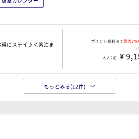
空室カレンダー
¥ 10,8
大人2名
ポイント即利用で
最大7％
ビススタイルズ名古屋～
ポイント即利用で
最大7％
お得にステイ♪＜素泊ま
¥1
¥
¥ 11,4
¥ 9,1
大人2名
大人2名
00 OUT11:00
もっとみる(12件)
ポイント即利用で
最大7％
分付プラン ＜室数限定
ポイント即利用で
最大7％
前決済で最大10％OFF
¥1
¥1
¥ 12,7
¥ 10,3
大人2名
大人2名
00 OUT11:00
ポイント即利用で
最大7％