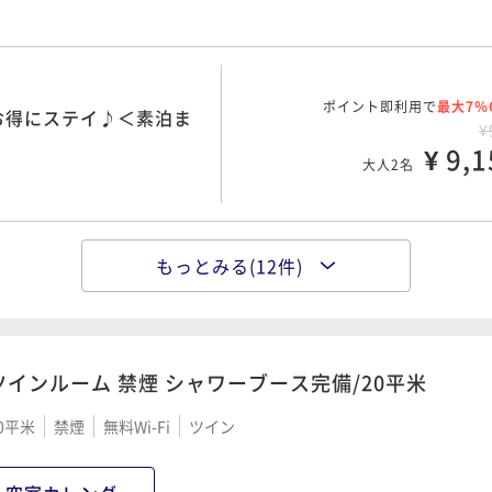
ポイント即利用で
最大7％
お得にステイ♪＜素泊ま
¥
¥ 9,1
大人2名
もっとみる(12件)
ポイント即利用で
最大7％
前決済で最大10％OFF
¥1
¥ 10,3
大人2名
ツインルーム 禁煙 シャワーブース完備/20平米
0平米
禁煙
無料Wi-Fi
ツイン
ポイント即利用で
最大7％
！～素泊まり《返金不
¥1