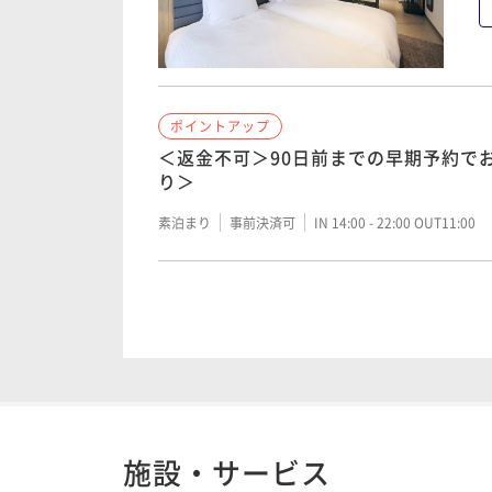
素泊まり
事前決済可
IN 14:00 - 24:00 OUT11:00
ポイントアップ
ポイントアップ
＜スタンダードプラン＞全室禁煙・イ
＜返金不可＞90日前までの早期予約で
素泊まり～
り＞
素泊まり
現地決済可
事前決済可
IN 14:00 - 24:
素泊まり
事前決済可
IN 14:00 - 22:00 OUT11:00
ポイントアップ
ポイントアップ
＜素泊まり＞ ReFa3連パウチｘ人数
＜カード決済限定＞21日前のご予約＆事
＞
～素泊まり《返金不可》
素泊まり
現地決済可
事前決済可
IN 14:00 - 24:
素泊まり
事前決済可
IN 14:00 - 24:00 OUT11:00
施設・サービス
ポイントアップ
ポイントアップ