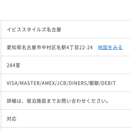
お得にステイ♪【和洋ビ
ポイント即利用で
最大7％
！～素泊まり《返金不
¥1
¥1
¥ 13,4
¥ 10,8
大人2名
大人2名
イビススタイルズ名古屋
ポイント即利用で
最大17％
愛知県名古屋市中村区名駅4丁目22-24
地図をみる
ビススタイルズ名古屋～
ポイント即利用で
最大7％
ビススタイルズ名古屋～
¥1
¥1
¥ 14,0
¥ 11,4
大人2名
大人2名
284室
00 OUT11:00
00 OUT11:00
VISA/MASTER/AMEX/JCB/DINERS/銀聯/DEBIT
ポイント即利用で
最大7％
前決済で最大10％OFF
ポイント即利用で
最大7％
分付プラン ＜室数限定
¥1
詳細は、宿泊施設までお問い合わせください。
¥1
¥ 14,6
¥ 12,7
大人2名
大人2名
00 OUT11:00
対応