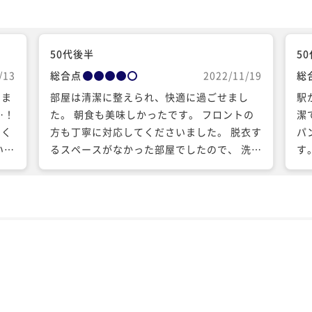
50代後半
5
/13
総合点
2022/11/19
総
しま
部屋は清潔に整えられ、快適に過ごせまし
駅
…！
た。 朝食も美味しかったです。 フロントの
潔
っく
方も丁寧に対応してくださいました。 脱衣す
パ
いま
るスペースがなかった部屋でしたので、 洗面
す
コーナーのあたりにロールブラインドとかが
あると嬉しいなとおもいました。