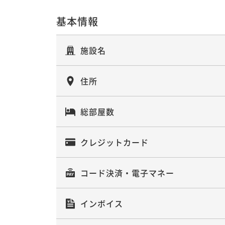
【返金不可】90日前までの早期予約で
＜カード決済限定＞3日前まで予約OK
ュッフェ朝食付】
可》
基本情報
朝食付き
事前決済可
IN 14:00 - 22:00 OUT11:00
素泊まり
事前決済可
IN 14:00 - 24:00 OUT11:00
施設名
ポイントアップ
ポイントアップ
住所
＜スタンダードプラン＞全室禁煙・イ
＜スタンダードプラン＞全室禁煙・イ
朝食付き
素泊まり～
総部屋数
朝食付き
現地決済可
事前決済可
IN 14:00 - 24:
素泊まり
現地決済可
事前決済可
IN 14:00 - 24:
クレジットカード
ポイントアップ
ポイントアップ
＜カード決済限定＞21日前のご予約＆事
＜素泊まり＞ ReFa3連パウチｘ人数
コード決済・電子マネー
～朝食付き《返金不可》
＞
朝食付き
事前決済可
IN 14:00 - 22:00 OUT11:00
素泊まり
現地決済可
事前決済可
IN 14:00 - 24:
インボイス