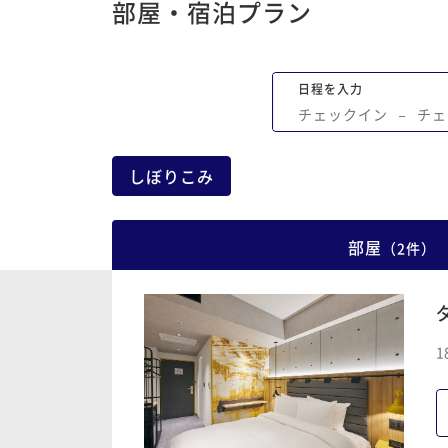
部屋・宿泊プラン
日程を入力
チェックイン
−
チェ
しぼりこみ
部屋
（
2
件
）
1