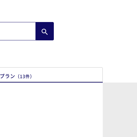
プラン
（
13
件
）