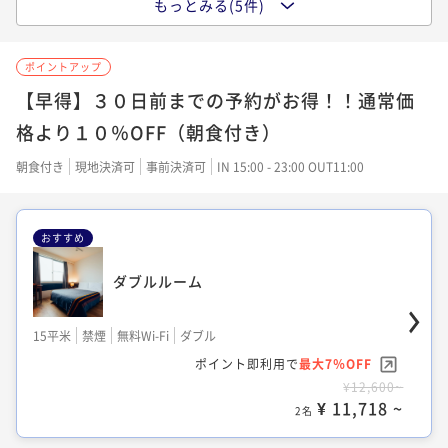
もっとみる(5件)
デラックスシアターキングルーム
【共用バストイレ】セミダブルルーム
シアターキングルーム
35平米
禁煙
無料Wi-Fi
ダブル
ポイントアップ
ポイント即利用で
最大7％OFF
13平米
禁煙
無料Wi-Fi
ダブル
【早得】３０日前までの予約がお得！！通常価
17平米
禁煙
無料Wi-Fi
ダブル
¥18,270~
ポイント即利用で
最大7％OFF
格より１０％OFF（朝食付き）
¥ 16,991 ~
ポイント即利用で
2名
最大7％OFF
¥9,200~
¥12,420~
¥ 8,556 ~
朝食付き
現地決済可
事前決済可
IN 15:00 - 23:00 OUT11:00
2名
¥ 11,550 ~
2名
おすすめ
シアタールーム（専用シャワーブース）
ダブルルーム
スーペリアシアターキングルーム
14平米
禁煙
無料Wi-Fi
ダブル
15平米
禁煙
無料Wi-Fi
ダブル
25平米
禁煙
無料Wi-Fi
ダブル
ポイント即利用で
最大7％OFF
ポイント即利用で
最大7％OFF
ポイント即利用で
最大7％OFF
¥11,900~
¥12,600~
¥14,400~
¥ 11,067 ~
2名
¥ 11,718 ~
¥ 13,392 ~
2名
2名