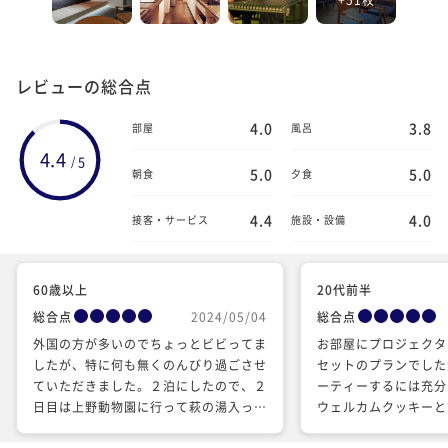
レビューの総合点
4.0
3.8
部屋
風呂
4.4
5
/
5.0
5.0
朝食
夕食
4.4
4.0
接客・サービス
施設・設備
60歳以上
20代前半
総合点
2024/05/04
総合点
外国の方が多いのでちょっとビビってま
お部屋にプロジェクタ
したが、特に何も無くのんびり過ごさせ
セットのプランでした
ていただきました。２泊にしたので、２
ーティーするには充分
日目は上野動物園に行って萩の湯入って
ウェルカムクッキーと
ぽてぽて帰ってゆっくり休みました。帰
典もあり、お得感もあ