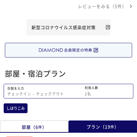
り道もバスと地下鉄でのんびり。良い休
トの方も愛想がよくて
レビューをみる（5件）
日になりました。朝ご飯も夜のハンバー
ガーもとても美味しかったです。
新型コロナウイルス感染症対策
部屋・宿泊プラン
利用人数
日程を入力
2
名
チェックイン
−
チェックアウト
しぼりこみ
プラン
（
19
）
部屋
（
6
）
件
件