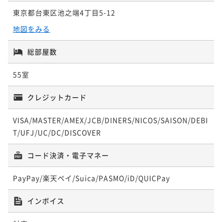
¥ 12,471 ~
2名
東京都台東区池之端4丁目5-12
地図をみる
デラックスシアターキングルーム
総部屋数
シアターキングルーム
35平米
禁煙
無料Wi-Fi
ダブル
55室
ポイント即利用で
最大7％OFF
17平米
禁煙
無料Wi-Fi
ダブル
¥20,970~
¥ 19,502 ~
クレジットカード
ポイント即利用で
2名
最大7％OFF
¥15,120~
¥ 14,061 ~
VISA/MASTER/AMEX/JCB/DINERS/NICOS/SAISON/DEBI
2名
T/UFJ/UC/DC/DISCOVER
コード決済・電子マネー
スーペリアシアターキングルーム
PayPay/楽天ペイ/Suica/PASMO/iD/QUICPay
25平米
禁煙
無料Wi-Fi
ダブル
インボイス
ポイント即利用で
最大7％OFF
¥17,100~