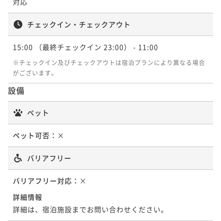
対応
¥ 15,903 ~
2名
チェックイン・チェックアウト
15:00
（最終チェックイン 23:00）
- 11:00
デラックスシアターキングルーム
※チェックイン及びチェックアウトは宿泊プランにより異なる場合
がございます。
35平米
禁煙
無料Wi-Fi
ダブル
設備
ポイント即利用で
最大7％OFF
¥20,970~
ペット
¥ 19,502 ~
2名
ペット可否：
×
バリアフリー
バリアフリー対応：
×
詳細情報
詳細は、宿泊施設までお問い合わせください。