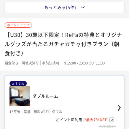
もっとみる(5件)
シアターキングルーム
デラックスシアターキングルーム
【共用バストイレ】セミダブルルーム
ポイントアップ
17平米
禁煙
無料Wi-Fi
ダブル
35平米
13平米
禁煙
禁煙
無料Wi-Fi
無料Wi-Fi
ダブル
ダブル
【U30】30歳以下限定！ReFaの特典とオリジナ
ポイント即利用で
最大7％OFF
ポイント即利用で
ポイント即利用で
最大7％OFF
最大7％OFF
ルグッズが当たるガチャガチャ付きプラン（朝
¥13,800~
¥18,270~
¥10,980~
¥ 12,834 ~
2名
食付き）
¥ 16,991 ~
¥ 10,211 ~
2名
2名
朝食付き
現地決済可
事前決済可
IN 15:00 - 23:00 OUT11:00
スーペリアシアターキングルーム
シアタールーム（専用シャワーブース）
おすすめ
25平米
禁煙
無料Wi-Fi
ダブル
ダブルルーム
14平米
禁煙
無料Wi-Fi
ダブル
ポイント即利用で
最大7％OFF
ポイント即利用で
最大7％OFF
¥16,000~
15平米
禁煙
無料Wi-Fi
ダブル
¥13,410~
¥ 14,880 ~
2名
¥ 12,471 ~
ポイント即利用で
最大7％OFF
2名
¥12,600~