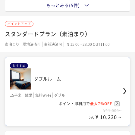
シアターキングルーム
もっとみる(5件)
【共用バストイレ】セミダブルルーム
17平米
禁煙
無料Wi-Fi
ダブル
ポイントアップ
ポイント即利用で
最大7％OFF
13平米
禁煙
無料Wi-Fi
ダブル
スタンダードプラン（素泊まり）
¥12,420~
¥ 11,550 ~
ポイント即利用で
2名
最大7％OFF
素泊まり
現地決済可
事前決済可
IN 15:00 - 23:00 OUT11:00
¥8,280~
¥ 7,700 ~
2名
おすすめ
スーペリアシアターキングルーム
ダブルルーム
シアタールーム（専用シャワーブース）
25平米
禁煙
無料Wi-Fi
ダブル
ポイント即利用で
最大7％OFF
15平米
禁煙
無料Wi-Fi
ダブル
14平米
禁煙
無料Wi-Fi
ダブル
¥14,400~
ポイント即利用で
最大7％OFF
¥ 13,392 ~
ポイント即利用で
2名
最大7％OFF
¥11,000~
¥10,710~
¥ 10,230 ~
2名
¥ 9,960 ~
2名