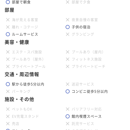
部屋で朝食
部屋で夕食
部屋
海が見える客室
夜景自慢の客室
離れ・コテージ
子供の宿泊
ルームサービス
グランピング
美容・健康
エステ・スパ施設
プールあり（屋内）
プールあり（屋外）
フィットネス施設
プライベートプール
プライベートビーチ
交通・周辺情報
駅から徒歩5分以内
送迎サービス
パーキング
コンビニ徒歩5分以内
施設・その他
ペットもOK
バリアフリー対応
EV充電スタンド
館内喫煙スペース
売店
託児サービス