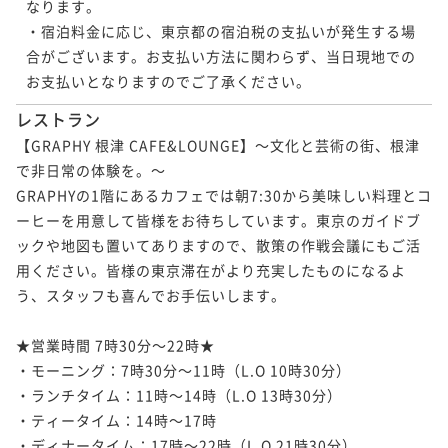
なります。

・宿泊料金に応じ、東京都の宿泊税の支払いが発生する場
合がございます。お支払い方法に関わらず、当日現地での
お支払いとなりますのでご了承ください。
レストラン
【GRAPHY 根津 CAFE&LOUNGE】～文化と芸術の街、根津
で非日常の体験を。～

GRAPHYの1階にあるカフェでは朝7:30から美味しい料理とコ
ーヒーを用意して皆様をお待ちしています。東京のガイドブ
ックや地図も置いてありますので、散策の作戦会議にもご活
用ください。皆様の東京滞在がより充実したものになるよ
う、スタッフも喜んでお手伝いします。

★営業時間 7時30分～22時★

・モーニング：7時30分～11時（L.O 10時30分）

・ランチタイム：11時～14時（L.O 13時30分）

・ティータイム：14時～17時

・ディナータイム：17時～22時（L.O 21時30分）