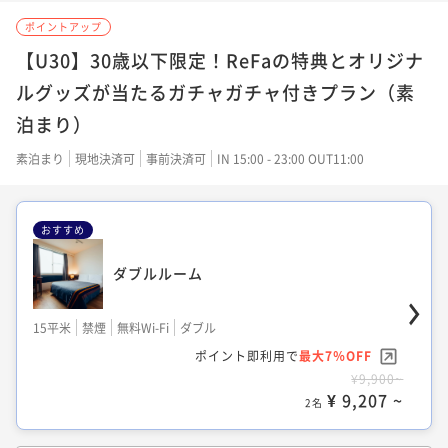
【共用バストイレ】セミダブルルーム
ポイントアップ
13平米
禁煙
無料Wi-Fi
ダブル
【U30】30歳以下限定！ReFaの特典とオリジナ
ポイント即利用で
最大7％OFF
ルグッズが当たるガチャガチャ付きプラン（素
¥8,280~
泊まり）
¥ 7,700 ~
2名
素泊まり
現地決済可
事前決済可
IN 15:00 - 23:00 OUT11:00
シアタールーム（専用シャワーブース）
おすすめ
ダブルルーム
14平米
禁煙
無料Wi-Fi
ダブル
ポイント即利用で
最大7％OFF
15平米
禁煙
無料Wi-Fi
ダブル
¥10,710~
¥ 9,960 ~
ポイント即利用で
最大7％OFF
2名
¥9,900~
¥ 9,207 ~
2名