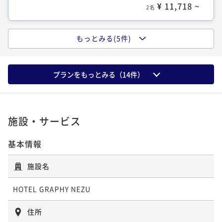
¥ 11,718 ~
2名
デラックスシアターキングルーム
シアターキングルーム
もっとみる(5件)
35平米
禁煙
無料Wi-Fi
ダブル
【共用バストイレ】セミダブルルーム
17平米
禁煙
無料Wi-Fi
ダブル
ポイント即利用で
最大7％OFF
ポイント即利用で
最大7％OFF
プランをもっとみる（
14
件）
¥20,300~
13平米
禁煙
無料Wi-Fi
ダブル
¥15,120~
¥ 18,879 ~
2名
¥ 14,061 ~
ポイント即利用で
2名
最大7％OFF
¥10,980~
¥ 10,211 ~
施設・サービス
2名
基本情報
スーペリアシアターキングルーム
施設名
シアタールーム（専用シャワーブース）
25平米
禁煙
無料Wi-Fi
ダブル
ポイント即利用で
最大7％OFF
HOTEL GRAPHY NEZU
14平米
禁煙
無料Wi-Fi
ダブル
¥17,100~
¥ 15,903 ~
ポイント即利用で
2名
最大7％OFF
住所
¥13,410~