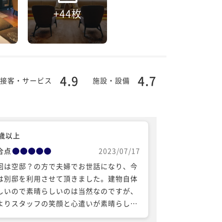
+44枚
4.9
4.7
接客・サービス
施設・設備
0歳以上
合点
2023/07/17
回は空邸？の方で夫婦でお世話になり、今
は別邸を利用させて頂きました。建物自体
しいので素晴らしいのは当然なのですが、
よりスタッフの笑顔と心遣いが素晴らしか
たです。 祇園祭の当日も翌日も猛暑であり