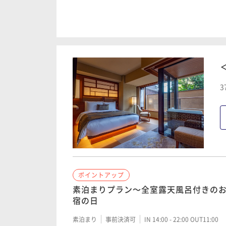
ポイントアップ
ポイントアップ
【早期予約限定60日前割】自家源泉の
【早期予約限定60日前割】～四季折々
ひと時を＜夕朝食付き＞
を、京懐石のレストランで贅沢に【朝
二食付き
事前決済可
IN 14:00 - 22:00 OUT11:00
朝食付き
事前決済可
IN 15:00 - 22:00 OUT11:00
3
ポイントアップ
ポイントアップ
■京の美食を愉しむ■2食付きプラン
【早期予約限定30日前割】～四季折々
を、京懐石のレストランで贅沢に【朝
二食付き
現地決済可
事前決済可
IN 14:00 - 19:
朝食付き
事前決済可
IN 15:00 - 22:00 OUT11:00
ポイントアップ
ポイントアップ
【期間限定・開業4周年記念】4年間の
素泊まりプラン～全室露天風呂付きの
＆宿泊者限定特典付き～＜素泊まり＞
宿の日
素泊まり
現地決済可
事前決済可
IN 14:00 - 22:
素泊まり
事前決済可
IN 14:00 - 22:00 OUT11:00