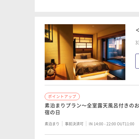
【早期予約限定60日前割】～四季折々
を、京懐石のレストランで贅沢に【朝
朝食付き
事前決済可
IN 15:00 - 22:00 OUT11:00
3
ポイントアップ
【早期予約限定30日前割】～四季折々
を、京懐石のレストランで贅沢に【朝
朝食付き
事前決済可
IN 15:00 - 22:00 OUT11:00
ポイントアップ
ポイントアップ
～四季折々の京料理～京の朝ごはんを
素泊まりプラン～全室露天風呂付きの
沢に 【朝食付き】
宿の日
朝食付き
事前決済可
IN 14:00 - 24:00 OUT11:00
素泊まり
事前決済可
IN 14:00 - 22:00 OUT11:00