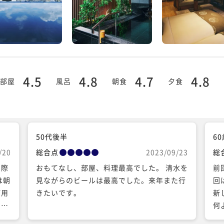
4.5
4.8
4.7
4.8
部屋
風呂
朝食
夕食
50代後半
6
/20
総合点
2023/09/23
総
た際
おもてなし、部屋、料理最高でした。 清水を
前
は朝
見ながらのビールは最高でした。来年また行
回
ご用
きたいです。
新
スに
何
うご
っ