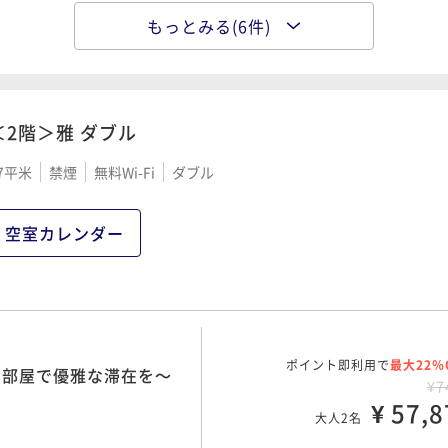
もっとみる(6件)
ポイント即利用で
最大7％
露天風呂付客室で優雅な
ポイント即利用で
最大7％
の京料理～京の朝ごはん
¥10
¥6
食付き】
¥ 94,0
¥ 60,9
大人2名
大人2名
＜2階＞雅 ダブル
7平米
禁煙
無料Wi-Fi
ダブル
ポイント即利用で
最大7％
ポイント即利用で
最大7％
¥11
の京料理～京の朝ごはん
¥6
¥ 104,5
食付き】
空室カレンダー
大人2名
¥ 64,3
00 OUT11:00
大人2名
ポイント即利用で
最大7％
感謝を込めて ～特別料金
ポイント即利用で
最大22％
お部屋で優雅な滞在を～
¥8
¥7
¥ 77,8
¥ 57,8
大人2名
大人2名
00 OUT11:00