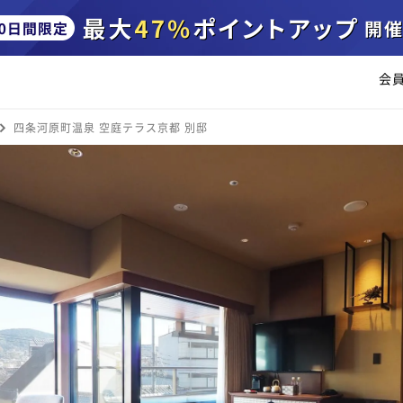
会
四条河原町温泉 空庭テラス京都 別邸