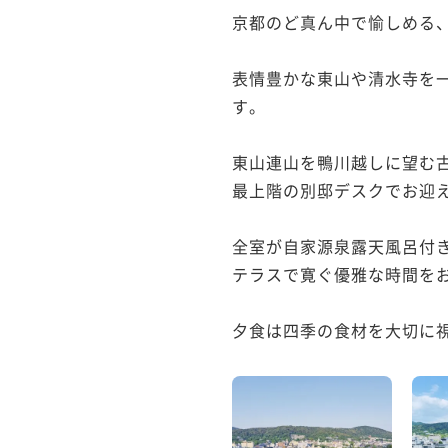
京都のど真ん中で愉しめる、
表情豊かな東山や清水寺を
す。

東山連山を鴨川越しに望む古
最上階の別邸デスクでお迎え
全室が自家源泉露天風呂付き
テラスで寛ぐ優雅な時間をお
夕食は四季の食材を大切に視