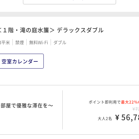
ポイント即利用で
最大7％
の京料理～京の朝ごはん
¥6
食付き】
¥ 60,9
大人2名
＜１階・滝の庭水簾＞ デラックスダブル
3平米
禁煙
無料Wi-Fi
ダブル
ポイント即利用で
最大7％
の京料理～京の朝ごはん
¥6
食付き】
空室カレンダー
¥ 64,3
大人2名
ポイント即利用で
最大7％
、割烹のレストランで贅
ポイント即利用で
最大22％
お部屋で優雅な滞在を～
¥7
¥7
¥ 67,7
¥ 56,7
大人2名
大人2名