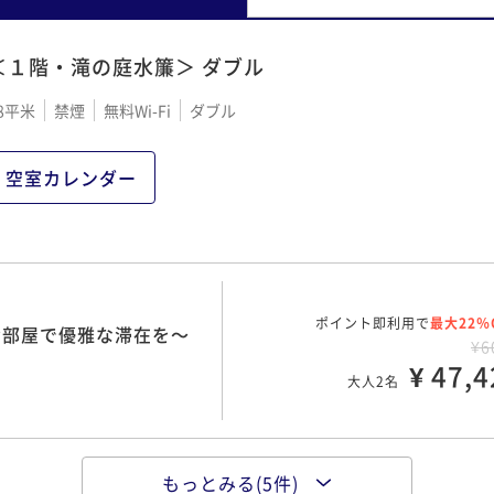
＜１階・滝の庭水簾＞ ダブル
8平米
禁煙
無料Wi-Fi
ダブル
空室カレンダー
ポイント即利用で
最大22％
お部屋で優雅な滞在を～
¥6
¥ 47,4
大人2名
もっとみる(5件)