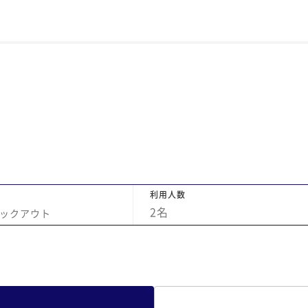
気遣
ま
大変
も
、ま
屋
。
世
ご
シ
す
利用人数
2
名
ックアウト