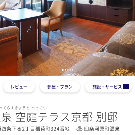
1
2
3
4
5
レビュー
部屋・プラン
施設・サービス
わてらすきょうと べってい
泉 空庭テラス京都 別邸
四条下る2丁目稲荷町324番地
四条河原町温泉