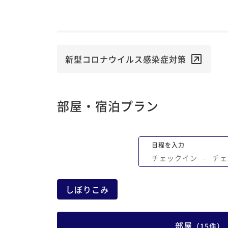
ざいました。 またお料理も妊娠中の妻を
って特別に用意していただき、夫婦共々
感謝しております。 京都に訪れた際には
たお邪魔させていただければと思います
新型コロナウイルス感染症対策
部屋・宿泊プラン
日程を入力
チェックイン
−
チェ
しぼりこみ
部屋
（
15
件
）