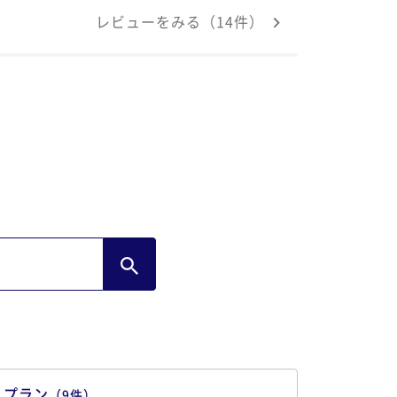
したが、着衣や振る舞いの乱れなく、しか
レビューをみる（14件）
帰り掛けには、天気が良いからとわざわざ
上テラスにもご案内頂き、記念撮影までお
話になりました。炎天下の中、ありがとう
ざいました。この度の旅行中、唯一のツー
ョット写真となりました。感謝申し上げま
。 又、訪れたいと感じた次第です。
プラン
（
9
件
）