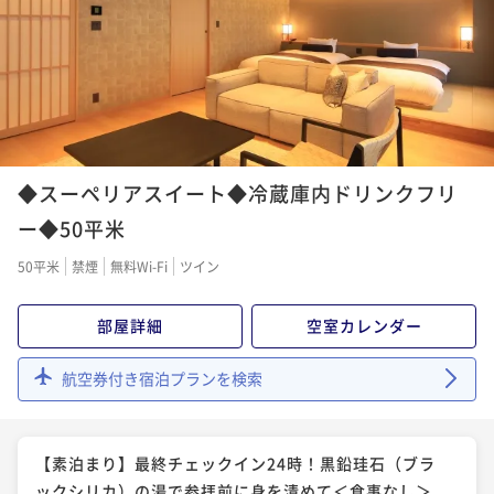
ポイント即利用で
最大5％OFF
¥57,500~
¥ 54,625 ~
2名
◆スーペリアスイート◆冷蔵庫内ドリンクフリ
ー◆50平米
50平米
禁煙
無料Wi-Fi
ツイン
部屋詳細
空室カレンダー
航空券付き宿泊プランを検索
【素泊まり】最終チェックイン24時！黒鉛珪石（ブラ
ックシリカ）の湯で参拝前に身を清めて＜食事なし＞