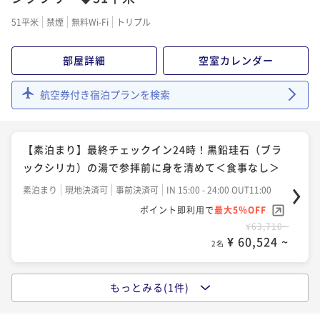
51平米
禁煙
無料Wi-Fi
トリプル
部屋詳細
空室カレンダー
航空券付き宿泊プランを検索
【素泊まり】最終チェックイン24時！黒鉛珪石（ブラ
ックシリカ）の湯で参拝前に身を清めて＜食事なし＞
素泊まり
現地決済可
事前決済可
IN 15:00 - 24:00 OUT11:00
ポイント即利用で
最大5％OFF
¥63,710~
¥ 60,524 ~
2名
もっとみる(1件)
【朝食のみ】最終チェックイン24時！翌朝は成田山参
拝、参道観光を…成田空港まで電車で20分 朝食付