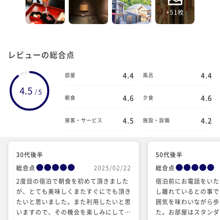
+51枚
レビューの総合点
4.4
4.4
部屋
風呂
4.5
5
/
4.6
4.6
朝食
夕食
4.5
4.2
接客・サービス
施設・設備
30代後半
50代後半
総合点
2025/02/22
総合点
2度目の宿泊で朝食を初めて頂きました
宿泊前にお電話をいた
が、とても美味しくまたすぐにでも頂き
し離れているとの事で
たいと思いました。また利用したいと思
囲気を味わいながら歩
いますので、その機会を楽しみにしてお
た。お部屋はスタンダ