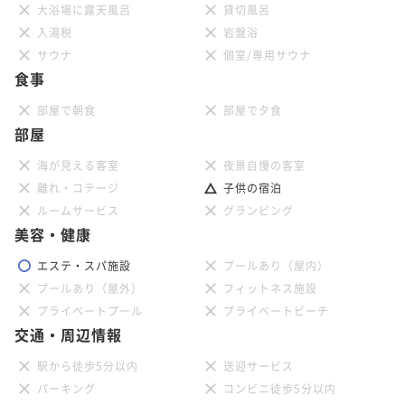
大浴場に露天風呂
貸切風呂
入湯税
岩盤浴
サウナ
個室/専用サウナ
食事
部屋で朝食
部屋で夕食
部屋
海が見える客室
夜景自慢の客室
離れ・コテージ
子供の宿泊
ルームサービス
グランピング
美容・健康
エステ・スパ施設
プールあり（屋内）
プールあり（屋外）
フィットネス施設
プライベートプール
プライベートビーチ
交通・周辺情報
駅から徒歩5分以内
送迎サービス
パーキング
コンビニ徒歩5分以内