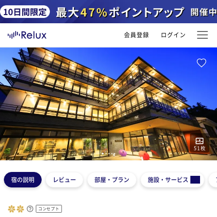
会員登録
ログイン
51
枚
1
2
3
4
5
宿の説明
レビュー
部屋・プラン
施設・サービス
コンセプト