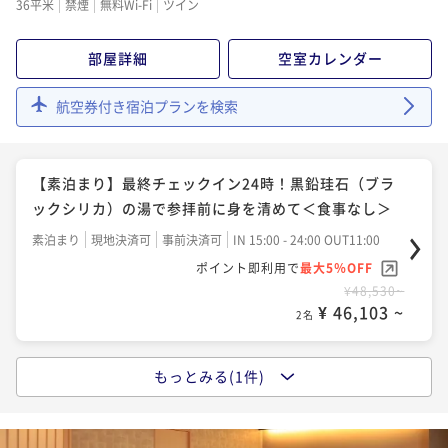
36平米
禁煙
無料Wi-Fi
ツイン
部屋詳細
空室カレンダー
航空券付き宿泊プランを検索
【素泊まり】最終チェックイン24時！黒鉛珪石（ブラ
ックシリカ）の湯で参拝前に身を清めて＜食事なし＞
素泊まり
現地決済可
事前決済可
IN 15:00 - 24:00 OUT11:00
ポイント即利用で
最大5％OFF
¥48,530~
¥ 46,103 ~
2名
もっとみる(1件)
【朝食のみ】最終チェックイン24時！翌朝は成田山参
拝、参道観光を…成田空港まで電車で20分 朝食付
朝食付き
現地決済可
事前決済可
IN 15:00 - 24:00 OUT11:00