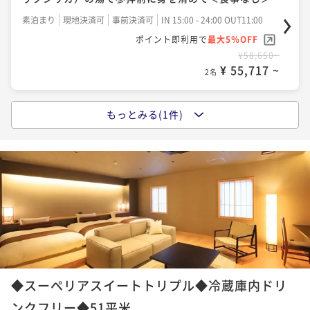
素泊まり
現地決済可
事前決済可
IN 15:00 - 24:00 OUT11:00
ポイント即利用で
最大5％OFF
¥58,650~
¥ 55,717 ~
2名
もっとみる(1件)
【朝食のみ】最終チェックイン24時！翌朝は成田山参
拝、参道観光を…成田空港まで電車で20分 朝食付
朝食付き
現地決済可
事前決済可
IN 15:00 - 24:00 OUT11:00
ポイント即利用で
最大5％OFF
¥70,150~
¥ 66,642 ~
2名
◆スーペリアスイートトリプル◆冷蔵庫内ドリ
ンクフリー◆51平米