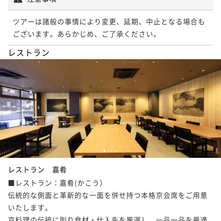
ツアーは諸般の事情により変更、延期、中止となる場合も
ございます。あらかじめ、ご了承ください。
レストラン
1
2
3
4
5
レストラン 嘉肴
■レストラン：嘉肴(かこう）

伝統的な側面と革新的な一面を併せ持つ本格京会席をご用意
いたします。

京料理の伝統に則り食材・仕入先を厳選し、一品一品を最適