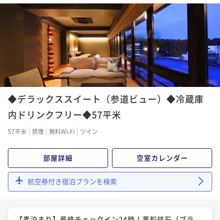
朝食付き
現地決済可
事前決済可
IN 15:00 - 24:00 OUT11:00
ポイント即利用で
最大5％OFF
¥75,210~
¥ 71,449 ~
2名
◆デラックススイート（参道ビュー）◆冷蔵庫
内ドリンクフリー◆57平米
57平米
禁煙
無料Wi-Fi
ツイン
部屋詳細
空室カレンダー
航空券付き宿泊プランを検索
【素泊まり】最終チェックイン24時！黒鉛珪石（ブラ