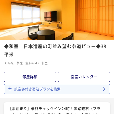
◆和室 日本遺産の町並み望む参道ビュー◆38
平米
38平米
禁煙
無料Wi-Fi
和室
部屋詳細
空室カレンダー
航空券付き宿泊プランを検索
【素泊まり】最終チェックイン24時！黒鉛珪石（ブラ