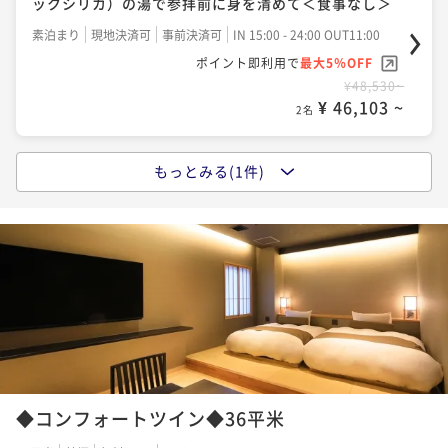
ックシリカ）の湯で参拝前に身を清めて＜食事なし＞
素泊まり
現地決済可
事前決済可
IN 15:00 - 24:00 OUT11:00
ポイント即利用で
最大5％OFF
¥48,530~
¥ 46,103 ~
2名
もっとみる(1件)
【朝食のみ】最終チェックイン24時！翌朝は成田山参
拝、参道観光を…成田空港まで電車で20分 朝食付
朝食付き
現地決済可
事前決済可
IN 15:00 - 24:00 OUT11:00
ポイント即利用で
最大5％OFF
¥57,500~
¥ 54,625 ~
2名
◆コンフォートツイン◆36平米