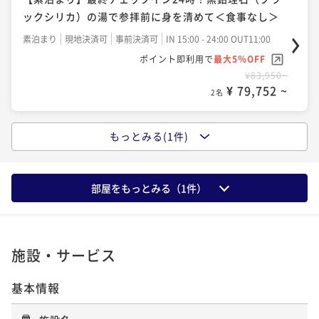
ックシリカ）の湯で参拝前に身を清めて＜食事なし＞
素泊まり
現地決済可
事前決済可
IN 15:00 - 24:00 OUT11:00
ポイント即利用で
最大5％OFF
¥83,950~
¥ 79,752 ~
2名
もっとみる(1件)
【朝食のみ】最終チェックイン24時！翌朝は成田山参
拝、参道観光を…成田空港まで電車で20分 朝食付
朝食付き
現地決済可
事前決済可
IN 15:00 - 24:00 OUT11:00
部屋をもっとみる（
1
件）
ポイント即利用で
最大5％OFF
¥95,450~
¥ 90,677 ~
2名
施設・サービス
基本情報