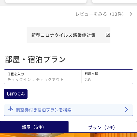
ります。
の上のベッドが気持ち
歌舞伎トークショーは
レビューをみる（10件）
の方のお話が素晴らし
興味を持って楽しめま
食、朝食ともに大変美
寧でさり気ない気遣い
新型コロナウイルス感染症対策
す。ロビーに飾られた
で素敵な写真を撮って
成田山参拝の時は、ぜ
部屋・宿泊プラン
いと思います。
利用人数
日程を入力
2
名
チェックイン
−
チェックアウト
しぼりこみ
航空券付き宿泊プランを検索
部屋
（
6
）
プラン
（
2
）
件
件