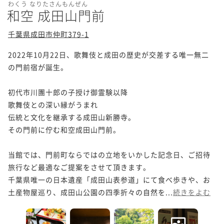
わくう なりたさんもんぜん
和空 成田山門前
千葉県成田市仲町379-1
2022年10月22日、歌舞伎と成田の歴史が交差する唯一無二
の門前宿が誕生。

初代市川團十郎の子授け御霊験以降

歌舞伎との深い縁がうまれ

伝統と文化を継承する成田山新勝寺。

その門前に佇む和空成田山門前。

当館では、門前町ならではの立地をいかした記念日、ご招待
旅行など最適なご提案をさせて頂きます。

千葉県唯一の日本遺産「成田山表参道」にて食べ歩きや、お
土産物屋巡り、成田山公園の四季折々の自然を...
続きをよむ