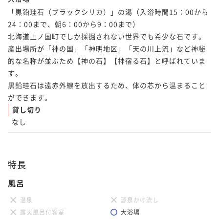
「黒鉛珪石（ブラックシリカ）」の湯（入浴時間15：00から
24：00まで、朝6：00から9：00まで）

北海道上ノ国町でしか採掘されない世界でも希少な石です。
産出場所が「神の国」「神明地区」「天の川上流」など神秘
的な名称が並ぶため【神の石】【神宿る石】と呼ばれていま
す。

黒鉛珪石は遠赤外線を放出するため、体の芯から温まること
ができます。
貸し切り
なし
特長
風呂
温泉
源泉かけ流し
露天風呂付客室
大浴場