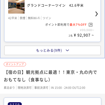
グランドコーナーツイン 42.6平米
42平米
禁煙
無料Wi-Fi
ツイン
ポイント即利用で
最大7％OFF
¥99,900~
¥ 92,907 ~
2名
もっとみる(9件)
モデレートツイン 27.2平米
ポイントアップ
【宿の日】観光拠点に最適！！東京・丸の内で
27平米
禁煙
無料Wi-Fi
ツイン
ポイント即利用で
最大7％OFF
おもてなし（食事なし）
¥67,900~
¥ 63,147 ~
素泊まり
現地決済可
事前決済可
IN 15:00 - 24:00 OUT12:00
2名
おすすめ