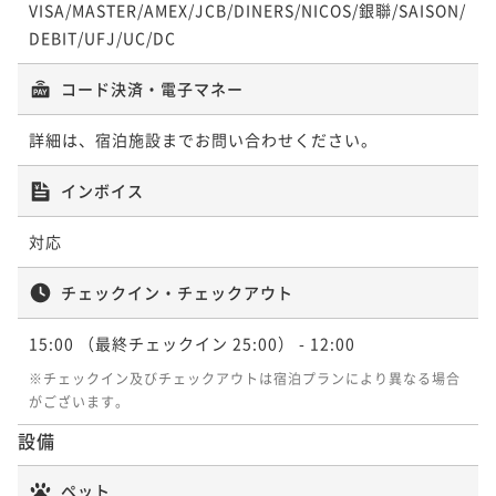
¥ 68,820 ~
VISA/MASTER/AMEX/JCB/DINERS/NICOS/銀聯/SAISON/
2名
DEBIT/UFJ/UC/DC
コード決済・電子マネー
ユニバーサルツイン -クラシック- 43.7平
米
詳細は、宿泊施設までお問い合わせください。
43平米
禁煙
無料Wi-Fi
ツイン
インボイス
ポイント即利用で
最大7％OFF
¥79,900~
対応
¥ 74,307 ~
2名
チェックイン・チェックアウト
15:00
（最終チェックイン 25:00）
- 12:00
デラックスキング 41平米
※チェックイン及びチェックアウトは宿泊プランにより異なる場合
がございます。
41平米
禁煙
無料Wi-Fi
ダブル
設備
ポイント即利用で
最大7％OFF
¥79,900~
ペット
¥ 74,307 ~