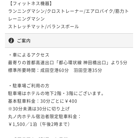
¥ 80,910 ~
2名
【フィットネス機器】

ランニングマシン/クロストレーナー/エアロバイク/筋力ト
レーニングマシン

ストレッチマット/バランスボール
ご案内
・車によるアクセス

最寄りの首都高速出口「都心環状線 神田橋出口」より5分

標準所要時間：成田空港60分　羽田空港35分

・駐車場ご利用の方

駐車場はホテルの地下2階・3階にございます。

基本駐車料金：30分ごとに￥400

※30分未満は30分に切り上げ

丸ノ内ホテル宿泊者限定駐車料金：

￥1,500／1泊（午後2時まで）
