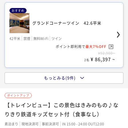
ユニバーサルツイン -モダン- 43.7平米
おすすめ
コンフォートツイン 33.6平米
モデレートキング 26.4平米
グランドコーナーツイン 42.6平米
43平米
禁煙
無料Wi-Fi
ツイン
33平米
禁煙
無料Wi-Fi
ツイン
ポイント即利用で
最大7％OFF
26平米
禁煙
無料Wi-Fi
ダブル
ポイント即利用で
最大17％OFF
42平米
禁煙
無料Wi-Fi
ツイン
¥86,900~
ポイント即利用で
最大7％OFF
¥72,000~
¥ 80,817 ~
ポイント即利用で
最大7％OFF
2名
¥62,800~
¥ 59,760 ~
2名
¥92,900~
¥ 58,404 ~
2名
¥ 86,397 ~
2名
ユニバーサルツイン -クラシック- 43.7平
もっとみる(9件)
米
コンフォートコーナーキング 35.8平米
コンフォートツイン 33.6平米
モデレートツイン 27.2平米
43平米
禁煙
無料Wi-Fi
ツイン
35平米
禁煙
無料Wi-Fi
ダブル
ポイントアップ
ポイント即利用で
最大7％OFF
33平米
禁煙
無料Wi-Fi
ツイン
ポイント即利用で
最大17％OFF
27平米
禁煙
無料Wi-Fi
ツイン
【トレインビュー】この景色はきみのもの♪な
¥86,900~
ポイント即利用で
最大7％OFF
¥75,600~
¥ 80,817 ~
ポイント即利用で
最大7％OFF
2名
りきり鉄道キッズセット付（食事なし）
¥73,000~
¥ 62,748 ~
2名
¥60,900~
¥ 67,890 ~
2名
¥ 56,637 ~
素泊まり
現地決済可
事前決済可
IN 15:00 - 24:00 OUT12:00
2名