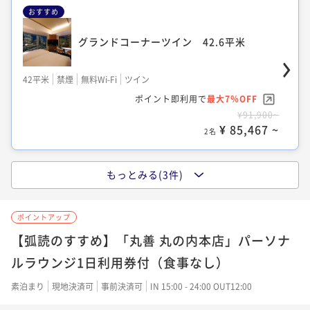
おすすめ
コンフォートツイン 33.6平米
モデレートツイン 27.2平米
グランドコーナーツイン 42.6平米
33平米
禁煙
無料Wi-Fi
ツイン
27平米
禁煙
無料Wi-Fi
ツイン
ポイント即利用で
最大7％OFF
42平米
禁煙
無料Wi-Fi
ツイン
ポイント即利用で
最大17％OFF
¥81,000~
ポイント即利用で
最大7％OFF
¥58,900~
¥ 75,330 ~
2名
¥91,900~
¥ 48,887 ~
2名
¥ 85,467 ~
2名
もっとみる(3件)
コンフォートコーナーキング 35.8平米
モデレートキング 26.4平米
モデレートダブル 24.8平米
35平米
禁煙
無料Wi-Fi
ダブル
ポイントアップ
26平米
禁煙
無料Wi-Fi
ダブル
ポイント即利用で
最大7％OFF
24平米
禁煙
無料Wi-Fi
ダブル
【弧読のすすめ】「丸善 丸の内本店」パーソナ
ポイント即利用で
最大17％OFF
¥81,000~
ポイント即利用で
最大7％OFF
ルラウンジ1日利用券付（食事なし）
¥61,800~
¥ 75,330 ~
2名
¥59,900~
¥ 51,294 ~
2名
¥ 55,707 ~
素泊まり
現地決済可
事前決済可
IN 15:00 - 24:00 OUT12:00
2名