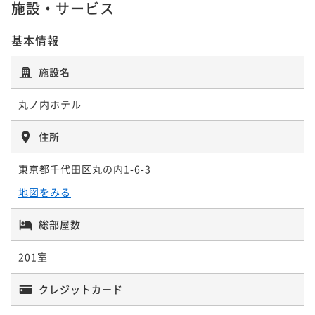
¥ 56,637 ~
施設・サービス
2名
基本情報
ユニバーサルツイン -モダン- 43.7平米
コンフォートツイン 33.6平米
施設名
モデレートキング 26.4平米
43平米
禁煙
無料Wi-Fi
ツイン
ポイント即利用で
最大17％OFF
33平米
禁煙
無料Wi-Fi
ツイン
丸ノ内ホテル
26平米
禁煙
無料Wi-Fi
ダブル
¥85,000~
ポイント即利用で
最大7％OFF
¥ 70,550 ~
ポイント即利用で
2名
最大7％OFF
住所
¥74,000~
¥63,800~
¥ 68,820 ~
2名
¥ 59,334 ~
2名
東京都千代田区丸の内1-6-3
ジャパニーズモダンツイン 42.6～43.7平
地図をみる
米
コンフォートコーナーキング 35.8平米
総部屋数
コンフォートツイン 33.6平米
42平米
禁煙
無料Wi-Fi
ツイン
201室
ポイント即利用で
最大17％OFF
35平米
禁煙
無料Wi-Fi
ダブル
33平米
禁煙
無料Wi-Fi
ツイン
¥85,000~
ポイント即利用で
最大7％OFF
¥ 70,550 ~
クレジットカード
ポイント即利用で
2名
最大7％OFF
¥77,600~
¥74,000~
¥ 72,168 ~
2名