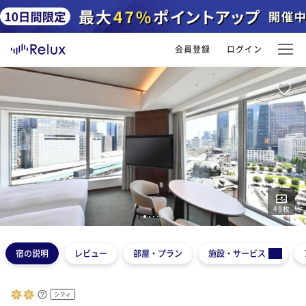
会員登録
ログイン
49
枚
1
2
3
4
5
宿の説明
レビュー
部屋・プラン
施設・サービス
シティ