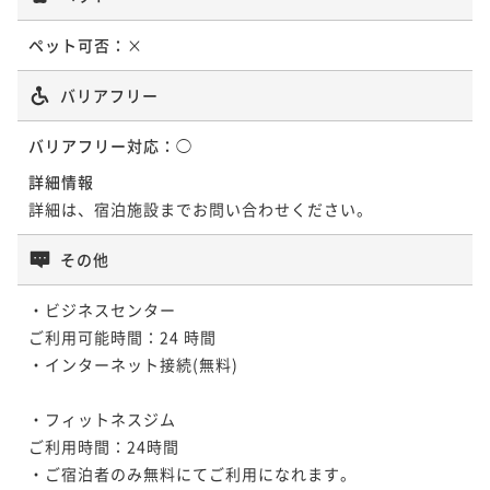
2名
ペット可否：
×
ジャパニーズモダンツイン 42.6～43.7平
バリアフリー
米
バリアフリー対応：
◯
42平米
禁煙
無料Wi-Fi
ツイン
詳細情報
ポイント即利用で
最大7％OFF
詳細は、宿泊施設までお問い合わせください。
¥87,000~
¥ 80,910 ~
2名
その他
・ビジネスセンター

ご利用可能時間：24 時間

ユニバーサルツイン -モダン- 43.7平米
・インターネット接続(無料)

43平米
禁煙
無料Wi-Fi
ツイン
・フィットネスジム

ポイント即利用で
最大7％OFF
ご利用時間：24時間

¥87,000~
・ご宿泊者のみ無料にてご利用になれます。
