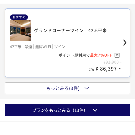
デラックスキング 41平米
デラックスキング 41平米
おすすめ
モデレートダブル 24.8平米
41平米
禁煙
無料Wi-Fi
ダブル
グランドコーナーツイン 42.6平米
41平米
禁煙
無料Wi-Fi
ダブル
ポイント即利用で
最大7％OFF
ポイント即利用で
最大17％OFF
24平米
禁煙
無料Wi-Fi
ダブル
¥86,900~
42平米
禁煙
無料Wi-Fi
ツイン
¥77,900~
¥ 80,817 ~
ポイント即利用で
最大7％OFF
2名
¥ 64,657 ~
ポイント即利用で
最大7％OFF
2名
¥60,900~
¥92,900~
¥ 56,637 ~
2名
¥ 86,397 ~
2名
ジャパニーズモダンツイン 42.6～43.7
ユニバーサルツイン -クラシック- 43.7平
平米
米
もっとみる(3件)
モデレートキング 26.4平米
42平米
禁煙
無料Wi-Fi
ツイン
モデレートダブル 24.8平米
43平米
禁煙
無料Wi-Fi
ツイン
ポイント即利用で
最大7％OFF
ポイント即利用で
最大17％OFF
プランをもっとみる（
13
件）
26平米
禁煙
無料Wi-Fi
ダブル
¥94,000~
24平米
禁煙
無料Wi-Fi
ダブル
¥77,900~
¥ 87,420 ~
ポイント即利用で
最大7％OFF
2名
¥ 64,657 ~
ポイント即利用で
2名
最大7％OFF
¥67,300~
¥60,900~
¥ 62,589 ~
2名