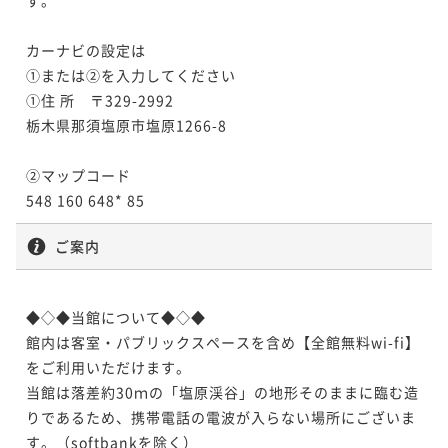
カーナビの設定は

①または②を入力してください

①住 所　〒329-2992

栃木県那須塩原市塩原1266-8

②マップコード

548 160 648* 85
ご案内
◆◇◆当館について◆◇◆

館内は客室・パブリックスペースを含め【全館無料wi-fi】
をご利用いただけます。

当館は落差約30ｍの「塩原渓谷」の地形そのままに臨む造
りであるため、携帯電話の電波が入らない場所にございま
す。（softbankを除く）
