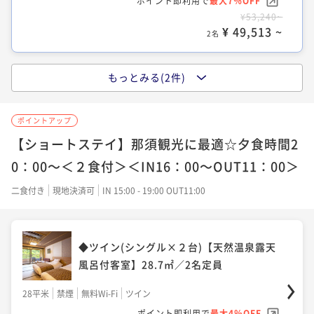
¥ 57,697 ~
ポイント即利用で
最大7％OFF
2名
¥53,240~
¥ 49,513 ~
2名
もっとみる(2件)
デラックスツイン(シングル×２台＋デイベ
ッド1台)【天然温泉露天風呂付客室】36.8
㎡／3名定員
ポイントアップ
【ショートステイ】那須観光に最適☆夕食時間2
36平米
禁煙
無料Wi-Fi
ツイン
0：00～＜２食付＞＜IN16：00～OUT11：00＞
ポイント即利用で
最大7％OFF
¥55,440~
二食付き
現地決済可
IN 15:00 - 19:00 OUT11:00
¥ 51,559 ~
2名
◆ツイン(シングル×２台)【天然温泉露天
フォース(シングル×4台)【天然温泉露天風
風呂付客室】28.7㎡／2名定員
呂付客室】56.7㎡／4名定員
28平米
禁煙
無料Wi-Fi
ツイン
56平米
禁煙
無料Wi-Fi
フォース
ポイント即利用で
最大4％OFF