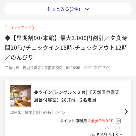
もっとみる(3件)
和洋室(シングル×2台＋和布団2組)【天然
◆デラックスツイン(シングル×２台＋デイ
温泉客室風呂付】61.5㎡／4名定員
ベッド1台)【天然温泉露天風呂付客室】3
6.8㎡／3名定員
ポイントアップ
61平米
禁煙
無料Wi-Fi
和洋室（ツイン）
◆【早期割90/本館】最大3,000円割引／夕食時
36平米
禁煙
無料Wi-Fi
ツイン
ポイント即利用で
最大7％OFF
間20時/チェックイン16時-チェックアウト12時
割引とポイント即利用で
最大16％OFF
¥80,080~
¥ 74,474 ~
¥60,280~
2名
／のんびり
¥ 50,393 ~
2名
二食付き
現地決済可
事前決済可
IN 16:00 - 19:00 OUT12:00
ユニバーサルルーム(シングル×2台＋ダブ
ル×1台）【天然温泉客室風呂付】55.6㎡
◆フォース(シングル×4台)【天然温泉露天
／3名
◆ツイン(シングル×２台)【天然温泉露天
風呂付客室】56.7㎡／4名定員
風呂付客室】28.7㎡／2名定員
55平米
禁煙
無料Wi-Fi
トリプル
56平米
禁煙
無料Wi-Fi
フォース
ポイント即利用で
最大7％OFF
28平米
禁煙
無料Wi-Fi
ツイン
割引とポイント即利用で
最大16％OFF
¥80,620~
ポイント即利用で
最大7％OFF
¥ 74,976 ~
¥66,880~
2名
¥ 55,911 ~
¥53,240~
2名
¥ 49,513 ~
2名