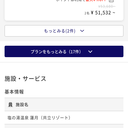
ポイント即利用で
最大7％OFF
¥53,680~
¥62,040~
¥ 51,532 ~
2名
¥ 57,697 ~
2名
もっとみる(2件)
◆デラックスツイン(シングル×２台＋デイ
ベッド1台)【天然温泉露天風呂付客室】3
6.8㎡／3名定員
プランをもっとみる（
17
件）
36平米
禁煙
無料Wi-Fi
ツイン
ポイント即利用で
最大4％OFF
¥55,880~
施設・サービス
¥ 53,644 ~
2名
基本情報
◆フォース(シングル×4台)【天然温泉露天
施設名
風呂付客室】56.7㎡／4名定員
塩の湯温泉 蓮月（共立リゾート）
56平米
禁煙
無料Wi-Fi
フォース