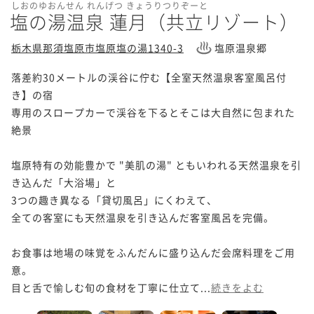
しおのゆおんせん れんげつ きょうりつりぞーと
塩の湯温泉 蓮月（共立リゾート）
栃木県那須塩原市塩原塩の湯1340-3
塩原温泉郷
落差約30メートルの渓谷に佇む【全室天然温泉客室風呂付
き】の宿

専用のスロープカーで渓谷を下るとそこは大自然に包まれた
絶景

塩原特有の効能豊かで "美肌の湯" ともいわれる天然温泉を引
き込んだ「大浴場」と

3つの趣き異なる「貸切風呂」にくわえて、

全ての客室にも天然温泉を引き込んだ客室風呂を完備。

お食事は地場の味覚をふんだんに盛り込んだ会席料理をご用
意。

目と舌で愉しむ旬の食材を丁寧に仕立て...
続きをよむ