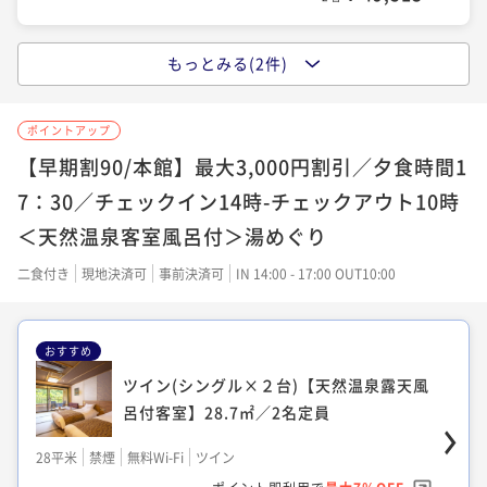
もっとみる(2件)
◆和洋室(シングル×2台＋和布団2組)【天
◆デラックスツイン(シングル×２台＋デイ
然温泉客室風呂付】61.5㎡／4名定員
ベッド1台)【天然温泉露天風呂付客室】3
6.8㎡／3名定員
ポイントアップ
61平米
禁煙
無料Wi-Fi
和洋室（ツイン）
【早期割90/本館】最大3,000円割引／夕食時間1
36平米
禁煙
無料Wi-Fi
ツイン
割引とポイント即利用で
最大16％OFF
¥80,080~
7：30／チェックイン14時-チェックアウト10時
ポイント即利用で
最大7％OFF
¥ 66,946 ~
2名
¥55,440~
＜天然温泉客室風呂付＞湯めぐり
¥ 51,559 ~
2名
二食付き
現地決済可
事前決済可
IN 14:00 - 17:00 OUT10:00
◆フォース(シングル×4台)【天然温泉露天
おすすめ
風呂付客室】56.7㎡／4名定員
ツイン(シングル×２台)【天然温泉露天風
呂付客室】28.7㎡／2名定員
56平米
禁煙
無料Wi-Fi
フォース
ポイント即利用で
最大7％OFF
28平米
禁煙
無料Wi-Fi
ツイン
¥62,040~