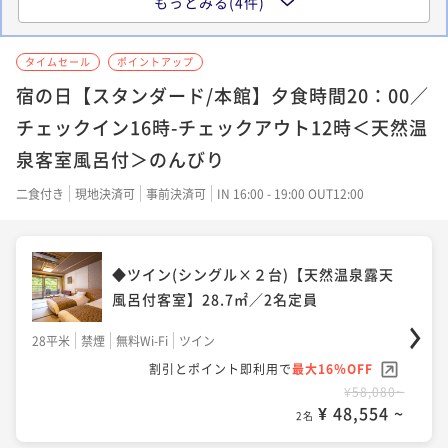
もっとみる(4件)
デラックスツイン(シングル×２台＋デイ
香川のお宿でも同じ経
諦めていますが、今回
ベッド1台)【天然温泉露天風呂付客室】3
で何かあったのかと若
タイムセール
ポイントアップ
6.8㎡／3名定員
ェックアウトが1分未
宿の日【スタンダード/本館】夕食時間20：00／
36平米
禁煙
無料Wi-Fi
ツイン
おさら残念に思います
際や帰りの予定が詰ま
チェックイン16時-チェックアウト12時＜天然温
ポイント即利用で
最大7％OFF
余裕を持ってロビーへ
¥60,820~
泉客室風呂付＞のんびり
総合すると、良い点も
¥ 56,562 ~
2名
店と大差なく、内装や
二食付き
現地決済可
事前決済可
IN 16:00 - 19:00 OUT12:00
良い旅館ですので、ど
すすめの旅先だと思い
フォース(シングル×4台)【天然温泉露天
◆ツイン(シングル×２台)【天然温泉露天
風呂付客室】56.7㎡／4名定員
風呂付客室】28.7㎡／2名定員
56平米
禁煙
無料Wi-Fi
フォース
28平米
禁煙
無料Wi-Fi
ツイン
ポイント即利用で
最大7％OFF
割引とポイント即利用で
最大16％OFF
¥67,420~
¥ 62,700 ~
¥58,080~
2名
¥ 48,554 ~
2名