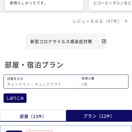
素晴らしかったです。
にコーヒーマシンなど
場所で過ごしやすかっ
になりませんでした。
レビューをみる（47件）
共立リゾートあるある
が、連泊すると1日目
華でそれ以降は普通な
るのはいささかおかし
新型コロナウイルス感染症対策
おります。1泊のみの
方には、食事自体とて
で落ち着けるのでおす
部屋・宿泊プラン
2度目の朝食について
「明日はお帰りになる
豪華な朝食を出すから
利用人数
日程を入力
い」と言われ少し期待
2
名
チェックイン
−
チェックアウト
すが、昨日と何も構成
が豪華になったのか分
しぼりこみ
た。旅館の都合上で時
だけなら、あの文言は
思います。そして同じ
プラン
（
22
）
部屋
（
13
）
件
件
はあまり期待しない方
す。2日目の夜は、か