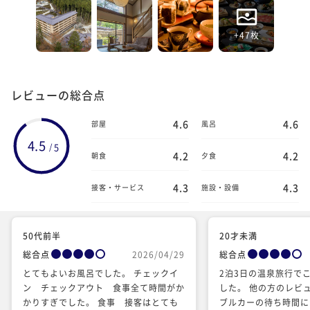
+47枚
レビューの総合点
4.6
4.6
部屋
風呂
4.5
5
/
4.2
4.2
朝食
夕食
4.3
4.3
接客・サービス
施設・設備
50代前半
20才未満
総合点
2026/04/29
総合点
とてもよいお風呂でした。 チェックイ
2泊3日の温泉旅行で
ン チェックアウト 食事全て時間がか
した。 他の方のレビ
かりすぎでした。 食事 接客はとても
ブルカーの待ち時間に