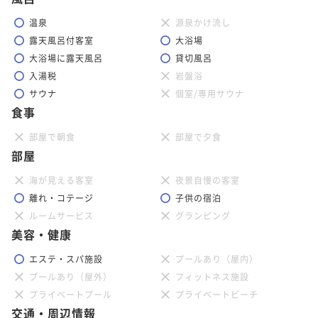
温泉
源泉かけ流し
露天風呂付客室
大浴場
大浴場に露天風呂
貸切風呂
入湯税
岩盤浴
サウナ
個室/専用サウナ
食事
部屋で朝食
部屋で夕食
部屋
海が見える客室
夜景自慢の客室
離れ・コテージ
子供の宿泊
ルームサービス
グランピング
美容・健康
エステ・スパ施設
プールあり（屋内）
プールあり（屋外）
フィットネス施設
プライベートプール
プライベートビーチ
交通・周辺情報