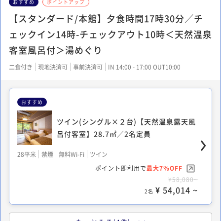
らしき家族の卓の隣に
おすすめ
ポイントアップ
いたかつ3月末で辞め
【スタンダード/本館】夕食時間17時30分／チ
(本人が話していた)
ェックイン14時-チェックアウト10時＜天然温泉
の従業員の個人情報(
続けるか等)をよく響
客室風呂付＞湯めぐり
ていたので、割と居心
す。自分の卓について
二食付き
現地決済可
事前決済可
IN 14:00 - 17:00 OUT10:00
4回全て素敵な方だっ
かもしれません。 大
豪華な作りなのでおす
おすすめ
わりで男女の浴場を交
長く泊まると若干飽き
ツイン(シングル×２台)【天然温泉露天風
思います。お部屋の露
呂付客室】28.7㎡／2名定員
切風呂全てを楽しみ尽
です。館内には「らい
28平米
禁煙
無料Wi-Fi
ツイン
たスペースがあります
度のみであくまで休憩
ポイント即利用で
最大7％OFF
ので、小説や漫画等は
¥58,080~
この系列は本当にサー
¥ 54,014 ~
2名
も感動するのですが、
クアウトはスムーズな
を出してくださるまで