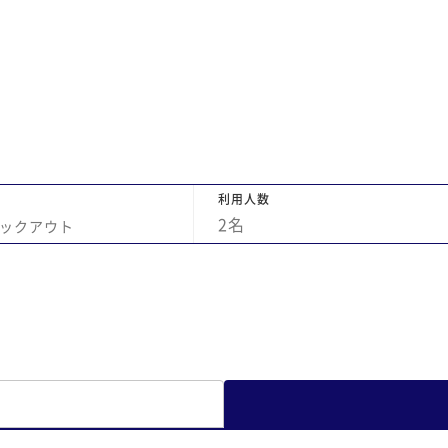
のが
ございました。また、利用させていただきた
られ
いです。
い感
レス
食を
、和
に追
。味
利用人数
ラ
2
名
ックアウト