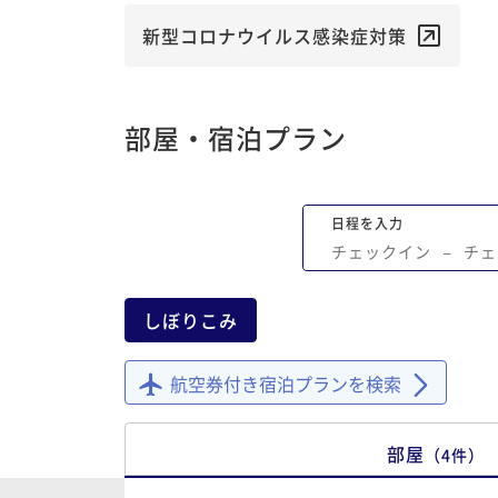
がなく、窓のロールカーテンは厚手のも
一枚でレース無し。 スマホ充電器を借り
新型コロナウイルス感染症対策
ないかフロントへ電話した際は面倒くさ
丸出しの雑な対応。 朝食は4階のファミ
のような場所でバイキング形式。北海道
部屋・宿泊プラン
打ち出したいのかスープカレーはあるが
食含む品数が少なめ、店員もフード補充
われて食券の確認も席案内も説明も無し
日程を入力
もイマイチ。値段は1,800円。値段とのバ
チェックイン
−
チェ
ンスが悪い。残念でした。
しぼりこみ
航空券付き宿泊プランを検索
部屋
（
4
件
）