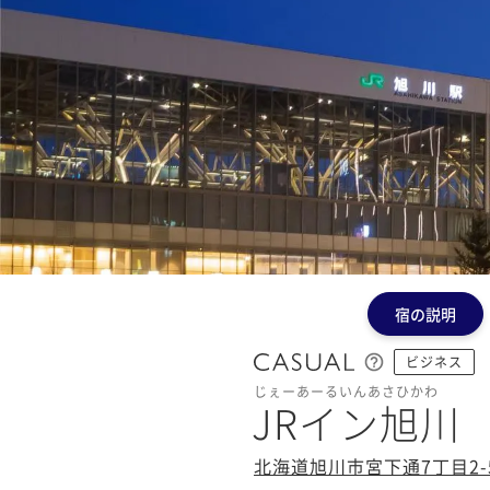
宿の説明
ビジネス
じぇーあーるいんあさひかわ
JRイン旭川
北海道旭川市宮下通7丁目2-