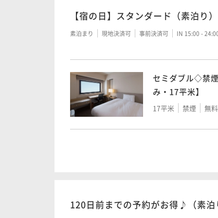
【宿の日】スタンダード（素泊り）
素泊まり
現地決済可
事前決済可
IN 15:00 - 24:
セミダブル◇禁
み・17平米】
17平米
禁煙
無料W
エコノミーツイ
ースのみ・17平
17平米
禁煙
無料W
120日前までの予約がお得♪（素