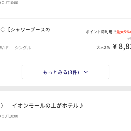
割引とポイント即利用で
最大14％
24平米】
00 OUT10:00
¥1
i-Fi
ツイン
¥ 13,7
大人2名
煙◇【シャワーブースの
ポイント即利用で
最大5％
¥
煙◇【27平米】3名利用
¥ 8,8
割引とポイント即利用で
最大14％
i-Fi
シングル
大人2名
ッド
¥2
¥ 17,1
i-Fi
ツイン
大人2名
ン◇禁煙◇【シャワーブ
もっとみる(3件)
ポイント即利用で
最大5％
米】
¥1
¥ 11,6
i-Fi
ツイン
大人2名
り） イオンモールの上がホテル♪
ポイント即利用で
最大5％
24平米】
00 OUT10:00
¥1
i-Fi
ツイン
¥ 14,5
大人2名