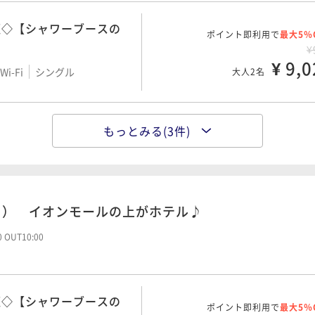
煙◇【シャワーブースの
ポイント即利用で
最大5％
¥
煙◇【27平米】3名利用
¥ 9,0
ポイント即利用で
最大5％
i-Fi
シングル
大人2名
ッド
¥1
¥ 18,3
i-Fi
ツイン
大人2名
ン◇禁煙◇【シャワーブ
もっとみる(3件)
ポイント即利用で
最大5％
米】
¥1
¥ 10,9
i-Fi
ツイン
大人2名
り） イオンモールの上がホテル♪
ポイント即利用で
最大5％
24平米】
00 OUT10:00
¥1
i-Fi
ツイン
¥ 14,7
大人2名
煙◇【シャワーブースの
ポイント即利用で
最大5％