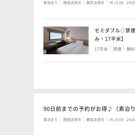
ツイン◇禁煙◇【
素泊まり
現地決済可
事前決済可
IN 15:00 - 24:
24平米
禁煙
無料W
セミダブル◇禁
み・17平米】
ラージツイン◇禁
17平米
禁煙
無料W
は1台ソファーベ
27平米
禁煙
無料W
エコノミーツイ
ースのみ・17平
17平米
禁煙
無料W
90日前までの予約がお得♪（素泊
ツイン◇禁煙◇【
素泊まり
現地決済可
事前決済可
IN 15:00 - 24:
24平米
禁煙
無料W