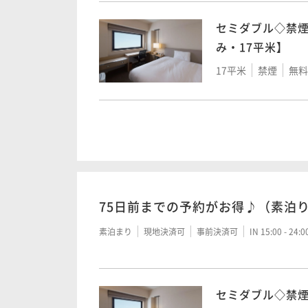
セミダブル◇禁
み・17平米】
ラージツイン◇禁
17平米
禁煙
無料W
は1台ソファーベ
27平米
禁煙
無料W
エコノミーツイ
ースのみ・17平
17平米
禁煙
無料W
75日前までの予約がお得♪（素泊
ツイン◇禁煙◇【
素泊まり
現地決済可
事前決済可
IN 15:00 - 24:
24平米
禁煙
無料W
セミダブル◇禁