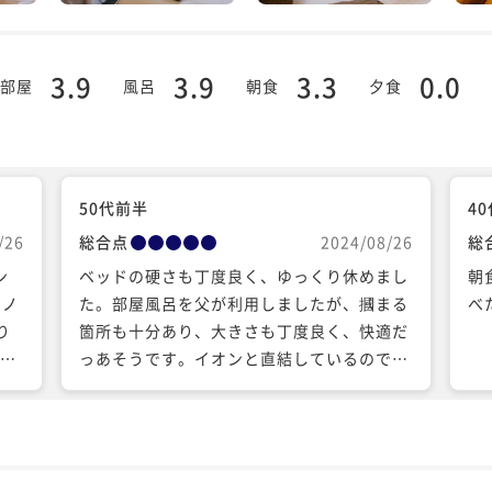
3.9
3.9
3.3
0.0
部屋
風呂
朝食
夕食
50代前半
4
/26
総合点
2024/08/26
総
ン
ベッドの硬さも丁度良く、ゆっくり休めまし
朝
コノ
た。部屋風呂を父が利用しましたが、摑まる
べ
り
箇所も十分あり、大きさも丁度良く、快適だ
た時
っあそうです。イオンと直結しているので、
設け
旭川のお菓子や食べ物など、気軽に買い出し
じら
に行けました。コインランドリーは早めに利
その
用しました。スタッフさんもとても親切で、
タブ
優しく対応してくださいました。ありがとう