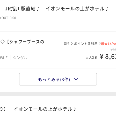
 JR旭川駅直結♪ イオンモールの上がホテル♪
00 OUT10:00
煙◇【シャワーブースの
割引とポイント即利用で
最大14％
¥1
¥ 8,6
i-Fi
シングル
大人2名
ン◇禁煙◇【シャワーブ
もっとみる(3件)
割引とポイント即利用で
最大14％
米】
¥1
¥ 10,3
i-Fi
ツイン
大人2名
泊り） イオンモールの上がホテル♪