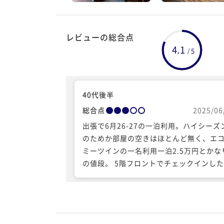
レビューの総合点
4.1
5
/
40代後半
総合点
2025/06
出張で6月26-27の一泊利用。ハイシーズ
のためか部屋の空きはほとんど無く、エ
ミーツインの一名利用一泊2.5万円とかな
の値段。 5階フロントでチェックインし
は対応も良く、ちょっとしたラウンジが
られていたり設備が充実した雰囲気も感
れ高級ホテルの印象だった。 残念ながら
後徐々に印象変化。部屋は綺麗だがバス