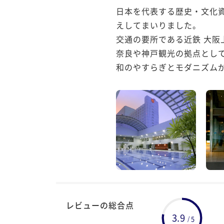
日本を代表する歴史・文化
えしてまいりました。 

交通の要所である近鉄 大阪
奈良や神戸観光の拠点として
和のやすらぎとモダニズム
レビューの総合点
3.9
5
/