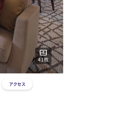
41
枚
アクセス