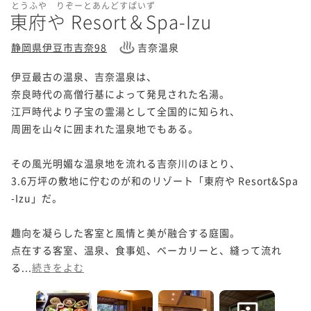
とうふや りぞーとあんどすぱいず
東府や Resort＆Spa-Izu
静岡県伊豆市吉奈98
吉奈温泉
伊豆最古の温泉、吉奈温泉は、

奈良時代の高僧行基によって発見された名湯。

江戸時代より子宝の霊湯として全国的に知られ、

周囲を山々に囲まれた温泉地でもある。

その風光明媚な温泉地を流れる吉奈川のほとり、

3.6万坪の敷地に佇むのが和のリゾート「東府や Resort&Spa
-Izu」だ。

趣向を凝らした客室と風情と美が融合する庭園。

点在する客室、温泉、食事処、ベーカリーと、縫って流れ
る...
続きをよむ