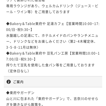
¥107,600~
ポイント即利用で
最大5％OFF
¥97,600~
¥ 102,220 ~
専用ラウンジがあり、ウェルカムドリンク（ジュース・ビ
2名
¥ 92,720 ~
¥117,600~
2名
ール・ワイン等）をご用意しております 

¥ 111,720 ~
2名
◆Bakery＆Table東府や 足湯カフェ【営業時間10:00~17:
＜離れ＞温泉露天付ヴィラスイート(2～4
00/日･祝9:30~】

＜西館＞温泉半露天付 和洋室A(川沿い)
名利用) メゾネット洋室(川沿い) 【ツイン
水盤越しの足湯にて、ホテルメイドのパンやランチメニュ
【ツインベッド】
＋ダブルベット】
ー、ドリンクなどをお楽しみください〈第2･4木曜定休、
72平米
禁煙
無料Wi-Fi
トリプル
72平米
禁煙
無料Wi-Fi
和洋室（ツイン）
3･5･8･11月は無休〉

ポイント即利用で
最大5％OFF
ポイント即利用で
最大5％OFF
◆Bakery＆Table東府や 豆乳パン工房【営業時間10:00~1
¥107,600~
¥97,600~
7:00/日･祝9:30~】

¥ 102,220 ~
2名
¥ 92,720 ~
2名
搾りたて豆乳を使用した食パン等をご用意しております
〈定休日なし〉
＜離れ＞温泉露天付ヴィラスイート 和洋
ご案内
＜離れ＞温泉露天付ヴィラスイート 和洋
室 【ツインベット】
室 【ツインベット】
◆東府やガーデン

72平米
禁煙
無料Wi-Fi
和洋室（ツイン）
山と川に包まれた「東府やガーデン」で、吉奈川のせせら
72平米
禁煙
無料Wi-Fi
和洋室（ツイン）
ポイント即利用で
最大5％OFF
ぎを聴きながら散策を。

ポイント即利用で
最大5％OFF