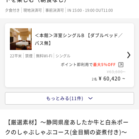
90平米
禁煙
無料Wi-Fi
フォース
ポイント即利用で
最大5％OFF
¥67,600~
ポイント即利用で
最大5％OFF
夕食付き
現地決済可
事前決済可
IN 15:00 - 19:00 OUT11:00
¥ 64,220 ~
2名
¥65,600~
¥ 62,320 ~
2名
＜本館＞洋室シングルB 【ダブルベッド／
バス無】
＜本館＞洋室ツイン 【ツインベッド】
＜西館＞温泉半露天付 和洋室A(川沿い)
22平米
禁煙
無料Wi-Fi
シングル
【ツインベッド】
39平米
禁煙
無料Wi-Fi
ツイン
ポイント即利用で
最大5％OFF
72平米
禁煙
無料Wi-Fi
和洋室（ツイン）
¥63,600~
ポイント即利用で
最大5％OFF
¥ 60,420 ~
2名
¥75,600~
ポイント即利用で
最大5％OFF
¥ 71,820 ~
2名
¥83,600~
¥ 79,420 ~
2名
もっとみる(11件)
＜西館＞洋室シングルA 【ダブルベッド／
シャワーブース付】
＜本館＞和室ツイン【ツインベッド】
＜西館＞温泉半露天付 和洋室B 【ツイン
【厳選素材】～静岡県産あしたか牛と白糸ポー
24平米
禁煙
無料Wi-Fi
ダブル
ベッド】
クのしゃぶしゃぶコース(金目鯛の姿煮付き)～
59平米
禁煙
無料Wi-Fi
和室
ポイント即利用で
最大5％OFF