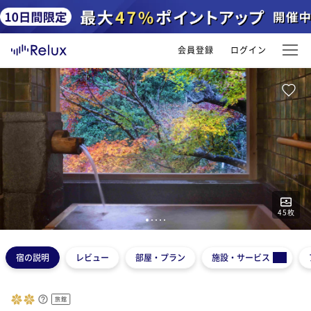
会員登録
ログイン
45
枚
1
2
3
4
5
宿の説明
レビュー
部屋・プラン
施設・サービス
旅館