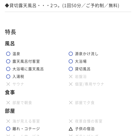
◆貸切露天風呂・・・2つ。(1回50分／ご予約制／無料)
特長
風呂
温泉
源泉かけ流し
露天風呂付客室
大浴場
大浴場に露天風呂
貸切風呂
入湯税
岩盤浴
サウナ
個室/専用サウナ
食事
部屋で朝食
部屋で夕食
部屋
海が見える客室
夜景自慢の客室
離れ・コテージ
子供の宿泊