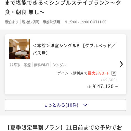
まで堪能できる＜シンプルステイプラン＞～夕
食・朝食 無し～
素泊まり
現地決済可
事前決済可
IN 15:00 - 19:00 OUT11:00
＜本館＞洋室シングルB 【ダブルベッド／
バス無】
22平米
禁煙
無料Wi-Fi
シングル
ポイント即利用で
最大5％OFF
¥49,600~
¥ 47,120 ~
2名
もっとみる(10件)
＜本館＞洋室ツイン 【ツインベッド】
【夏季限定早割プラン】21日前までの予約でお
39平米
禁煙
無料Wi-Fi
ツイン