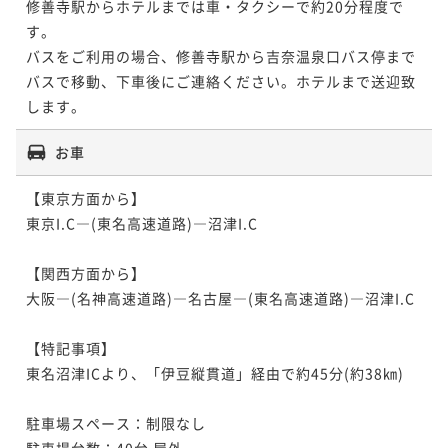
修善寺駅からホテルまでは車・タクシーで約20分程度で
す。

バスをご利用の場合、修善寺駅から吉奈温泉口バス停まで
バスで移動、下車後にご連絡ください。ホテルまで送迎致
します。
お車
【東京方面から】

東京I.C―(東名高速道路)―沼津I.C

【関西方面から】

大阪―(名神高速道路)―名古屋―(東名高速道路)―沼津I.C

【特記事項】

東名沼津ICより、「伊豆縦貫道」経由で約45分(約38㎞)

駐車場スペース：制限なし 

駐車場台数：40台 屋外 