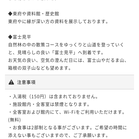
¥121,600~
¥111,600~
¥ 115,520 ~
2名
¥ 106,020 ~
◆東府や資料館・歴史館

2名
東府やに縁が深い方の資料を展示しております。

◆富士見平

自然林の中の散策コースをゆっくりと山道を登っていく
と、見晴らしの良い「富士見平」へ到着です。

お天気の良い、空気の澄んだ日には、富士山やだるま山、
箱根の双子山なども望めます。
注意事項
・入湯税（150円）は含まれておりません。

・施設館内・全客室は禁煙となります。

・全客室および館内にて、Wi-Fiをご利用いただけます。
(無料)

・お食事は2部制となる事がございます。ご希望の時間に
添えない事もございますので、ご了承願います。
