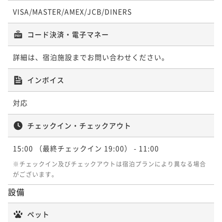
¥91,600~
¥ 96,520 ~
2名
¥ 87,020 ~
¥97,600~
VISA/MASTER/AMEX/JCB/DINERS
ポイント即利用で
最大5％OFF
2名
¥ 92,720 ~
2名
¥101,600~
¥ 96,520 ~
コード決済・電子マネー
2名
＜本館＞温泉半露天付 和室(川沿い) 【お
＜本館＞温泉半露天付 和室(川沿い) 【お
詳細は、宿泊施設までお問い合わせください。
＜離れ＞温泉露天付ヴィラスイート(2～4
布団】
布団】
＜離れ＞温泉露天付ヴィラスイート(2～4
名利用) メゾネット洋室(川沿い) 【ツイン
インボイス
名利用) メゾネット洋室(川沿い) 【ツイン
＋ダブルベット】
67平米
禁煙
無料Wi-Fi
和室
67平米
禁煙
無料Wi-Fi
和室
＋ダブルベット】
ポイント即利用で
最大5％OFF
72平米
禁煙
無料Wi-Fi
トリプル
対応
ポイント即利用で
最大5％OFF
¥101,600~
72平米
禁煙
無料Wi-Fi
トリプル
ポイント即利用で
最大5％OFF
¥91,600~
¥ 96,520 ~
2名
¥ 87,020 ~
チェックイン・チェックアウト
¥103,600~
ポイント即利用で
2名
最大5％OFF
¥ 98,420 ~
2名
¥101,600~
¥ 96,520 ~
15:00
（最終チェックイン 19:00）
- 11:00
2名
＜西館＞温泉半露天付 和洋室B 【ツイン
※チェックイン及びチェックアウトは宿泊プランにより異なる場合
＜西館＞温泉半露天付 和洋室B 【ツイン
がございます。
ベッド】
＜離れ＞温泉露天付ヴィラスイート メゾ
ベッド】
設備
＜離れ＞温泉露天付ヴィラスイート 和洋
ネット洋室(川沿い) 【ツインベット】
69平米
禁煙
無料Wi-Fi
和洋室（ツイン）
69平米
禁煙
無料Wi-Fi
和洋室（ツイン）
室 【ツインベット】
ポイント即利用で
最大5％OFF
72平米
禁煙
無料Wi-Fi
ツイン
ペット
ポイント即利用で
最大5％OFF
¥101,600~