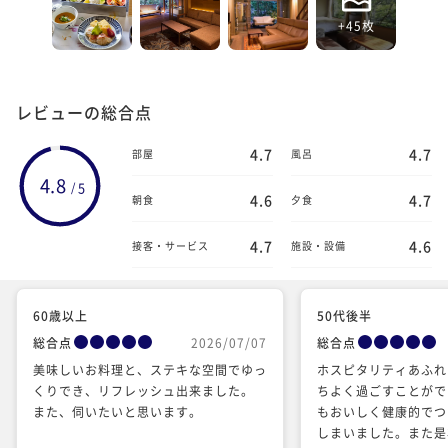
+45枚
レビューの総合点
4.7
4.7
部屋
風呂
4.8
5
/
4.6
4.7
朝食
夕食
4.7
4.6
接客・サービス
施設・設備
60歳以上
50代後半
総合点
2026/07/07
総合点
美味しいお料理と、ステキな空間でゆっ
ホスピタリティあふれ
くりでき、リフレッシュ出来ました。
ちよく過ごすことがで
また、伺いたいと思います。
もおいしく健康的でつ
しまいました。また是