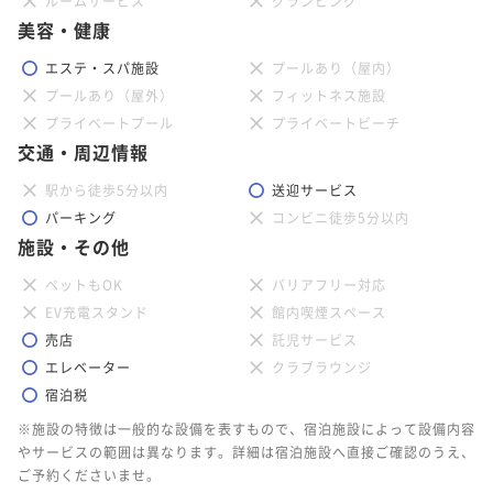
ルームサービス
グランピング
美容・健康
エステ・スパ施設
プールあり（屋内）
プールあり（屋外）
フィットネス施設
プライベートプール
プライベートビーチ
交通・周辺情報
駅から徒歩5分以内
送迎サービス
パーキング
コンビニ徒歩5分以内
施設・その他
ペットもOK
バリアフリー対応
EV充電スタンド
館内喫煙スペース
売店
託児サービス
エレベーター
クラブラウンジ
宿泊税
※施設の特徴は一般的な設備を表すもので、宿泊施設によって設備内容
やサービスの範囲は異なります。詳細は宿泊施設へ直接ご確認のうえ、
ご予約くださいませ。