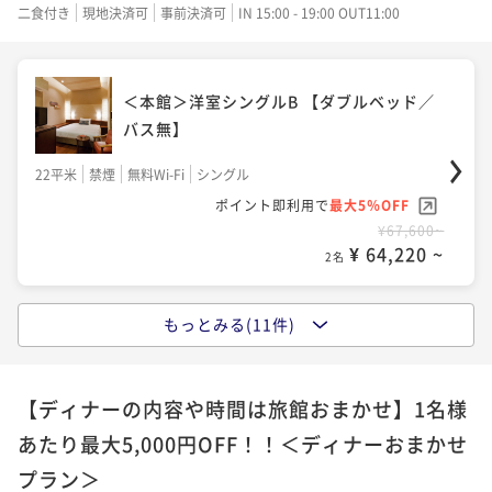
69平米
禁煙
無料Wi-Fi
和洋室（ツイン）
¥67,600~
ポイント即利用で
最大5％OFF
二食付き
現地決済可
事前決済可
IN 15:00 - 19:00 OUT11:00
¥ 64,220 ~
2名
¥77,600~
ポイント即利用で
最大5％OFF
¥ 73,720 ~
2名
¥83,600~
¥ 79,420 ~
2名
＜本館＞洋室シングルB 【ダブルベッド／
バス無】
＜本館＞洋室ツイン 【ツインベッド】
＜本館＞メゾネット「蔵の間」 【フォース
22平米
禁煙
無料Wi-Fi
シングル
＜本館＞温泉半露天付 和室ツイン（川沿
ベット】
39平米
禁煙
無料Wi-Fi
ツイン
ポイント即利用で
最大5％OFF
い）【ツインベッド】
90平米
禁煙
無料Wi-Fi
フォース
¥67,600~
ポイント即利用で
最大5％OFF
¥ 64,220 ~
54平米
禁煙
無料Wi-Fi
和室
2名
¥75,600~
ポイント即利用で
最大5％OFF
¥ 71,820 ~
2名
¥79,600~
ポイント即利用で
最大5％OFF
¥ 75,620 ~
2名
¥83,600~
もっとみる(11件)
¥ 79,420 ~
2名
＜西館＞洋室シングルA 【ダブルベッド／
シャワーブース付】
＜本館＞和室ツイン【ツインベッド】
＜本館＞温泉半露天付 和室(川沿い) 【お
【ディナーの内容や時間は旅館おまかせ】1名様
24平米
禁煙
無料Wi-Fi
ダブル
＜本館＞温泉半露天付 和室(川沿い) 【お
布団】
あたり最大5,000円OFF！！＜ディナーおまかせ
59平米
禁煙
無料Wi-Fi
和室
ポイント即利用で
最大5％OFF
布団】
プラン＞
67平米
禁煙
無料Wi-Fi
和室
¥71,600~
ポイント即利用で
最大5％OFF