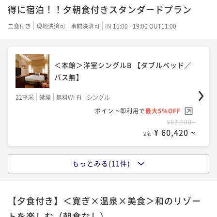
得に宿泊！！夕朝食付きスタンダードプラン
ポイント即利用で
最大5％OFF
¥61,600~
二食付き
現地決済可
事前決済可
IN 15:00 - 19:00 OUT11:00
¥ 58,520 ~
2名
＜本館＞洋室シングルB 【ダブルベッド／
バス無】
＜本館＞和室ツイン【ツインベッド】
22平米
禁煙
無料Wi-Fi
シングル
59平米
禁煙
無料Wi-Fi
和室
ポイント即利用で
最大5％OFF
¥63,600~
ポイント即利用で
最大5％OFF
¥ 60,420 ~
2名
¥63,600~
¥ 60,420 ~
2名
もっとみる(11件)
＜西館＞洋室シングルA 【ダブルベッド／
＜本館＞メゾネット「蔵の間」 【フォース
シャワーブース付】
ベット】
【夕食付き】＜寛ぎ×温泉×美食＞和のリゾー
24平米
禁煙
無料Wi-Fi
ダブル
トを楽しむ（朝食なし）