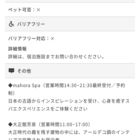
72平米
禁煙
無料Wi-Fi
和洋室（ツイン）
ポイント即利用で
最大5％OFF
¥91,600~
¥ 96,520 ~
2名
¥ 87,020 ~
ペット可否：
×
¥103,600~
ポイント即利用で
2名
最大5％OFF
¥ 98,420 ~
2名
¥117,600~
¥ 111,720 ~
バリアフリー
2名
＜離れ＞温泉露天付ヴィラスイート(2～4
＜離れ＞温泉露天付ヴィラスイート メゾ
バリアフリー対応：
×
名利用) メゾネット洋室(川沿い) 【ツイン
ネット洋室(川沿い) 【ツインベット】
＜西館＞温泉半露天付 和洋室A(川沿い)
詳細情報
＋ダブルベット】
【ツインベッド】
72平米
禁煙
無料Wi-Fi
ツイン
詳細は、宿泊施設までお問い合わせください。
72平米
禁煙
無料Wi-Fi
トリプル
ポイント即利用で
最大5％OFF
72平米
禁煙
無料Wi-Fi
和洋室（ツイン）
ポイント即利用で
最大5％OFF
その他
¥107,600~
ポイント即利用で
最大5％OFF
¥97,600~
¥ 102,220 ~
2名
¥ 92,720 ~
¥103,600~
2名
◆mahora Spa（営業時間14:30~21:30最終受付／予約
¥ 98,420 ~
2名
制）

日本の古語からインスピレーションを受け、心身を癒すス
＜西館＞温泉半露天付 和洋室A(川沿い)
＜離れ＞温泉露天付ヴィラスイート メゾ
パエクスペリエンスをご体験ください

【ツインベッド】
＜離れ＞温泉露天付ヴィラスイート 和洋
ネット洋室(川沿い) 【ツインベット】
室 【ツインベット】
◆大正館芳泉（営業時間11:00~17:00）

72平米
禁煙
無料Wi-Fi
和洋室（ツイン）
72平米
禁煙
無料Wi-Fi
ツイン
大正時代の趣を残す建物の中には、アールデコ調のインテ
ポイント即利用で
最大5％OFF
72平米
禁煙
無料Wi-Fi
和洋室（ツイン）
ポイント即利用で
最大5％OFF
リアで装飾された宿泊者
