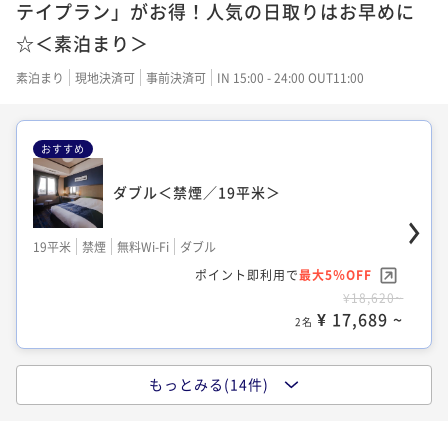
テイプラン」がお得！人気の日取りはお早めに
ポイント即利用で
最大5％OFF
ポイント即利用で
最大5％OFF
ポイント即利用で
最大5％OFF
☆＜素泊まり＞
¥17,280~
¥18,000~
¥17,480~
¥ 16,416 ~
¥ 17,100 ~
¥ 16,606 ~
2名
2名
2名
素泊まり
現地決済可
事前決済可
IN 15:00 - 24:00 OUT11:00
おすすめ
【夜景確約】セミダブル＜禁煙＞
【夜景確約】ダブル＜禁煙／19平米＞
ツイン＜禁煙／23平米＞
ダブル＜禁煙／19平米＞
19平米
禁煙
無料Wi-Fi
シングル
19平米
禁煙
無料Wi-Fi
ダブル
23平米
禁煙
無料Wi-Fi
ツイン
ポイント即利用で
最大5％OFF
19平米
禁煙
無料Wi-Fi
ダブル
ポイント即利用で
最大5％OFF
ポイント即利用で
最大5％OFF
¥18,000~
¥18,400~
¥18,240~
ポイント即利用で
最大5％OFF
¥ 17,100 ~
¥ 17,480 ~
¥ 17,328 ~
2名
2名
2名
¥18,620~
¥ 17,689 ~
2名
もっとみる(14件)
【夜景確約】ダブル＜禁煙／19平米＞
ツイン＜禁煙／23平米＞
【夜景確約】ツイン＜禁煙／23平米＞
セミダブル＜禁煙／19平米＞
19平米
禁煙
無料Wi-Fi
ダブル
23平米
禁煙
無料Wi-Fi
ツイン
23平米
禁煙
無料Wi-Fi
ツイン