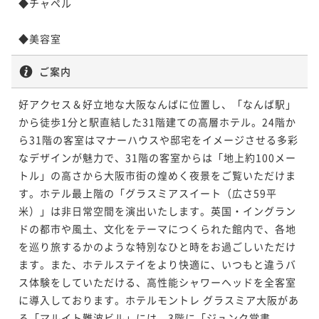
◆チャペル

38平米
禁煙
無料Wi-Fi
ツイン
33平米
禁煙
無料Wi-Fi
ツイン
59平米
禁煙
無料Wi-Fi
ツイン
23平米
禁煙
無料Wi-Fi
ツイン
ポイント即利用で
最大5％OFF
26平米
禁煙
無料Wi-Fi
ツイン
ポイント即利用で
最大5％OFF
ポイント即利用で
最大5％OFF
¥36,100~
¥28,400~
¥78,660~
ポイント即利用で
最大5％OFF
ポイント即利用で
最大5％OFF
¥ 34,295 ~
¥ 26,980 ~
¥ 74,727 ~
2名
2名
¥25,920~
2名
¥26,352~
ご案内
¥ 24,624 ~
¥ 25,034 ~
2名
2名
好アクセス＆好立地な大阪なんばに位置し、「なんば駅」
から徒歩1分と駅直結した31階建ての高層ホテル。24階か
【夜景確約】コーナーツイン＜禁煙／33平
【最上階31階】ジュニアスイート＜禁煙／
ら31階の客室はマナーハウスや邸宅をイメージさせる多彩
米＞
59平米＞ グラスミアタイプ
【最上階31階／夜景確約】スタンダードツ
コーナーツイン＜禁煙／33平米＞
なデザインが魅力で、31階の客室からは「地上約100メー
イン ＜禁煙／23平米＞
33平米
禁煙
無料Wi-Fi
ツイン
59平米
禁煙
無料Wi-Fi
ツイン
トル」の高さから大阪市街の煌めく夜景をご覧いただけま
23平米
禁煙
無料Wi-Fi
ツイン
ポイント即利用で
最大5％OFF
33平米
禁煙
無料Wi-Fi
ツイン
ポイント即利用で
最大5％OFF
す。ホテル最上階の「グラスミアスイート（広さ59平
¥36,580~
¥87,400~
ポイント即利用で
最大5％OFF
米）」は非日常空間を演出いたします。英国・イングラン
ポイント即利用で
最大5％OFF
¥ 34,751 ~
¥ 83,030 ~
2名
2名
¥26,640~
¥32,000~
ドの都市や風土、文化をテーマにつくられた館内で、各地
¥ 25,308 ~
¥ 30,400 ~
2名
2名
を巡り旅するかのような特別なひと時をお過ごしいただけ
ます。また、ホテルステイをより快適に、いつもと違うバ
ス体験をしていただける、高性能シャワーヘッドを全客室
【最上階31階】ジュニアスイート＜禁煙／
【最上階31階】ジュニアスイート＜禁煙／
に導入しております。ホテルモントレ グラスミア大阪があ
59平米＞ グラスミアタイプ
59平米＞ プレミアムタイプ
【夜景確約】デラックスツイン＜禁煙／38
スーペリアツイン＜禁煙／26平米＞
る「マルイト難波ビル」には、3階に「ジュンク堂書