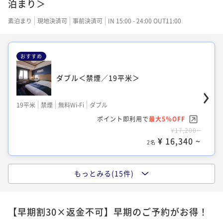
泊まり＞
ポイント即利用で
最大5％OFF
¥15,960~
素泊まり
現地決済可
事前決済可
IN 15:00 - 24:00 OUT11:00
¥ 15,162 ~
2名
おすすめ
ダブル＜禁煙／19平米＞
【夜景確約】セミダブル＜禁煙＞
19平米
禁煙
無料Wi-Fi
ダブル
19平米
禁煙
無料Wi-Fi
シングル
ポイント即利用で
最大5％OFF
ポイント即利用で
最大5％OFF
¥17,200~
¥16,720~
¥ 16,340 ~
¥ 15,884 ~
2名
2名
もっとみる(15件)
セミダブル＜禁煙／19平米＞
客室タイプ指定なし/洋室2名利用
【早期割30×返金不可】早期のご予約がお得！
19平米
禁煙
無料Wi-Fi
シングル
19平米
喫煙可
無料Wi-Fi
おまかせ