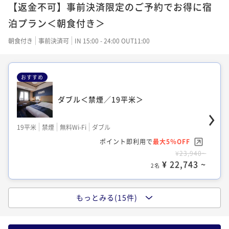
【返金不可】事前決済限定のご予約でお得に宿
ポイント即利用で
最大5％OFF
19平米
禁煙
無料Wi-Fi
シングル
ポイント即利用で
最大5％OFF
ポイント即利用で
最大5％OFF
泊プラン＜朝食付き＞
¥18,720~
¥19,200~
¥18,720~
ポイント即利用で
最大5％OFF
¥ 17,784 ~
¥ 18,240 ~
¥ 17,784 ~
2名
2名
2名
¥18,240~
朝食付き
事前決済可
IN 15:00 - 24:00 OUT11:00
¥ 17,328 ~
2名
おすすめ
【最上階31階／夜景確約】スタンダードダ
【最上階31階／夜景確約】スタンダードツ
ツイン＜禁煙／23平米＞
ブル 禁煙（19㎡）
イン ＜禁煙／23平米＞
ダブル＜禁煙／19平米＞
【夜景確約】セミダブル＜禁煙＞
23平米
禁煙
無料Wi-Fi
ツイン
19平米
禁煙
無料Wi-Fi
ダブル
23平米
禁煙
無料Wi-Fi
ツイン
19平米
禁煙
無料Wi-Fi
ダブル
ポイント即利用で
最大5％OFF
19平米
禁煙
無料Wi-Fi
シングル
ポイント即利用で
最大5％OFF
ポイント即利用で
最大5％OFF
¥19,440~
¥19,200~
ポイント即利用で
最大5％OFF
¥19,440~
ポイント即利用で
最大5％OFF
¥ 18,468 ~
¥ 18,240 ~
¥ 18,468 ~
2名
2名
¥23,940~
2名
¥19,000~
¥ 22,743 ~
¥ 18,050 ~
2名
2名
【最上階31階／夜景確約】スタンダードダ
もっとみる(15件)
【夜景確約】ツイン＜禁煙／23平米＞
スーペリアツイン＜禁煙／26平米＞
ブル 禁煙（19㎡）
セミダブル＜禁煙／19平米＞
ツイン＜禁煙／23平米＞
19平米
禁煙
無料Wi-Fi
ダブル