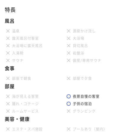
平米＞
特長
38平米
禁煙
無料Wi-Fi
ツイン
風呂
ポイント即利用で
最大5％OFF
¥40,860~
温泉
源泉かけ流し
¥ 38,817 ~
2名
露天風呂付客室
大浴場
大浴場に露天風呂
貸切風呂
入湯税
岩盤浴
サウナ
個室/専用サウナ
【最上階31階】ジュニアスイート＜禁煙／
食事
59平米＞ プレミアムタイプ
部屋で朝食
部屋で夕食
59平米
禁煙
無料Wi-Fi
ツイン
部屋
ポイント即利用で
最大5％OFF
海が見える客室
夜景自慢の客室
¥86,760~
¥ 82,422 ~
離れ・コテージ
子供の宿泊
2名
ルームサービス
グランピング
美容・健康
【最上階31階】ジュニアスイート＜禁煙／
エステ・スパ施設
プールあり（屋内）