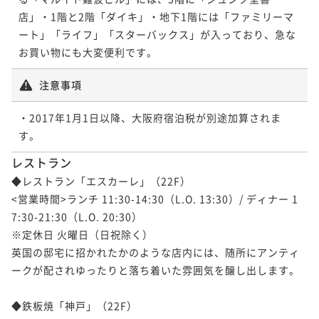
平米＞
59平米
禁煙
無料Wi-Fi
ツイン
59平米
禁煙
無料Wi-Fi
ツイン
店」・1階と2階「ダイキ」・地下1階には「ファミリーマ
26平米
禁煙
無料Wi-Fi
ツイン
ポイント即利用で
最大5％OFF
38平米
禁煙
無料Wi-Fi
ツイン
ポイント即利用で
最大5％OFF
ート」「ライフ」「スターバックス」が入っており、急な
¥86,820~
¥87,400~
お買い物にも大変便利です。
ポイント即利用で
最大5％OFF
ポイント即利用で
最大5％OFF
¥ 82,479 ~
¥ 83,030 ~
2名
2名
¥29,232~
¥34,200~
¥ 27,770 ~
¥ 32,490 ~
注意事項
2名
2名
・2017年1月1日以降、大阪府宿泊税が別途加算されま
【最上階31階】ジュニアスイート＜禁煙／
59平米＞ プレミアムタイプ
【夜景確約】スーペリアツイン＜禁煙／26
【夜景確約】コーナーツイン＜禁煙／33平
レストラン
平米＞
米＞
59平米
禁煙
無料Wi-Fi
ツイン
◆レストラン「エスカーレ」（22F）

26平米
禁煙
無料Wi-Fi
ツイン
ポイント即利用で
最大5％OFF
33平米
禁煙
無料Wi-Fi
ツイン
<営業時間>ランチ 11:30-14:30（L.O. 13:30）/ ディナー 1
¥87,400~
ポイント即利用で
最大5％OFF
ポイント即利用で
最大5％OFF
7:30-21:30（L.O. 20:30）

¥ 83,030 ~
2名
¥30,744~
¥34,660~
※定休日 火曜日（日祝除く）

¥ 29,206 ~
¥ 32,927 ~
2名
2名
英国の邸宅に招かれたかのような店内には、随所にアンティ
ークが配されゆったりと落ち着いた雰囲気を醸し出します。

◆鉄板焼「神戸」（22F）

【最上階31階】ジュニアスイート＜禁煙／
コーナーツイン＜禁煙／33平米＞