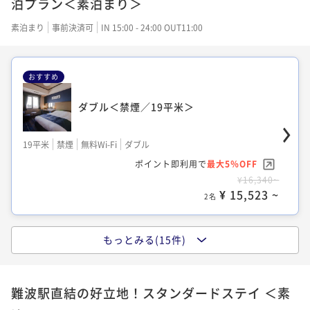
泊プラン＜素泊まり＞
素泊まり
事前決済可
IN 15:00 - 24:00 OUT11:00
おすすめ
ダブル＜禁煙／19平米＞
19平米
禁煙
無料Wi-Fi
ダブル
ポイント即利用で
最大5％OFF
¥16,340~
¥ 15,523 ~
2名
もっとみる(15件)
セミダブル＜禁煙／19平米＞
難波駅直結の好立地！スタンダードステイ ＜素
19平米
禁煙
無料Wi-Fi
シングル