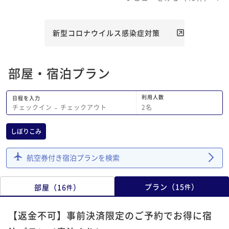
新型コロナウイルス感染症対策
部屋・宿泊プラン
利用人数
日程を入力
2
名
チェックイン
−
チェックアウト
しぼりこみ
航空券付き宿泊プランを検索
プラン
（
15
）
部屋
（
16
）
件
件
【返金不可】事前決済限定のご予約でお得に宿