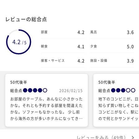
レビューの総合点
4.2
3.6
部屋
風呂
4.2
5
/
4.1
5.0
朝食
夕食
4.2
3.9
接客・サービス
施設・設備
50代後半
50代後半
総合点
2026/02/15
総合点
お部屋のテーブル、あんなに小さかった
地下のコンビニが、日
かな。それとも予約する部屋を間違えた
知らず買い物しそこね
かな。ソファーもなかったな。 少し前
コンビニがなく、駅に
から海外の方が多いホテルになってきま
ので何とかサンドイッ
したね。 大阪ではお気に入りのホテル
のの、案内があると良
です。 日本人にも優しいと嬉しいで
す。
レビューをみる（49件）
す。