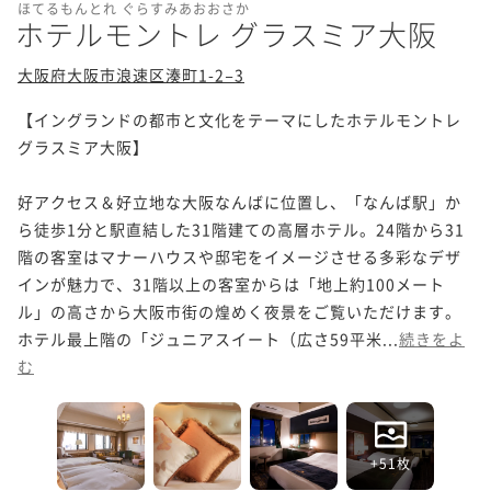
ほてるもんとれ ぐらすみあおおさか
ホテルモントレ グラスミア大阪
大阪府大阪市浪速区湊町1-2−3
【イングランドの都市と文化をテーマにしたホテルモントレ 
グラスミア大阪】

好アクセス＆好立地な大阪なんばに位置し、「なんば駅」か
ら徒歩1分と駅直結した31階建ての高層ホテル。24階から31
階の客室はマナーハウスや邸宅をイメージさせる多彩なデザ
インが魅力で、31階以上の客室からは「地上約100メート
ル」の高さから大阪市街の煌めく夜景をご覧いただけます。
ホテル最上階の「ジュニアスイート（広さ59平米...
続きをよ
む
+51枚