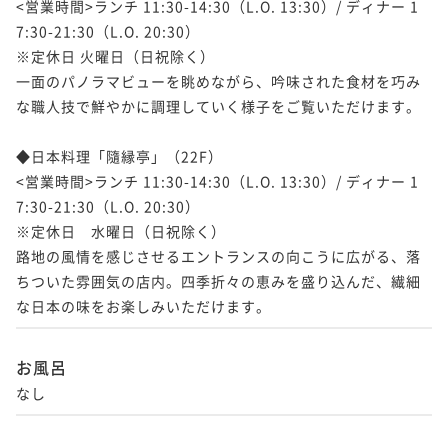
<営業時間>ランチ 11:30-14:30（L.O. 13:30）/ ディナー 1
59平米＞ プレミアムタイプ
7:30-21:30（L.O. 20:30）

33平米
禁煙
無料Wi-Fi
ツイン
59平米
禁煙
無料Wi-Fi
ツイン
※定休日 火曜日（日祝除く）

ポイント即利用で
最大5％OFF
ポイント即利用で
最大5％OFF
一面のパノラマビューを眺めながら、吟味された食材を巧み
¥36,400~
¥82,260~
な職人技で鮮やかに調理していく様子をご覧いただけます。

¥ 34,580 ~
¥ 78,147 ~
2名
2名
◆日本料理「隨縁亭」（22F）

<営業時間>ランチ 11:30-14:30（L.O. 13:30）/ ディナー 1
7:30-21:30（L.O. 20:30）

【夜景確約】コーナーツイン＜禁煙／33平
【最上階31階】ジュニアスイート＜禁煙／
※定休日　水曜日（日祝除く）

米＞
59平米＞ グラスミアタイプ
路地の風情を感じさせるエントランスの向こうに広がる、落
33平米
禁煙
無料Wi-Fi
ツイン
59平米
禁煙
無料Wi-Fi
ツイン
ちついた雰囲気の店内。四季折々の恵みを盛り込んだ、繊細
ポイント即利用で
最大5％OFF
ポイント即利用で
最大5％OFF
な日本の味をお楽しみいただけます。
¥39,160~
¥82,260~
¥ 37,202 ~
¥ 78,147 ~
2名
2名
お風呂
なし
【夜景確約】デラックスツイン＜禁煙／38