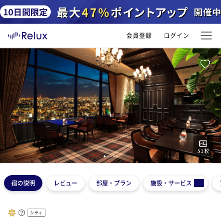
会員登録
ログイン
51
枚
1
2
3
4
5
宿の説明
レビュー
部屋・プラン
施設・サービス
シティ