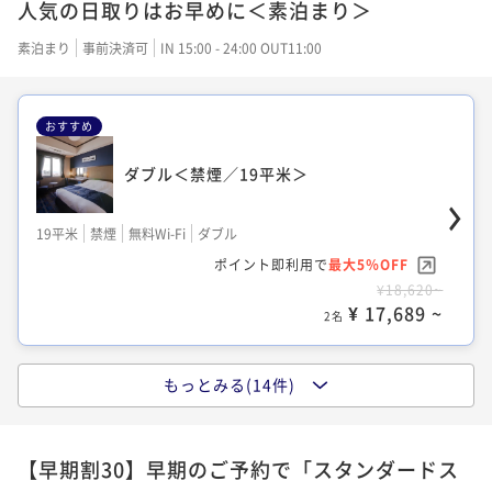
人気の日取りはお早めに＜素泊まり＞
ポイント即利用で
最大5％OFF
ポイント即利用で
最大5％OFF
¥16,800~
¥17,100~
素泊まり
事前決済可
IN 15:00 - 24:00 OUT11:00
¥ 15,960 ~
¥ 16,245 ~
2名
2名
おすすめ
【最上階31階／夜景確約】スタンダードダ
ダブル＜禁煙／19平米＞
【夜景確約】セミダブル＜禁煙＞
ブル 禁煙（19㎡）
19平米
禁煙
無料Wi-Fi
ダブル
19平米
禁煙
無料Wi-Fi
シングル
19平米
禁煙
無料Wi-Fi
ダブル
ポイント即利用で
最大5％OFF
ポイント即利用で
最大5％OFF
ポイント即利用で
最大5％OFF
¥18,620~
¥17,600~
¥17,280~
¥ 17,689 ~
¥ 16,720 ~
¥ 16,416 ~
2名
2名
2名
もっとみる(14件)
セミダブル＜禁煙／19平米＞
客室タイプ指定なし/洋室2名利用
【夜景確約】ダブル＜禁煙／19平米＞
【早期割30】早期のご予約で「スタンダードス
19平米
禁煙
無料Wi-Fi
シングル
19平米
喫煙可
無料Wi-Fi
おまかせ
19平米
禁煙
無料Wi-Fi
ダブル