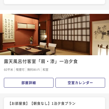
露天風呂付客室「扇・漆」一泊夕食
60平米
喫煙可
無料Wi-Fi
和室
部屋詳細
空室カレンダー
【お部屋食】【朝食なし】1泊夕食プラン