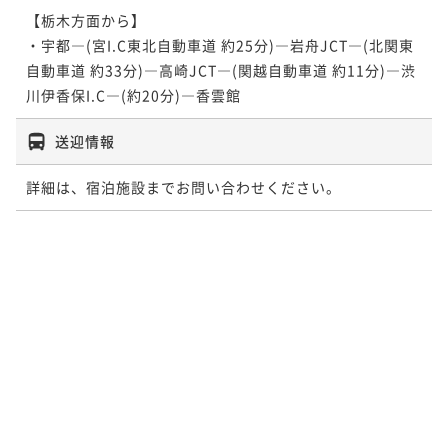
【栃木方面から】

・宇都―(宮I.C東北自動車道 約25分)―岩舟JCT―(北関東
自動車道 約33分)―高崎JCT―(関越自動車道 約11分)―渋
川伊香保I.C―(約20分)―香雲館
送迎情報
詳細は、宿泊施設までお問い合わせください。