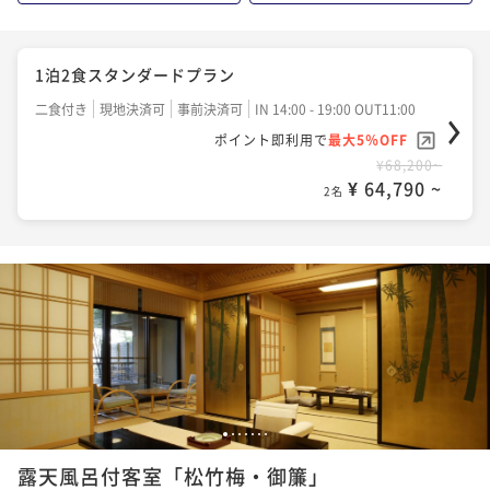
1泊2食スタンダードプラン
二食付き
現地決済可
事前決済可
IN 14:00 - 19:00 OUT11:00
ポイント即利用で
最大5％OFF
¥68,200~
¥ 64,790 ~
2名
1
2
3
4
5
6
7
露天風呂付客室「松竹梅・御簾」