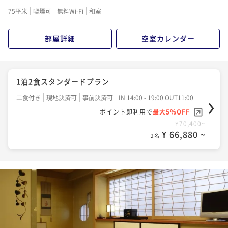
75平米
喫煙可
無料Wi-Fi
和室
部屋詳細
空室カレンダー
1泊2食スタンダードプラン
二食付き
現地決済可
事前決済可
IN 14:00 - 19:00 OUT11:00
ポイント即利用で
最大5％OFF
¥70,400~
¥ 66,880 ~
2名