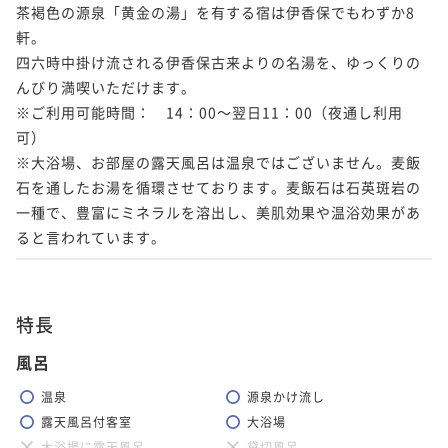
茶褐色の源泉「黄金の湯」を有する宿は伊香保でもわずか8
軒。

四六時中掛け流される伊香保古来よりの名湯を、ゆっくりの
んびり満喫いただけます。

※ご利用可能時間：　14：00～翌日11：00（夜通し利用
可）

※大浴場、お部屋の露天風呂は温泉ではございません。麦飯
石を通したお湯を循環させております。麦飯石は石英斑岩の
一種で、豊富にミネラルを溶出し、美肌効果や温浴効果があ
特長
風呂
温泉
源泉かけ流し
露天風呂付客室
大浴場
大浴場に露天風呂
貸切風呂