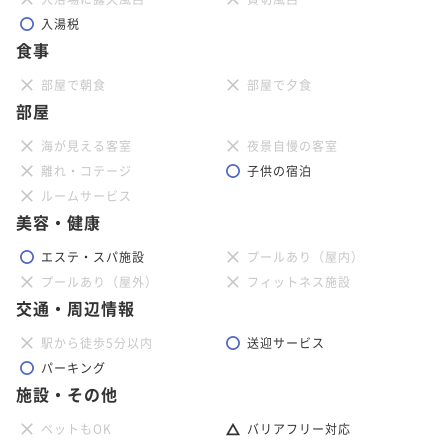
入湯税
食事
部屋で朝食
部屋で夕食
部屋
海が見える客室
夜景自慢の客室
離れ・コテージ
子供の宿泊
ルームサービス
美容・健康
エステ・スパ施設
プールあり（屋内）
プールあり（屋外）
フィットネス施設
交通・周辺情報
駅から徒歩5分以内
送迎サービス
パーキング
施設・その他
ペットもOK
バリアフリー対応