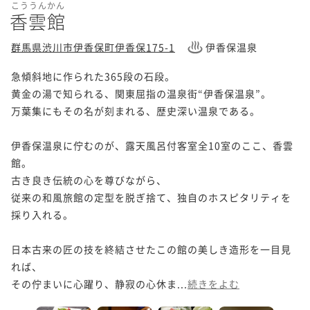
こううんかん
香雲館
群馬県渋川市伊香保町伊香保175-1
伊香保温泉
急傾斜地に作られた365段の石段。

黄金の湯で知られる、関東屈指の温泉街“伊香保温泉”。

万葉集にもその名が刻まれる、歴史深い温泉である。

伊香保温泉に佇むのが、露天風呂付客室全10室のここ、香雲
館。

古き良き伝統の心を尊びながら、

従来の和風旅館の定型を脱ぎ捨て、独自のホスピタリティを
採り入れる。

日本古来の匠の技を終結させたこの館の美しき造形を一目見
れば、

その佇まいに心躍り、静寂の心休ま...
続きをよむ