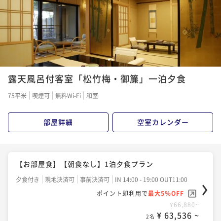
1
2
露天風呂付客室「松竹梅・御簾」一泊夕食
75平米
喫煙可
無料Wi-Fi
和室
部屋詳細
空室カレンダー
【お部屋食】【朝食なし】1泊夕食プラン
夕食付き
現地決済可
事前決済可
IN 14:00 - 19:00 OUT11:00
ポイント即利用で
最大5％OFF
¥66,880~
¥ 63,536 ~
2名