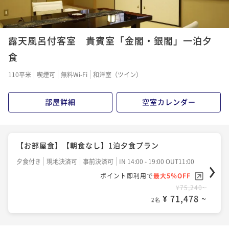
1
2
露天風呂付客室 貴賓室「金閣・銀閣」一泊夕
食
110平米
喫煙可
無料Wi-Fi
和洋室（ツイン）
部屋詳細
空室カレンダー
【お部屋食】【朝食なし】1泊夕食プラン
夕食付き
現地決済可
事前決済可
IN 14:00 - 19:00 OUT11:00
ポイント即利用で
最大5％OFF
¥75,240~
¥ 71,478 ~
2名