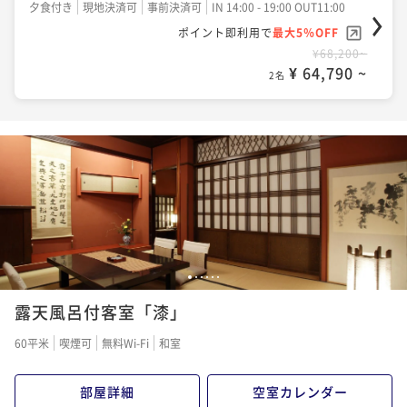
夕食付き
現地決済可
事前決済可
IN 14:00 - 19:00 OUT11:00
ポイント即利用で
最大5％OFF
¥68,200~
¥ 64,790 ~
2名
1
2
3
4
5
6
露天風呂付客室「漆」
60平米
喫煙可
無料Wi-Fi
和室
部屋詳細
空室カレンダー