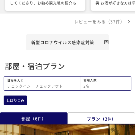
してくださり、お勧め観光地の紹介もし
笑 お酒が好きな方は
てくださる（パンフレットも持参して）
ンをオススメします！ お部屋のお風
など、親切で温かいおもてなしに感謝し
は長風呂出来る温度感
レビューをみる（37件）
ます。
呂が好きな人には向か
私は丁度良かったです。 夕食も朝
満足出来る量でした( ¯
でバウムクーヘンケー
新型コロナウイルス感染症対策
いましたが程よい甘さ
した！ スタッフも皆さんも凄く丁寧
で、 時には楽しいお
部屋・宿泊プラン
い時間が過ごせました
ったら利用したいと思
利用人数
日程を入力
2
名
チェックイン
−
チェックアウト
しぼりこみ
部屋
（
6
）
プラン
（
2
）
件
件