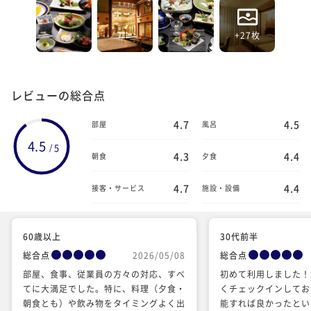
+27枚
レビューの総合点
4.7
4.5
部屋
風呂
4.5
5
/
4.3
4.4
朝食
夕食
4.7
4.4
接客・サービス
施設・設備
60歳以上
30代前半
総合点
2026/05/08
総合点
部屋、食事、従業員の方々の対応、すべ
初めて利用しました！
てに大満足でした。特に、料理（夕食・
くチェックインしてお
朝食とも）や飲み物をタイミングよく出
能すれば良かったとい