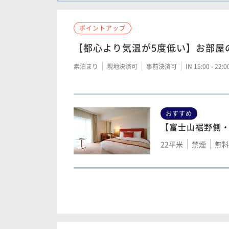
44平米
禁煙
無料
ポイントアップ
【裾野側低層階
【都心より気温が5度低い】お部屋
ス室 44㎡（4階
素泊まり
現地決済可
事前決済可
IN 15:00 - 22:
44平米
禁煙
無料
おすすめ
【箱根側中層階
【富士山裾野側
ス室 44㎡（6階
22平米
禁煙
無料W
44平米
禁煙
無料
【箱根側低層階
【裾野側中層階
ス室 44㎡（4階
ス室 44㎡（6階
44平米
禁煙
無料W
44平米
禁煙
無料