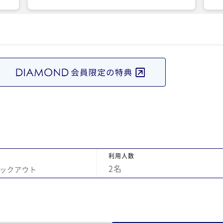
無
た。95歳の義母も朝食を美味しくたべて満足
まし
していました。 富士山側の部屋を取ったので
すが、生憎の天気でみられなかったのが残念
でした。機会があればまた利用したいと思い
ます。
利用人数
2
名
ックアウト