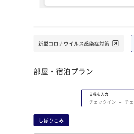
が、鉄板焼の女性スタッフがずっと笑顔
し！ 会話の中でもダメな聞き方多数あり
た。
新型コロナウイルス感染症対策
部屋・宿泊プラン
日程を入力
チェックイン
−
チェ
しぼりこみ