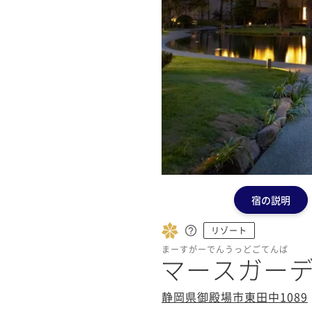
宿の説明
リゾート
まーすがーでんうっどごてんば
マースガー
静岡県御殿場市東田中1089