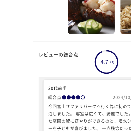
レビューの総合点
4.7
5
/
30代前半
総合点
2024/10
今回富士サファリパークへ行く為に初め
泊しました。 客室は広くて、綺麗でした
た庭園の鯉に餌やりができるのと、噴水
ーを子どもが喜びました。 一点残念だっ