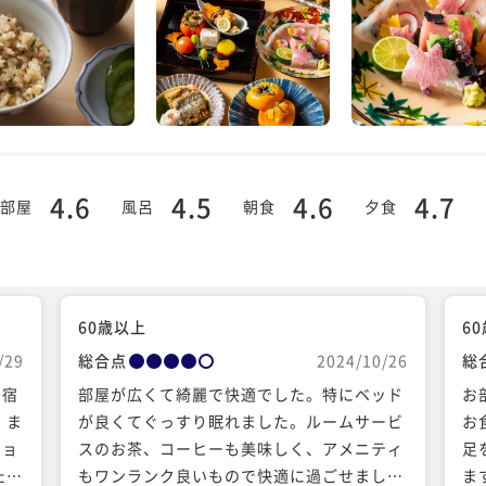
4.6
4.5
4.6
4.7
部屋
風呂
朝食
夕食
60歳以上
6
/29
総合点
2024/10/26
総
て宿
部屋が広くて綺麗で快適でした。特にベッド
お
。ま
が良くてぐっすり眠れました。ルームサービ
お
ショ
スのお茶、コーヒーも美味しく、アメニティ
足
たの
もワンランク良いもので快適に過ごせまし
ま