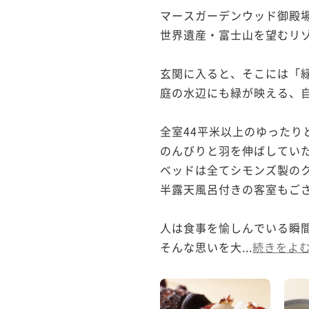
マースガーデンウッド御殿場
世界遺産・富士山を望むリゾ
玄関に入ると、そこには「緑
庭の水辺にも緑が映える、自
全室44平米以上のゆったり
のんびりと羽を伸ばしていた
ベッドは全てシモンズ製のク
半露天風呂付きの客室もござ
人は食事を愉しんでいる瞬間
そんな思いを大...
続きをよ