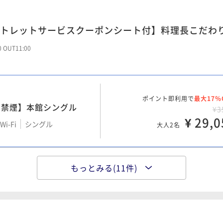
トレットサービスクーポンシート付】料理長こだわ
】【禁煙】本館デラック
】【禁煙】本館デラック
ポイント即利用で
最大7％
ポイント即利用で
最大17％
～5階）
¥3
00 OUT11:00
～11階）
¥4
¥ 30,6
¥ 36,0
i-Fi
ツイン
大人2名
Wi-Fi
ツイン
大人2名
ポイント即利用で
最大17％
】【禁煙】本館デラック
・禁煙】本館シングル
】【禁煙】本館デラック
ポイント即利用で
最大7％
¥3
ポイント即利用で
最大17％
～8階）
¥3
¥ 29,0
～11階）
¥4
i-Fi
シングル
大人2名
¥ 30,9
¥ 36,6
i-Fi
ツイン
大人2名
Wi-Fi
ツイン
大人2名
】【禁煙】本館デラック
もっとみる(11件)
ポイント即利用で
最大17％
】【禁煙】本館デラック
階】【禁煙】本館デラッ
ポイント即利用で
最大7％
～5階）
¥3
ポイント即利用で
最大17％
～8階）
¥3
¥ 30,7
階～5階）
¥4
i-Fi
ツイン
大人2名
¥ 31,7
¥ 37,6
i-Fi
ツイン
大人2名
Wi-Fi
ツイン
大人2名