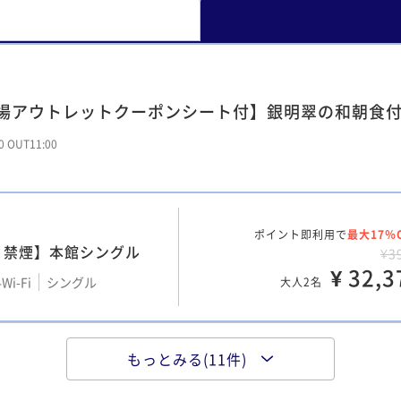
場アウトレットクーポンシート付】銀明翠の和朝食
00 OUT11:00
ポイント即利用で
最大17％
・禁煙】本館シングル
¥3
¥ 32,3
Wi-Fi
シングル
大人2名
】【禁煙】本館デラック
もっとみる(11件)
ポイント即利用で
最大17％
～5階）
¥4