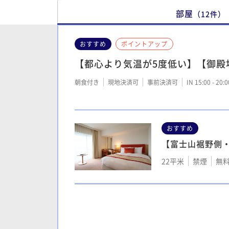
部屋
（
12
件
）
おすすめ
ポイントアップ
【都心より気温が5度低い】【御殿
朝食付き
現地決済可
事前決済可
IN 15:00 - 20:
おすすめ
【富士山裾野側
22平米
禁煙
無料
【箱根側低層階
ス室 44㎡（4階