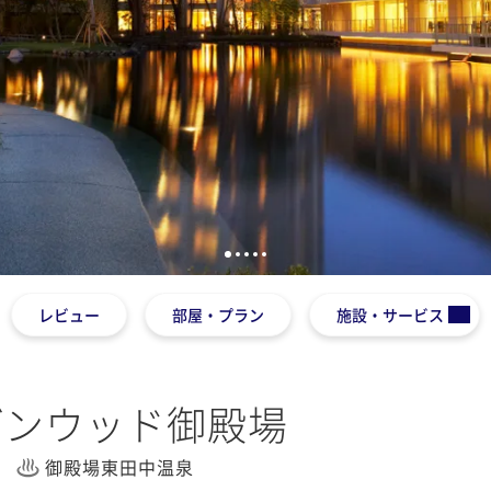
1
2
3
4
5
レビュー
部屋・プラン
施設・サービス
デンウッド御殿場
御殿場東田中温泉