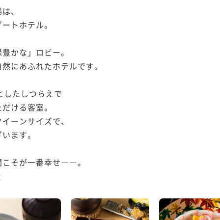
は、

ートホテル。

豊かな」ロビー。

然にあふれたホテルです。

としたしつらえで

だける客室。

イーンサイズで、

います。

こそが一番幸せ――。

む