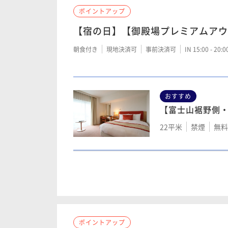
ポイントアップ
【宿の日】【御殿場プレミアムアウ
【裾野側低層階
【箱根側高層階
ス室 44㎡（4階
朝食付き
現地決済可
事前決済可
IN 15:00 - 20:
ス室 44㎡（9階
44平米
禁煙
無料W
44平米
禁煙
無料
おすすめ
【箱根側中層階
【富士山裾野側
【裾野側高層階
ス室 44㎡（6階
ス室 44㎡（9階
22平米
禁煙
無料W
44平米
禁煙
無料W
44平米
禁煙
無料
【箱根側低層階
【裾野側中層階
【富士山側低層
ス室 44㎡（4階
ス室 44㎡（6階
クス室 44㎡（4
44平米
禁煙
無料W
44平米
禁煙
無料W
44平米
禁煙
無料
ポイントアップ