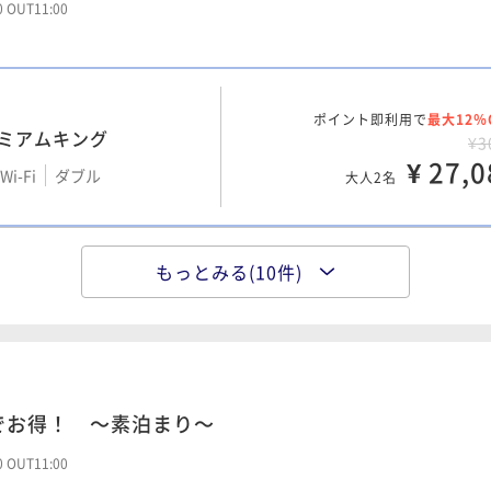
¥1
00 OUT11:00
Wi-Fi
ダブル
¥ 11,3
大人2名
ポイント即利用で
最大12％
ポイント即利用で
最大7％
レミアムキング
グ
¥3
¥1
¥ 27,0
i-Fi
ダブル
Wi-Fi
ダブル
¥ 11,3
大人2名
大人2名
もっとみる(10件)
ポイント即利用で
最大12％
ン
ポイント即利用で
最大7％
ン
¥1
¥1
i-Fi
ツイン
¥ 10,5
Wi-Fi
和洋室（ツイン）
¥ 12,3
大人2名
大人2名
でお得！ ～素泊まり～
ポイント即利用で
最大12％
ーン
ポイント即利用で
最大7％
アクセシブルルーム
¥1
00 OUT11:00
¥1
i-Fi
ダブル
¥ 10,7
Wi-Fi
和洋室（ツイン）