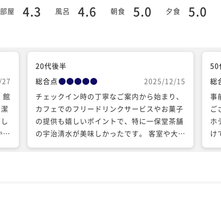
4.3
4.6
5.0
5.0
部屋
風呂
朝食
夕食
20代後半
5
/27
総合点
2025/12/15
総
 館
チェックイン時の丁寧なご案内から始まり、
事
清潔
カフェでのフリードリンクサービスやお菓子
ご
まし
の提供も嬉しいポイントで、特に一保堂茶舗
ホ
の宇治清水が美味しかったです。 客室や大浴
け
価格
場も全体を通して統一されたコンセプトカラ
3
でも
ーがおしゃれで、落ち着きのある雰囲気でリ
っ
な種
ラックスできました。 大浴場は、デトックス
快
し
ウォーターや席によって異なるヘアドライヤ
た
ット
ーがあり、どのドライヤーを使うか選ぶのも
ころ
楽しいです。 朝食の朝粥定食は西京焼と、お
ーの
粥にかける抹茶と鯛の旨みが香る特製出汁が