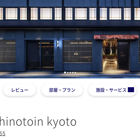
1
2
3
4
5
レビュー
部屋・プラン
施設・サービス
と
shinotoin kyoto
55