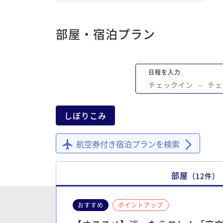
貸し出しまであるようで、本当に至れり
せりでした。 食事に関しても大満足です。ホ
部屋・宿泊プラン
テルの周りに飲食店がそれほど多くない
少し心配していましたが、夕食の割引券
ただき、併設のレストランを利用しまし
日程を入力
お味がとても美味しく、移動の手間も省
チェックイン
−
チェ
大助かりでした。朝食でいただいたお粥
体に優しいホッとする味わいでとても良
たです。フリードリンクサービスで美味
しぼりこみ
お茶をお部屋に持ち帰ってゆっくり飲め
も嬉しいポイントでした。 何より、母の誕生
航空券付き宿泊プランを検索
日ということでスタッフの方々が丁寧に
遣いやお声がけをしてくださり、母も大
んでおりました。心温まるホスピタリテ
部屋
（
12
件
）
感謝しています。京都を訪れる際は、ぜ
た利用したいホテルです。
おすすめ
ポイントアップ