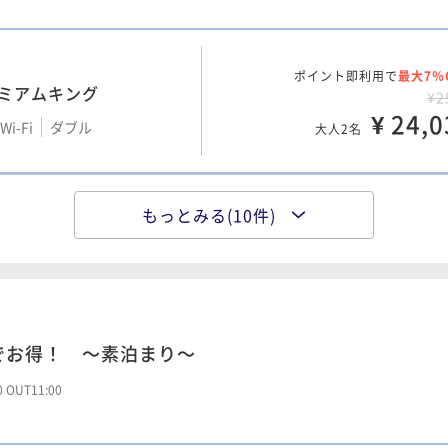
¥ 13,0
大人2名
大人2名
ポイント即利用で
最大7％
レミアムキング
ポイント即利用で
最大12％
グ
¥2
ポイント即利用で
最大7％
ーン
¥1
¥ 24,0
¥1
i-Fi
ダブル
i-Fi
ダブル
大人2名
¥ 10,7
Wi-Fi
ダブル
¥ 13,0
大人2名
大人2名
もっとみる(10件)
ポイント即利用で
最大7％
ン
ポイント即利用で
最大12％
ン
¥1
ポイント即利用で
最大7％
ツイン
¥1
i-Fi
ツイン
¥ 10,5
¥1
i-Fi
和洋室（ツイン）
大人2名
¥ 11,7
Wi-Fi
和洋室（ツイン）
¥ 13,4
大人2名
大人2名
でお得！ ～素泊まり～
ポイント即利用で
最大7％
ーン
ポイント即利用で
最大12％
ーン
¥1
ポイント即利用で
最大7％
00 OUT11:00
ン
¥1
i-Fi
ダブル
¥ 10,7
¥1
i-Fi
ダブル
大人2名
¥ 12,3
Wi-Fi
和洋室（ツイン）
¥ 13,7
大人2名
大人2名