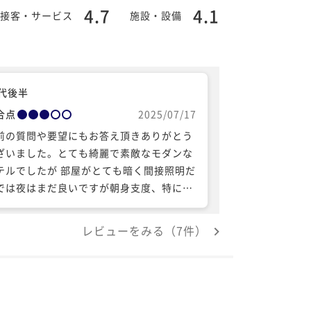
4.7
4.1
接客・サービス
施設・設備
0代後半
合点
2025/07/17
前の質問や要望にもお答え頂きありがとう
ざいました。とても綺麗で素敵なモダンな
テルでしたが 部屋がとても暗く間接照明だ
では夜はまだ良いですが朝身支度、特に女
人旅だったので洗面の鏡も暗く手鏡も無か
たのでとてもメイクに苦労しました。 後は
レビューをみる（7件）
適に過ごすせました。お世話になりまし
。