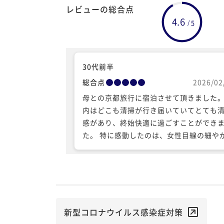
レビューの総合点
4.6
5
/
30代前半
総合点
2026/02
母との京都旅行に宿泊させて頂きました。
内はどこも清掃が行き届いていてとても
感があり、終始快適に過ごすことができ
た。 特に感動したのは、女性目線の細やかな
気遣いが随所に感じられた点です。この
帯で綺麗で広々とした大浴場があるだけ
コスパが良いのですが、脱衣所には色々
類の高級ドライヤーが揃っていて驚きま
た。また、アメニティバーには除菌ウェ
ティッシュや歯間ブラシなどのかゆいと
新型コロナウイルス感染症対策
に手が届く品揃えがあり、美容スチーマ