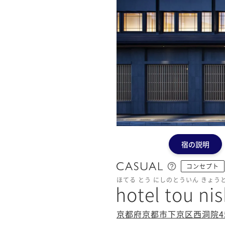
宿の説明
コンセプト
ほてる とう にしのとういん きょう
hotel tou ni
京都府京都市下京区西洞院4