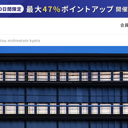
会
 tou nishinotoin kyoto