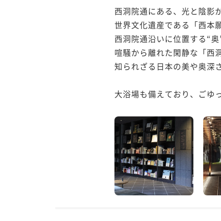
西洞院通にある、光と陰影が織りなす「
世界文化遺産である「西本願
西洞院通沿いに位置する“奥
喧騒から離れた閑静な「西洞
知られざる日本の美や奥深さ
大浴場も備えており、ごゆ