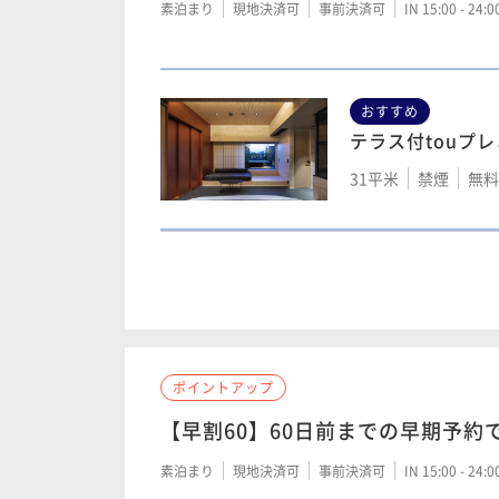
素泊まり
現地決済可
事前決済可
IN 15:00 - 24:
17平米
禁煙
無料
おすすめ
テラス付touプ
モデレートキン
31平米
禁煙
無料W
17平米
禁煙
無料
モデレートツイ
スーペリアツイ
17平米
禁煙
無料W
23平米
禁煙
無料
ポイントアップ
【早割60】60日前までの早期予約
モデレートクイ
【車椅子対応】
素泊まり
現地決済可
事前決済可
IN 15:00 - 24:
17平米
禁煙
無料W
27平米
禁煙
無料