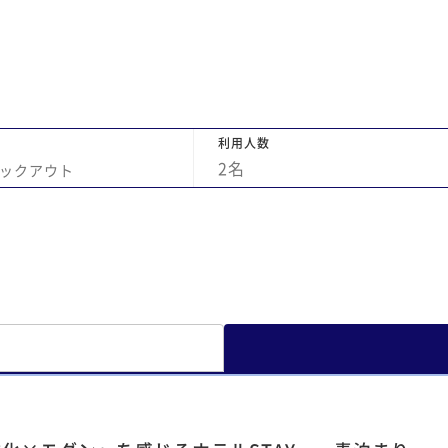
尽く
特に美味しかったです。 この度はたくさんお
もてなしいただきありがとうございました！
ため
をい
た。
利用人数
けて
2
名
ックアウト
も、
かっ
しい
たの
お気
変喜
ィに
ひま