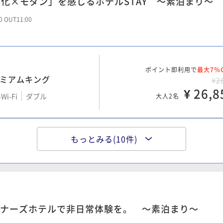
化×モダン」を感じるホテルSTAY ～素泊まり～
00 OUT11:00
ポイント即利用で
最大7％
レミアムキング
¥2
¥ 26,8
Wi-Fi
ダブル
大人2名
もっとみる(10件)
ポイント即利用で
最大7％
ン
¥1
Wi-Fi
ツイン
¥ 11,1
大人2名
ナーズホテルで非日常体験を。 ～素泊まり～
ポイント即利用で
最大7％
ーン