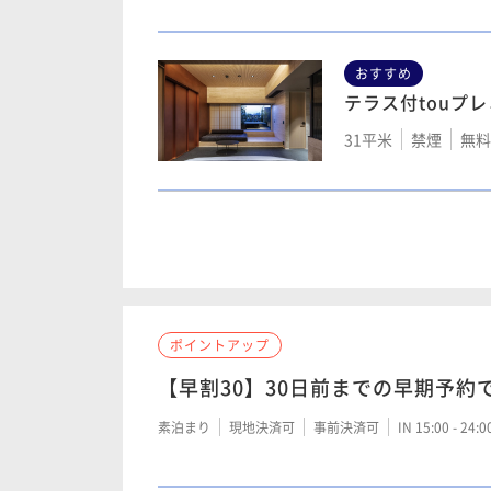
おすすめ
テラス付touプ
モデレートキン
スーペリアクイ
31平米
禁煙
無料W
17平米
禁煙
無料W
21平米
禁煙
無料
モデレートツイ
スーペリアツイ
touスーペリア
17平米
禁煙
無料W
23平米
禁煙
無料W
23平米
禁煙
無料
ポイントアップ
【早割30】30日前までの早期予約
モデレートクイ
スーペリアクイ
素泊まり
現地決済可
事前決済可
IN 15:00 - 24:
デラックスツイ
17平米
禁煙
無料W
21平米
禁煙
無料W
23平米
禁煙
無料