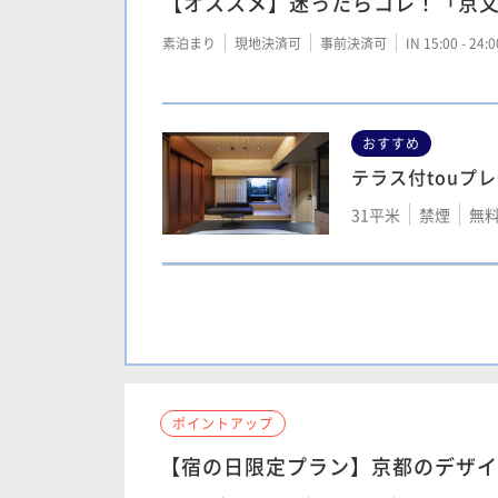
【オススメ】迷ったらコレ！「京文
素泊まり
現地決済可
事前決済可
IN 15:00 - 24:
おすすめ
テラス付touプ
31平米
禁煙
無料
モデレートツイ
17平米
禁煙
無料
ポイントアップ
【宿の日限定プラン】京都のデザイ
モデレートクイ