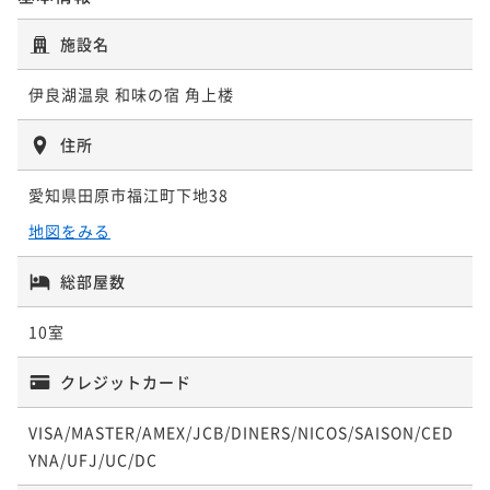
30平米
禁煙
無料Wi-Fi
和室
¥48,400~
露天風呂付３階和室
¥ 45,012 ~
【本館 月】モダンな白の内風呂が付いた
ポイント即利用で
最大17％OFF
2名
施設名
23平米
禁煙
無料Wi-Fi
和室
¥59,400~
和洋室
¥ 49,302 ~
ポイント即利用で
2名
最大7％OFF
伊良湖温泉 和味の宿 角上楼
30平米
禁煙
無料Wi-Fi
和洋室（ツイン）
¥61,600~
【福寿】最上級の広々客室に露天風呂が付
¥ 57,288 ~
ポイント即利用で
2名
最大7％OFF
住所
いた2階建てメゾネット
¥58,410~
【翠上楼・山朱】露天風呂が付いた2階建
¥ 54,321 ~
2名
愛知県田原市福江町下地38
67平米
禁煙
無料Wi-Fi
和洋室（ツイン）
てメゾネット
【本館 萩】人気2階客室「釣りバカ日誌
ポイント即利用で
最大7％OFF
地図をみる
54平米
禁煙
無料Wi-Fi
和洋室（ツイン）
¥52,800~
2」ロケ客室＋露天風呂付
¥ 49,104 ~
総部屋数
【本館 萩】人気2階客室「釣りバカ日誌
ポイント即利用で
最大17％OFF
2名
30平米
禁煙
無料Wi-Fi
和室
¥66,000~
2」ロケ客室＋露天風呂付
¥ 54,780 ~
10室
ポイント即利用で
2名
最大7％OFF
30平米
禁煙
無料Wi-Fi
和室
¥61,600~
¥ 57,288 ~
クレジットカード
ポイント即利用で
2名
最大7％OFF
¥62,370~
【翠上楼・露草】露天風呂が付いた2階建
¥ 58,004 ~
VISA/MASTER/AMEX/JCB/DINERS/NICOS/SAISON/CED
2名
てメゾネット
YNA/UFJ/UC/DC
【雲上楼/夕】眺望広がる解放的ベランダ＋