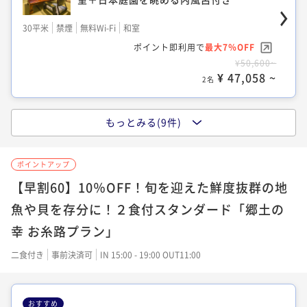
¥ 38,874 ~
ポイント即利用で
最大17％OFF
2名
30平米
禁煙
無料Wi-Fi
和室
¥55,000~
【翠上楼・露草】露天風呂が付いた2階建
¥ 45,650 ~
ポイント即利用で
最大7％OFF
2名
てメゾネット
¥50,600~
【本館 萩】人気2階客室「釣りバカ日誌
¥ 47,058 ~
2名
54平米
禁煙
無料Wi-Fi
和洋室（ツイン）
2」ロケ客室＋露天風呂付
【雲上楼/夕】眺望広がる解放的ベランダ＋
ポイント即利用で
最大7％OFF
30平米
禁煙
無料Wi-Fi
和室
¥44,000~
露天風呂付３階和洋室
もっとみる(9件)
¥ 40,920 ~
【本館 月】モダンな白の内風呂が付いた
ポイント即利用で
2名
最大7％OFF
30平米
禁煙
無料Wi-Fi
和洋室（ツイン）
¥41,800~
和洋室
ポイントアップ
¥ 38,874 ~
ポイント即利用で
最大17％OFF
2名
30平米
禁煙
無料Wi-Fi
和洋室（ツイン）
【早割60】10％OFF！旬を迎えた鮮度抜群の地
¥59,400~
【翠上楼・山朱】露天風呂が付いた2階建
¥ 49,302 ~
ポイント即利用で
2名
最大7％OFF
魚や貝を存分に！２食付スタンダード「郷土の
てメゾネット
¥57,200~
【雲上楼/夕】眺望広がる解放的ベランダ＋
幸 お糸路プラン」
¥ 53,196 ~
2名
54平米
禁煙
無料Wi-Fi
和洋室（ツイン）
露天風呂付３階和洋室
二食付き
事前決済可
IN 15:00 - 19:00 OUT11:00
【雲上楼/空】眺望広がる解放的ベランダ＋
ポイント即利用で
最大7％OFF
30平米
禁煙
無料Wi-Fi
和洋室（ツイン）
¥44,000~
露天風呂付３階和室
¥ 40,920 ~
【本館 松】解放感ある大きな窓の2階和
ポイント即利用で
2名
最大7％OFF
おすすめ
23平米
禁煙
無料Wi-Fi
和室