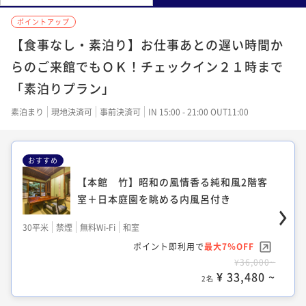
ポイントアップ
【食事なし・素泊り】お仕事あとの遅い時間か
らのご来館でもＯＫ！チェックイン２１時まで
「素泊りプラン」
素泊まり
現地決済可
事前決済可
IN 15:00 - 21:00 OUT11:00
おすすめ
【本館 竹】昭和の風情香る純和風2階客
室＋日本庭園を眺める内風呂付き
30平米
禁煙
無料Wi-Fi
和室
ポイント即利用で
最大7％OFF
¥36,000~
¥ 33,480 ~
2名