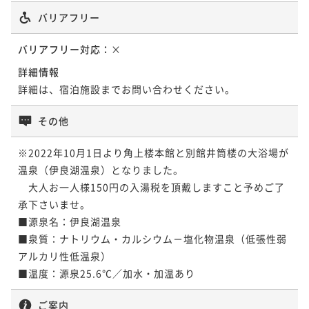
てメゾネット
バリアフリー
【雲上楼/空】眺望広がる解放的ベランダ＋
54平米
禁煙
無料Wi-Fi
和洋室（ツイン）
露天風呂付３階和室
バリアフリー対応：
×
ポイント即利用で
最大7％OFF
詳細情報
23平米
禁煙
無料Wi-Fi
和室
¥68,200~
¥ 63,426 ~
詳細は、宿泊施設までお問い合わせください。
ポイント即利用で
2名
最大7％OFF
¥62,370~
その他
¥ 58,004 ~
2名
【福寿】最上級の広々客室に露天風呂が付
※2022年10月1日より角上楼本館と別館井筒楼の大浴場が
いた2階建てメゾネット
温泉（伊良湖温泉）となりました。

【翠上楼・山朱】露天風呂が付いた2階建
　大人お一人様150円の入湯税を頂戴しますこと予めご了
67平米
禁煙
無料Wi-Fi
和洋室（ツイン）
てメゾネット
承下さいませ。 

ポイント即利用で
最大7％OFF
■源泉名：伊良湖温泉

54平米
禁煙
無料Wi-Fi
和洋室（ツイン）
¥72,600~
■泉質：ナトリウム・カルシウム－塩化物温泉（低張性弱
¥ 67,518 ~
ポイント即利用で
2名
最大7％OFF
アルカリ性低温泉）

¥68,310~
¥ 63,528 ~
2名
ご案内