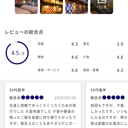
+51枚
レビューの総合点
4.3
3.9
部屋
風呂
4.5
5
/
4.6
4.6
朝食
夕食
4.6
4.3
接客・サービス
施設・設備
50代前半
50代後半
総合点
2025/03/26
総合点
友達と旅館でゆっくりくつろぐための旅
前回もですが、夕食、
行でした 大変快適でした 夕食や朝食の
しかったです。いつも
残ったご飯を部屋に持ち帰りたかったで
に入るのですが、寒か
すが、衛生上のこともありダメだとのこ
夜は部屋のお風呂にし