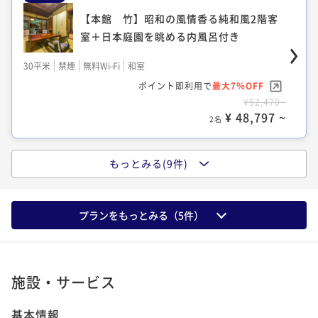
¥41,800~
室＋木の香豊かな檜風呂付き
¥ 38,874 ~
【本館 竹】昭和の風情香る純和風2階客
ポイント即利用で
最大17％OFF
2名
28平米
禁煙
無料Wi-Fi
和洋室（ツイン）
¥59,400~
室＋日本庭園を眺める内風呂付き
【福寿】最上級の広々客室に露天風呂が付
¥ 49,302 ~
ポイント即利用で
2名
最大7％OFF
いた2階建てメゾネット
30平米
禁煙
無料Wi-Fi
和室
¥57,200~
【翠上楼・露草】露天風呂が付いた2階建
¥ 53,196 ~
ポイント即利用で
最大7％OFF
2名
67平米
禁煙
無料Wi-Fi
和洋室（ツイン）
てメゾネット
¥52,470~
【本館 桐】お部屋にテラスがある広々1
ポイント即利用で
最大7％OFF
¥ 48,797 ~
2名
54平米
禁煙
無料Wi-Fi
和洋室（ツイン）
¥48,400~
階洋室
¥ 45,012 ~
【本館 桐】お部屋にテラスがある広々1
ポイント即利用で
2名
最大7％OFF
80平米
禁煙
無料Wi-Fi
ツイン
¥48,400~
階洋室
もっとみる(9件)
¥ 45,012 ~
【本館 松】解放感ある大きな窓の2階和
ポイント即利用で
最大17％OFF
2名
80平米
禁煙
無料Wi-Fi
ツイン
¥59,400~
室＋木の香豊かな檜風呂付き
¥ 49,302 ~
ポイント即利用で
2名
最大7％OFF
プランをもっとみる（
5
件）
28平米
禁煙
無料Wi-Fi
和洋室（ツイン）
¥61,600~
【翠上楼・山朱】露天風呂が付いた2階建
¥ 57,288 ~
ポイント即利用で
2名
最大7％OFF
てメゾネット
¥58,410~
【本館 萩】人気2階客室「釣りバカ日誌
¥ 54,321 ~
施設・サービス
2名
54平米
禁煙
無料Wi-Fi
和洋室（ツイン）
2」ロケ客室＋露天風呂付
【雲上楼/空】眺望広がる解放的ベランダ＋
ポイント即利用で
最大7％OFF
基本情報