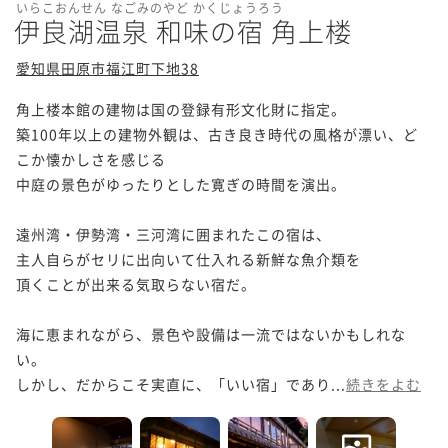
いらこおんせん なごみのやど かくじょうろう
伊良湖温泉 和味の宿 角上楼
愛知県田原市福江町下地38
角上楼本館の建物は国の登録有形文化財に指定。

築100年以上の建物外観は、古き良き時代の風格が漂い、ど
こか懐かしさを感じる

中庭の景色がゆったりとした寛ぎの時間を演出。

遠州湾・伊勢湾・三河湾に囲まれたこの宿は、

主人自らがセリに出向いて仕入れる新鮮な魚介類を

頂くことが出来る気取らない宿だ。

海に恵まれながら、景色や設備は一流ではないかもしれな
い。

しかし、だからこそ実直に、「いい宿」であり...
続きをよむ