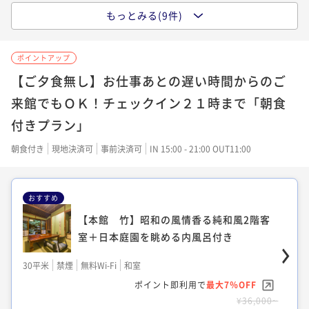
もっとみる(9件)
【本館 松】解放感ある大きな窓の2階和
室＋木の香豊かな檜風呂付き
ポイントアップ
28平米
禁煙
無料Wi-Fi
和洋室（ツイン）
【ご夕食無し】お仕事あとの遅い時間からのご
ポイント即利用で
最大7％OFF
来館でもＯＫ！チェックイン２１時まで「朝食
¥36,000~
付きプラン」
¥ 33,480 ~
2名
朝食付き
現地決済可
事前決済可
IN 15:00 - 21:00 OUT11:00
【本館 月】モダンな白の内風呂が付いた
おすすめ
和洋室
【本館 竹】昭和の風情香る純和風2階客
30平米
禁煙
無料Wi-Fi
和洋室（ツイン）
室＋日本庭園を眺める内風呂付き
ポイント即利用で
最大7％OFF
30平米
禁煙
無料Wi-Fi
和室
¥36,000~
¥ 33,480 ~
ポイント即利用で
最大7％OFF
2名
¥36,000~