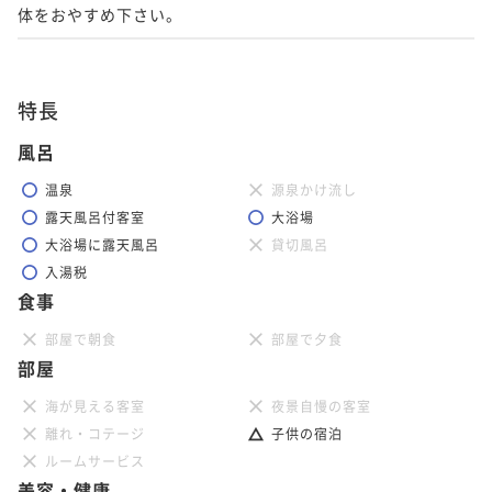
体をおやすめ下さい。
特長
風呂
温泉
源泉かけ流し
露天風呂付客室
大浴場
大浴場に露天風呂
貸切風呂
入湯税
食事
部屋で朝食
部屋で夕食
部屋
海が見える客室
夜景自慢の客室
離れ・コテージ
子供の宿泊
ルームサービス
美容・健康