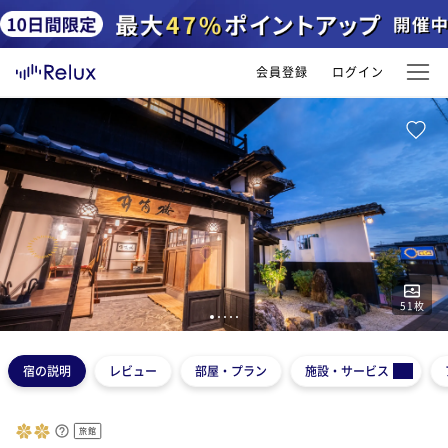
会員登録
ログイン
51
枚
1
2
3
4
5
宿の説明
レビュー
部屋・プラン
施設・サービス
旅館