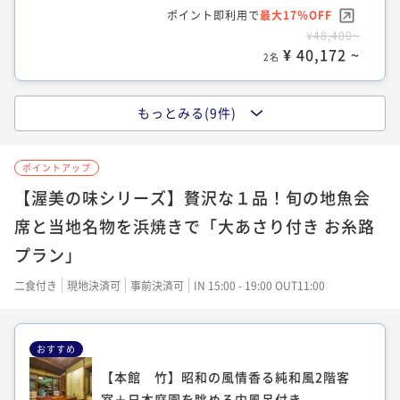
¥ 34,782 ~
ポイント即利用で
最大17％OFF
2名
¥48,400~
【雲上楼/夕】眺望広がる解放的ベランダ＋
¥ 40,172 ~
2名
露天風呂付３階和洋室
【雲上楼/空】眺望広がる解放的ベランダ＋
30平米
禁煙
無料Wi-Fi
和洋室（ツイン）
露天風呂付３階和室
もっとみる(9件)
【本館 月】モダンな白の内風呂が付いた
ポイント即利用で
最大7％OFF
23平米
禁煙
無料Wi-Fi
和室
¥37,400~
和洋室
ポイントアップ
¥ 34,782 ~
ポイント即利用で
2名
最大7％OFF
30平米
禁煙
無料Wi-Fi
和洋室（ツイン）
【渥美の味シリーズ】贅沢な１品！旬の地魚会
¥41,800~
¥ 38,874 ~
ポイント即利用で
最大17％OFF
2名
席と当地名物を浜焼きで「大あさり付き お糸路
¥55,000~
【雲上楼/空】眺望広がる解放的ベランダ＋
プラン」
¥ 45,650 ~
2名
露天風呂付３階和室
二食付き
現地決済可
事前決済可
IN 15:00 - 19:00 OUT11:00
【本館 桐】お部屋にテラスがある広々1
23平米
禁煙
無料Wi-Fi
和室
階洋室
【本館 松】解放感ある大きな窓の2階和
ポイント即利用で
最大7％OFF
おすすめ
80平米
禁煙
無料Wi-Fi
ツイン
¥37,400~
室＋木の香豊かな檜風呂付き
¥ 34,782 ~
【本館 竹】昭和の風情香る純和風2階客
ポイント即利用で
2名
最大7％OFF
28平米
禁煙
無料Wi-Fi
和洋室（ツイン）
¥41,800~
室＋日本庭園を眺める内風呂付き