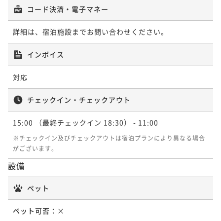
54平米
禁煙
無料Wi-Fi
和洋室（ツイン）
露天風呂付３階和洋室
コード決済・電子マネー
【本館 桐】お部屋にテラスがある広々1
ポイント即利用で
最大17％OFF
30平米
禁煙
無料Wi-Fi
和洋室（ツイン）
¥66,000~
階洋室
詳細は、宿泊施設までお問い合わせください。
¥ 54,780 ~
ポイント即利用で
2名
最大7％OFF
80平米
禁煙
無料Wi-Fi
ツイン
¥61,600~
インボイス
¥ 57,288 ~
ポイント即利用で
2名
最大7％OFF
¥62,370~
対応
【福寿】最上級の広々客室に露天風呂が付
¥ 58,004 ~
2名
いた2階建てメゾネット
チェックイン・チェックアウト
【翠上楼・山朱】露天風呂が付いた2階建
67平米
禁煙
無料Wi-Fi
和洋室（ツイン）
てメゾネット
15:00
（最終チェックイン 18:30）
- 11:00
【雲上楼/夕】眺望広がる解放的ベランダ＋
ポイント即利用で
最大17％OFF
※チェックイン及びチェックアウトは宿泊プランにより異なる場合
54平米
禁煙
無料Wi-Fi
和洋室（ツイン）
¥70,400~
露天風呂付３階和洋室
がございます。
¥ 58,432 ~
ポイント即利用で
2名
最大7％OFF
30平米
禁煙
無料Wi-Fi
和洋室（ツイン）
¥68,200~
設備
¥ 63,426 ~
ポイント即利用で
2名
最大7％OFF
¥62,370~
ペット
¥ 58,004 ~
2名
ペット可否：
×
【翠上楼・露草】露天風呂が付いた2階建