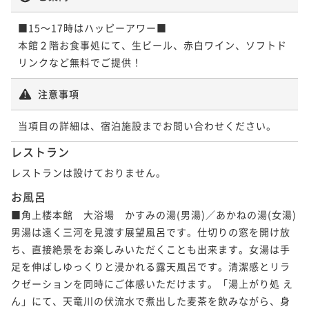
■15～17時はハッピーアワー■

【翠上楼・露草】露天風呂が付いた2階建
本館２階お食事処にて、生ビール、赤白ワイン、ソフトド
てメゾネット
リンクなど無料でご提供！ 
54平米
禁煙
無料Wi-Fi
和洋室（ツイン）
注意事項
ポイント即利用で
最大7％OFF
¥68,310~
¥ 63,528 ~
当項目の詳細は、宿泊施設までお問い合わせください。
2名
レストラン
レストランは設けておりません。
【福寿】最上級の広々客室に露天風呂が付
お風呂
いた2階建てメゾネット
■角上楼本館　大浴場　かすみの湯(男湯)／あかねの湯(女湯)

男湯は遠く三河を見渡す展望風呂です。仕切りの窓を開け放
67平米
禁煙
無料Wi-Fi
和洋室（ツイン）
ち、直接絶景をお楽しみいただくことも出来ます。女湯は手
ポイント即利用で
最大7％OFF
足を伸ばしゆっくりと浸かれる露天風呂です。清潔感とリラ
¥72,270~
¥ 67,211 ~
クゼーションを同時にご体感いただけます。「湯上がり処 え
2名
ん」にて、天竜川の伏流水で煮出した麦茶を飲みながら、身