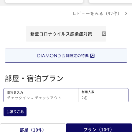
とで残念でした(頑張って完食しました)
の所が床暖房で嬉しか
スタッフの方々皆様親切で、部屋もきれ
期にも行ってみたいと
レビューをみる（92件）
いで日常を忘れられて癒されました
新型コロナウイルス感染症対策
部屋・宿泊プラン
利用人数
日程を入力
2
名
チェックイン
−
チェックアウト
しぼりこみ
プラン
（
10
）
部屋
（
10
）
件
件