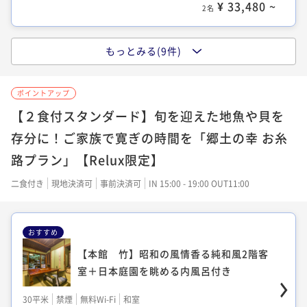
¥ 33,480 ~
2名
【本館 萩】人気2階客室「釣りバカ日誌
2」ロケ客室＋露天風呂付
もっとみる(9件)
【本館 松】解放感ある大きな窓の2階和
30平米
禁煙
無料Wi-Fi
和室
室＋木の香豊かな檜風呂付き
ポイントアップ
ポイント即利用で
最大7％OFF
28平米
禁煙
無料Wi-Fi
和洋室（ツイン）
【２食付スタンダード】旬を迎えた地魚や貝を
¥37,400~
¥ 34,782 ~
ポイント即利用で
2名
最大7％OFF
存分に！ご家族で寛ぎの時間を「郷土の幸 お糸
¥37,400~
路プラン」【Relux限定】
¥ 34,782 ~
2名
二食付き
現地決済可
事前決済可
IN 15:00 - 19:00 OUT11:00
【本館 桐】お部屋にテラスがある広々1
階洋室
【本館 月】モダンな白の内風呂が付いた
おすすめ
80平米
禁煙
無料Wi-Fi
ツイン
和洋室
【本館 竹】昭和の風情香る純和風2階客
ポイント即利用で
最大7％OFF
30平米
禁煙
無料Wi-Fi
和洋室（ツイン）
¥37,400~
室＋日本庭園を眺める内風呂付き
¥ 34,782 ~
ポイント即利用で
2名
最大7％OFF
30平米
禁煙
無料Wi-Fi
和室
¥37,400~