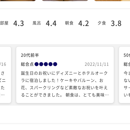
4.3
4.4
4.2
3.8
部屋
風呂
朝食
夕食
20代前半
5
/16
総合点
2022/11/11
総
泊さ
誕生日のお祝いにディズニーとホテルオーク
今
ズニ
ラに宿泊しました！ケーキやバルーン、お
な
また
花、スパークリングなど素敵なお祝いを叶え
サ
頂き
ることができました。 朝食は、とても美味し
い
も広
いブッフェで満足感でいっぱいでした。朝食
い
りま
を終えて、部屋に帰る際にホテルマンの方が
ュッ
よければコーヒーを持って上がってください
スト
と声をかけてくださり美味しいコーヒーを部