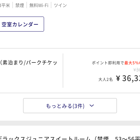
3平米
禁煙
無料Wi-Fi
ツイン
空室カレンダー
（素泊まり/パークチケッ
ポイント即利用で
最大5％
¥3
¥ 36,3
大人2名
もっとみる(3件)
ポイント即利用で
最大5％
クチケット購入可）
¥3
¥ 37,0
大人2名
デラックスジュニアスイートルーム（禁煙、53～56