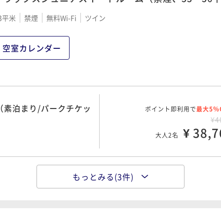
（ブッフェ朝食付き/パー
3平米
禁煙
無料Wi-Fi
ツイン
ポイント即利用で
最大5％
¥4
¥ 43,5
大人2名
空室カレンダー
き/パークチケット購入
ポイント即利用で
最大5％
¥4
（素泊まり/パークチケッ
ポイント即利用で
¥ 44,2
最大5％
大人2名
¥4
¥ 38,7
大人2名
もっとみる(3件)
ポイント即利用で
最大5％
クチケット購入可）
¥4
¥ 39,9
大人2名