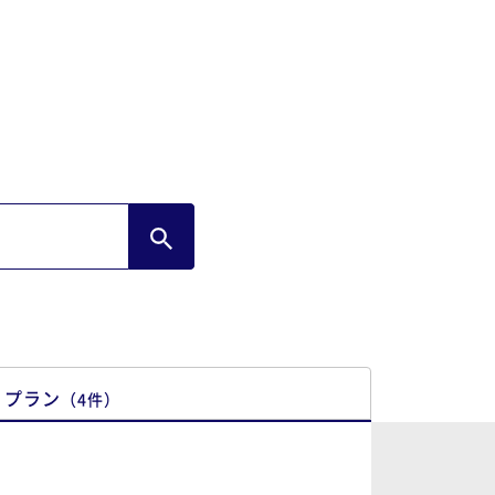
プラン
（
4
件
）