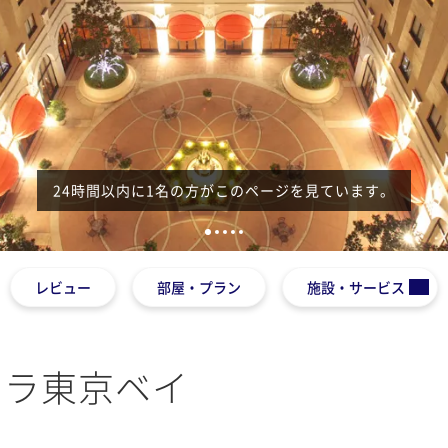
24時間以内に1名の方がこのページを見ています。
1
2
3
4
5
レビュー
部屋・プラン
施設・サービス
クラ東京ベイ