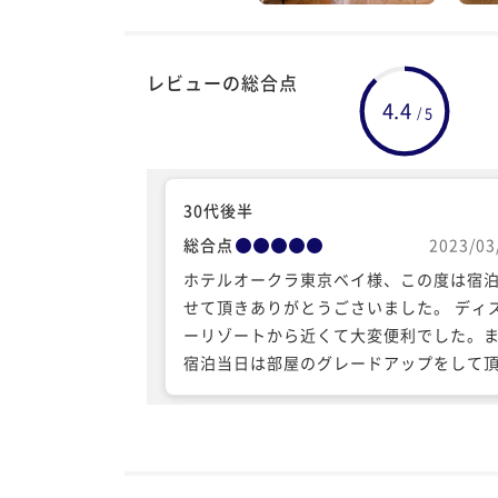
レビューの総合点
4.4
5
/
30代後半
総合点
2023/03
ホテルオークラ東京ベイ様、この度は宿
せて頂きありがとうごさいました。 ディ
ーリゾートから近くて大変便利でした。
宿泊当日は部屋のグレードアップをして
嬉しかったです。予定していた部屋より
く角部屋だったので外の音なども気にな
せんでした。 楽しみにしていた朝食のビ
フェも大変満足です。特にフレンチトー