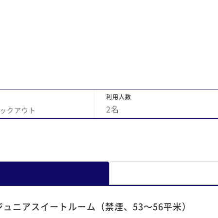
けば
屋でも飲むことができました。チェックアウ
々の
ト後に夕食をフォンタナでいただきました。
リピ
とても素敵なフレンチのコースで、最後には
誕生日と伝えていたので写真撮影までしてく
ださりました。最高の誕生日のお祝いをさせ
ていただけて、感謝しております！
利用人数
2
名
ックアウト
ジュニアスイートルーム（禁煙、53～56平米）