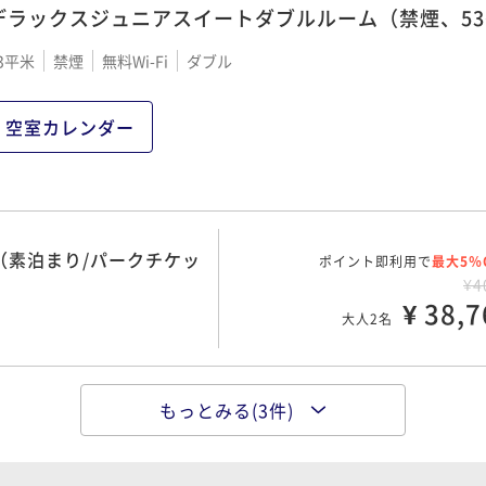
デラックスジュニアスイートダブルルーム（禁煙、53
（ブッフェ朝食付き/パー
3平米
禁煙
無料Wi-Fi
ダブル
ポイント即利用で
最大5％
¥4
¥ 45,9
大人2名
空室カレンダー
き/パークチケット購入
ポイント即利用で
最大5％
¥4
（素泊まり/パークチケッ
ポイント即利用で
¥ 47,1
最大5％
大人2名
¥4
¥ 38,7
大人2名
もっとみる(3件)
ポイント即利用で
最大5％
クチケット購入可）
¥4
¥ 39,9
大人2名